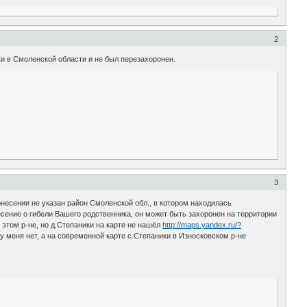
2
ики в Смоленской области и не был перезахоронен.
3
онесении не указан район Смоленской обл., в котором находилась
есение о гибели Вашего родственника, он может быть захоронен на территории
в этом р-не, но д.Степаники на карте не нашёл
http://maps.yandex.ru/?
 меня нет, а на современной карте с.Степаники в Износковском р-не