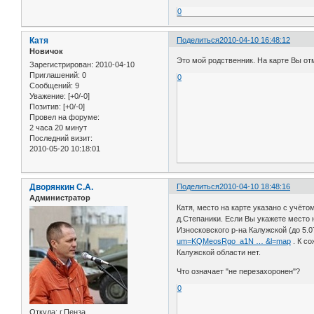
0
Катя
Поделиться
2010-04-10 16:48:12
Новичок
Это мой родственник. На карте Вы отм
Зарегистрирован
: 2010-04-10
Приглашений:
0
0
Сообщений:
9
Уважение:
[+0/-0]
Позитив:
[+0/-0]
Провел на форуме:
2 часа 20 минут
Последний визит:
2010-05-20 10:18:01
Дворянкин С.А.
Поделиться
2010-04-10 18:48:16
Администратор
Катя, место на карте указано с учёт
д.Степаники. Если Вы укажете место 
Износковского р-на Калужской (до 5.0
um=KQMeosRgo_a1N … &l=map
. К с
Калужской области нет.
Что означает "не перезахоронен"?
0
Откуда:
г.Пенза