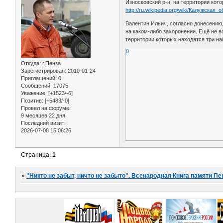
Износковский р-н, на территории кот
http://ru.wikipedia.org/wiki/Калужская_
Валентин Ильич, согласно донесению
на каком-либо захоронении. Ещё не 
территории которых находятся три н
0
Откуда:
г.Пенза
Зарегистрирован
: 2010-01-24
Приглашений:
0
Сообщений:
17075
Уважение:
[+1523/-6]
Позитив:
[+5483/-0]
Провел на форуме:
9 месяцев 22 дня
Последний визит:
2026-07-08 15:06:26
Страница:
1
»
"Никто не забыт, ничто не забыто". Всенародная Книга памяти Пе