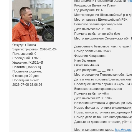
Книга памяти Пензенской области
htt
Кондрашов Валентин Ильич
Год рождения 1914
Место рождения Шемышейский р-н д
Место призыва Шемышейский РВК
Воинское звание красноармеец
Дата выбытия 02.03.1942
Причина выбытия погиб в бою
Место захоронения Смоленская обл. 
Откуда:
г.Пенза
Донесение о безвозвратных потерях
Зарегистрирован
: 2010-01-24
Номер записи 50497548
Приглашений:
0
Фамилия Кондрашов
Сообщений:
17075
Имя Валентин
Уважение:
[+1523/-6]
Отчество Ильич
Позитив:
[+5483/-0]
Дата рождения __.__.1914
Провел на форуме:
Место рождения Пензенская обл., Ши
9 месяцев 22 дня
Дата и место призыва Шемышейский 
Последний визит:
Последнее место службы 33 Арм. 24
2026-07-08 15:06:26
Воинское звание красноармеец
Причина выбытия убит
Дата выбытия 02.03.1942
Название источника информации ЦА
Номер фонда источника информации
Номер описи источника информации 
Номер дела источника информации 4
Данные из донесения: стрелок, убит 
Место захоронения здесь:
http://map