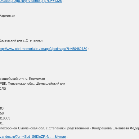
p://alice.pnzgu.ru/pm/fullinfo.php?id=74328
:
.Каржимант
Вяземский р-н с.Степаники.
http://www.obd-memorial.ru/Image2/getimage?id=50462130
:
мышейский р-н, с. Коржиман
РВК, Пензенская обл., Шемышейский р-н
 ОЛБ
МО
 58
818883
91.
и похоронен Смоленская обл. с.Степаники, родственники - Кондрашова Елизавета Фёд
s.yandex.ru/?um=SLd_S6fXcZR-N … &l=map
.