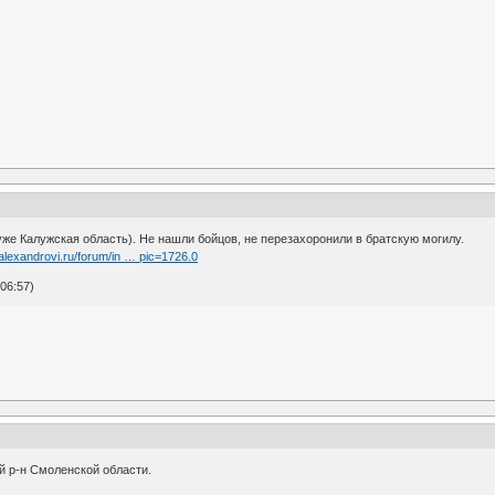
 уже Калужская область). Не нашли бойцов, не перезахоронили в братскую могилу.
alexandrovi.ru/forum/in … pic=1726.0
06:57)
ий р-н Смоленской области.