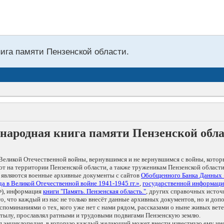
нига памяти Пензенской области.
народная книга памяти Пензенской обл
Великой Отечественной войны, вернувшимся и не вернувшимся с войны, котор
т на территории Пензенской области, а также труженикам Пензенской области
 являются военные архивные документы с сайтов
Обобщенного Банка Данных
а в Великой Отечественной войне 1941-1945 гг.»
,
государственной информаци
), информация
книги "Память. Пензенская область."
, других справочных источ
 то, что каждый из нас не только внесёт данные архивных документов, но и 
оминаниями о тех, кого уже нет с нами рядом, рассказами о ныне живых ветер
в тылу, прославлял ратными и трудовыми подвигами Пензенскую землю.
ая энциклопедия, в которую каждый желающий может внести известную ему и