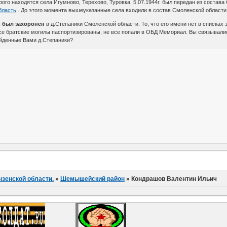
орого находятся села Игумново, Терехово, Туровка, 5.07.1944г. был передан из соста
область
. До этого момента вышеуказанные села входили в состав Смоленской области
,
был захоронен
в д.Степаники Смоленской области. То, что его имени нет в списках
все братские могилы паспортизированы, не все попали в ОБД Мемориал. Вы связывал
айденные Вами д.Степаники?
нзенской области.
»
Шемышейский район
»
Кондрашов Валентин Ильич