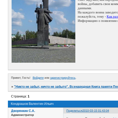
войны, добавить свои ко
данными.
На каждого воина заводит
пожалуйста, тему -
Как ра
Информацию о появлении н
Привет, Гость!
Войдите
или
зарегистрируйтесь
.
»
"Никто не забыт, ничто не забыто". Всенародная Книга памяти Пе
Страница:
1
Кондрашов Валентин Ильич
Дворянкин С.А.
Поделиться
2010-03-15 01:43:04
Администратор