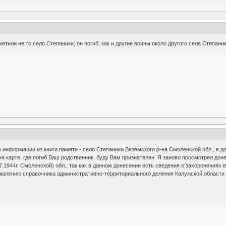
етили не то село Степаники, он погиб, как и другие воины около другого села Степан
ом информации из книги памяти - село Степаники Вяземского р-на Смоленской обл., в д
на карте, где погиб Ваш родственник, буду Вам признателен. Я заново просмотрел дон
7.1944г. Смоленской) обл., так как в данном донесении есть сведения о захоронениях 
ожалению справочника административно-территориального деления Калужской области у