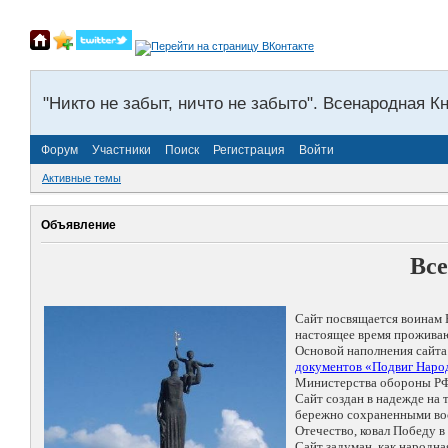
"Никто не забыт, ничто не забыто". Всенародная К
Форум
Участники
Поиск
Регистрация
Войти
Активные темы
Объявление
Все
Сайт посвящается воинам 
настоящее время проживаю
Основой наполнения сайта
документов «Подвиг Народ
Министерства обороны РФ
Сайт создан в надежде на
бережно сохраненными восп
Отечество, ковал Победу 
Сайт задуман, как народн