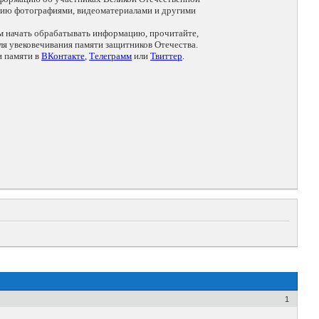
цию фотографиями, видеоматериалами и другими
ем начать обрабатывать информацию, прочитайте,
я увековечивания памяти защитников Отечества.
и памяти в
ВКонтакте
,
Телеграмм
или
Твиттер
.
1