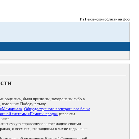
Из Пензенской области на фронты Вели
асти
ые родились, были призваны, захоронены либо в
, ковавшим Победу в тылу.
 «Мемориал»
,
Общедоступного электронного банка
онной системы «Память народа»
(проекты
ников.
дополнит сухую справочную информацию своими
анах, о всех тех, кто защищал в лихие годы наше
нформацию об участниках Великой Отечественной