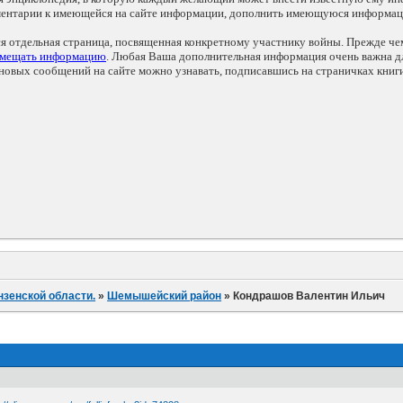
мментарии к имеющейся на сайте информации, дополнить имеющуюся информа
ся отдельная страница, посвященная конкретному участнику войны. Прежде ч
змещать информацию
. Любая Ваша дополнительная информация очень важна дл
овых сообщений на сайте можно узнавать, подписавшись на страничках книг
нзенской области.
»
Шемышейский район
»
Кондрашов Валентин Ильич