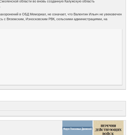
ва Смоленской области во вновь созданную Калужскую область
.
 захоронений в ОБД Мемориал, не означает, что Валентин Ильич не увековечен
ись с Вяземским, Износковским РВК, сельскими администрациями, на