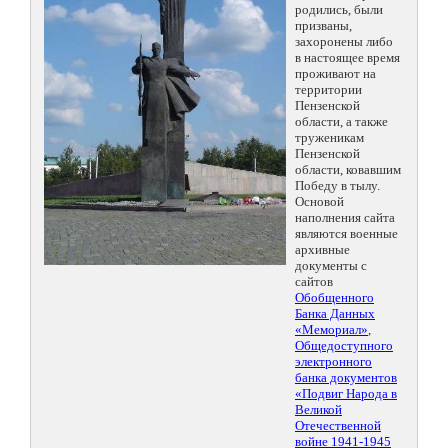
родились, были
призваны,
захоронены либо
в настоящее время
проживают на
территории
Пензенской
области, а также
труженикам
Пензенской
области, ковавшим
Победу в тылу.
Основой
наполнения сайта
являются военные
архивные
документы с
сайтов
Обобщенного
Банка Данных
«Мемориал»
,
Общедоступного
электронного
банка документов
«Подвиг Народа в
Великой
Отечественной
войне 1941-1945