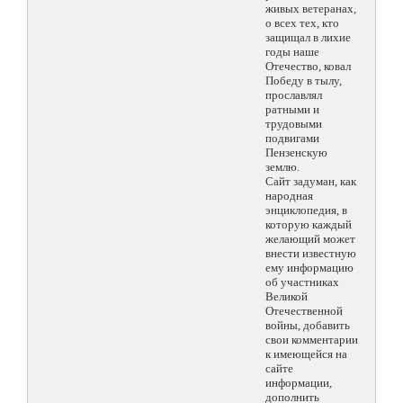
живых ветеранах,
о всех тех, кто
защищал в лихие
годы наше
Отечество, ковал
Победу в тылу,
прославлял
ратными и
трудовыми
подвигами
Пензенскую
землю.
Сайт задуман, как
народная
энциклопедия, в
которую каждый
желающий может
внести известную
ему информацию
об участниках
Великой
Отечественной
войны, добавить
свои комментарии
к имеющейся на
сайте
информации,
дополнить