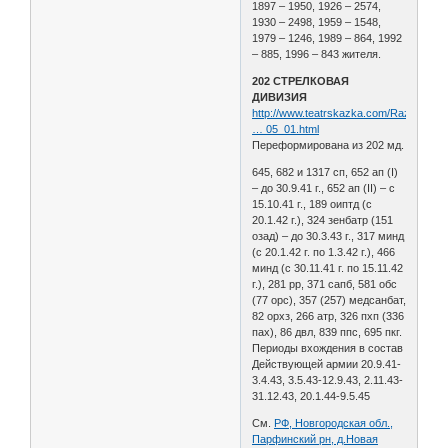
1897 – 1950, 1926 – 2574,
1930 – 2498, 1959 – 1548,
1979 – 1246, 1989 – 864, 1992
– 885, 1996 – 843 жителя.
202 СТРЕЛКОВАЯ
ДИВИЗИЯ
http://www.teatrskazka.com/Raznoe/Pe
… 05_01.html
Переформирована из 202 мд.
645, 682 и 1317 сп, 652 ап (I)
– до 30.9.41 г., 652 ап (II) – с
15.10.41 г., 189 оиптд (с
20.1.42 г.), 324 зенбатр (151
озад) – до 30.3.43 г., 317 минд
(с 20.1.42 г. по 1.3.42 г.), 466
минд (с 30.11.41 г. по 15.11.42
г.), 281 рр, 371 сапб, 581 обс
(77 орс), 357 (257) медсанбат,
82 орхз, 266 атр, 326 пхп (336
пах), 86 двл, 839 ппс, 695 пкг.
Периоды вхождения в состав
Действующей армии 20.9.41-
3.4.43, 3.5.43-12.9.43, 2.11.43-
31.12.43, 20.1.44-9.5.45
См.
РФ, Новгородская обл.,
Парфинский рн, д.Новая