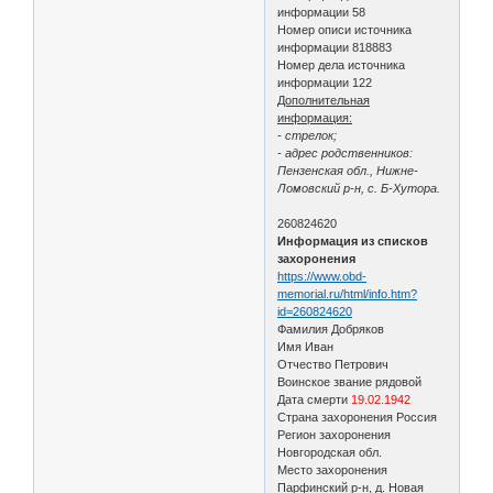
информации 58
Номер описи источника
информации 818883
Номер дела источника
информации 122
Дополнительная
информация:
- стрелок;
- адрес родственников:
Пензенская обл., Нижне-
Ломовский р-н, с. Б-Хутора.
260824620
Информация из списков
захоронения
https://www.obd-
memorial.ru/html/info.htm?
id=260824620
Фамилия Добряков
Имя Иван
Отчество Петрович
Воинское звание рядовой
Дата смерти
19.02.1942
Страна захоронения Россия
Регион захоронения
Новгородская обл.
Место захоронения
Парфинский р-н, д. Новая