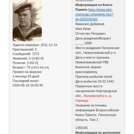
Информация из Книги
Памяти
https://www.obd-
memorial.ru/html/info.htm?
id=1050335393
Фамилия Добряков
Имя Иван
Отчество Петрович
Дата рождения/Возраст
__.__.1898
Зарегистрирован
: 2011-12-19
Место рождения Пензенская
Приглашений:
0
обл., Нижнеломовский р-н
Сообщений:
7272
Дата и место призыва
Уважение:
[+1145/-0]
Нижнеломовский РВК
Позитив:
[+20/-0]
Воинское звание
Возраст:
75
[1951-06-24]
Провел на форуме:
красноармеец
3 месяца 29 дней
Причина выбытия погиб
Последний визит:
Дата выбытия 20.02.1942
2026-05-18 16:05:49
Первичное место
захоронения Новгородская
обл.,
Лычковский р-н, д.
Горчицы
Название источника
информации Всероссийская
Книга Памяти. Пензенская
область. Том 2
1360181
Информация из донесения