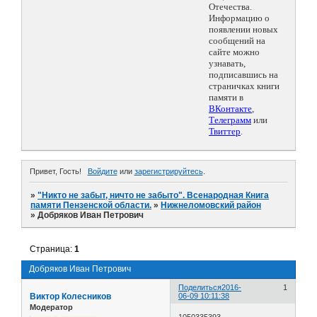
Отечества.
Информацию о
появлении новых
сообщений на
сайте можно
узнавать,
подписавшись на
страничках книги
памяти в
ВКонтакте
,
Телеграмм
или
Твиттер
.
Привет, Гость!
Войдите
или
зарегистрируйтесь
.
»
"Никто не забыт, ничто не забыто". Всенародная Книга
памяти Пензенской области.
»
Нижнеломовский район
»
Добряков Иван Петрович
Страница:
1
Добряков Иван Петрович
Поделиться
2016-
1
Виктор Колесников
06-09 10:11:38
Модератор
1050335393