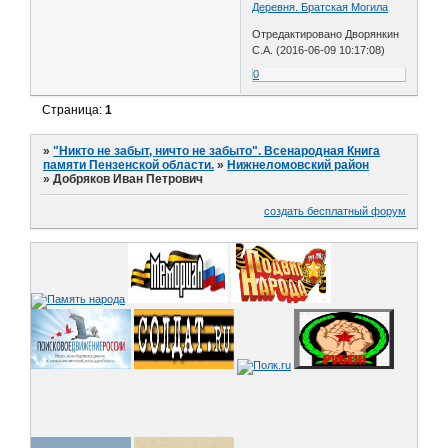
Деревня. Братская Могила
Отредактировано Дворянкин
С.А. (2016-06-09 10:17:08)
0
Страница:
1
»
"Никто не забыт, ничто не забыто". Всенародная Книга
памяти Пензенской области.
»
Нижнеломовский район
»
Добряков Иван Петрович
создать бесплатный форум