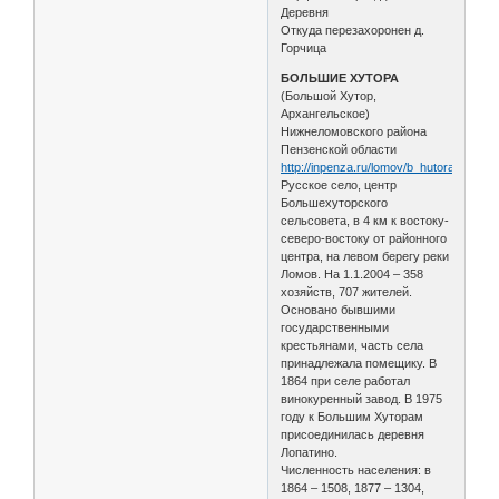
Деревня
Откуда перезахоронен д.
Горчица
БОЛЬШИЕ ХУТОРА
(Большой Хутор,
Архангельское)
Нижнеломовского района
Пензенской области
http://inpenza.ru/lomov/b_hutora.php
Русское село, центр
Большехуторского
сельсовета, в 4 км к востоку-
северо-востоку от районного
центра, на левом берегу реки
Ломов. На 1.1.2004 – 358
хозяйств, 707 жителей.
Основано бывшими
государственными
крестьянами, часть села
принадлежала помещику. В
1864 при селе работал
винокуренный завод. В 1975
году к Большим Хуторам
присоединилась деревня
Лопатино.
Численность населения: в
1864 – 1508, 1877 – 1304,