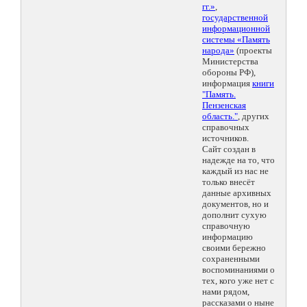
гг.»
,
государственной
информационной
системы «Память
народа»
(проекты
Министерства
обороны РФ),
информация
книги
"Память.
Пензенская
область."
, других
справочных
источников.
Сайт создан в
надежде на то, что
каждый из нас не
только внесёт
данные архивных
документов, но и
дополнит сухую
справочную
информацию
своими бережно
сохраненными
воспоминаниями о
тех, кого уже нет с
нами рядом,
рассказами о ныне