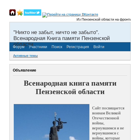
Из Пензенской области на фронты Велико
"Никто не забыт, ничто не забыто".
Всенародная Книга памяти Пензенской
области.
Форум
Участники
Поиск
Регистрация
Войти
Активные темы
Объявление
Всенародная книга памяти
Пензенской области
Сайт посвящается
воинам Великой
Отечественной
войны,
вернувшимся и не
вернувшимся с
войны, которые