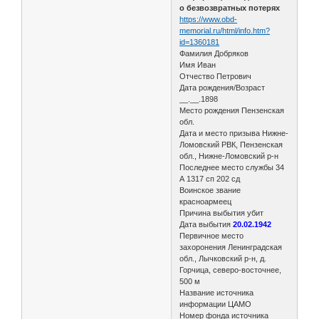
о безвозвратных потерях
https://www.obd-
memorial.ru/html/info.htm?
id=1360181
Фамилия Добряков
Имя Иван
Отчество Петрович
Дата рождения/Возраст
__.__.1898
Место рождения Пензенская
обл.
Дата и место призыва Нижне-
Ломовский РВК, Пензенская
обл., Нижне-Ломовский р-н
Последнее место службы 34
А 1317 сп 202 сд
Воинское звание
красноармеец
Причина выбытия убит
Дата выбытия
20.02.1942
Первичное место
захоронения Ленинградская
обл., Лычковский р-н, д.
Горчица, северо-восточнее,
500 м
Название источника
информации ЦАМО
Номер фонда источника