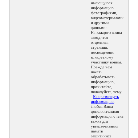
имеющуюся
информацию
фотографиями,
видеоматериалами
и другими
данными.
На каждого воина
заводится
отдельная
страница,
посвященная
конкретному
участнику войны.
Прежде чем
начать
обрабатывать
информацию,
прочитайте,
пожалуйста, тему
-
Как размещать
информацию
.
Любая Ваша
дополнительная
информация очень
важна для
увековечивания
памяти
защитников