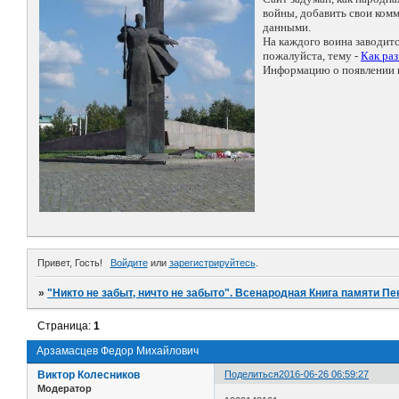
войны, добавить свои ко
данными.
На каждого воина заводит
пожалуйста, тему -
Как ра
Информацию о появлении н
Привет, Гость!
Войдите
или
зарегистрируйтесь
.
»
"Никто не забыт, ничто не забыто". Всенародная Книга памяти Пе
Страница:
1
Арзамасцев Федор Михайлович
Виктор Колесников
Поделиться
2016-06-26 06:59:27
Модератор