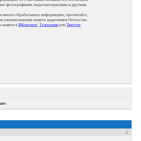
цию фотографиями, видеоматериалами и другими
ем начать обрабатывать информацию, прочитайте,
я увековечивания памяти защитников Отечества.
и памяти в
ВКонтакте
,
Телеграмм
или
Твиттер
.
вич
1