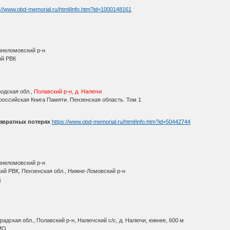
://www.obd-memorial.ru/html/info.htm?id=1000148161
жнеломовский р-н
ий РВК
одская обл.,
Полавский р-н, д. Налючи
оссийская Книга Памяти. Пензенская область. Том 1
звратных потерях
https://www.obd-memorial.ru/html/info.htm?id=50442744
жнеломовский р-н
ий РВК, Пензенская обл., Нижне-Ломовский р-н
д
адская обл., Полавский р-н, Налючский с/с, д. Налючи, южнее, 600 м
МО