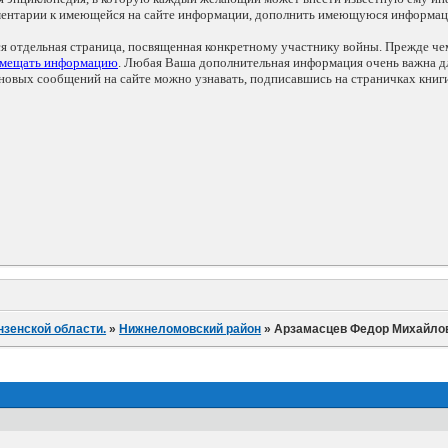
мментарии к имеющейся на сайте информации, дополнить имеющуюся информа
ся отдельная страница, посвященная конкретному участнику войны. Прежде ч
змещать информацию
. Любая Ваша дополнительная информация очень важна дл
овых сообщений на сайте можно узнавать, подписавшись на страничках книг
нзенской области.
»
Нижнеломовский район
»
Арзамасцев Федор Михайло