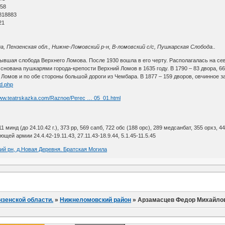
 58
818883
21
, Пензенская обл., Нижне-Ломовский р-н, В-ломовский с/с, Пушкарская Слобода..
бывшая слобода Верхнего Ломова. После 1930 вошла в его черту. Располагалась на се
Основана пушкарями города-крепости Верхний Ломов в 1635 году. В 1790 – 83 двора, 6
Ломов и по обе стороны большой дороги из Чембара. В 1877 – 159 дворов, овчинное за
ed.php
www.teatrskazka.com/Raznoe/Perec … 05_01.html
11 минд (до 24.10.42 г.), 373 рр, 569 сапб, 722 обс (188 орс), 289 медсанбат, 355 орхз, 44
ей армии 24.4.42-19.11.43, 27.11.43-18.9.44, 5.1.45-11.5.45
ий рн, д.Новая Деревня. Братская Могила
нзенской области.
»
Нижнеломовский район
»
Арзамасцев Федор Михайло