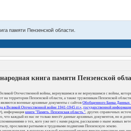
нига памяти Пензенской области.
народная книга памяти Пензенской обл
Великой Отечественной войны, вернувшимся и не вернувшимся с войны, котор
т на территории Пензенской области, а также труженикам Пензенской области
 являются военные архивные документы с сайтов
Обобщенного Банка Данных
а в Великой Отечественной войне 1941-1945 гг.»
,
государственной информаци
), информация
книги "Память. Пензенская область."
, других справочных источ
 то, что каждый из нас не только внесёт данные архивных документов, но и 
оминаниями о тех, кого уже нет с нами рядом, рассказами о ныне живых ветер
в тылу, прославлял ратными и трудовыми подвигами Пензенскую землю.
ая энциклопедия, в которую каждый желающий может внести известную ему и