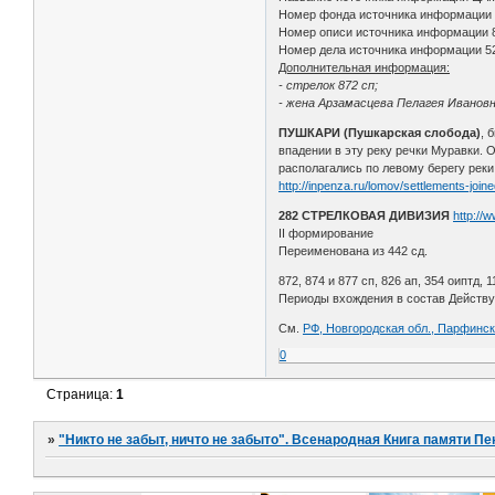
Номер фонда источника информации
Номер описи источника информации 
Номер дела источника информации 5
Дополнительная информация:
- стрелок 872 сп;
- жена Арзамасцева Пелагея Ивановна
ПУШКАРИ (Пушкарская слобода)
, 
впадении в эту реку речки Муравки. 
располагались по левому берегу реки 
http://inpenza.ru/lomov/settlements-join
282 СТРЕЛКОВАЯ ДИВИЗИЯ
http://
II формирование
Переименована из 442 сд.
872, 874 и 877 сп, 826 ап, 354 оиптд, 1
Периоды вхождения в состав Действующ
См.
РФ, Новгородская обл., Парфинск
0
Страница:
1
»
"Никто не забыт, ничто не забыто". Всенародная Книга памяти Пе