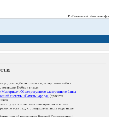
Из Пензенской области на фронты Вел
асти
ые родились, были призваны, захоронены либо в
, ковавшим Победу в тылу.
 «Мемориал»
,
Общедоступного электронного банка
онной системы «Память народа»
(проекты
ников.
дополнит сухую справочную информацию своими
анах, о всех тех, кто защищал в лихие годы наше
нформацию об участниках Великой Отечественной