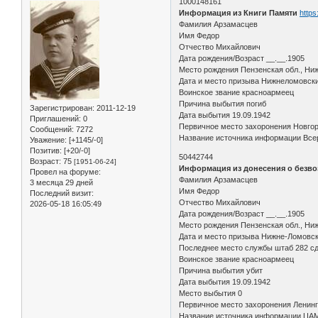
1000148161
Информация из Книги Памяти
https
Фамилия Арзамасцев
Имя Федор
Отчество Михайлович
Дата рождения/Возраст __.__.1905
Место рождения Пензенская обл., Ни
Дата и место призыва Нижнеломовск
Воинское звание красноармеец
Причина выбытия погиб
Зарегистрирован
: 2011-12-19
Дата выбытия 19.09.1942
Приглашений:
0
Первичное место захоронения Новгор
Сообщений:
7272
Название источника информации Всер
Уважение:
[+1145/-0]
Позитив:
[+20/-0]
50442744
Возраст:
75
[1951-06-24]
Информация из донесения о безво
Провел на форуме:
Фамилия Арзамасцев
3 месяца 29 дней
Имя Федор
Последний визит:
Отчество Михайлович
2026-05-18 16:05:49
Дата рождения/Возраст __.__.1905
Место рождения Пензенская обл., Ни
Дата и место призыва Нижне-Ломовск
Последнее место службы штаб 282 с
Воинское звание красноармеец
Причина выбытия убит
Дата выбытия 19.09.1942
Место выбытия 0
Первичное место захоронения Ленингр
Название источника информации ЦА