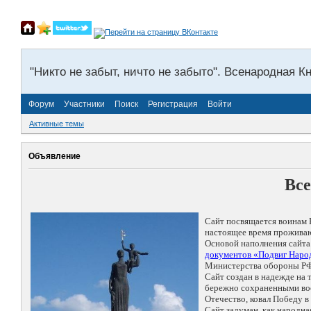
"Никто не забыт, ничто не забыто". Всенародная К
Форум
Участники
Поиск
Регистрация
Войти
Активные темы
Объявление
Все
Сайт посвящается воинам 
настоящее время проживаю
Основой наполнения сайта
документов «Подвиг Народ
Министерства обороны РФ
Сайт создан в надежде на
бережно сохраненными восп
Отечество, ковал Победу 
Сайт задуман, как народн