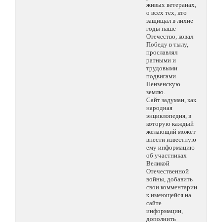
живых ветеранах,
о всех тех, кто
защищал в лихие
годы наше
Отечество, ковал
Победу в тылу,
прославлял
ратными и
трудовыми
подвигами
Пензенскую
землю.
Сайт задуман, как
народная
энциклопедия, в
которую каждый
желающий может
внести известную
ему информацию
об участниках
Великой
Отечественной
войны, добавить
свои комментарии
к имеющейся на
сайте
информации,
дополнить