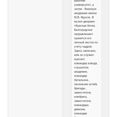
рабочий
университет, а
затем - Военную
академию имени
М.В. Фрунзе. В
музее-диораме
«Курская битва.
Белгород­ское
направление»
хранится его
личный листок по
учёту кадров.
Здесь записано,
кем он служил:
курсант,
командир взвода,
слушатель
академии,
командир
батальо­на ,
начальник штаба
бригады ,
заместитель
комбрига,
заместитель
командира
дивизии,
командир