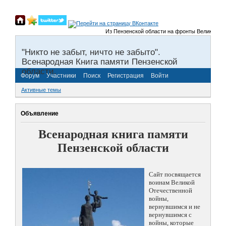
Из Пензенской области на фронты Великой Отечест
"Никто не забыт, ничто не забыто".
Всенародная Книга памяти Пензенской
области.
Форум
Участники
Поиск
Регистрация
Войти
Активные темы
Объявление
Всенародная книга памяти
Пензенской области
Сайт посвящается
воинам Великой
Отечественной
войны,
вернувшимся и не
вернувшимся с
войны, которые