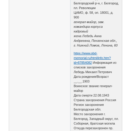
Белгородский р-н, г. Белгород,
пл. Революции
ЦАМО, ф. 58, оп. 18001, д.
900
генерал-майор, зам.
командира корпуса
кадровый
жена Лебедь Анна
Андреевна, Пензенская обл.,
г. Нижний Ломов, Ленина, 60
https://www.obd-
memorial.ru/html/info.htm?
id=87854082
Информация из
списков захоронения
Лебедь Михаил Петрович
Дата рождения/Возраст
__.__.1903
Воинское звание генерал-
майор
Дата смерти 22.08.1943
Страна захоронения Россия
Регион захоронения
Белгородская обл.
Место захоронения г.
Белгород, Западный округ, пл.
Соборная, братская могила
Откуда перезахоронен пр.