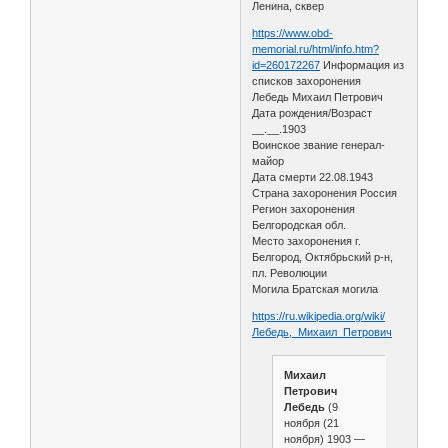
Ленина, сквер
https://www.obd-
memorial.ru/html/info.htm?
id=260172267
Информация из
списков захоронения
Лебедь Михаил Петрович
Дата рождения/Возраст
__.__.1903
Воинское звание генерал-
майор
Дата смерти 22.08.1943
Страна захоронения Россия
Регион захоронения
Белгородская обл.
Место захоронения г.
Белгород, Октябрьский р-н,
пл. Революции
Могила Братская могила
https://ru.wikipedia.org/wiki/
Лебедь,_Михаил_Петрович
Михаил
Петрович
Лебедь
(9
ноября (21
ноября) 1903 —