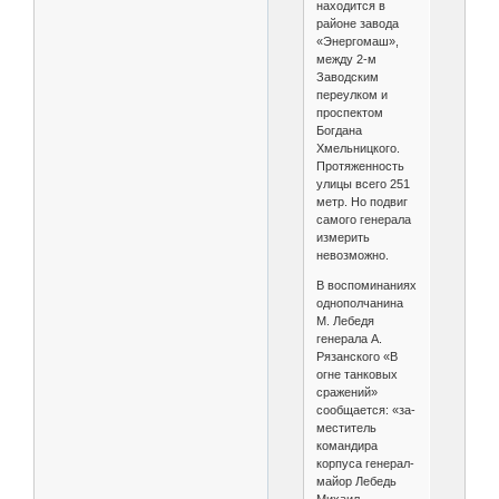
находится в
районе завода
«Энергомаш»,
между 2-м
Заводским
переулком и
проспектом
Богдана
Хмельницкого.
Протяженность
улицы всего 251
метр. Но подвиг
самого генерала
измерить
невозможно.
В воспоминаниях
однополчанина
М. Ле­бедя
генерала А.
Рязанского «В
огне танковых
сражений»
сообщается: «за­
меститель
командира
корпуса генерал-
майор Лебедь