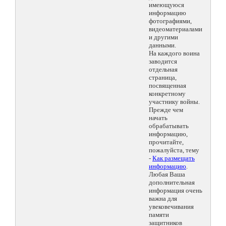
имеющуюся
информацию
фотографиями,
видеоматериалами
и другими
данными.
На каждого воина
заводится
отдельная
страница,
посвященная
конкретному
участнику войны.
Прежде чем
начать
обрабатывать
информацию,
прочитайте,
пожалуйста, тему
-
Как размещать
информацию
.
Любая Ваша
дополнительная
информация очень
важна для
увековечивания
памяти
защитников