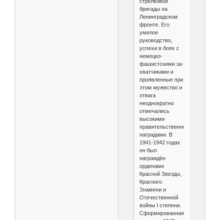
стрелковой
бригады на
Ленинградском
фронте. Его
умелое
руководство,
успе­хи в боях с
немецко-
фашистскими за­
хватчиками и
проявленные при
этом мужество и
отвага
неоднократно
отме­чались
высокими
правительственными
наградами. В
1941-1942 годах
он был
награждён
орденами
Красной Звезды,
Красного
Знамени и
Отечественной
вой­ны I степени.
Сформированная