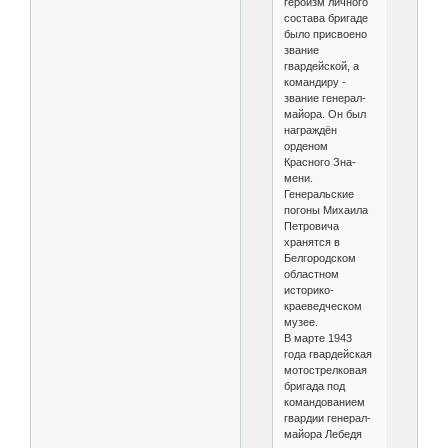
героизм лич­ного
состава бригаде
было присвоено
звание
гвардейской, а
командиру -
звание генерал-
майора. Он был
награждён
орденом
Красного Зна­
мени.
Генеральские
погоны Михаила
Петровича
хранятся в
Белго­родском
областном
историко-
краеведче­ском
музее.
В марте 1943
года гвардейская
мото­стрелковая
бригада под
командованием
гвардии генерал-
майора Лебедя