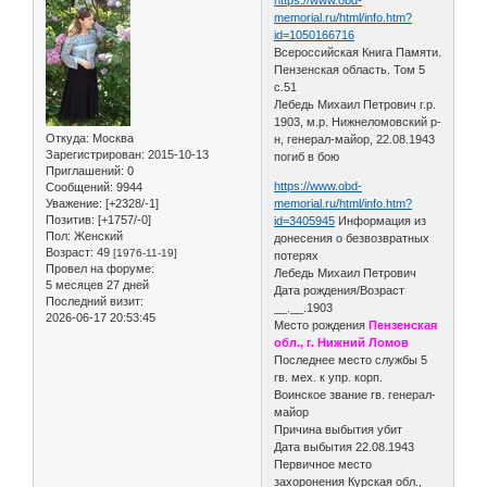
memorial.ru/html/info.htm?
id=1050166716
Всероссийская Книга Памяти.
Пензенская область. Том 5
с.51
Лебедь Михаил Петрович г.р.
1903, м.р. Нижнеломовский р-
Откуда:
Москва
н, генерал-майор, 22.08.1943
Зарегистрирован
: 2015-10-13
погиб в бою
Приглашений:
0
https://www.obd-
Сообщений:
9944
Уважение:
[+2328/-1]
memorial.ru/html/info.htm?
Позитив:
[+1757/-0]
id=3405945
Информация из
Пол:
Женский
донесения о безвозвратных
Возраст:
49
[1976-11-19]
потерях
Провел на форуме:
Лебедь Михаил Петрович
5 месяцев 27 дней
Дата рождения/Возраст
Последний визит:
__.__.1903
2026-06-17 20:53:45
Место рождения
Пензенская
обл., г. Нижний Ломов
Последнее место службы 5
гв. мех. к упр. корп.
Воинское звание гв. генерал-
майор
Причина выбытия убит
Дата выбытия 22.08.1943
Первичное место
захоронения Курская обл.,