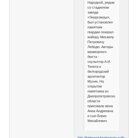
Народной, рядом
со ста­дионом
завода
«Энергомаш»,
был уста­новлен
памятник
гвардии генерал-
майору Михаилу
Петровичу
Лебедю. Авторы
мраморного
бюста -
скульптор А.И.
Тене­та и
белгородский
архитектор
Мухин. На
открытие
памятника из
Днепропетровской
области
приезжали жена
Анна Андреевна
и сын Борис
Михайлович.
http://belgorod.bezformata.ru/listnews/