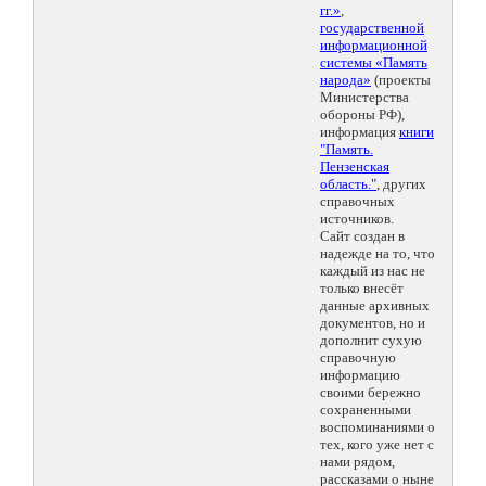
гг.»
,
государственной
информационной
системы «Память
народа»
(проекты
Министерства
обороны РФ),
информация
книги
"Память.
Пензенская
область."
, других
справочных
источников.
Сайт создан в
надежде на то, что
каждый из нас не
только внесёт
данные архивных
документов, но и
дополнит сухую
справочную
информацию
своими бережно
сохраненными
воспоминаниями о
тех, кого уже нет с
нами рядом,
рассказами о ныне