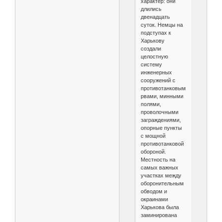
характер: они
длились
двенадцать
суток. Немцы на
подступах к
Харькову
создали
целостную
систему
инженерных
сооружений с
противотанковыми
рвами, минными
полями,
проволочными
заграждениями,
опорные пункты
с мощной
противотанковой
обороной.
Местность на
самых важных
участках между
оборонительным
обводом и
окраинами
Харькова была
заминирована