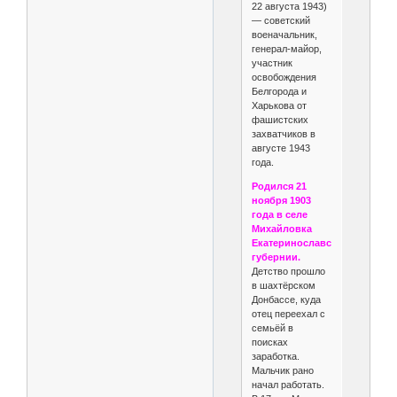
22 августа 1943)
— советский
военачальник,
генерал-майор,
участник
освобождения
Белгорода и
Харькова от
фашистских
захватчиков в
августе 1943
года.
Родился 21
ноября 1903
года в селе
Михайловка
Екатеринославской
губернии.
Детство прошло
в шах­тёрском
Донбассе, куда
отец переехал с
семьёй в
поисках
заработка.
Мальчик рано
начал работать.