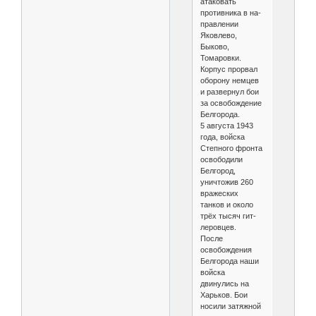
атаковать
противника в на­
правлении
Яковлево,
Быково,
Томаровки.
Корпус прорвал
оборону немцев
и развер­нул бои
за освобождение
Белгорода.
5 августа 1943
года, войска
Степного фрон­та
освободили
Белгород,
уничтожив 260
вражеских
танков и около
трёх тысяч гит­
леровцев.
После
освобождения
Белгорода наши
войска
двинулись на
Харьков. Бои
носили затяжной