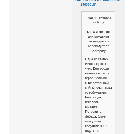
… /15662618/
Подвиг генерала
Лебедя
К 110-летию со
дня рождения
легендарного
освободителя
Белгорода
Одна из самых
миниатюрных
улиц Белгорода
названа в честь
героя Великой
Отечественной
войны, участника
освобождения
Белгорода,
генерала
Михаила
Петровича
Лебедя. Своё
имя улица
получила в 1951
году. Она