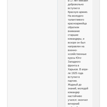
В 17 лет Михаил
добровольно
вступил в
Красную армию.
На молодого
талантли­вого
красноармейца
обратили
внимание
старшие
командиры, и
вскоре он был
на­правлен на
военно-
хозяйственные
курсы Юго-
Западного
фронта в
Харьков. В апре­
ле 1925 года
вступил в
партию.
Жадный до
знаний, молодой
коман­дир
настойчиво
учился: окончил
вечерний