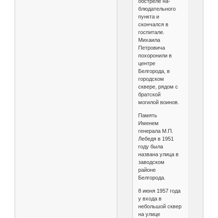
обстреле на­
блюдательного
пункта и
скончался в
госпитале.
Михаила
Петровича
похоронили в
центре
Белгорода, в
городском
сквере, рядом с
братской
могилой воинов.
Память
Именем
генерала М.П.
Лебедя в 1951
году была
названа улица в
заводском
районе
Белгорода.
8 июня 1957 года
у входа в
небольшой сквер
на улице