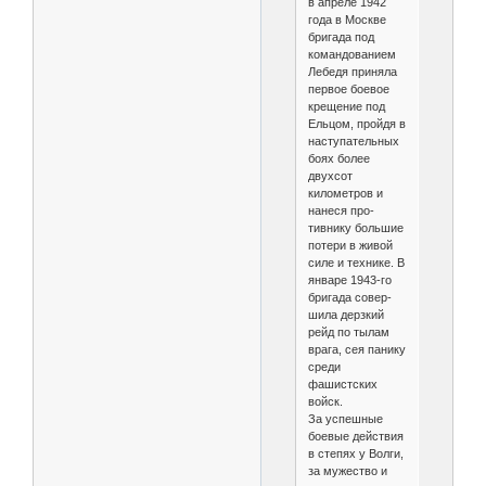
в апреле 1942
года в Москве
бригада под
командованием
Лебе­дя приняла
первое боевое
крещение под
Ельцом, пройдя в
наступательных
боях более
двухсот
километров и
нанеся про­
тивнику большие
потери в живой
силе и технике. В
январе 1943-го
бригада совер­
шила дерзкий
рейд по тылам
врага, сея панику
среди
фашистских
войск.
За успешные
боевые действия
в сте­пях у Волги,
за мужество и