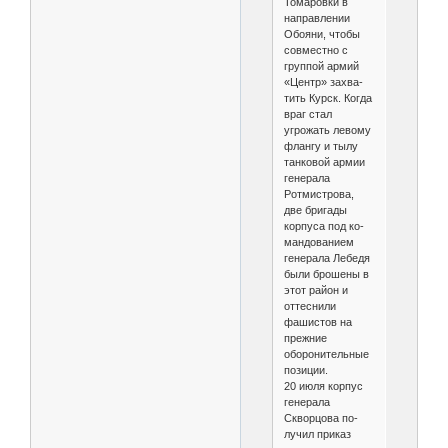
Томаровки в
направлении
Обояни, чтобы
совместно с
группой армий
«Центр» захва­
тить Курск. Когда
враг стал
угрожать левому
флангу и тылу
танковой армии
генерала
Ротмистрова,
две бригады
корпуса под ко­
мандованием
генерала Лебедя
были бро­шены в
этот район и
оттеснили
фашистов на
прежние
оборонительные
позиции.
20 июля корпус
генерала
Скворцова по­
лучил приказ