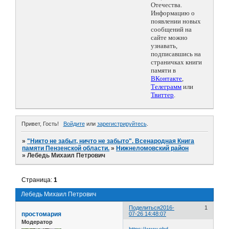
Отечества.
Информацию о
появлении новых
сообщений на
сайте можно
узнавать,
подписавшись на
страничках книги
памяти в
ВКонтакте
,
Телеграмм
или
Твиттер
.
Привет, Гость!
Войдите
или
зарегистрируйтесь
.
»
"Никто не забыт, ничто не забыто". Всенародная Книга
памяти Пензенской области.
»
Нижнеломовский район
»
Лебедь Михаил Петрович
Страница:
1
Лебедь Михаил Петрович
Поделиться
2016-
1
простомария
07-26 14:48:07
Модератор
https://www.obd-