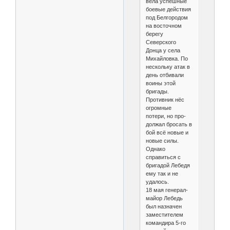
вела успешные
боевые действия
под Белгородом
на восточном
берегу
Северского
Донца у села
Михайловка. По
нескольку атак в
день отбивали
воины этой
бригады.
Противник нёс
огромные
потери, но про­
должал бросать в
бой всё новые и
новые силы.
Однако
справиться с
бригадой Ле­бедя
ему так и не
удалось.
18 мая генерал-
майор Лебедь
был назна­чен
заместителем
командира 5-го