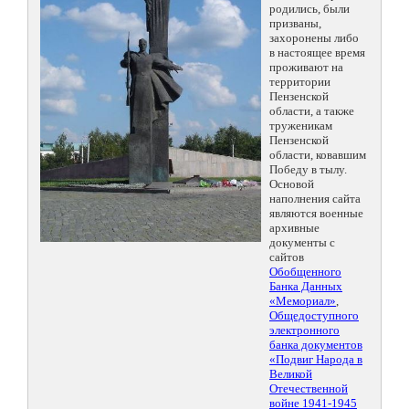
родились, были
призваны,
захоронены либо
в настоящее время
проживают на
территории
Пензенской
области, а также
труженикам
Пензенской
области, ковавшим
Победу в тылу.
Основой
наполнения сайта
являются военные
архивные
документы с
сайтов
Обобщенного
Банка Данных
«Мемориал»
,
Общедоступного
электронного
банка документов
«Подвиг Народа в
Великой
Отечественной
войне 1941-1945