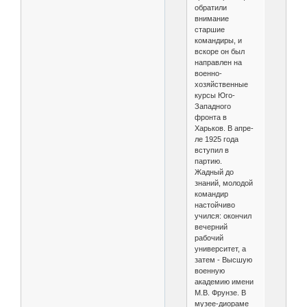
обратили
внимание
старшие
командиры, и
вскоре он был
на­правлен на
военно-
хозяйственные
курсы Юго-
Западного
фронта в
Харьков. В апре­
ле 1925 года
вступил в
партию.
Жадный до
знаний, молодой
коман­дир
настойчиво
учился: окончил
вечерний
рабочий
университет, а
затем - Высшую
военную
академию имени
М.В. Фрунзе. В
музее-диораме