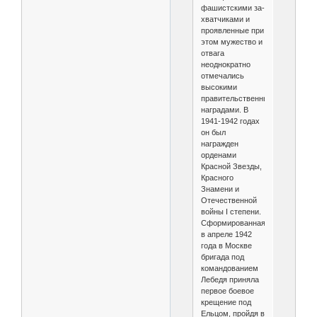
фашистскими за­
хватчиками и
проявленные при
этом мужество и
отвага
неоднократно
отме­чались
высокими
правительственными
наградами. В
1941-1942 годах
он был
награжден
орденами
Красной Звезды,
Красного
Знамени и
Отечественной
вой­ны I степени.
Сформированная
в апреле 1942
года в Москве
бригада под
командованием
Лебе­дя приняла
первое боевое
крещение под
Ельцом, пройдя в