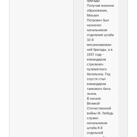
бригады.
Получив военное
образование,
Миха­ил
Петрович был
назначен
начальником
отделения штаба
32-й
механизирован­
ной бригады, а в
1937 году -
командиром
стрелково-
пулемётного
батальона. Год
спустя стал
командиром
танкового бата­
льона.
В начале
Великой
Отечественной
войны М. Лебедь
служил
начальни­ком
штаба 8-й
отдельной