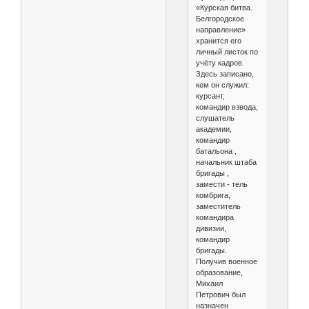
«Курская битва.
Белгород­ское
направление»
хранится его
личный листок по
учёту кадров.
Здесь записано,
кем он служил:
курсант,
командир взвода,
слушатель
академии,
командир
батальо­на ,
начальник штаба
бригады ,
замести - тель
комбрига,
заместитель
командира
дивизии,
командир
бригады.
Получив военное
образование,
Миха­ил
Петрович был
назначен