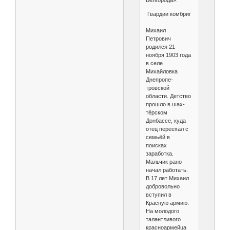
Белгорода».
Гвардии комбриг
Михаил
Петрович
родился 21
ноября 1903 года
в селе
Михайловка
Днепропе­
тровской
области. Детство
прошло в шах­
тёрском
Донбассе, куда
отец переехал с
семьёй в
поисках
заработка.
Мальчик рано
начал работать.
В 17 лет Михаил
добровольно
вступил в
Красную армию.
На молодого
талантли­вого
красноармейца