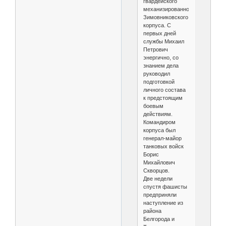
гвардей­ского
механизированного
Зимовниковского
корпуса. С
первых дней
службы Михаил
Петрович
энергично, со
знанием дела
руко­водил
подготовкой
личного состава
к пред­стоящим
боевым
действиям.
Командиром
корпуса был
генерал-майор
танковых войск
Борис
Михайлович
Скворцов.
Две недели
спустя фашисты
предпри­няли
наступление из
района
Белгорода и