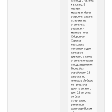
или подготовлена
к взрыву. В
лесных
массивах были
устроены завалы
и засеки, на
отдельных
участках -
минные поля.
Обороняли
Харьков
несколько
пехотных и две
танковые
дивизии, а также
отдельные части
и подразделения.
Город был
освобожден 23
августа, но
генералу Лебедю
не пришлось
дожить до этого
дня. 22 августа
он был
смертельно
ранен при
артиллерийском