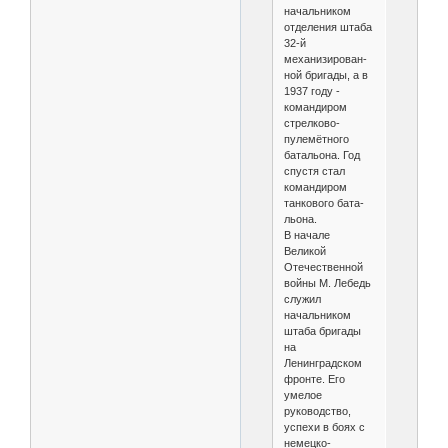
начальником
отделения штаба
32-й
механизирован­
ной бригады, а в
1937 году -
командиром
стрелково-
пулемётного
батальона. Год
спустя стал
командиром
танкового бата­
льона.
В начале
Великой
Отечественной
войны М. Лебедь
служил
начальни­ком
штаба бригады
на
Ленинградском
фронте. Его
умелое
руководство,
успе­хи в боях с
немецко-