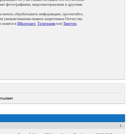
цию фотографиями, видеоматериалами и другими
ем начать обрабатывать информацию, прочитайте,
я увековечивания памяти защитников Отечества.
и памяти в
ВКонтакте
,
Телеграмм
или
Твиттер
.
нтьевич
1