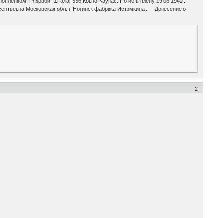
опленном Рядовой. Шталаг 336 Ковно-Каунас. Погиб в плену 19 06 1942г.
ентьевна Московская обл. г. Ногинск фабрика Истомкина . Донесение о
2