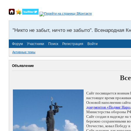
"Никто не забыт, ничто не забыто". Всенародная К
Форум
Участники
Поиск
Регистрация
Войти
Активные темы
Объявление
Все
Сайт посвящается воинам 
настоящее время проживаю
Основой наполнения сайта
документов «Подвиг Народ
Министерства обороны РФ
Сайт создан в надежде на
бережно сохраненными восп
Отечество, ковал Победу 
Сайт задуман, как народн