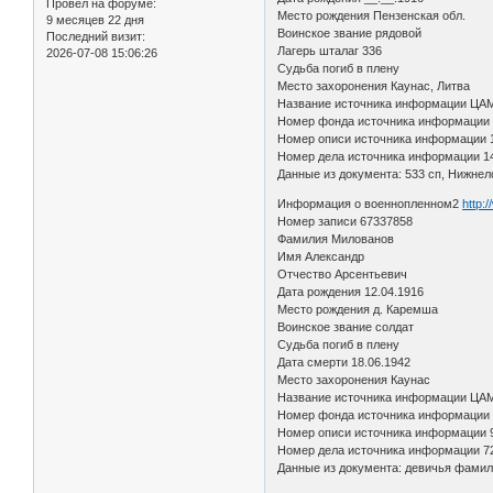
Провел на форуме:
Место рождения Пензенская обл.
9 месяцев 22 дня
Воинское звание рядовой
Последний визит:
Лагерь шталаг 336
2026-07-08 15:06:26
Судьба погиб в плену
Место захоронения Каунас, Литва
Название источника информации ЦА
Номер фонда источника информации
Номер описи источника информации 
Номер дела источника информации 1
Данные из документа: 533 сп, Нижнел
Информация о военнопленном2
http:
Номер записи 67337858
Фамилия Милованов
Имя Александр
Отчество Арсентьевич
Дата рождения 12.04.1916
Место рождения д. Каремша
Воинское звание солдат
Судьба погиб в плену
Дата смерти 18.06.1942
Место захоронения Каунас
Название источника информации ЦА
Номер фонда источника информации
Номер описи источника информации 
Номер дела источника информации 7
Данные из документа: девичья фамил