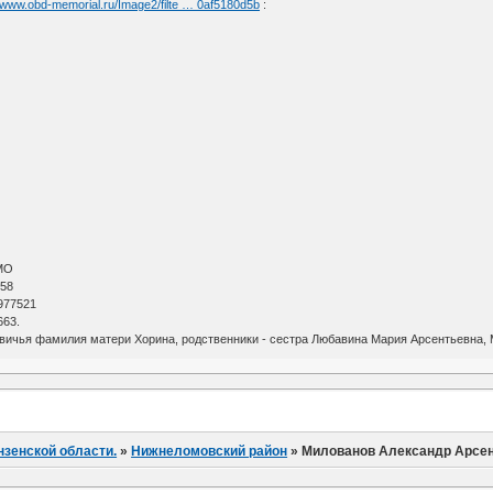
//www.obd-memorial.ru/Image2/filte … 0af5180d5b
:
МО
 58
977521
663.
евичья фамилия матери Хорина, родственники - сестра Любавина Мария Арсентьевна, 
нзенской области.
»
Нижнеломовский район
»
Милованов Александр Арсе