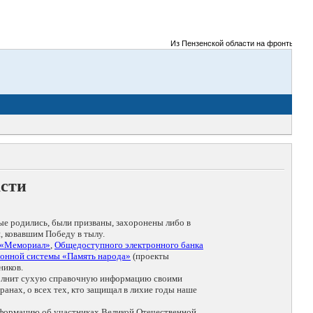
Из Пензенской области на фронты Великой
асти
ые родились, были призваны, захоронены либо в
, ковавшим Победу в тылу.
 «Мемориал»
,
Общедоступного электронного банка
онной системы «Память народа»
(проекты
ников.
дополнит сухую справочную информацию своими
анах, о всех тех, кто защищал в лихие годы наше
нформацию об участниках Великой Отечественной