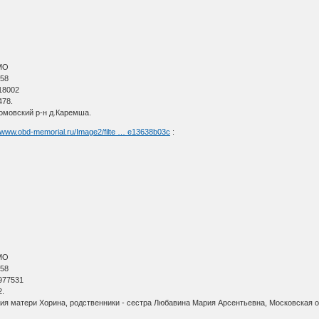
МО
 58
18002
478.
омовский р-н д.Каремша.
//www.obd-memorial.ru/Image2/filte … e13638b03c
:
МО
 58
977531
2.
ия матери Хорина, родственники - сестра Любавина Мария Арсентьевна, Московская о