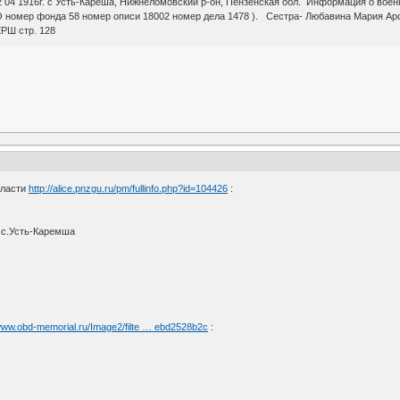
04 1916г. с Усть-Кареша, Нижнеломовский р-он, Пензенская обл. Информация о военн
 номер фонда 58 номер описи 18002 номер дела 1478 ). Сестра- Любавина Мария Арс
РШ стр. 128
бласти
http://alice.pnzgu.ru/pm/fullinfo.php?id=104426
:
 с.Усть-Каремша
/www.obd-memorial.ru/Image2/filte … ebd2528b2c
: