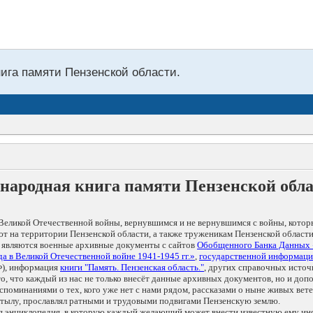
нига памяти Пензенской области.
народная книга памяти Пензенской обл
Великой Отечественной войны, вернувшимся и не вернувшимся с войны, котор
т на территории Пензенской области, а также труженикам Пензенской области
 являются военные архивные документы с сайтов
Обобщенного Банка Данных
а в Великой Отечественной войне 1941-1945 гг.»
,
государственной информаци
), информация
книги "Память. Пензенская область."
, других справочных источ
 то, что каждый из нас не только внесёт данные архивных документов, но и 
оминаниями о тех, кого уже нет с нами рядом, рассказами о ныне живых ветер
в тылу, прославлял ратными и трудовыми подвигами Пензенскую землю.
ая энциклопедия, в которую каждый желающий может внести известную ему и