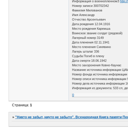
Информация о военнопленном3
http:
Номер записи 300702342
Фамилия Милованов
Имя Александр
Отчество Арсентьевич
Дата рождения 12.04.1916
Место рождения Каремша
Воинское звание солдат (рядовой)
Лагерный номер 3149
Дата пленения 02.11.1941
Место пленения Синявино
Лагерь шталаг 336
Судьба Погиб в плену
Дата смерти 18.06.1942
Место захоронения Ковно-Каунас
Название источника информации ЦА
Номер фонда источника информации
Номер описи источника информации 
Номер дела источника информации 1
Информация из документа: 533 сп, д
0
Страница:
1
»
"Никто не забыт, ничто не забыто". Всенародная Книга памяти Пе