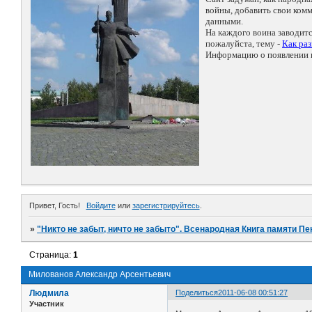
войны, добавить свои ко
данными.
На каждого воина заводит
пожалуйста, тему -
Как ра
Информацию о появлении н
Привет, Гость!
Войдите
или
зарегистрируйтесь
.
»
"Никто не забыт, ничто не забыто". Всенародная Книга памяти Пе
Страница:
1
Милованов Александр Арсентьевич
Людмила
Поделиться
2011-06-08 00:51:27
Участник