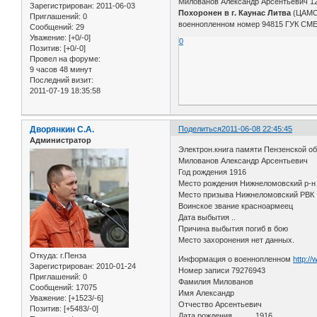
Милованов Александр Арсентьевич 12 
Зарегистрирован
: 2011-06-03
Похоронен в г. Каунас Литва
(ЦАМО
Приглашений:
0
военнопленном номер 94815 ГУК СМЕ
Сообщений:
29
Уважение:
[+0/-0]
0
Позитив:
[+0/-0]
Провел на форуме:
9 часов 48 минут
Последний визит:
2011-07-19 18:35:58
Дворянкин С.А.
Поделиться
2011-06-08 22:45:45
Администратор
Электрон.книга памяти Пензенской о
Милованов Александр Арсентьевич
Год рождения 1916
Место рождения Нижнеломовский р-н
Место призыва Нижнеломовский РВК
Воинское звание красноармеец
Дата выбытия ..
Причина выбытия погиб в бою
Место захоронения нет данных.
Откуда:
г.Пенза
Информация о военнопленном
http:/
Зарегистрирован
: 2010-01-24
Номер записи 79276943
Приглашений:
0
Фамилия Милованов
Сообщений:
17075
Имя Александр
Уважение:
[+1523/-6]
Отчество Арсентьевич
Позитив:
[+5483/-0]
Дата рождения __.__.1916