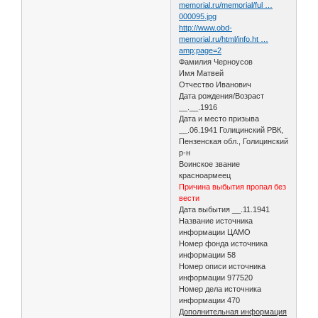
memorial.ru/memorial/ful …
000095.jpg
http://www.obd-
memorial.ru/html/info.ht …
amp;page=2
Фамилия Черноусов
Имя Матвей
Отчество Иванович
Дата рождения/Возраст
__.__.1916
Дата и место призыва
__.06.1941 Голицинский РВК,
Пензенская обл., Голицинский
р-н
Воинское звание
красноармеец
Причина выбытия пропал без
вести
Дата выбытия __.11.1941
Название источника
информации ЦАМО
Номер фонда источника
информации 58
Номер описи источника
информации 977520
Номер дела источника
информации 470
Дополнительная информация