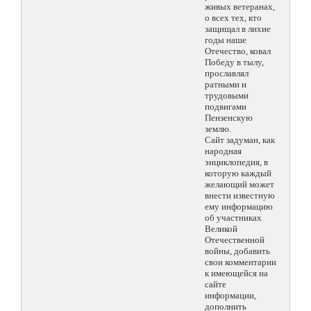
живых ветеранах,
о всех тех, кто
защищал в лихие
годы наше
Отечество, ковал
Победу в тылу,
прославлял
ратными и
трудовыми
подвигами
Пензенскую
землю.
Сайт задуман, как
народная
энциклопедия, в
которую каждый
желающий может
внести известную
ему информацию
об участниках
Великой
Отечественной
войны, добавить
свои комментарии
к имеющейся на
сайте
информации,
дополнить