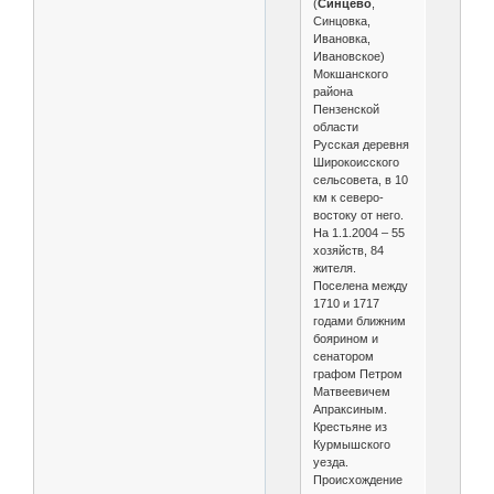
(
Синцево
,
Синцовка,
Ивановка,
Ивановское)
Мокшанского
района
Пензенской
области
Русская деревня
Широкоисского
сельсовета, в 10
км к северо-
востоку от него.
На 1.1.2004 – 55
хозяйств, 84
жителя.
Поселена между
1710 и 1717
годами ближним
боярином и
сенатором
графом Петром
Матвеевичем
Апраксиным.
Крестьяне из
Курмышского
уезда.
Происхождение