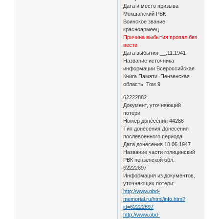
Дата и место призыва
Мокшанский РВК
Воинское звание
красноармеец
Причина выбытия пропал без
вести
Дата выбытия __.11.1941
Название источника
информации Всероссийская
Книга Памяти. Пензенская
область. Том 9
62222882
Документ, уточняющий
потери
Номер донесения 44288
Тип донесения Донесения
послевоенного периода
Дата донесения 18.06.1947
Название части голицинский
РВК пензенской обл.
62222897
Информация из документов,
уточняющих потери:
http://www.obd-
memorial.ru/html/info.htm?
id=62222897
http://www.obd-