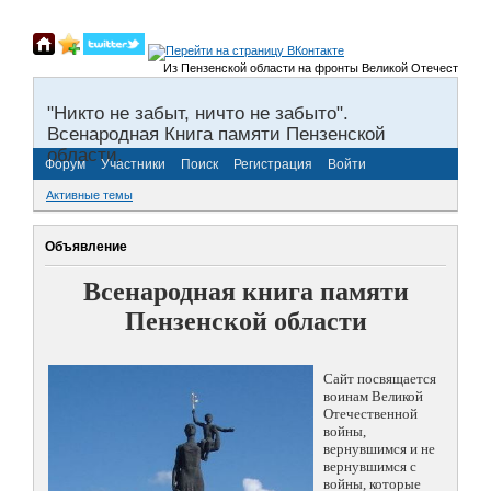
Из Пензенской области на фронты Великой Отечественной во
"Никто не забыт, ничто не забыто".
Всенародная Книга памяти Пензенской
области.
Форум
Участники
Поиск
Регистрация
Войти
Активные темы
Объявление
Всенародная книга памяти
Пензенской области
Сайт посвящается
воинам Великой
Отечественной
войны,
вернувшимся и не
вернувшимся с
войны, которые