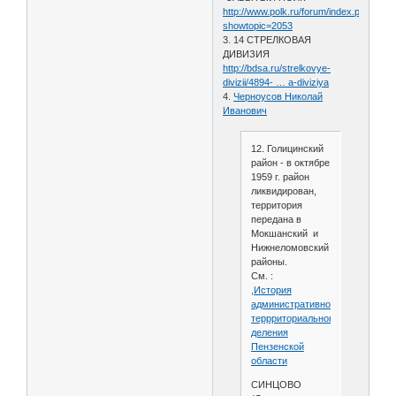
http://www.polk.ru/forum/index.php?
showtopic=2053
3. 14 СТРЕЛКОВАЯ
ДИВИЗИЯ
http://bdsa.ru/strelkovye-
divizii/4894- … a-diviziya
4.
Черноусов Николай
Иванович
12. Голицинский
район - в октябре
1959 г. район
ликвидирован,
территория
передана в
Мокшанский и
Нижнеломовский
районы.
См. :
,История
административно-
террриториального
деления
Пензенской
области
СИНЦОВО