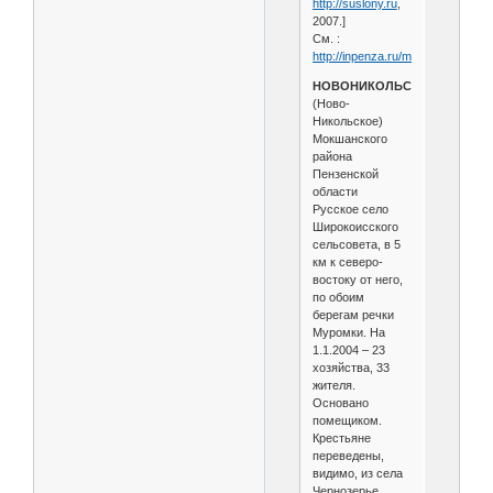
http://suslony.ru
,
2007.]
См. :
http://inpenza.ru/mokshan/sintso
НОВОНИКОЛЬСКОЕ
(Ново-
Никольское)
Мокшанского
района
Пензенской
области
Русское село
Широкоисского
сельсовета, в 5
км к северо-
востоку от него,
по обоим
берегам речки
Муромки. На
1.1.2004 – 23
хозяйства, 33
жителя.
Основано
помещиком.
Крестьяне
переведены,
видимо, из села
Чернозерье,