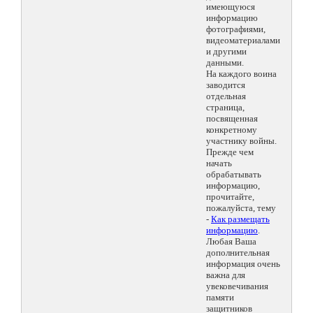
имеющуюся
информацию
фотографиями,
видеоматериалами
и другими
данными.
На каждого воина
заводится
отдельная
страница,
посвященная
конкретному
участнику войны.
Прежде чем
начать
обрабатывать
информацию,
прочитайте,
пожалуйста, тему
-
Как размещать
информацию
.
Любая Ваша
дополнительная
информация очень
важна для
увековечивания
памяти
защитников