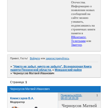
Отечества.
Информацию о
появлении новых
сообщений на
сайте можно
узнавать,
подписавшись на
страничках книги
памяти в
ВКонтакте
,
Телеграмм
или
Твиттер
.
Привет, Гость!
Войдите
или
зарегистрируйтесь
.
»
"Никто не забыт, ничто не забыто". Всенародная Книга
памяти Пензенской области.
»
Мокшанский район
»
Черноусов Матвей Иванович
Страница:
1
Черноусов Матвей Иванович
Поделиться
2016-
1
Комиссаров В.А.
08-03 18:26:28
Модератор
Черноусов Матвей