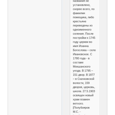
названия не
установлено,
скорее всего, по
фамилии
помещика, либо
крестьяне
переведены из
одноименного
селения. После
постройки к 1745
году церкви во
имя Иоанна
Богослова – село
Ивановское. С
1780 года - в
составе
Мокшанского
уезда. В 1795 –
151 двор. В 1877
– в Скачковской
волости, 159
дворов, церковь,
школа. 27.5.1903
освящен новый
храм взамен
ветхого.
[Полубояров
М.С. -