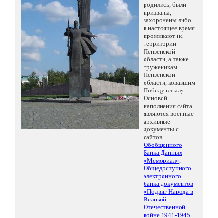
родились, были
призваны,
захоронены либо
в настоящее время
проживают на
территории
Пензенской
области, а также
труженикам
Пензенской
области, ковавшим
Победу в тылу.
Основой
наполнения сайта
являются военные
архивные
документы с
сайтов
Обобщенного
Банка Данных
«Мемориал»
,
Общедоступного
электронного
банка документов
«Подвиг Народа в
Великой
Отечественной
войне 1941-1945