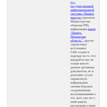
гг.»
,
государственной
информационной
системы «Память
народа»
(проекты
Министерства
обороны РФ),
информация
книги
"Память.
Пензенская
область."
, других
справочных
источников.
Сайт создан в
надежде на то, что
каждый из нас не
только внесёт
данные архивных
документов, но и
дополнит сухую
справочную
информацию
своими бережно
сохраненными
воспоминаниями о
тех, кого уже нет с
нами рядом,
рассказами о ныне