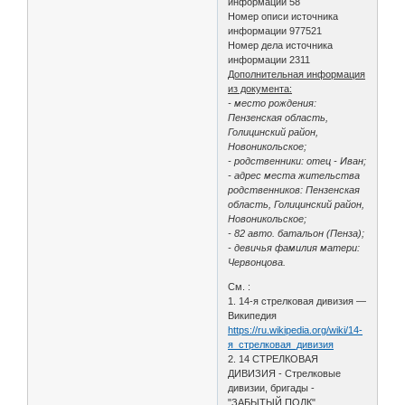
информации 58
Номер описи источника
информации 977521
Номер дела источника
информации 2311
Дополнительная информация
из документа:
- место рождения:
Пензенская область,
Голицинский район,
Новоникольское;
- родственники: отец - Иван;
- адрес места жительства
родственников: Пензенская
область, Голицинский район,
Новоникольское;
- 82 авто. батальон (Пенза);
- девичья фамилия матери:
Червонцова.
См. :
1. 14-я стрелковая дивизия —
Википедия
https://ru.wikipedia.org/wiki/14-
я_стрелковая_дивизия
2. 14 СТРЕЛКОВАЯ
ДИВИЗИЯ - Стрелковые
дивизии, бригады -
"ЗАБЫТЫЙ ПОЛК"