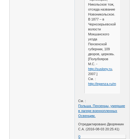
Никольское тож,
отсюда название
Новоникольское.
В 1877 – в
Чернозерьевской
волости
Мокшанского
уезда
Пензенской
губернии, 109
дворов, церковь.
[Полубояров
М.С. -
http://suslony.ru
,
2007.]
См. :
http://inpenza.ru/mokshan/novoni
См. :
Польша. Пензенцы, умершие
в лагере военнопленных
Освенцим.
Отредактировано Дворянкин
С.А. (2016-08-03 20:25:41)
0