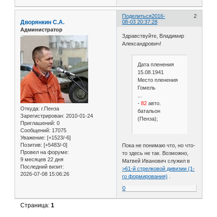
Поделиться
2016-
2
Дворянкин С.А.
08-03 20:37:28
Администратор
Здравствуйте, Владимир
Александрович!
Дата пленения
15.08.1941
Место пленения
Гомель
...
-
82
авто.
Откуда:
г.Пенза
батальон
Зарегистрирован
: 2010-01-24
(Пенза);
Приглашений:
0
Сообщений:
17075
Уважение:
[+1523/-6]
Позитив:
[+5483/-0]
Пока не понимаю что, но что-
Провел на форуме:
то здесь не так. Возможно,
9 месяцев 22 дня
Матвей Иванович служил в
Последний визит:
>61-й стрелковой дивизии (1-
2026-07-08 15:06:26
го формирования)
.
0
Страница:
1