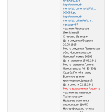
id=300912239
http://www.obd-
memorial.ru/memorial/ful …
000089.jpg
http://www.obd-
memorial.ru/html/info.ht …
mp;page=87
Фамилия Черноусов
Имя Матвей
Отчество Иванович
Дата рождения/Возраст
20.08.1915
Место рождения Пензенская
обл., Новоникольское
Лагерный номер 36696
Дата пленения 15.08.1941
Место пленения Гомель
Лагерь шталаг VIII E (308)
Судьба Погиб в плену
Воинское звание
красноармеец|рядовой
Дата смерти 02.11.1941
Место захоронения Аушвитц
Фамилия на латинице
Tschernoussow
Название источника
информации ЦАМО
Номер фонда источника