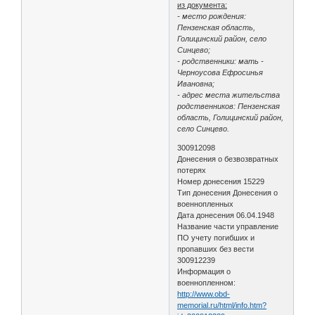
из документа:
- место рождения:
Пензенская область,
Голицинский район, село
Синцево;
- родственники: мать -
Черноусова Ефросинья
Ивановна;
- адрес места жительства
родственников: Пензенская
область, Голицинский район,
село Синцево.
300912098
Донесения о безвозвратных
потерях
Номер донесения 15229
Тип донесения Донесения о
военнопленных
Дата донесения 06.04.1948
Название части управление
ПО учету погибших и
пропавших без вести
300912239
Информация о
военнопленном:
http://www.obd-
memorial.ru/html/info.htm?