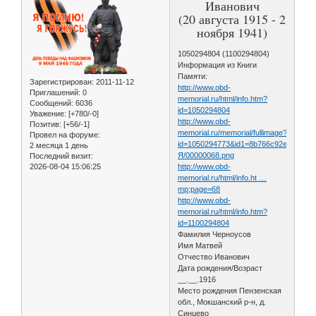
Иванович
(20 августа 1915 - 2
ноября 1941)
1050294804 (1100294804)
Информация из Книги
Памяти:
Зарегистрирован
: 2011-11-12
http://www.obd-
Приглашений:
0
memorial.ru/html/info.htm?
Сообщений:
6036
id=1050294804
Уважение:
[+780/-0]
http://www.obd-
Позитив:
[+56/-1]
memorial.ru/memorial/fullimage?
Провел на форуме:
id=1050294773&id1=8b766c92e1db19d
2 месяца 1 день
Я/00000068.png
Последний визит:
2026-08-04 15:06:25
http://www.obd-
memorial.ru/html/info.ht …
mp;page=68
http://www.obd-
memorial.ru/html/info.htm?
id=1100294804
Фамилия Черноусов
Имя Матвей
Отчество Иванович
Дата рождения/Возраст
__.__.1916
Место рождения Пензенская
обл., Мокшанский р-н, д.
Синцево