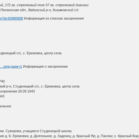
, 172 гв. стрелковый полк 57 гв. стрелковой дивизии
ензенская обл., Вадинский р-н, Кизимовский с/с
htm?id=83980898
Информация из списков захоронения
денецкий с/с, с. Еремовка, центр села
h … amp;page=1
Информация о захоронении
740
й р-н, Студенецкий с/с, с. Еремовка, центр села
ахоронения 20.09.1943
943
тельное
 им. Суворова, учащиеся Студенецкой школы
 д. Б. Еремовка; д. Долгенькое; д. Задонец; д. Красный Яр; д. Пасеки; с. Красный Бор;