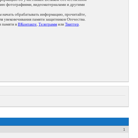
цию фотографиями, видеоматериалами и другими
ем начать обрабатывать информацию, прочитайте,
я увековечивания памяти защитников Отечества.
и памяти в
ВКонтакте
,
Телеграмм
или
Твиттер
.
1