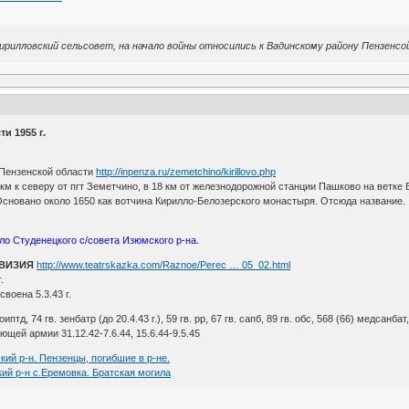
 Кирилловский сельсовет, на начало войны относились к Вадинскому району Пензенс
и 1955 г.
Пензенской области
http://inpenza.ru/zemetchino/kirillovo.php
 км к северу от пгт Земетчино, в 18 км от железнодорожной станции Пашково на ветке В
. Основано около 1650 как вотчина Кирилло-Белозерского монастыря. Отсюда название.
ло Студенецкого с/совета Изюмского р-на.
ИВИЗИЯ
http://www.teatrskazka.com/Raznoe/Perec … 05_02.html
.
воена 5.3.43 г.
 оиптд, 74 гв. зенбатр (до 20.4.43 г.), 59 гв. рр, 67 гв. сапб, 89 гв. обс, 568 (66) медсанбат
щей армии 31.12.42-7.6.44, 15.6.44-9.5.45
кий р-н. Пензенцы, погибшие в р-не.
ий р-н с.Еремовка. Братская могила