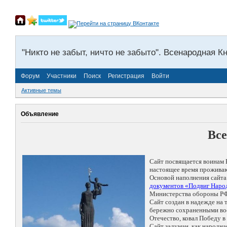
"Никто не забыт, ничто не забыто". Всенародная К
Форум
Участники
Поиск
Регистрация
Войти
Активные темы
Объявление
Все
Сайт посвящается воинам 
настоящее время проживаю
Основой наполнения сайта
документов «Подвиг Народ
Министерства обороны РФ
Сайт создан в надежде на
бережно сохраненными восп
Отечество, ковал Победу 
Сайт задуман, как народн