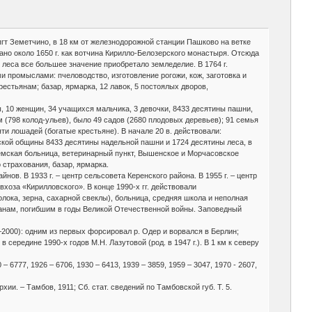
пгт Земетчино, в 18 км от железнодорожной станции Пашково на ветке
овано около 1650 г. как вотчина Кирилло-Белозерского монастыря. Отсюда
леса все большее значение приобретало земледелие. В 1764 г.
и промыслами: пчеловодство, изготовление рогожи, кож, заготовка и
стьянам; базар, ярмарка, 12 лавок, 5 постоялых дворов,
, 10 женщин, 34 учащихся мальчика, 3 девочки, 8433 десятины пашни,
 (798 колод-ульев), было 49 садов (2680 плодовых деревьев); 91 семья
яти лошадей (богатые крестьяне). В начале 20 в. действовали:
нской общины 8433 десятины надельной пашни и 1724 десятины леса, в
земская больница, ветеринарный пункт, Вышенское и Морчасовское
 страхования, базар, ярмарка.
ов. В 1933 г. – центр сельсовета Керенского района. В 1955 г. – центр
вхоза «Кирилловского». В конце 1990-х гг. действовали
лока, зерна, сахарной свеклы), больница, средняя школа и неполная
ьчанам, погибшим в годы Великой Отечественной войны. Заповедный
2000): одним из первых форсировал р. Одер и ворвался в Берлин;
середине 1990-х годов М.Н. Лазутовой (род. в 1947 г.). В 1 км к северу
– 6777, 1926 – 6706, 1930 – 6413, 1939 – 3859, 1959 – 3047, 1970 - 2607,
ии. – Тамбов, 1911; Сб. стат. сведений по Тамбовской губ. Т. 5.