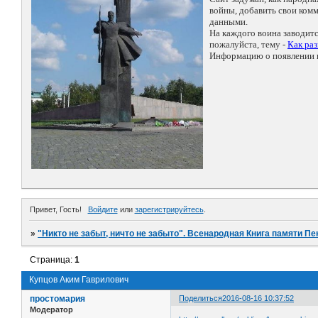
войны, добавить свои ко
данными.
На каждого воина заводит
пожалуйста, тему -
Как ра
Информацию о появлении н
Привет, Гость!
Войдите
или
зарегистрируйтесь
.
»
"Никто не забыт, ничто не забыто". Всенародная Книга памяти Пе
Страница:
1
Купцов Аким Гаврилович
простомария
Поделиться
2016-08-16 10:37:52
Модератор