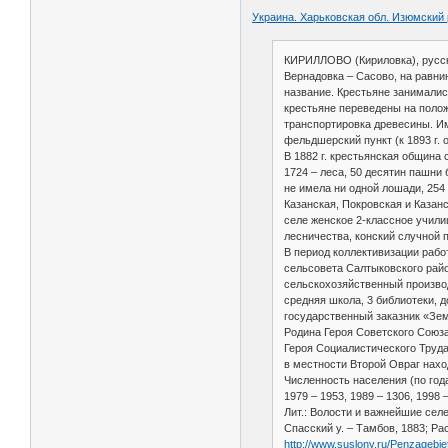
Украина. Харьковская обл. Изюмский 
КИРИЛЛОВО (Кириловка), русское
Вернадовка – Сасово, на равнин
название. Крестьяне занималис
крестьяне переведены на полож
транспортировка древесины. Им
фельдшерский пункт (к 1893 г. 
В 1882 г. крестьянская община
1724 – леса, 50 десятин пашни 
не имела ни одной лошади, 254 
Казанская, Покровская и Казан
селе женское 2-классное учили
лесничества, конский случной п
В период коллективизации работ
сельсовета Салтыковского район
сельскохозяйственный производ
средняя школа, 3 библиотеки, 
государственный заказник «Зе
Родина Героя Советского Союза
Героя Социалистического Труда 
в местности Второй Овраг нахо
Численность населения (по годам
1979 – 1953, 1989 – 1306, 1998 
Лит.: Волости и важнейшие селе
Спасский у. – Тамбов, 1883; Рас
http://www.suslony.ru/Penzagebi