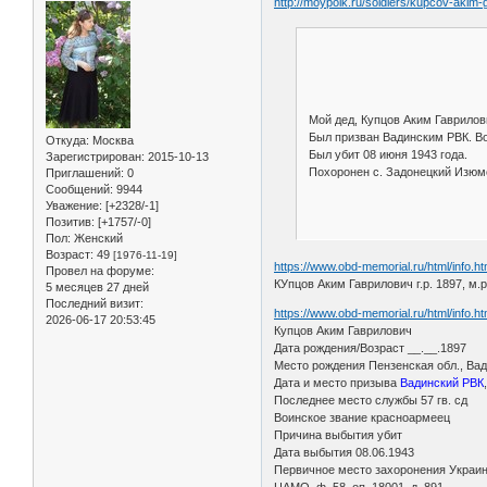
http://moypolk.ru/soldiers/kupcov-akim-g
Мой дед, Купцов Аким Гаврилови
Был призван Вадинским РВК. Во
Откуда:
Москва
Был убит 08 июня 1943 года.
Зарегистрирован
: 2015-10-13
Похоронен с. Задонецкий Изюм
Приглашений:
0
Сообщений:
9944
Уважение:
[+2328/-1]
Позитив:
[+1757/-0]
Пол:
Женский
Возраст:
49
[1976-11-19]
https://www.obd-memorial.ru/html/info.
Провел на форуме:
КУпцов Аким Гаврилович г.р. 1897, м.
5 месяцев 27 дней
Последний визит:
https://www.obd-memorial.ru/html/info.
2026-06-17 20:53:45
Купцов Аким Гаврилович
Дата рождения/Возраст __.__.1897
Место рождения Пензенская обл., Вад
Дата и место призыва
Вадинский РВК
Последнее место службы 57 гв. сд
Воинское звание красноармеец
Причина выбытия убит
Дата выбытия 08.06.1943
Первичное место захоронения Украинс
ЦАМО, ф. 58, оп. 18001, д. 891