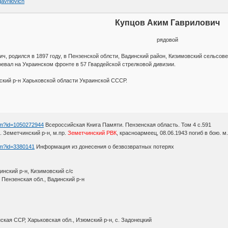
avrilovich
Купцов Аким Гаврилович
рядовой
ч, родился в 1897 году, в Пензенской облсти, Вадинский район, Кизимовский сельсовет
евал на Украинском фронте в 57 Гвардейской стрелковой дивизии.
ский р-н Харьковской области Украинской СССР.
htm?id=1050272944
Всероссийская Книга Памяти. Пензенская область. Том 4 с.591
р. Земетчинский р-н, м.пр.
Земетчинский РВК
, красноармеец, 08.06.1943 погиб в бою. м
htm?id=3380141
Информация из донесения о безвозвратных потерях
инский р-н, Кизимовский с/с
, Пензенская обл., Вадинский р-н
кая ССР, Харьковская обл., Изюмский р-н, с. Задонецкий