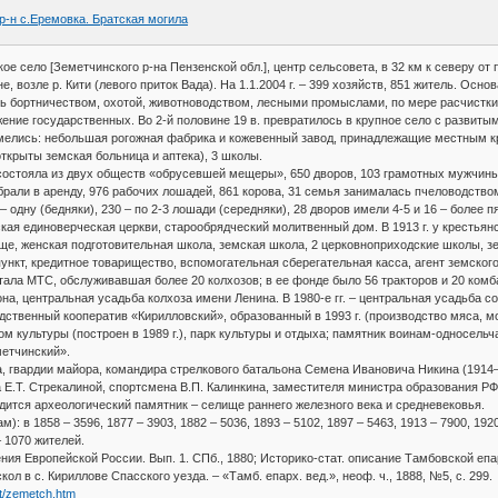
р-н с.Еремовка. Братская могила
 село [Земетчинского р-на Пензенской обл.], центр сельсовета, в 32 км к северу от 
е, возле р. Кити (левого приток Вада). На 1.1.2004 г. – 399 хозяйств, 851 житель. Осн
ь бортничеством, охотой, животноводством, лесными промыслами, по мере расчистки 
ение государственных. Во 2-й половине 19 в. превратилось в крупное село с развитым
елись: небольшая рогожная фабрика и кожевенный завод, принадлежащие местным кре
открыты земская больница и аптека), 3 школы.
 состояла из двух обществ «обрусевшей мещеры», 650 дворов, 103 грамотных мужчины
брали в аренду, 976 рабочих лошадей, 861 корова, 31 семья занималась пчеловодством
– одну (бедняки), 230 – по 2-3 лошади (середняки), 28 дворов имели 4-5 и 16 – более п
ская единоверческая церкви, старообрядческий молитвенный дом. В 1913 г. у крестья
ще, женская подготовительная школа, земская школа, 2 церковноприходские школы, 
ункт, кредитное товарищество, вспомогательная сберегательная касса, агент земского
ала МТС, обслуживавшая более 20 колхозов; в ее фонде было 56 тракторов и 20 комбайн
а, центральная усадьба колхоза имени Ленина. В 1980-е гг. – центральная усадьба со
ственный кооператив «Кирилловский», образованный в 1993 г. (производство мяса, мо
дом культуры (построен в 1989 г.), парк культуры и отдыха; памятник воинам-односел
метчинский».
, гвардии майора, командира стрелкового батальона Семена Ивановича Никина (1914–
Е.Т. Стрекалиной, спортсмена В.П. Калинкина, заместителя министра образования РФ в 
дится археологический памятник – селище раннего железного века и средневековья.
): в 1858 – 3596, 1877 – 3903, 1882 – 5036, 1893 – 5102, 1897 – 5463, 1913 – 7900, 1920 
– 1070 жителей.
ния Европейской России. Вып. 1. СПб., 1880; Историко-стат. описание Тамбовской епарх
кол в с. Кириллове Спасского уезда. – «Тамб. епарх. вед.», неоф. ч., 1888, №5, с. 299.
et/zemetch.htm