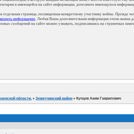
мментарии к имеющейся на сайте информации, дополнить имеющуюся информа
ся отдельная страница, посвященная конкретному участнику войны. Прежде ч
змещать информацию
. Любая Ваша дополнительная информация очень важна дл
овых сообщений на сайте можно узнавать, подписавшись на страничках книг
нзенской области.
»
Земетчинский район
»
Купцов Аким Гаврилович