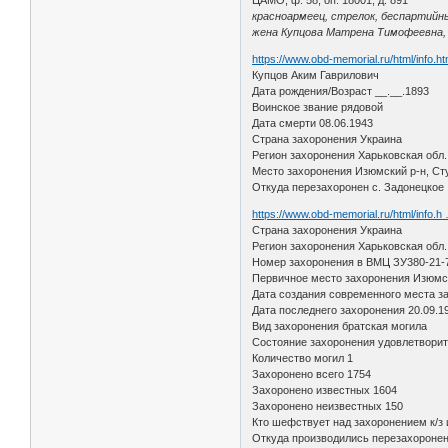
красноармеец, стрелок, беспартийный
жена Купцова Матрена Тимофеевна, П
https://www.obd-memorial.ru/html/info.
Купцов Аким Гаврилович
Дата рождения/Возраст __.__.1893
Воинское звание рядовой
Дата смерти 08.06.1943
Страна захоронения Украина
Регион захоронения Харьковская обл.
Место захоронения Изюмский р-н, Сту
Откуда перезахоронен с. Задонецкое
https://www.obd-memorial.ru/html/info.
Страна захоронения Украина
Регион захоронения Харьковская обл.
Номер захоронения в ВМЦ ЗУ380-21-
Первичное место захоронения Изюмски
Дата создания современного места з
Дата последнего захоронения 20.09.1
Вид захоронения братская могила
Состояние захоронения удовлетвори
Количество могил 1
Захоронено всего 1754
Захоронено известных 1604
Захоронено неизвестных 150
Кто шефствует над захоронением к/з
Откуда производились перезахоронения