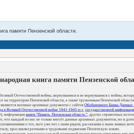
нига памяти Пензенской области.
народная книга памяти Пензенской обл
Великой Отечественной войны, вернувшимся и не вернувшимся с войны, котор
т на территории Пензенской области, а также труженикам Пензенской области
 являются военные архивные документы с сайтов
Обобщенного Банка Данных
а в Великой Отечественной войне 1941-1945 гг.»
,
государственной информаци
), информация
книги "Память. Пензенская область."
, других справочных источ
 то, что каждый из нас не только внесёт данные архивных документов, но и 
оминаниями о тех, кого уже нет с нами рядом, рассказами о ныне живых ветер
в тылу, прославлял ратными и трудовыми подвигами Пензенскую землю.
ая энциклопедия, в которую каждый желающий может внести известную ему и