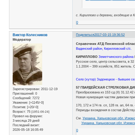
с. Кириллово и деревни, входящие в
0
Виктор Колесников
Поделиться
2017-03-15 19:36:52
Модератор
Справочник АТД Пензенской област
Вадинский район, Кирилловский с/с.
КИРИЛЛОВО
Земетчинского района
Русское село, центр сельсовета, в 32
1.1.2004 – 399 хозяйств, 851 житель
Село (хутор) Задонецкое - бывшее се
57 ГВАРДЕЙСКАЯ СТРЕЛКОВАЯ Д
Зарегистрирован
: 2011-12-19
Преобразована из 153 сд (II) 31.12.42 г
Приглашений:
0
Новая нумерация частям дивизии прис
Сообщений:
7272
Уважение:
[+1145/-0]
170, 172 и 174 гв. сп, 128 гв. ап, 64 гв.
Позитив:
[+20/-0]
Периоды вхождения в состав Действую
Возраст:
75
[1951-06-24]
Провел на форуме:
См.
Украина. Харьковская обл. Изюмс
3 месяца 29 дней
Украина. Харьковская обл. Изюмск
Последний визит:
2026-05-18 16:05:49
0