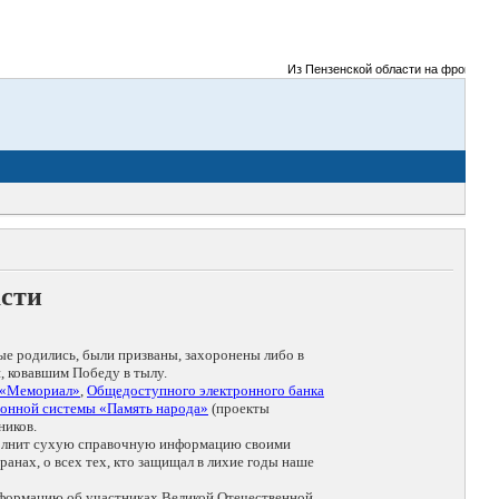
Из Пензенской области на фронты Велик
асти
ые родились, были призваны, захоронены либо в
, ковавшим Победу в тылу.
 «Мемориал»
,
Общедоступного электронного банка
онной системы «Память народа»
(проекты
ников.
дополнит сухую справочную информацию своими
анах, о всех тех, кто защищал в лихие годы наше
нформацию об участниках Великой Отечественной