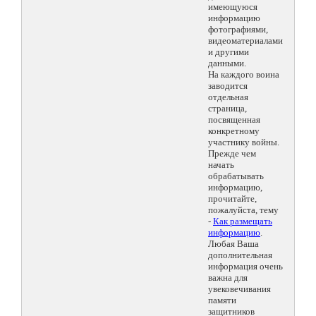
имеющуюся
информацию
фотографиями,
видеоматериалами
и другими
данными.
На каждого воина
заводится
отдельная
страница,
посвященная
конкретному
участнику войны.
Прежде чем
начать
обрабатывать
информацию,
прочитайте,
пожалуйста, тему
-
Как размещать
информацию
.
Любая Ваша
дополнительная
информация очень
важна для
увековечивания
памяти
защитников