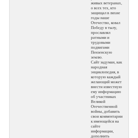
живых ветеранах,
о всех тех, кто
защищал в лихие
годы наше
Отечество, ковал
Победу в тылу,
прославлял
ратными и
трудовыми
подвигами
Пензенскую
землю.
Сайт задуман, как
народная
энциклопедия, в
которую каждый
желающий может
внести известную
ему информацию
об участниках
Великой
Отечественной
войны, добавить
свои комментарии
к имеющейся на
сайте
информации,
дополнить