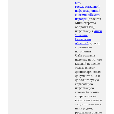
гг.»
,
государственной
информационной
системы «Память
народа»
(проекты
Министерства
обороны РФ),
информация
книги
"Память.
Пензенская
область."
, других
справочных
источников.
Сайт создан в
надежде на то, что
каждый из нас не
только внесёт
данные архивных
документов, но и
дополнит сухую
справочную
информацию
своими бережно
сохраненными
воспоминаниями о
тех, кого уже нет с
нами рядом,
рассказами о ныне