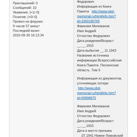
Федорович
Приглашений:
0
Информация из Книги
Сообщений:
10
Памяти
http://www.obd-
Уважение:
[+1/-0]
memorial.ru/html/info.htm?
Позитив:
[+0/-0]
id=1050180765
Провел на форуме:
9 часов 57 минут
Фамилия Милованов
Последний визит:
Имя Андрей
2016-09-30 16:13:34
Отчество Федорович
Дата рождения/Возраст
__.__.1915
Дата выбытия __.11.1943
Название источника
информации Всероссийская
Книга Памяти. Пензенская
область. Том 5
Информация из документов,
уточняющих потери
http://www.obd-
memorial.ru/html/info.htm?
id=59998875
Фамилия Милованов
Имя Андрей
Отчество Федорович
Дата рождения/Возраст
__.__.1915
Дата и место призыва
__.07.1941 Нижне-Ломовский