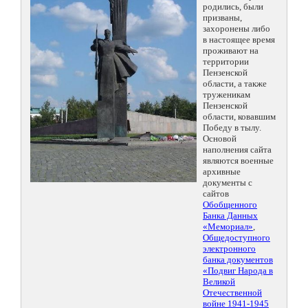
родились, были
призваны,
захоронены либо
в настоящее время
проживают на
территории
Пензенской
области, а также
труженикам
Пензенской
области, ковавшим
Победу в тылу.
Основой
наполнения сайта
являются военные
архивные
документы с
сайтов
Обобщенного
Банка Данных
«Мемориал»
,
Общедоступного
электронного
банка документов
«Подвиг Народа в
Великой
Отечественной
войне 1941-1945