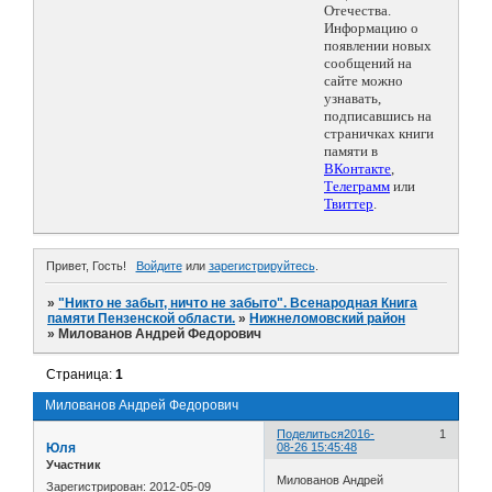
Отечества.
Информацию о
появлении новых
сообщений на
сайте можно
узнавать,
подписавшись на
страничках книги
памяти в
ВКонтакте
,
Телеграмм
или
Твиттер
.
Привет, Гость!
Войдите
или
зарегистрируйтесь
.
»
"Никто не забыт, ничто не забыто". Всенародная Книга
памяти Пензенской области.
»
Нижнеломовский район
»
Милованов Андрей Федорович
Страница:
1
Милованов Андрей Федорович
Поделиться
2016-
1
Юля
08-26 15:45:48
Участник
Милованов Андрей
Зарегистрирован
: 2012-05-09