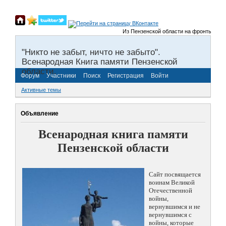
Из Пензенской области на фронты Велико
"Никто не забыт, ничто не забыто".
Всенародная Книга памяти Пензенской
области.
Форум
Участники
Поиск
Регистрация
Войти
Активные темы
Объявление
Всенародная книга памяти
Пензенской области
Сайт посвящается
воинам Великой
Отечественной
войны,
вернувшимся и не
вернувшимся с
войны, которые