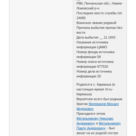
РВК, Пензенская обл., Нижне-
Ломовский р-н
Последнее место службы п/п
24085
Воинское звание рядовой
Причина выбытия пропал без
вести
Дата выбытия __.11.1943
Название источника
информации ЦАМО
Номер фонда источника
информации 58
Номер описи источника
информации 977520
Номер дела источника
информации 29
Родился в с. Каремша (в
настоящее время Усть-
Каремша)
Вероятнее всего был родным
братом
Милованов Михаил
Федорович
Приходился зятем
Метальникову Николаю
Андреевичу
и
Метальникову
Павлу Андреевичу
- был
женат на их родной сестре