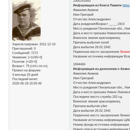
1000142993
Информация из Книги Памяти
https
Фамилия Акимов
Имя Григорий
Отчество Александрович
Дата рождения/Возраст __.__.1914
Место рождения Пензенская обл., Ниж
Дата и место призыва Нижнеломовск
Воинское звание красноармеец
Причина выбытия погиб
Зарегистрирован
: 2011-12-19
Дата выбытия 26.02.1942
Приглашений:
0
Первичное место захоронения
Ленинг
Сообщений:
7272
Название источника информации Всер
Уважение:
[+1145/-0]
Позитив:
[+20/-0]
1844484
Возраст:
75
[1951-06-24]
Информация из донесения о безво
Провел на форуме:
Фамилия Акимов
3 месяца 29 дней
Имя Григорий
Последний визит:
Отчество Александрович
2026-05-18 16:05:49
Место рождения Пензенская обл., Ни
Дата и место призыва Нижне-Ломовск
Последнее место службы 202 сд
Воинское звание красноармеец
Причина выбытия убит
Дата выбытия 26.02.1942
Первичное место захоронения Ленингр
Название источника информации ЦА
Номер фонда источника информации
Номер описи источника информации 