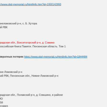
://www.obd-memorial.ru/html/info.htm?id=1000142993
неломовский р-н, с. Б. Хутора
ий РВК
радская обл., Бокситогорский р-н, д. Сомино
оссийская Книга Памяти. Пензенская область. Том 1
звратных потерях
https://www.obd-memorial.ru/html/info.htm?id=1844484
жне-Ломовский р-н
ий РВК, Пензенская обл., Нижне-Ломовский р-н
адская обл., Полавский р-н, д. Сомшино, в районе
МО
 58
818883