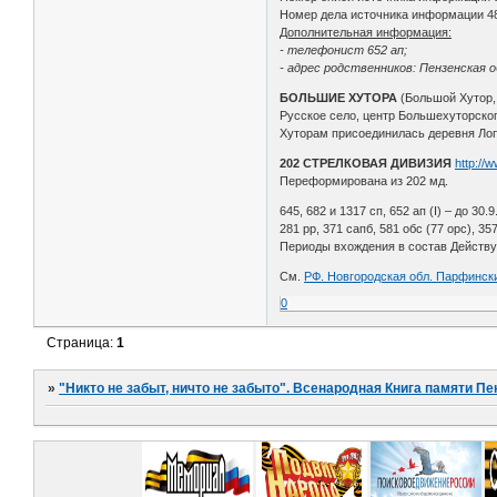
Номер дела источника информации 4
Дополнительная информация:
- телефонист 652 ап;
- адрес родственников: Пензенская о
БОЛЬШИЕ ХУТОРА
(Большой Хутор,
Русское село, центр Большехуторского
Хуторам присоединилась деревня Лопати
202 СТРЕЛКОВАЯ ДИВИЗИЯ
http://
Переформирована из 202 мд.
645, 682 и 1317 сп, 652 ап (I) – до 30.9.4
281 рр, 371 сапб, 581 обс (77 орс), 357
Периоды вхождения в состав Действующе
См.
РФ. Новгородская обл. Парфински
0
Страница:
1
»
"Никто не забыт, ничто не забыто". Всенародная Книга памяти Пе