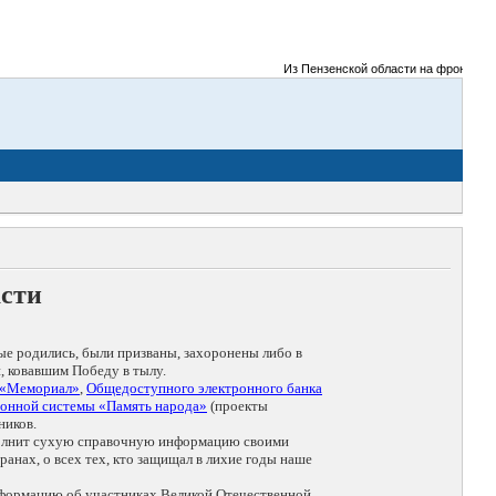
Из Пензенской области на фронты Вели
асти
ые родились, были призваны, захоронены либо в
, ковавшим Победу в тылу.
 «Мемориал»
,
Общедоступного электронного банка
онной системы «Память народа»
(проекты
ников.
дополнит сухую справочную информацию своими
анах, о всех тех, кто защищал в лихие годы наше
нформацию об участниках Великой Отечественной