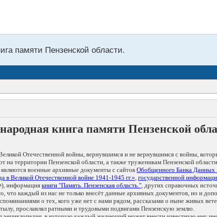
нига памяти Пензенской области.
народная книга памяти Пензенской обл
Великой Отечественной войны, вернувшимся и не вернувшимся с войны, котор
т на территории Пензенской области, а также труженикам Пензенской области
 являются военные архивные документы с сайтов
Обобщенного Банка Данных
а в Великой Отечественной войне 1941-1945 гг.»
,
государственной информаци
), информация
книги "Память. Пензенская область."
, других справочных источ
 то, что каждый из нас не только внесёт данные архивных документов, но и 
оминаниями о тех, кого уже нет с нами рядом, рассказами о ныне живых ветер
в тылу, прославлял ратными и трудовыми подвигами Пензенскую землю.
ая энциклопедия, в которую каждый желающий может внести известную ему и