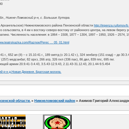
80
бл., Нижне-Ломовский р-н, с. Большие Хутора.
 Архангельское) Нижнеломовского района Пензенской области
http://inpenza.ru/lomov/
 сельсовета, в 4 км к востоку-северо-востоку от районного центра, на левом берегу р
но. Численность населения: в 1864 – 1508, 1877 – 1304, 1897 – 1950, 1926 – 2574, 1930
www.teatrskazka.com/Raznoe/Perec … 05_01.html
1 г., 652 ап (II) – с 15.10.41 г., 189 оиптд (с 20.1.42 г.), 324 зенбатр (151 озад) – до 30.3.43
 (257) медсанбат, 82 орхз, 266 атр, 326 пхп (336 пах), 86 двл, 839 ппс, 695 пкг.
й армии 20.9.41-3.4.43, 3.5.43-12.9.43, 2.11.43-31.12.43, 20.1.44-9.5.454
й р-н д.Новая Деревня. Братская могила.
нзенской области.
»
Нижнеломовский район
»
Акимов Григорий Александр