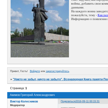
войны, добавить свои ко
данными.
На каждого воина заводит
пожалуйста, тему -
Как ра
Информацию о появлении н
Привет, Гость!
Войдите
или
зарегистрируйтесь
.
»
"Никто не забыт, ничто не забыто". Всенародная Книга памяти Пе
Страница:
1
Акимов Григорий Александрович
Виктор Колесников
Поделиться
2016-09-11 00:15:31
Модератор