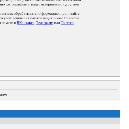
цию фотографиями, видеоматериалами и другими
ем начать обрабатывать информацию, прочитайте,
я увековечивания памяти защитников Отечества.
и памяти в
ВКонтакте
,
Телеграмм
или
Твиттер
.
ович
1