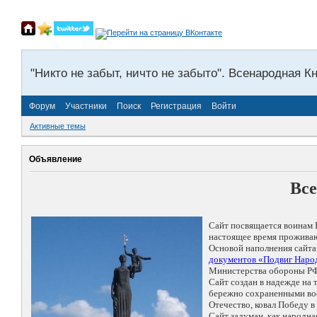
"Никто не забыт, ничто не забыто". Всенародная К
Форум
Участники
Поиск
Регистрация
Войти
Активные темы
Объявление
Все
Сайт посвящается воинам 
настоящее время проживаю
Основой наполнения сайта
документов «Подвиг Народ
Министерства обороны РФ
Сайт создан в надежде на
бережно сохраненными восп
Отечество, ковал Победу 
Сайт задуман, как народн