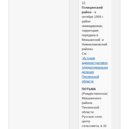
12.
Голицинский
район
- в
октябре 1959 г.
район
ликвидирован,
территория
передана в
Мокшанский и
Нижнеломовский
районы.
См. :
,История
административно-
террриториального
деления
Пензенской
области
ПОТЬМА
(Рождественское)
Мокшанского
района
Пензенской
области
Русское село,
центр
сельсовета, в 32