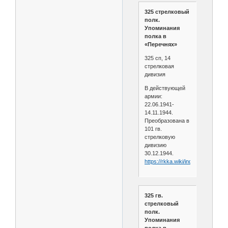
325 стрелковый
полк.
Упоминания
полка в
«Перечнях»
325 сп, 14
стрелковая
дивизия
В действующей
армии:
22.06.1941-
14.11.1944.
Преобразована в
101 гв.
стрелковую
дивизию
30.12.1944.
https://rkka.wiki/index.php/325
325 гв.
стрелковый
полк.
Упоминания
полка в