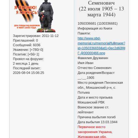
Семенович
(22 июля 1905 – 13
марта 1944)
1050336681 (1100336681)
Информация из Книги
Памяти:
Зарегистрирован
: 2011-11-12
http://www.obd-
Приглашений:
0
memorial.ru/memorial/fullimage?
Сообщений:
6036
id=1050336659&id1=0ec2d60f4f0b3ae
Уважение:
[+780/-0]
Г-Д/00000466.png
Позитив:
[+56/-1]
Фамилия Дружинин
Провел на форуме:
Имя Иван
2 месяца 1 день
Отчество Семенович
Последний визит:
2026-08-04 15:06:25
Дата рождения/Возраст
__.__.1905
Место рождения Пензенская
обл., Мокшанский р-н, с.
Потьма
Дата и место призыва
Мокшанский РВК
Воинское звание ст.
лейтенант
Причина выбытия погиб
Дата выбытия 13.03.1944
Первичное место
захоронения Украина,
Житомирская обл.