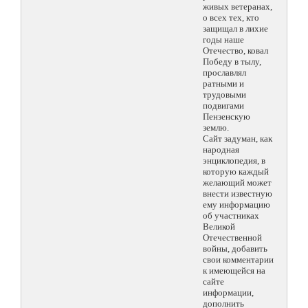
живых ветеранах,
о всех тех, кто
защищал в лихие
годы наше
Отечество, ковал
Победу в тылу,
прославлял
ратными и
трудовыми
подвигами
Пензенскую
землю.
Сайт задуман, как
народная
энциклопедия, в
которую каждый
желающий может
внести известную
ему информацию
об участниках
Великой
Отечественной
войны, добавить
свои комментарии
к имеющейся на
сайте
информации,
дополнить