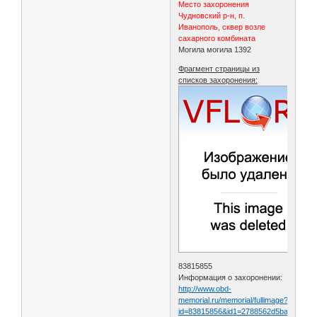
Место захоронения
Чудновский р-н, п.
Иванополь, сквер возле
сахарного комбината
Могила могила 1392
Фрагмент страницы из
списков захоронения:
83815855
Информация о захоронении:
http://www.obd-
memorial.ru/memorial/fullimage?
id=83815856&id1=2788562d5ba7983d7f