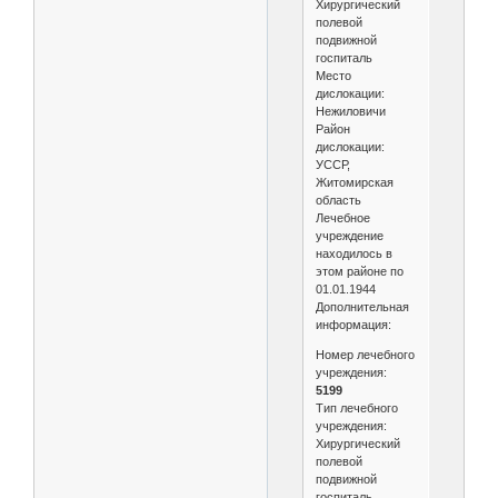
Хирургический
полевой
подвижной
госпиталь
Место
дислокации:
Нежиловичи
Район
дислокации:
УССР,
Житомирская
область
Лечебное
учреждение
находилось в
этом районе по
01.01.1944
Дополнительная
информация:
Номер лечебного
учреждения:
5199
Тип лечебного
учреждения:
Хирургический
полевой
подвижной
госпиталь