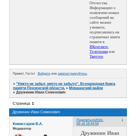
Отечества.
Информацию о
появлении новых
сообщений на
сайте можно
узнавать,
подписавшись на
страничках книги
памяти в
ВКонтакте
,
Телеграмм
или
Твиттер
.
Привет, Гость!
Войдите
или
зарегистрируйтесь
.
»
"Никто не забыт, ничто не забыто". Всенародная Книга
памяти Пензенской области.
»
Мокшанский район
»
Дружинин Иван Семенович
Страница:
1
Дружинин Иван Семенович
Поделиться
2016-
1
Комиссаров В.А.
09-16 18:44:59
Модератор
Дружинин Иван