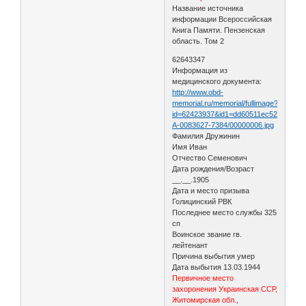
Название источника
информации Всероссийская
Книга Памяти. Пензенская
область. Том 2
62643347
Информация из
медицинского документа:
http://www.obd-
memorial.ru/memorial/fullimage?
id=62423937&id1=dd60511ec52ca5c715
А-0083627-7384/00000006.jpg
Фамилия Дружинин
Имя Иван
Отчество Семенович
Дата рождения/Возраст
__.__.1905
Дата и место призыва
Голицинский РВК
Последнее место службы 325
сп
Воинское звание гв.
лейтенант
Причина выбытия умер
Дата выбытия 13.03.1944
Первичное место
захоронения Украинская ССР,
Житомирская обл.,