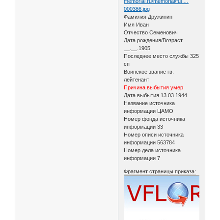
memorial.ru/memorial/ful …
000386.jpg
Фамилия Дружинин
Имя Иван
Отчество Семенович
Дата рождения/Возраст
__.__.1905
Последнее место службы 325
сп
Воинское звание гв.
лейтенант
Причина выбытия умер
Дата выбытия 13.03.1944
Название источника
информации ЦАМО
Номер фонда источника
информации 33
Номер описи источника
информации 563784
Номер дела источника
информации 7
Фрагмент страницы приказа: