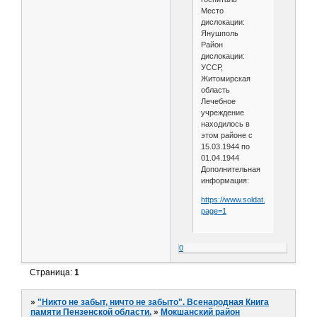
Место
дислокации:
Янушполь
Район
дислокации:
УССР,
Житомирская
область
Лечебное
учреждение
находилось в
этом районе с
15.03.1944 по
01.04.1944
Дополнительная
информация:
https://www.soldat.ru/hospital.htm
page=1
0
Страница:
1
»
"Никто не забыт, ничто не забыто". Всенародная Книга
памяти Пензенской области.
»
Мокшанский район