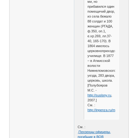
ми, но
прибавился один
помещичий двор,
из села бежало
88 солдат и 100
женщин (РГАДА,
ф.350, оп.1,
е.хр.269, лл.37-
40, 165-170). В
1864 имелось
церковноприходское
училище. В 1877
– в Атмисской
волости
Нижнеломовского
уезда, 283 двора,
церковь, школа.
[Полубояров
М.С. -
http://suslony.ru
,
2007.]
См. :
http://inpenza.ru/mokshan/potma
См. :
,Пензенцы-офицеры,
погибшие в ВОВ