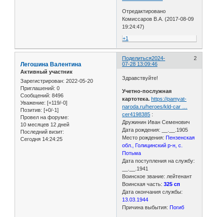
Отредактировано
Комиссаров В.А. (2017-08-09
19:24:47)
+1
Поделиться
2024-
2
Легошина Валентина
07-28 13:09:46
Активный участник
Здравствуйте!
Зарегистрирован
: 2022-05-20
Приглашений:
0
Учетно-послужная
Сообщений:
8496
картотека.
https://pamyat-
Уважение:
[+119/-0]
naroda.ru/heroes/kld-car …
Позитив:
[+0/-1]
cer4198385
:
Провел на форуме:
Дружинин Иван Семенович
10 месяцев 12 дней
Дата рождения: __.__.1905
Последний визит:
Место рождения:
Пензенская
Сегодня 14:24:25
обл., Голицинский р-н, с.
Потьма
Дата поступления на службу:
__.__.1941
Воинское звание: лейтенант
Воинская часть:
325 сп
Дата окончания службы:
13.03.1944
Причина выбытия:
Погиб