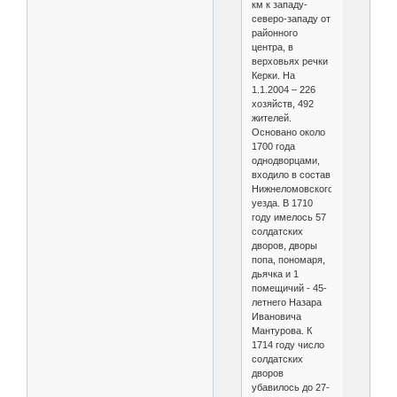
км к западу-
северо-западу от
районного
центра, в
верховьях речки
Керки. На
1.1.2004 – 226
хозяйств, 492
жителей.
Основано около
1700 года
однодворцами,
входило в состав
Нижнеломовского
уезда. В 1710
году имелось 57
солдатских
дворов, дворы
попа, пономаря,
дьячка и 1
помещичий - 45-
летнего Назара
Ивановича
Мантурова. К
1714 году число
солдатских
дворов
убавилось до 27-