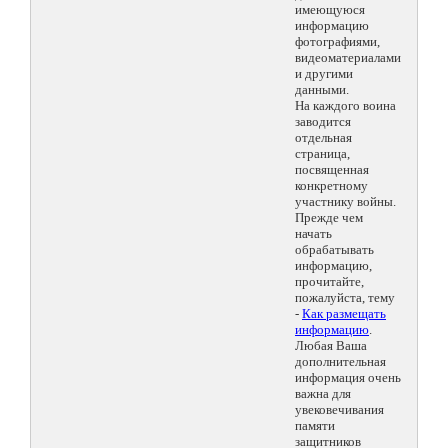
имеющуюся
информацию
фотографиями,
видеоматериалами
и другими
данными.
На каждого воина
заводится
отдельная
страница,
посвященная
конкретному
участнику войны.
Прежде чем
начать
обрабатывать
информацию,
прочитайте,
пожалуйста, тему
-
Как размещать
информацию
.
Любая Ваша
дополнительная
информация очень
важна для
увековечивания
памяти
защитников