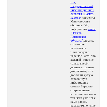
гг.»
,
государственной
информационной
системы «Память
народа»
(проекты
Министерства
обороны РФ),
информация
книги
"Память.
Пензенская
область."
, других
справочных
источников.
Сайт создан в
надежде на то, что
каждый из нас не
только внесёт
данные архивных
документов, но и
дополнит сухую
справочную
информацию
своими бережно
сохраненными
воспоминаниями о
тех, кого уже нет с
нами рядом,
рассказами о ныне