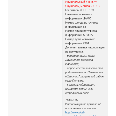
Янушпольский р-н, п.г.т.
Янушполь, могила ? 1, 1-й
Госпиталь ХППГ 5199
Название источника
информации ЦАМО
Номер фонда источника
информации 58
Номер описи источника
информации А-83627
Номер дела источника
информации 7384
Дополнительная информация
из документа:
- родственники: жена -
Дружинина Надежда
Ивановна;
- адрес места жительства
родственников: Пензенская
область, Голицинский район,
село Потьма;
- Гвардии лейтенант.
Командир роты, 325
стрелковый полк.
74365175
Информация из приказа об
исключении из списков:
http://www.obd-