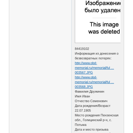
84419102
Информация из донесения о
безвозвратных потерях:
http://www.obd-
memorial.ru/memorial/ful …
003567.JPG
http://www.obd-
memorial.ru/memorial/ful …
003568.JPG
Фамилия Дружинин
Имя Иван
Отчество Семенович
Дата рождения/Возраст
22.07.1905
Место рождения Пензенская
обл., Голицинский р-н, с.
Потьма
Дата и место призыва