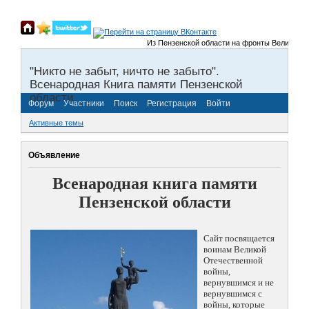
Из Пензенской области на фронты Великой Отечес
"Никто не забыт, ничто не забыто".
Всенародная Книга памяти Пензенской
области.
Форум
Участники
Поиск
Регистрация
Войти
Активные темы
Объявление
Всенародная книга памяти
Пензенской области
Сайт посвящается
воинам Великой
Отечественной
войны,
вернувшимся и не
вернувшимся с
войны, которые