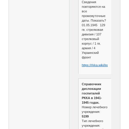
Сведения
повторяются на
все
промежуточные
даты. Показать?
01.05.1945 129
гв. стрелковая
дивизия / 107
стрелковый
корпус / 1 гв.
армия / 4
Украинский
фронт
https://rkka.wiki/index.php/129_
Справочник
дислокации
госпиталей
РККА в 1941-
1945 годах.
Номер лечебного
учреждения:
5199
Тип лечебного
учреждения: