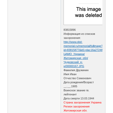
83815896
Информация из списков
захоронения:
http://www.obd-
memorial.ru/memorial/fullimage?
id=83815877&id1=dac16a2724888d1092
ЦАМО_Украина/
Житомирская_обл/
Чудновский_р-
н/00000167.JPG
Фамилия Дружинин
Имя Иван
Отчество Семенович
Дата рождения/Возраст
__.__.1905
Воинское звание гв.
лейтенант
Дата смерти 13.03.1944
Страна захоронения Украина
Регион захоронения
Житомирская обл.