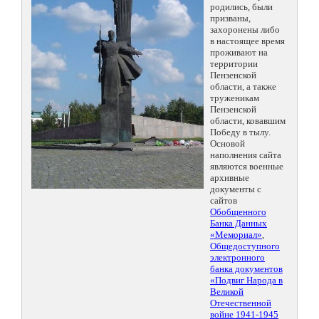
родились, были
призваны,
захоронены либо
в настоящее время
проживают на
территории
Пензенской
области, а также
труженикам
Пензенской
области, ковавшим
Победу в тылу.
Основой
наполнения сайта
являются военные
архивные
документы с
сайтов
Обобщенного
Банка Данных
«Мемориал»
,
Общедоступного
электронного
банка документов
«Подвиг Народа в
Великой
Отечественной
войне 1941-1945