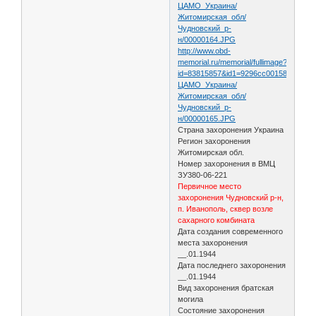
ЦАМО_Украина/
Житомирская_обл/
Чудновский_р-
н/00000164.JPG
http://www.obd-
memorial.ru/memorial/fullimage?
id=83815857&id1=9296cc00158b054c0a
ЦАМО_Украина/
Житомирская_обл/
Чудновский_р-
н/00000165.JPG
Страна захоронения Украина
Регион захоронения
Житомирская обл.
Номер захоронения в ВМЦ
ЗУ380-06-221
Первичное место
захоронения Чудновский р-н,
п. Иванополь, сквер возле
сахарного комбината
Дата создания современного
места захоронения
__.01.1944
Дата последнего захоронения
__.01.1944
Вид захоронения братская
могила
Состояние захоронения