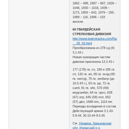
1862 – 489, 1897 – 867, 1926 –
1046, 1930 – 1016, 1939 –
1173, 1959 – 642, 1979 – 265,
1989 – 116, 1996 – 103
жителя.
60 ГВАРДЕЙСКАЯ
СТРЕЛКОВАЯ ДИВИЗИЯ
http://www.teatrskazka.com/Raznoe/Pe
… 05_02.html
Преобразована из 278 сд (II)
3.1.43 г.
Новая нумерация частям
дивизии присвоена 13.2.43 г.
177 (178) гв. сп, 180 и 185 гв.
сп, 132 гв. ап, 65 гв. осад (65
гв. оиптд), 75 гв. зенбатр (до
10.5.43 г.), 63 гв. рр, 72 гв.
сапб, 91 гв. обс, 570 (69)
медсанбат, 64 гв. орхз, 628
(67) атр, 645 (58) пхп, 652
(57) двл, 1688 ппс, 1114 пкг.
Периоды вхождения в состав
Действующей армии 3.1.43-
5.9.44, 30.10.44-9.5.45
См.
Украина. Харьковская
обл. Изюмский р-н.