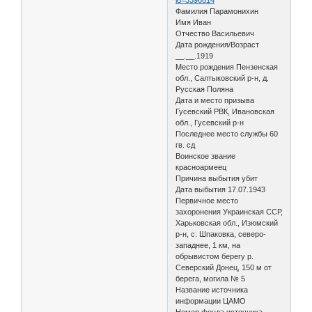
Фамилия Парамонихин
Имя Иван
Отчество Васильевич
Дата рождения/Возраст
__.__.1919
Место рождения Пензенская
обл., Салтыковский р-н, д.
Русская Поляна
Дата и место призыва
Гусевский РВК, Ивановская
обл., Гусевский р-н
Последнее место службы 60
гв. сд
Воинское звание
красноармеец
Причина выбытия убит
Дата выбытия 17.07.1943
Первичное место
захоронения Украинская ССР,
Харьковская обл., Изюмский
р-н, с. Шпаковка, северо-
западнее, 1 км, на
обрывистом берегу р.
Северский Донец, 150 м от
берега, могила № 5
Название источника
информации ЦАМО
Номер фонда источника