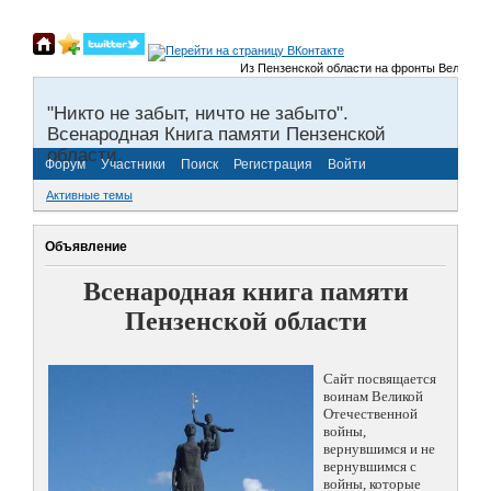
Из Пензенской области на фронты Великой Оте
"Никто не забыт, ничто не забыто".
Всенародная Книга памяти Пензенской
области.
Форум
Участники
Поиск
Регистрация
Войти
Активные темы
Объявление
Всенародная книга памяти
Пензенской области
Сайт посвящается
воинам Великой
Отечественной
войны,
вернувшимся и не
вернувшимся с
войны, которые