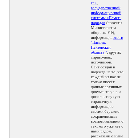
гг.»
,
государственной
информационной
системы «Память
народа»
(проекты
Министерства
обороны РФ),
информация
книги
"Память.
Пензенская
область."
, других
справочных
источников.
Сайт создан в
надежде на то, что
каждый из нас не
только внесёт
данные архивных
документов, но и
дополнит сухую
справочную
информацию
своими бережно
сохраненными
воспоминаниями о
тех, кого уже нет с
нами рядом,
рассказами о ныне