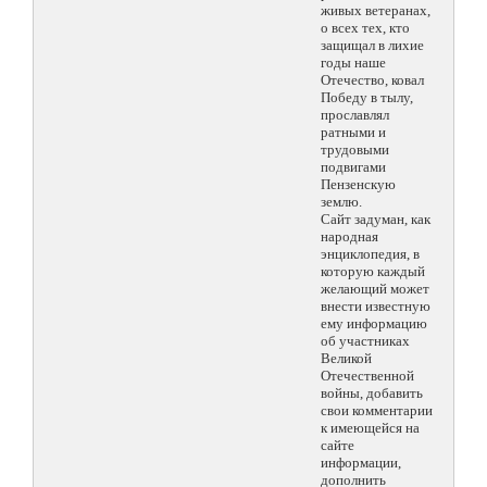
живых ветеранах,
о всех тех, кто
защищал в лихие
годы наше
Отечество, ковал
Победу в тылу,
прославлял
ратными и
трудовыми
подвигами
Пензенскую
землю.
Сайт задуман, как
народная
энциклопедия, в
которую каждый
желающий может
внести известную
ему информацию
об участниках
Великой
Отечественной
войны, добавить
свои комментарии
к имеющейся на
сайте
информации,
дополнить