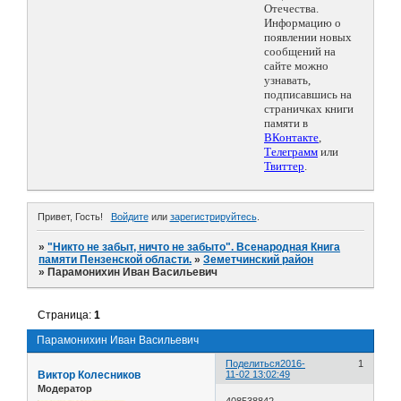
Отечества.
Информацию о
появлении новых
сообщений на
сайте можно
узнавать,
подписавшись на
страничках книги
памяти в
ВКонтакте
,
Телеграмм
или
Твиттер
.
Привет, Гость!
Войдите
или
зарегистрируйтесь
.
»
"Никто не забыт, ничто не забыто". Всенародная Книга
памяти Пензенской области.
»
Земетчинский район
»
Парамонихин Иван Васильевич
Страница:
1
Парамонихин Иван Васильевич
Поделиться
2016-
1
Виктор Колесников
11-02 13:02:49
Модератор
408538842