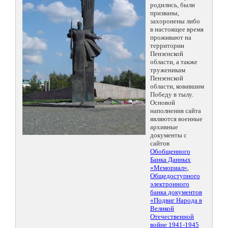
родились, были
призваны,
захоронены либо
в настоящее время
проживают на
территории
Пензенской
области, а также
труженикам
Пензенской
области, ковавшим
Победу в тылу.
Основой
наполнения сайта
являются военные
архивные
документы с
сайтов
Обобщенного
Банка Данных
«Мемориал»
,
Общедоступного
электронного
банка документов
«Подвиг Народа в
Великой
Отечественной
войне 1941-1945