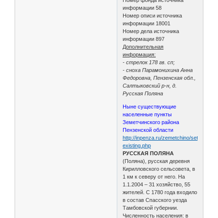
информации 58
Номер описи источника
информации 18001
Номер дела источника
информации 897
Дополнительная
информация:
- стрелок 178 гв. сп;
- сноха Парамонихина Анна
Федоровна, Пензенская обл.,
Салтыковский р-н, д.
Русская Поляна
Ныне существующие
населенные пункты
Земетчинского района
Пензенской области
http://inpenza.ru/zemetchino/settlements
existing.php
РУССКАЯ ПОЛЯНА
(Поляна), русская деревня
Кирилловского сельсовета, в
1 км к северу от него. На
1.1.2004 – 31 хозяйство, 55
жителей. С 1780 года входило
в состав Спасского уезда
Тамбовской губернии.
Численность населения: в