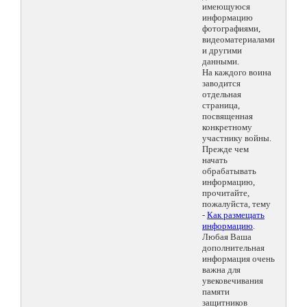
имеющуюся
информацию
фотографиями,
видеоматериалами
и другими
данными.
На каждого воина
заводится
отдельная
страница,
посвященная
конкретному
участнику войны.
Прежде чем
начать
обрабатывать
информацию,
прочитайте,
пожалуйста, тему
-
Как размещать
информацию
.
Любая Ваша
дополнительная
информация очень
важна для
увековечивания
памяти
защитников