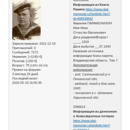
Информация из Книги
Памяти
https://www.obd-
memorial.ru/html/info.htm?
id=408538842
Фамилия ПАРАМОНИХИН
Имя Иван
Отчество Васильевич
Дата рождения/Возраст
__.__.1919
Зарегистрирован
: 2011-12-19
Дата выбытия __.07.1943
Приглашений:
0
Название источника
Сообщений:
7272
информации Книга памяти.
Уважение:
[+1145/-0]
Владимирская область. Том 7
Позитив:
[+20/-0]
Дополнительная
Возраст:
75
[1951-06-24]
Провел на форуме:
информация:
3 месяца 29 дней
- род. Салтыковский р-н
Последний визит:
Пензенской обл;
2026-05-18 16:05:49
- рядовой, погиб в бою июль
1943;
- похоронен в с. Шпаковка
Харьковской обл.
3396614
Информация из донесения
о безвозвратных потерях
https://www.obd-
memorial.ru/html/info.htm?
id=3396614