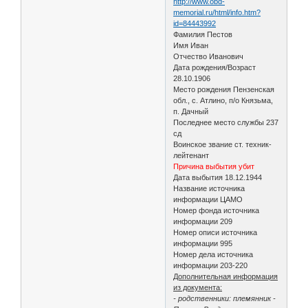
http://www.obd-
memorial.ru/html/info.htm?
id=84443992
Фамилия Пестов
Имя Иван
Отчество Иванович
Дата рождения/Возраст
28.10.1906
Место рождения Пензенская
обл., с. Атлино, п/о Князьма,
п. Дачный
Последнее место службы 237
сд
Воинское звание ст. техник-
лейтенант
Причина выбытия убит
Дата выбытия 18.12.1944
Название источника
информации ЦАМО
Номер фонда источника
информации 209
Номер описи источника
информации 995
Номер дела источника
информации 203-220
Дополнительная информация
из документа:
- родственники: племянник -