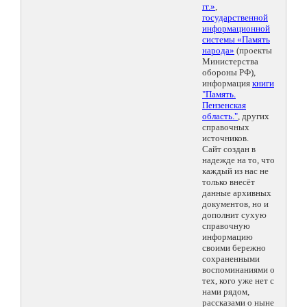
гг.»
,
государственной
информационной
системы «Память
народа»
(проекты
Министерства
обороны РФ),
информация
книги
"Память.
Пензенская
область."
, других
справочных
источников.
Сайт создан в
надежде на то, что
каждый из нас не
только внесёт
данные архивных
документов, но и
дополнит сухую
справочную
информацию
своими бережно
сохраненными
воспоминаниями о
тех, кого уже нет с
нами рядом,
рассказами о ныне