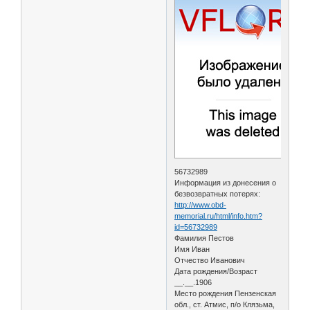
56732989
Информация из донесения о
безвозвратных потерях:
http://www.obd-
memorial.ru/html/info.htm?
id=56732989
Фамилия Пестов
Имя Иван
Отчество Иванович
Дата рождения/Возраст
__.__.1906
Место рождения Пензенская
обл., ст. Атмис, п/о Клязьма,