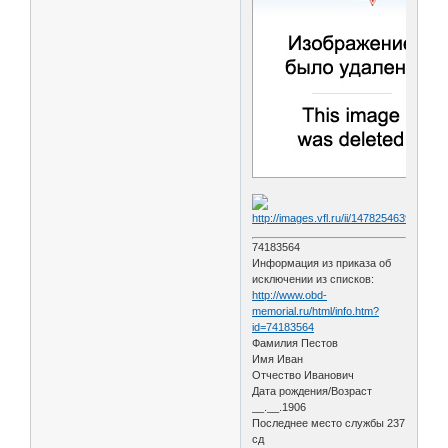
74183564
Информация из приказа об
исключении из списков:
http://www.obd-
memorial.ru/html/info.htm?
id=74183564
Фамилия Пестов
Имя Иван
Отчество Иванович
Дата рождения/Возраст
__.__.1906
Последнее место службы 237
сд