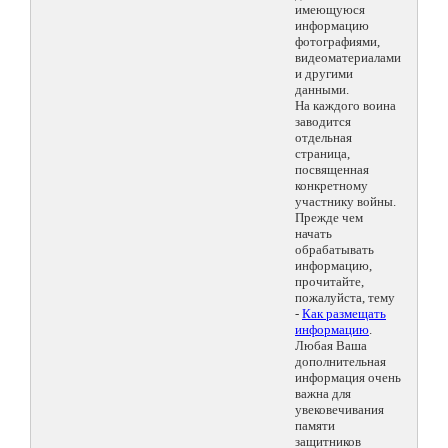
имеющуюся
информацию
фотографиями,
видеоматериалами
и другими
данными.
На каждого воина
заводится
отдельная
страница,
посвященная
конкретному
участнику войны.
Прежде чем
начать
обрабатывать
информацию,
прочитайте,
пожалуйста, тему
-
Как размещать
информацию
.
Любая Ваша
дополнительная
информация очень
важна для
увековечивания
памяти
защитников