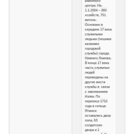
районного
центра. На
1.1.2004 – 360
хозяйств, 751
житель.
Основано в
середине 17 века
служилыми
людьми (пешими
казаками
городовой
службы) города
Нижнего Ломова.
В конце 17 века
часть служилых
людей
переведены на
другие места
службы в связи
с завоеванием
Азова. По
переписи 1710
года в сельце
Ятмисе
оставались двор
попа, 63
солдатских
двора и 1