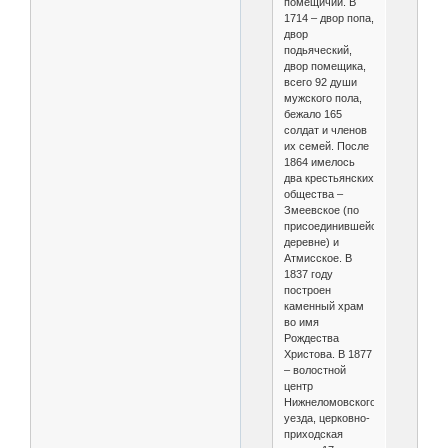
помещичий. В
1714 – двор попа,
двор
подьяческий,
двор помещика,
всего 92 души
мужского пола,
бежало 165
солдат и членов
их семей. После
1864 имелось
два крестьянских
общества –
Змеевское (по
присоединившейся
деревне) и
Атмисское. В
1837 году
построен
каменный храм
во имя
Рождества
Христова. В 1877
– волостной
центр
Нижнеломовского
уезда, церковно-
приходская