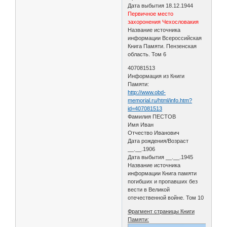
Дата выбытия 18.12.1944
Первичное место
захоронения Чехословакия
Название источника
информации Всероссийская
Книга Памяти. Пензенская
область. Том 6
407081513
Информация из Книги
Памяти:
http://www.obd-
memorial.ru/html/info.htm?
id=407081513
Фамилия ПЕСТОВ
Имя Иван
Отчество Иванович
Дата рождения/Возраст
__.__.1906
Дата выбытия __.__.1945
Название источника
информации Книга памяти
погибших и пропавших без
вести в Великой
отечественной войне. Том 10
Фрагмент страницы Книги
Памяти: