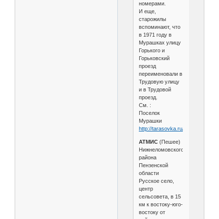
номерами.
И еще,
старожилы
вспоминают, что
в 1971 году в
Мурашках улицу
Горького и
Горьковский
проезд
переименовали в
Трудовую улицу
и в Трудовой
проезд.
См. :
Поселок
Мурашки
http://tarasovka.ru/index.php/rus
АТМИС
(Пешее)
Нижнеломовского
района
Пензенской
области
Русское село,
центр
сельсовета, в 15
км к востоку-юго-
востоку от