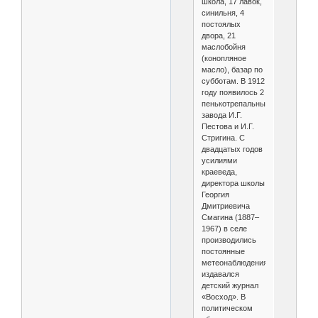
школа, 17 лавок,
синильня, 4
постоялых
двора, 21
маслобойня
(конопляное
масло), базар по
субботам. В 1912
году появилось 2
пенькотрепальных
завода И.Г.
Пестова и И.Г.
Стригина. С
двадцатых годов
усилиями
краеведа,
директора школы
Георгия
Дмитриевича
Смагина (1887–
1967) в селе
производились
постоянные
метеонаблюдения,
издавался
детский журнал
«Восход». В
политическом