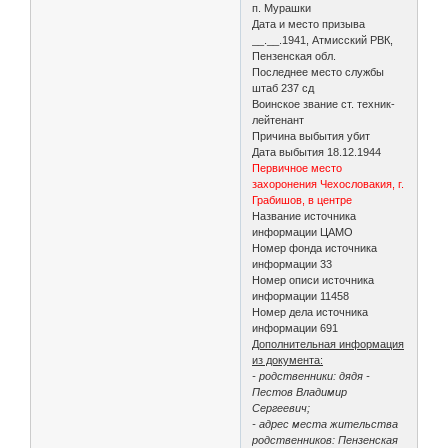
п. Мурашки
Дата и место призыва
__.__.1941, Атмисский РВК,
Пензенская обл.
Последнее место службы
штаб 237 сд
Воинское звание ст. техник-
лейтенант
Причина выбытия убит
Дата выбытия 18.12.1944
Первичное место
захоронения Чехословакия, г.
Грабишов, в центре
Название источника
информации ЦАМО
Номер фонда источника
информации 33
Номер описи источника
информации 11458
Номер дела источника
информации 691
Дополнительная информация
из документа:
- родственники: дядя -
Пестов Владимир
Сергеевич;
- адрес места жительства
родственников: Пензенская