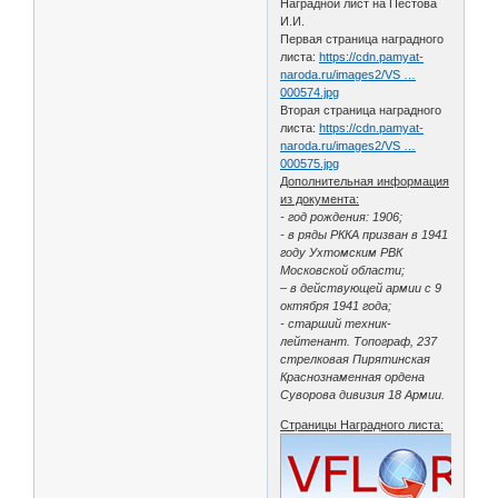
Наградной лист на Пестова
И.И.
Первая страница наградного
листа:
https://cdn.pamyat-
naroda.ru/images2/VS …
000574.jpg
Вторая страница наградного
листа:
https://cdn.pamyat-
naroda.ru/images2/VS …
000575.jpg
Дополнительная информация
из документа:
- год рождения: 1906;
- в ряды РККА призван в 1941
году Ухтомским РВК
Московской области;
– в действующей армии с 9
октября 1941 года;
- старший техник-
лейтенант. Топограф, 237
стрелковая Пирятинская
Краснознаменная ордена
Суворова дивизия 18 Армии.
Страницы Наградного листа: