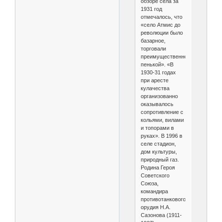
обзоре села за
1931 год
отмечалось, что
«село Атмис до
революции было
базарное,
торговали
преимущественно
пенькой». «В
1930-31 годах
при аресте
кулачества
организованно
оказывалось
сопротивление с
кольями, вилами
и топорами в
руках». В 1996 в
селе стадион,
дом культуры,
природный газ.
Родина Героя
Советского
Союза,
командира
противотанкового
орудия Н.А.
Сазонова (1911-