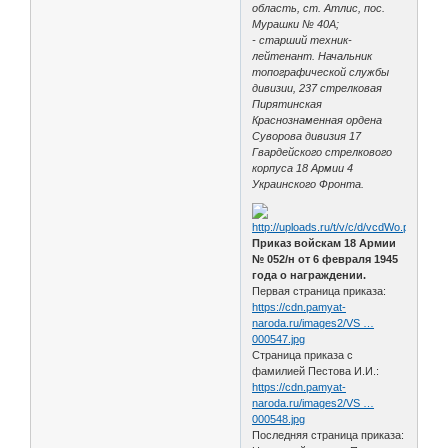
область, ст. Атлис, пос.
Мурашки № 40А;
- старший техник-
лейтенант. Начальник
топографической службы
дивизии, 237 стрелковая
Пирятинская
Краснознаменная ордена
Суворова дивизия 17
Гвардейского стрелкового
корпуса 18 Армии 4
Украинского Фронта.
Приказ войскам 18 Армии
№ 052/н от 6 февраля 1945
года о награждении.
Первая страница приказа:
https://cdn.pamyat-
naroda.ru/images2/VS …
000547.jpg
Страница приказа с
фамилией Пестова И.И.:
https://cdn.pamyat-
naroda.ru/images2/VS …
000548.jpg
Последняя страница приказа: