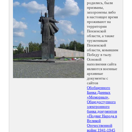
родились, были
призваны,
захоронены либо
в настоящее время
проживают на
территории
Пензенской
области, а также
труженикам
Пензенской
области, ковавшим
Победу в тылу.
Основой
наполнения сайта
являются военные
архивные
документы с
сайтов
Обобщенного
Банка Данных
«Мемориал»
,
Общедоступного
электронного
банка документов
«Подвиг Народа в
Великой
Отечественной
войне 1941-1945