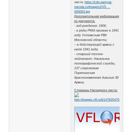
листа:
https://cdn.pamyat-
naroda.ru/images2/VS …
000063.jpg
Дополнительная информация
из документа:
- год рождения: 1906;
- в ряды РККА призван в 1941
году Ухтомским РВК
Московской области;
– в действующей армии с
июля 1941 года;
- старший техник-
лейтенант. Начальник
топографической службы,
237 стрелковая
Пирятинская
Краснознаменная дивизия 38
Армии.
Страницы Наградного листа: