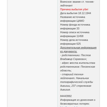
Воинское звание ст. техник-
лейтенант
Причина выбытия убит
Дата выбытия 18.12.1944
Название источника
информации ЦАМО
Номер фонда источника
информации 33
Номер описи источника
информации 11458
Номер дела источника
информации 625
Дополнительная информация
из документа:
- родственники: Пестов
Владимир Сергеевич;
- адрес места жительства
родственников: Пензенская
область;
- старший техник-
лейтенант. Начальник
топографической службы
дивизии, 237 стрелковая
дивизия.
84443992
Информация из донесения о
безвозвратных потерях: