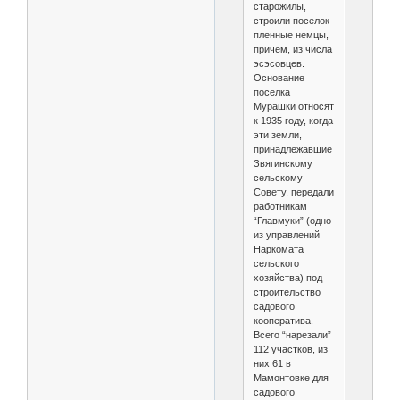
старожилы,
строили поселок
пленные немцы,
причем, из числа
эсэсовцев.
Основание
поселка
Мурашки относят
к 1935 году, когда
эти земли,
принадлежавшие
Звягинскому
сельскому
Совету, передали
работникам
“Главмуки” (одно
из управлений
Наркомата
сельского
хозяйства) под
строительство
садового
кооператива.
Всего “нарезали”
112 участков, из
них 61 в
Мамонтовке для
садового