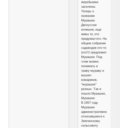
жеребьевки
заселены.
Теперь о
названии
Мурашки.
Дискуссии
излишни, еще
живы те, кто
придумал его. На
общем собрании
садоводов кто-то
(кто?) предложил
Мурашки. Под
этим можно
понимать и
траву-мураву и
мушек-
комариков,
“мурашек”
разных. Так и
пошло Мурашки,
Мурашки.
В 1957 году
Мурашки
административно
относившиеся к
Звягинскому
сельсовету