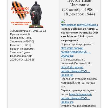
Иванович
(28 октября 1906 –
18 декабря 1944)
Приказ войскам 38 Армии 1
Зарегистрирован
: 2011-11-12
Украинского Фронта № 062/
Приглашений:
0
н от 24 июня 1944 года о
Сообщений:
6036
награждении.
Уважение:
[+780/-0]
Первая страница приказа:
Позитив:
[+56/-1]
https://cdn.pamyat-
Провел на форуме:
naroda.ru/images2/VS …
2 месяца 1 день
000009.jpg
Последний визит:
2026-08-04 15:06:25
Страница приказа с
фамилией Пестова И.И.:
https://cdn.pamyat-
naroda.ru/images2/VS …
000011.jpg
Последняя страница приказа:
Наградной лист на Пестова
И.И.
Первая страница наградного
листа:
https://cdn.pamyat-
naroda.ru/images2/VS …
000062.jpg
Вторая страница наградного