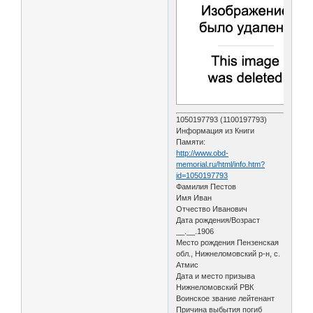
1050197793 (1100197793)
Информация из Книги
Памяти:
http://www.obd-
memorial.ru/html/info.htm?
id=1050197793
Фамилия Пестов
Имя Иван
Отчество Иванович
Дата рождения/Возраст
__.__.1906
Место рождения Пензенская
обл., Нижнеломовский р-н, с.
Атмис
Дата и место призыва
Нижнеломовский РВК
Воинское звание лейтенант
Причина выбытия погиб