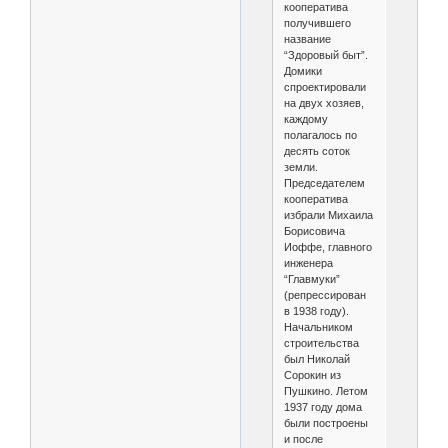
кооператива
получившего
название
“Здоровый быт”.
Домики
спроектировали
на двух хозяев,
каждому
полагалось по
десять соток
земли.
Председателем
кооператива
избрали Михаила
Борисовича
Иоффе, главного
инженера
“Главмуки”
(репрессирован
в 1938 году).
Начальником
строительства
был Николай
Сорокин из
Пушкино. Летом
1937 году дома
были построены
и после