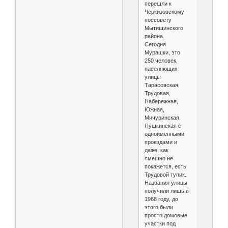
перешли к
Черкизовскому
поссовету
Мытищинского
района.
Сегодня
Мурашки, это
250 человек,
населяющих
улицы
Тарасовская,
Трудовая,
Набережная,
Южная,
Мичуринская,
Пушкинская с
одноименными
проездами и
даже, как
смешно не
покажется, есть
Трудовой тупик.
Названия улицы
получили лишь в
1968 году, до
этого были
просто домовые
участки под