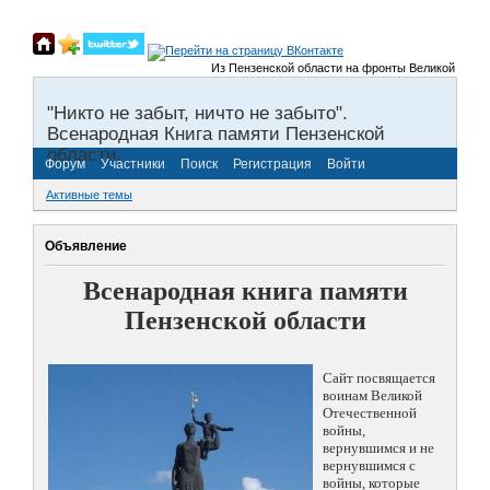
Из Пензенской области на фронты Великой Отечествен
"Никто не забыт, ничто не забыто".
Всенародная Книга памяти Пензенской
области.
Форум
Участники
Поиск
Регистрация
Войти
Активные темы
Объявление
Всенародная книга памяти
Пензенской области
Сайт посвящается
воинам Великой
Отечественной
войны,
вернувшимся и не
вернувшимся с
войны, которые