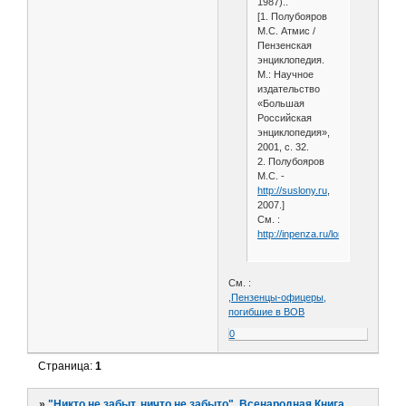
1987)..
[1. Полубояров
М.С. Атмис /
Пензенская
энциклопедия.
М.: Научное
издательство
«Большая
Российская
энциклопедия»,
2001, с. 32.
2. Полубояров
М.С. -
http://suslony.ru
,
2007.]
См. :
http://inpenza.ru/lomov/atmis.php
См. :
,Пензенцы-офицеры,
погибшие в ВОВ
0
Страница:
1
»
"Никто не забыт, ничто не забыто". Всенародная Книга