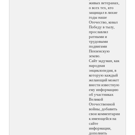
живых ветеранах,
о всех тех, кто
защищал в лихие
годы наше
Отечество, ковал
Победу в тылу,
прославлял
ратными и
трудовыми
подвигами
Пензенскую
землю.
Сайт задуман, как
народная
энциклопедия, в
которую каждый
желающий может
внести известную
ему информацию
об участниках
Великой
Отечественной
войны, добавить
свои комментарии
к имеющейся на
сайте
информации,
дополнить