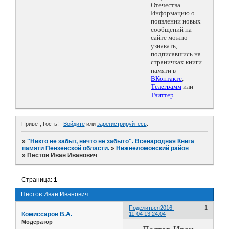
Отечества.
Информацию о
появлении новых
сообщений на
сайте можно
узнавать,
подписавшись на
страничках книги
памяти в
ВКонтакте
,
Телеграмм
или
Твиттер
.
Привет, Гость!
Войдите
или
зарегистрируйтесь
.
»
"Никто не забыт, ничто не забыто". Всенародная Книга
памяти Пензенской области.
»
Нижнеломовский район
»
Пестов Иван Иванович
Страница:
1
Пестов Иван Иванович
Поделиться
2016-
1
Комиссаров В.А.
11-04 13:24:04
Модератор
Пестов Иван