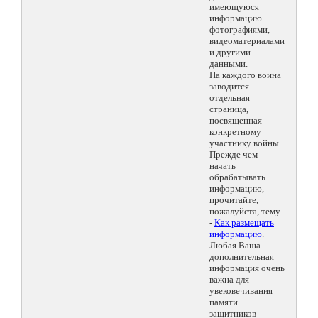
имеющуюся
информацию
фотографиями,
видеоматериалами
и другими
данными.
На каждого воина
заводится
отдельная
страница,
посвященная
конкретному
участнику войны.
Прежде чем
начать
обрабатывать
информацию,
прочитайте,
пожалуйста, тему
-
Как размещать
информацию
.
Любая Ваша
дополнительная
информация очень
важна для
увековечивания
памяти
защитников