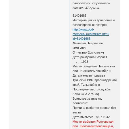
Гвардейской стрелковой
дивизии 37 Армии.
51401663
Информация из донесения о
безвозвратных потерях:
http://www.obd-
memorial.ru/html/info.htm?
id=51401663
Фамилия Пчеринцев
Имя Иван
Отчество Ермилович
Дата рождения/Возраст
__.__.1923
Место рождения Пензенская
обл., Нижнеломовский р-н
Дата и место призыва
Тульский РВК, Краснодарский
край, Тульский р-н
Последнее место службы
ЗакФ 37 А 2 гв. сд
Воинское звание ст.
лейтенант
Причина выбытия пропал без
вести
Дата выбытия 18.07.1942
Место выбытия Ростовская
обл., Белокалитвенский р-н,