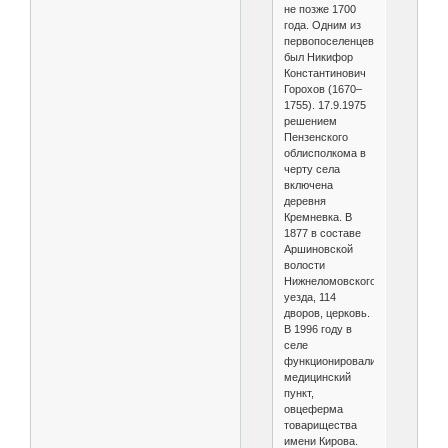
не позже 1700
года. Одним из
первопоселенцев
был Никифор
Константинович
Горохов (1670–
1755). 17.9.1975
решением
Пензенского
облисполкома в
черту села
включена
деревня
Кремневка. В
1877 в составе
Аршиновской
волости
Нижнеломовского
уезда, 114
дворов, церковь.
В 1996 году в
селе
функционировали
медицинский
пункт,
овцеферма
товарищества
имени Кирова.