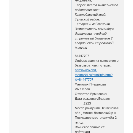
Андреевна;
- адрес места жительства
родственников:
Краснодарский край,
Тульский район;
- старший лейтенант.
Заместитель командира
батальона, учебный
стрелковый батальон 2
Гвардейской стрелковой
дивизии.
84447707
Информация из донесения о
безвозвратных потерях:
http://www.obd-
memorial.ru/html/info.htm?
id=84447707
Фамилия Пчеринцев
Имя Иван
Отчество Ермилович
Дата рождения/Возраст
__.__.1923
Место рождения Пензенская
обл., Нижне-Ломовский р-н
Последнее место службы 2
гв. сд
Воинское звание ст.
лейтенант