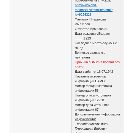
исключении из списков:
http://www.obd-
memorial.ru/html/info.htm?
id=9226328
Фамилия Пчеринцев
Имя Иван
Отчество Ермилович
Дата рождения/Возраст
__.__.1923
Последнее место службы 2
гв. сд
Воинское звание ст.
лейтенант
Причина выбытия пропал без
вести
Дата выбытия 18.07.1942
Название источника
информации ЦАМО
Номер фонда источника
информации 56
Номер описи источника
информации 12220
Номер дела источника
информации 67
Дополнительная информация
из документа:
- родственники: мать -
Пчеринцева Евдокия