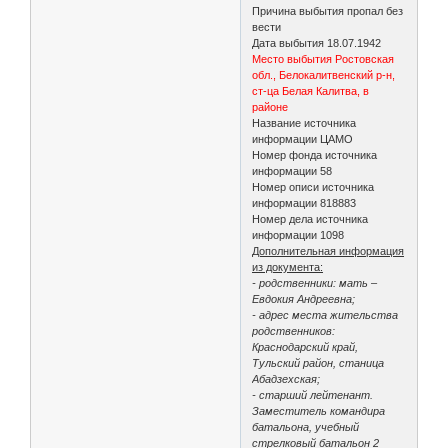
Причина выбытия пропал без
вести
Дата выбытия 18.07.1942
Место выбытия Ростовская
обл., Белокалитвенский р-н,
ст-ца Белая Калитва, в
районе
Название источника
информации ЦАМО
Номер фонда источника
информации 58
Номер описи источника
информации 818883
Номер дела источника
информации 1098
Дополнительная информация
из документа:
- родственники: мать –
Евдокия Андреевна;
- адрес места жительства
родственников:
Краснодарский край,
Тульский район, станица
Абадзехская;
- старший лейтенант.
Заместитель командира
батальона, учебный
стрелковый батальон 2