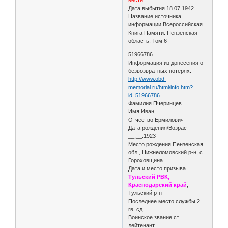
Дата выбытия 18.07.1942
Название источника
информации Всероссийская
Книга Памяти. Пензенская
область. Том 6
51966786
Информация из донесения о
безвозвратных потерях:
http://www.obd-
memorial.ru/html/info.htm?
id=51966786
Фамилия Пчеринцев
Имя Иван
Отчество Ермилович
Дата рождения/Возраст
__.__.1923
Место рождения Пензенская
обл., Нижнеломовский р-н, с.
Гороховщина
Дата и место призыва
Тульский РВК,
Краснодарский край
,
Тульский р-н
Последнее место службы 2
гв. сд
Воинское звание ст.
лейтенант