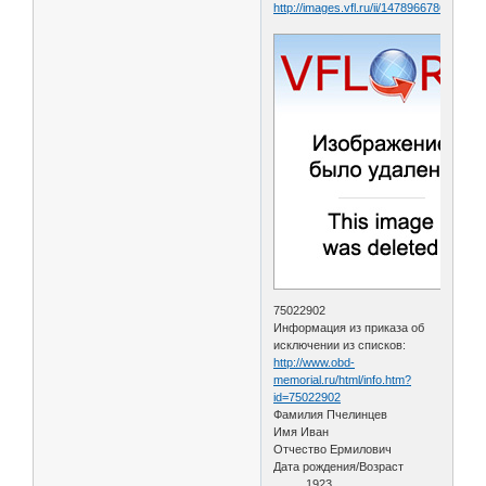
75022902
Информация из приказа об
исключении из списков:
http://www.obd-
memorial.ru/html/info.htm?
id=75022902
Фамилия Пчелинцев
Имя Иван
Отчество Ермилович
Дата рождения/Возраст
__.__.1923