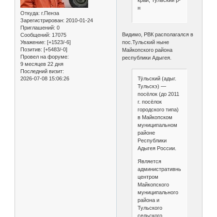
край, Тульский р-
н
Откуда:
г.Пенза
Зарегистрирован
: 2010-01-24
Приглашений:
0
Видимо, РВК располагался в
Сообщений:
17075
пос.Тульский ныне
Уважение:
[+1523/-6]
Позитив:
[+5483/-0]
Майкопского района
Провел на форуме:
республики Адыгея.
9 месяцев 22 дня
Последний визит:
2026-07-08 15:06:26
Ту́льский (адыг.
Тульскэ) —
посёлок (до 2011
г. посёлок
городского типа)
в Майкопском
муниципальном
районе
Республики
Адыгея России.
Является
административным
центром
Майкопского
муниципального
района и
Тульского
сельского