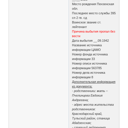
Место рождения Пензенская
обл.
Последнее место службы 395
сп 2 гв. сд
Воинское звание ст.
лейтенант
Причина выбытия пропал без
вести
Дата выбытия __.09.1942
Название источника
информации ЦАМО
Номер фонда источника
информации 33
Номер описи источника
информации 563785
Номер дела источника
информации 8
Дополнительная информация
из документа:
- родственники: мать –
Пчелинцева Евдокия
Андреевна;
- адрес места жительства
родственников:
Краснодарский край,
Тульский район, станица
Абадзехская;
- старший лейтенант.