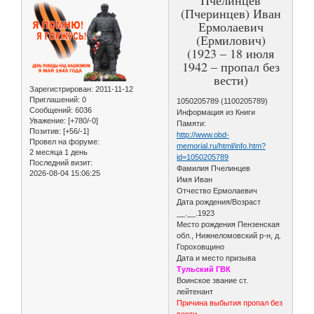
(Пчеринцев) Иван
Ермолаевич
(Ермилович)
(1923 – 18 июля
1942 – пропал без
вести)
Зарегистрирован
: 2011-11-12
Приглашений:
0
1050205789 (1100205789)
Сообщений:
6036
Информация из Книги
Уважение:
[+780/-0]
Памяти:
Позитив:
[+56/-1]
http://www.obd-
Провел на форуме:
memorial.ru/html/info.htm?
2 месяца 1 день
id=1050205789
Последний визит:
Фамилия Пчелинцев
2026-08-04 15:06:25
Имя Иван
Отчество Ермолаевич
Дата рождения/Возраст
__.__.1923
Место рождения Пензенская
обл., Нижнеломовский р-н, д.
Гороховщино
Дата и место призыва
Тульский ГВК
Воинское звание ст.
лейтенант
Причина выбытия пропал без
вести