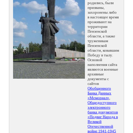
родились, были
призваны,
захоронены либо
в настоящее время
проживают на
территории
Пензенской
области, а также
труженикам
Пензенской
области, ковавшим
Победу в тылу.
Основой
наполнения сайта
являются военные
архивные
документы с
сайтов
Обобщенного
Банка Данных
«Мемориал»
,
Общедоступного
электронного
банка документов
«Подвиг Народа в
Великой
Отечественной
войне 1941-1945