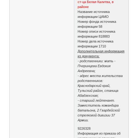
ст-ца Белая Калитва, в
районе
Название источника
информации ЦАМО
Номер фонда источника
информации 58
Номер описи источника
информации 818883
Номер дела источника
информации 1710
Дополнительная информация
из документа:
- родственники: мать -
Пчеринцева Евдокия
Андреевна;
- адрес места жительства
родственников:
Краснодарский край,
Тульский район, станица
Абадзехская;
- старший лейтенант.
Заместитель командира
батальона, 2 Гвардейской
стрелковой дивизии 37
Армии.
9226328
Информация из приказа об