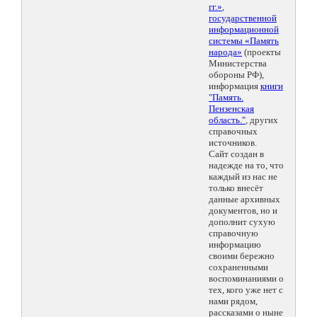
гг.»
,
государственной
информационной
системы «Память
народа»
(проекты
Министерства
обороны РФ),
информация
книги
"Память.
Пензенская
область."
, других
справочных
источников.
Сайт создан в
надежде на то, что
каждый из нас не
только внесёт
данные архивных
документов, но и
дополнит сухую
справочную
информацию
своими бережно
сохраненными
воспоминаниями о
тех, кого уже нет с
нами рядом,
рассказами о ныне