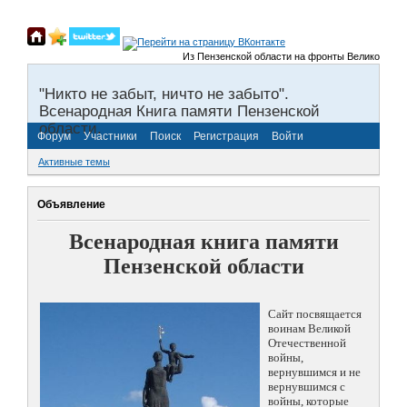
Из Пензенской области на фронты Великой Отечест
"Никто не забыт, ничто не забыто".
Всенародная Книга памяти Пензенской
области.
Форум
Участники
Поиск
Регистрация
Войти
Активные темы
Объявление
Всенародная книга памяти
Пензенской области
Сайт посвящается
воинам Великой
Отечественной
войны,
вернувшимся и не
вернувшимся с
войны, которые