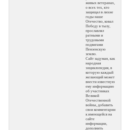
живых ветеранах,
о всех тех, кто
защищал в лихие
годы наше
Отечество, ковал
Победу в тылу,
прославлял
ратными и
трудовыми
подвигами
Пензенскую
землю.
Сайт задуман, как
народная
энциклопедия, в
которую каждый
желающий может
внести известную
ему информацию
об участниках
Великой
Отечественной
войны, добавить
свои комментарии
к имеющейся на
сайте
информации,
дополнить