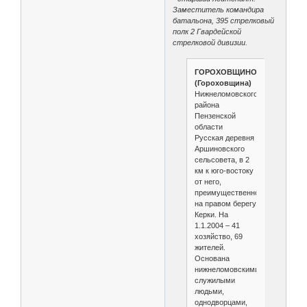
Заместитель командира
батальона, 395 стрелковый
полк 2 Гвардейской
стрелковой дивизии.
ГОРОХОВЩИНО
(Гороховщина)
Нижнеломовского
района
Пензенской
области
Русская деревня
Аршиновского
сельсовета, в 2
км к юго-востоку
от него,
преимущественно
на правом берегу
Керки. На
1.1.2004 – 41
хозяйство, 69
жителей.
Основана
нижнеломовскими
служилыми
людьми,
однодворцами,