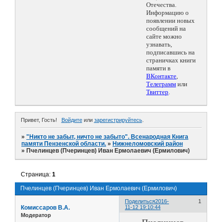
Отечества.
Информацию о
появлении новых
сообщений на
сайте можно
узнавать,
подписавшись на
страничках книги
памяти в
ВКонтакте
,
Телеграмм
или
Твиттер
.
Привет, Гость!
Войдите
или
зарегистрируйтесь
.
»
"Никто не забыт, ничто не забыто". Всенародная Книга
памяти Пензенской области.
»
Нижнеломовский район
»
Пчелинцев (Пчеринцев) Иван Ермолаевич (Ермилович)
Страница:
1
Пчелинцев (Пчеринцев) Иван Ермолаевич (Ермилович)
Поделиться
2016-
1
Комиссаров В.А.
11-12 19:10:44
Модератор
Пчелинцев