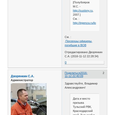
[Полубояров
М.С. -
http://suslony.ru
,
2007.]
См. :
http://inpenza.ru/lomov/gorohovs
См. :
,Пензенцы-офицеры,
погибшие в ВОВ
Отредактировано Дворянкин
С.А. (2016-11-12 22:28:34)
0
Поделиться
2016-
2
Дворянкин С.А.
11-12 22:40:09
Администратор
Здравствуйте, Владимир
Александрович!
Дата и место
призыва
Тульский РВК,
Краснодарский