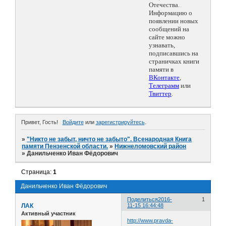
Отечества.
Информацию о
появлении новых
сообщений на
сайте можно
узнавать,
подписавшись на
страничках книги
памяти в
ВКонтакте
,
Телеграмм
или
Твиттер
.
Привет, Гость!
Войдите
или
зарегистрируйтесь
.
»
"Никто не забыт, ничто не забыто". Всенародная Книга
памяти Пензенской области.
»
Нижнеломовский район
»
Данильченко Иван Фёдорович
Страница:
1
Данильченко Иван Фёдорович
Поделиться
2016-
1
ЛАК
11-15 16:44:48
Активный участник
http://www.pravda-