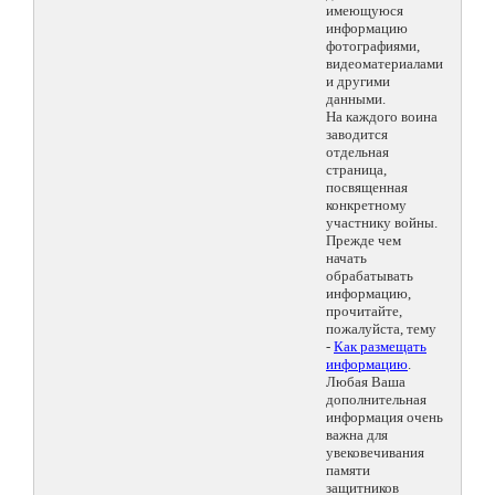
имеющуюся
информацию
фотографиями,
видеоматериалами
и другими
данными.
На каждого воина
заводится
отдельная
страница,
посвященная
конкретному
участнику войны.
Прежде чем
начать
обрабатывать
информацию,
прочитайте,
пожалуйста, тему
-
Как размещать
информацию
.
Любая Ваша
дополнительная
информация очень
важна для
увековечивания
памяти
защитников