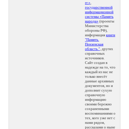
гг.»
,
государственной
информационной
системы «Память
народа»
(проекты
Министерства
обороны РФ),
информация
книги
"Память.
Пензенская
область."
, других
справочных
источников.
Сайт создан в
надежде на то, что
каждый из нас не
только внесёт
данные архивных
документов, но и
дополнит сухую
справочную
информацию
своими бережно
сохраненными
воспоминаниями о
тех, кого уже нет с
нами рядом,
рассказами о ныне