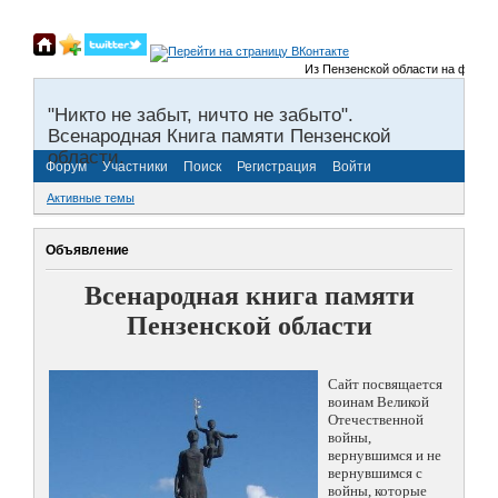
Из Пензенской области на фронты 
"Никто не забыт, ничто не забыто".
Всенародная Книга памяти Пензенской
области.
Форум
Участники
Поиск
Регистрация
Войти
Активные темы
Объявление
Всенародная книга памяти
Пензенской области
Сайт посвящается
воинам Великой
Отечественной
войны,
вернувшимся и не
вернувшимся с
войны, которые