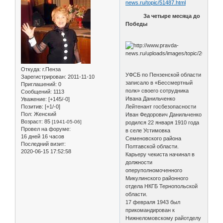
news.ru/topic/51487.html
За четыре месяца до
Победы
Откуда:
г.Пенза
УФСБ по Пензенской области
Зарегистрирован
: 2011-11-10
записало в «Бессмертный
Приглашений:
0
полк» своего сотрудника
Сообщений:
1113
Ивана Данильченко
Уважение:
[+145/-0]
Позитив:
[+1/-0]
Лейтенант госбезопасности
Пол:
Женский
Иван Федорович Данильченко
Возраст:
85
[1941-05-06]
родился 22 января 1910 года
Провел на форуме:
в селе Устимовка
16 дней 16 часов
Семеновского района
Последний визит:
Полтавской области.
2020-06-15 17:52:58
Карьеру чекиста начинал в
должности
оперуполномоченного
Микулинского районного
отдела НКГБ Тернопольской
области.
17 февраля 1943 был
прикомандирован к
Нижнеломовскому райотделу