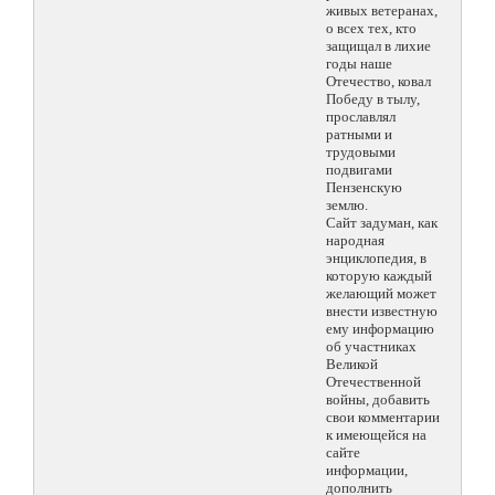
живых ветеранах,
о всех тех, кто
защищал в лихие
годы наше
Отечество, ковал
Победу в тылу,
прославлял
ратными и
трудовыми
подвигами
Пензенскую
землю.
Сайт задуман, как
народная
энциклопедия, в
которую каждый
желающий может
внести известную
ему информацию
об участниках
Великой
Отечественной
войны, добавить
свои комментарии
к имеющейся на
сайте
информации,
дополнить