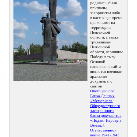
родились, были
призваны,
захоронены либо
в настоящее время
проживают на
территории
Пензенской
области, а также
труженикам
Пензенской
области, ковавшим
Победу в тылу.
Основой
наполнения сайта
являются военные
архивные
документы с
сайтов
Обобщенного
Банка Данных
«Мемориал»
,
Общедоступного
электронного
банка документов
«Подвиг Народа в
Великой
Отечественной
войне 1941-1945