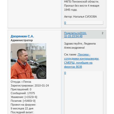
НКГБ Пензенской области.
Пропал без вести 4 января
1945 года.
Автор: Наталья СИЗОВА
0
Поделиться
2016-
2
Дворянкин С.А.
11-15 23:54:48
Администратор
Здравствуйте, Людмила
Александровна!
См.также
,Пензяки -
сотрудники контрразведки,
СМЕРШ, погибшие на
фронтах ВОВ
0
Откуда:
г.Пенза
Зарегистрирован
: 2010-01-24
Приглашений:
0
Сообщений:
17075
Уважение:
[+1523/-6]
Позитив:
[+5483/-0]
Провел на форуме:
9 месяцев 22 дня
Последний визит: