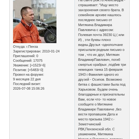
спрашивает: "Ищу место
захоронения своего брата. В
семейном архиве нашлось
последнее письмо от
Митякина Владимира
Павловича с адресом:
Полевая почта 39230 Ц ( или
И) , эти буквы плохо
видны.Друзья -однополчане
Откуда:
г.Пенза
присылали родным письмо о
Зарегистрирован
: 2010-01-24
том , что их друг, Митякин
Приглашений:
0
ВладимирПавлович, погиб
Сообщений:
17075
смертью храбрых ,подбив три
Уважение:
[+1523/-6]
немецких танка 15 февраля
Позитив:
[+5483/-0]
Провел на форуме:
1943 г.Фамилия одного из
9 месяцев 22 дня
друзей - Осипов. Возможно
Последний визит:
битва с фашистами была под
2026-07-08 15:06:26
Харьковом. Будем очень
благодарныи и признательны
Вам, если что- то новое
сообщите о Митякине
Владимире Павловиче ,без
вести пропавшем.Дата и
место призыва 1942 г.-
Земетчинский
РВК,Пензенской обл. С
уважением, Митякина
Наталья Павловна, ветеран