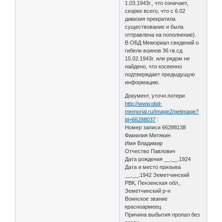
1.03.1943г., что означает,
скорее всего, что с 6.02
дивизия прекратила
существование и была
отправлена на пополнение).
В ОБД Мемориал сведений о
гибели воинов 36 гв.сд
15.02.1943г. или рядом не
найдено, что косвенно
подтверждает предыдущую
информацию.
Документ, уточн.потери
http://www.obd-
memorial.ru/Image2/getimage?
id=66288037
:
Номер записи 66288138
Фамилия Митякин
Имя Владимир
Отчество Павлович
Дата рождения __.__.1924
Дата и место призыва
__.__.1942 Земетчинский
РВК, Пензенская обл.,
Земетчинский р-н
Воинское звание
красноармеец
Причина выбытия пропал без