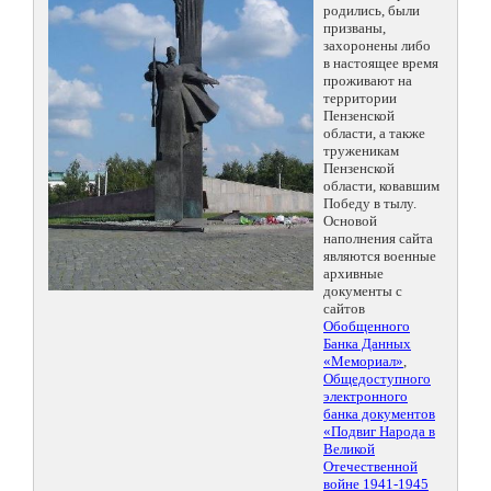
родились, были
призваны,
захоронены либо
в настоящее время
проживают на
территории
Пензенской
области, а также
труженикам
Пензенской
области, ковавшим
Победу в тылу.
Основой
наполнения сайта
являются военные
архивные
документы с
сайтов
Обобщенного
Банка Данных
«Мемориал»
,
Общедоступного
электронного
банка документов
«Подвиг Народа в
Великой
Отечественной
войне 1941-1945