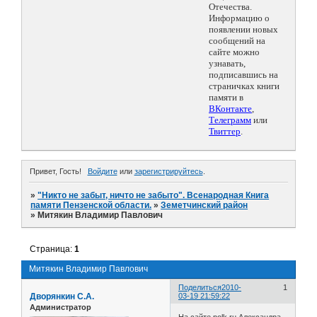
Отечества.
Информацию о
появлении новых
сообщений на
сайте можно
узнавать,
подписавшись на
страничках книги
памяти в
ВКонтакте
,
Телеграмм
или
Твиттер
.
Привет, Гость!
Войдите
или
зарегистрируйтесь
.
»
"Никто не забыт, ничто не забыто". Всенародная Книга
памяти Пензенской области.
»
Земетчинский район
»
Митякин Владимир Павлович
Страница:
1
Митякин Владимир Павлович
Поделиться
2010-
1
Дворянкин С.А.
03-19 21:59:22
Администратор
На сайте polk.ru Александра -