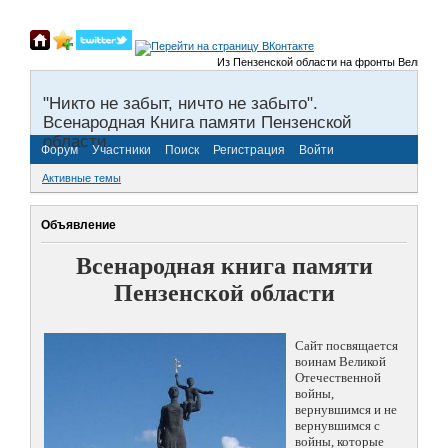
Из Пензенской области на фронты Великой Оте
"Никто не забыт, ничто не забыто".
Всенародная Книга памяти Пензенской
области.
Форум
Участники
Поиск
Регистрация
Войти
Активные темы
Объявление
Всенародная книга памяти
Пензенской области
Сайт посвящается
воинам Великой
Отечественной
войны,
вернувшимся и не
вернувшимся с
войны, которые