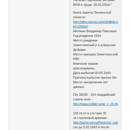
ВОВ и труда. 28.02.2010г."
Книга памяти Пензенской
области
http://alice.pnzgu.ru/pm/fullinfo.php?
id=105934
:
Митякин Владимир Павлович
Год рождения 1924
Место рождения
Земетчинский р-н д.Красная
Дубрава
Место призыва Земетчинский
РВК
Воинское звание
красноармеец
Дата выбытия 00.05.1943
Причина выбытия пропал б/в
Место захоронения нет
данных.
П/п 39230 - 104 гвардейский
стрелк.полк -
http://www.soldat.ru/pp_v_ch.html
.
104 гв.сп в составе 36
гв.стрелковой дивизии -
http://tashv.nm.ru/Perechni_voisk/Pere
(но до 5.02.1943 и после