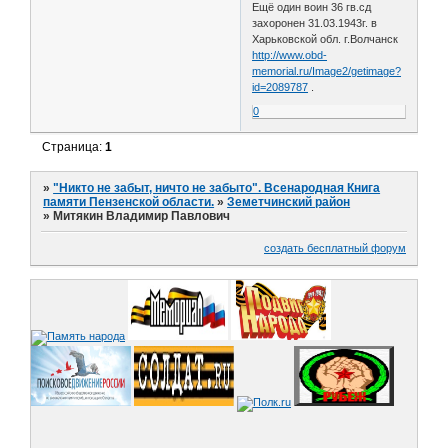
Ещё один воин 36 гв.сд
захоронен 31.03.1943г. в
Харьковской обл. г.Волчанск
http://www.obd-
memorial.ru/Image2/getimage?
id=2089787
.
0
Страница:
1
»
"Никто не забыт, ничто не забыто". Всенародная Книга
памяти Пензенской области.
»
Земетчинский район
»
Митякин Владимир Павлович
создать бесплатный форум