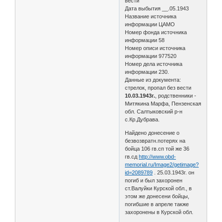
вести
Дата выбытия __.05.1943
Название источника
информации ЦАМО
Номер фонда источника
информации 58
Номер описи источника
информации 977520
Номер дела источника
информации 230.
Данные из документа:
стрелок, пропал без вести
10.03.1943г.
, родственники -
Митякина Марфа, Пензенская
обл. Салтыковский р-н
с.Кр.Дубрава.
Найдено донесение о
безвозвратн.потерях на
бойца 106 гв.сп той же 36
гв.сд
http://www.obd-
memorial.ru/Image2/getimage?
id=2089789
. 25.03.1943г. он
погиб и был захоронен
ст.Валуйки Курской обл., в
этом же донесени бойцы,
погибшие в апреле также
захоронены в Курской обл.