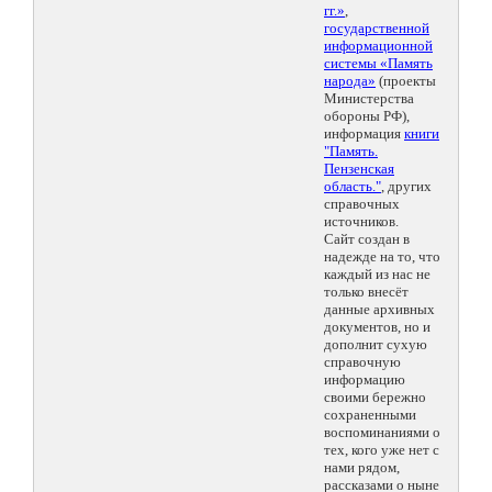
гг.»
,
государственной
информационной
системы «Память
народа»
(проекты
Министерства
обороны РФ),
информация
книги
"Память.
Пензенская
область."
, других
справочных
источников.
Сайт создан в
надежде на то, что
каждый из нас не
только внесёт
данные архивных
документов, но и
дополнит сухую
справочную
информацию
своими бережно
сохраненными
воспоминаниями о
тех, кого уже нет с
нами рядом,
рассказами о ныне