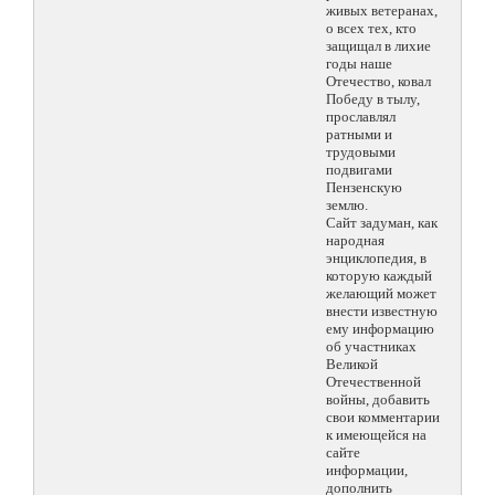
живых ветеранах,
о всех тех, кто
защищал в лихие
годы наше
Отечество, ковал
Победу в тылу,
прославлял
ратными и
трудовыми
подвигами
Пензенскую
землю.
Сайт задуман, как
народная
энциклопедия, в
которую каждый
желающий может
внести известную
ему информацию
об участниках
Великой
Отечественной
войны, добавить
свои комментарии
к имеющейся на
сайте
информации,
дополнить