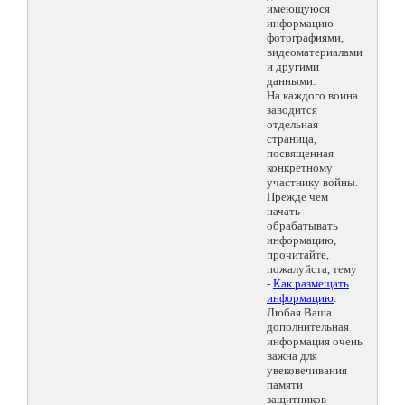
имеющуюся
информацию
фотографиями,
видеоматериалами
и другими
данными.
На каждого воина
заводится
отдельная
страница,
посвященная
конкретному
участнику войны.
Прежде чем
начать
обрабатывать
информацию,
прочитайте,
пожалуйста, тему
-
Как размещать
информацию
.
Любая Ваша
дополнительная
информация очень
важна для
увековечивания
памяти
защитников