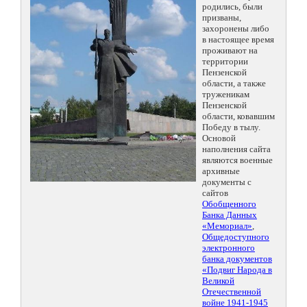
родились, были
призваны,
захоронены либо
в настоящее время
проживают на
территории
Пензенской
области, а также
труженикам
Пензенской
области, ковавшим
Победу в тылу.
Основой
наполнения сайта
являются военные
архивные
документы с
сайтов
Обобщенного
Банка Данных
«Мемориал»
,
Общедоступного
электронного
банка документов
«Подвиг Народа в
Великой
Отечественной
войне 1941-1945