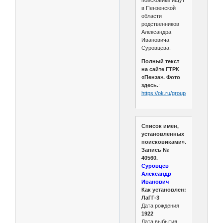
в Пензенской
области
родственников
Александра
Ивановича
Суровцева.
Полный текст
на сайте ГТРК
«Пенза». Фото
здесь.
:
https://ok.ru/group/50731906498
Список имен,
установленных
поисковиками».
Запись №
40560.
Суровцев
Александр
Иванович
Как установлен:
ЛаГГ-3
Дата рождения
1922
Дата выбытия