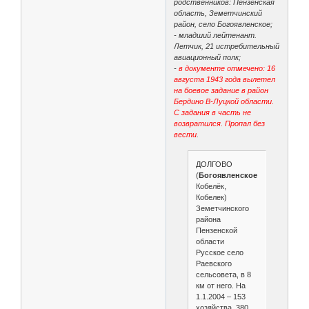
родственников: Пензенская
область, Земетчинский
район, село Богоявленское;
- младший лейтенант.
Летчик, 21 истребительный
авиационный полк;
-
в документе отмечено: 16
августа 1943 года вылетел
на боевое задание в район
Бердино В-Луцкой области.
С задания в часть не
возвратился. Пропал без
вести
.
ДОЛГОВО
(
Богоявленское
,
Кобелёк,
Кобелек)
Земетчинского
района
Пензенской
области
Русское село
Раевского
сельсовета, в 8
км от него. На
1.1.2004 – 153
хозяйства, 380