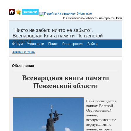
Из Пензенской области на фронты Великой Отечес
"Никто не забыт, ничто не забыто".
Всенародная Книга памяти Пензенской
области.
Форум
Участники
Поиск
Регистрация
Войти
Активные темы
Объявление
Всенародная книга памяти
Пензенской области
Сайт посвящается
воинам Великой
Отечественной
войны,
вернувшимся и не
вернувшимся с
войны, которые