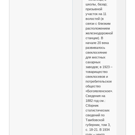
школы, базар;
призывной
участок на 11
волостей (в
связи с близким
расположением
железнодорожной
станции). В
начале 20 века
развивалось
свеклосеяние
для местных
сахарных
заводов; в 1923 –
товарищество
свеклосевов и
потребительское
общество
«Богоявленское».
Сведения на
1882 год см.:
Сборник
статистических
сведений по
Тамбовской
губернии, том 3,
с. 18-21. В 1934
году – центр