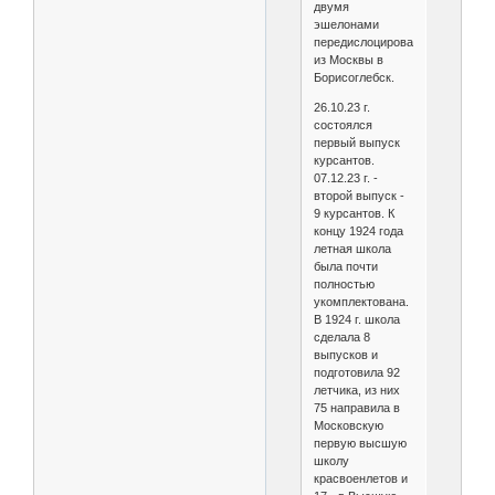
двумя
эшелонами
передислоцировалась
из Москвы в
Борисоглебск.
26.10.23 г.
состоялся
первый выпуск
курсантов.
07.12.23 г. -
второй выпуск -
9 курсантов. К
концу 1924 года
летная школа
была почти
полностью
укомплектована.
В 1924 г. школа
сделала 8
выпусков и
подготовила 92
летчика, из них
75 направила в
Московскую
первую высшую
школу
красвоенлетов и