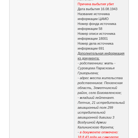
Причина выбытия убит
Дата выбытия 16.08.1943
Название источника
информации ЦАМО
Номер фонда источника
информации 58
Номер описи источника
информации 18001
Номер дела источника
информации 691
Дополнительная информация
из документа:
- родственники: мать -
Суровцева Парасковья
Григорьевна;
- адрес места жительства
родственников: Пензенская
область, Земетчинский
район, село Богоявленское;
- младший лейтенант.
Летчик, 21 истребительный
авиационный полк 299
истребительной
авиационной дивизии 3
Воздушной Армии
Калининского Фронта;
-
в документе отмечено:
18.8.43 года на самолете