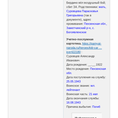
Бердино вёл воздушный бой;
сбит ЗА. Родственники:
мать,
Суровцева Парасковья
Григорьевна
(так в
документе), адрес
проживания:
Пензенская обл.,
Заметчинский р-н, с.
Богоявленское
Учетно-послужная
картотека.
https://pamyat-
naroda.ru/heroes/kld-car …
icer422180
:
Суровцев Александр
Иванович
Дата рождения: __.__.1922
Место рождения:
Пензенская
обл.
Дата поступления на службу:
25.05.1943
Воинское звание:
мл.
лейтенант
Воинская часть:
21 иап
Дата окончания службы:
16.08.1943
Причина выбытия:
Погиб