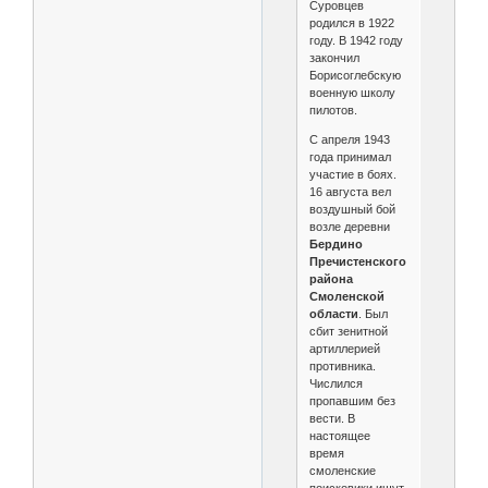
Суровцев
родился в 1922
году. В 1942 году
закончил
Борисоглебскую
военную школу
пилотов.
С апреля 1943
года принимал
участие в боях.
16 августа вел
воздушный бой
возле деревни
Бердино
Пречистенского
района
Смоленской
области
. Был
сбит зенитной
артиллерией
противника.
Числился
пропавшим без
вести. В
настоящее
время
смоленские
поисковики ищут