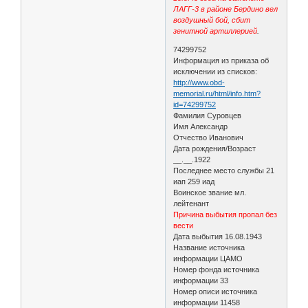
ЛАГГ-3 в районе Бердино вел
воздушный бой, сбит
зенитной артиллерией
.
74299752
Информация из приказа об
исключении из списков:
http://www.obd-
memorial.ru/html/info.htm?
id=74299752
Фамилия Суровцев
Имя Александр
Отчество Иванович
Дата рождения/Возраст
__.__.1922
Последнее место службы 21
иап 259 иад
Воинское звание мл.
лейтенант
Причина выбытия пропал без
вести
Дата выбытия 16.08.1943
Название источника
информации ЦАМО
Номер фонда источника
информации 33
Номер описи источника
информации 11458