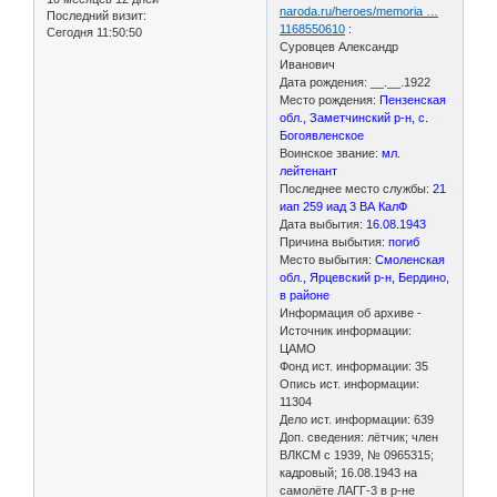
naroda.ru/heroes/memoria …
Последний визит:
1168550610
:
Сегодня 11:50:50
Суровцев Александр
Иванович
Дата рождения: __.__.1922
Место рождения:
Пензенская
обл., Заметчинский р-н, с.
Богоявленское
Воинское звание:
мл.
лейтенант
Последнее место службы:
21
иап 259 иад 3 ВА КалФ
Дата выбытия:
16.08.1943
Причина выбытия:
погиб
Место выбытия:
Смоленская
обл., Ярцевский р-н, Бердино,
в районе
Информация об архиве -
Источник информации:
ЦАМО
Фонд ист. информации: 35
Опись ист. информации:
11304
Дело ист. информации: 639
Доп. сведения: лётчик; член
ВЛКСМ с 1939, № 0965315;
кадровый; 16.08.1943 на
самолёте ЛАГГ-3 в р-не