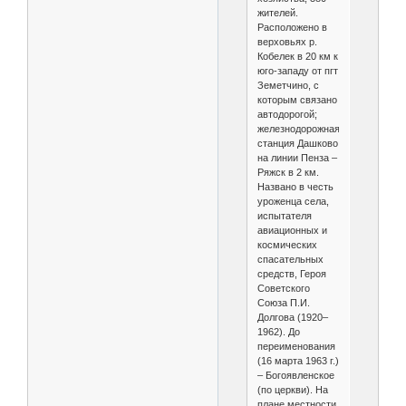
жителей.
Расположено в
верховьях р.
Кобелек в 20 км к
юго-западу от пгт
Земетчино, с
которым связано
автодорогой;
железнодорожная
станция Дашково
на линии Пенза –
Ряжск в 2 км.
Названо в честь
уроженца села,
испытателя
авиационных и
космических
спасательных
средств, Героя
Советского
Союза П.И.
Долгова (1920–
1962). До
переименования
(16 марта 1963 г.)
– Богоявленское
(по церкви). На
плане местности