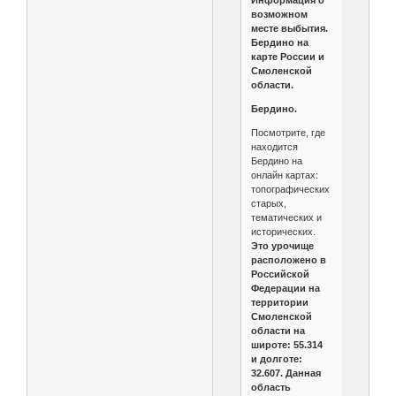
Информация о
возможном
месте выбытия.
Бердино на
карте России и
Смоленской
области.
Бердино.
Посмотрите, где
находится
Бердино на
онлайн картах:
топографических,
старых,
тематических и
исторических.
Это урочище
расположено в
Российской
Федерации на
территории
Смоленской
области на
широте: 55.314
и долготе:
32.607. Данная
область