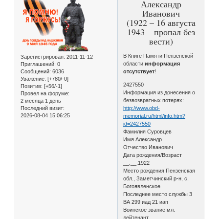
Александр
Иванович
(1922 – 16 августа
1943 – пропал без
вести)
В Книге Памяти Пензенской
Зарегистрирован
: 2011-11-12
области
информация
Приглашений:
0
Сообщений:
6036
отсутствует
!
Уважение:
[+780/-0]
2427550
Позитив:
[+56/-1]
Информация из донесения о
Провел на форуме:
безвозвратных потерях:
2 месяца 1 день
Последний визит:
http://www.obd-
2026-08-04 15:06:25
memorial.ru/html/info.htm?
id=2427550
Фамилия Суровцев
Имя Александр
Отчество Иванович
Дата рождения/Возраст
__.__.1922
Место рождения Пензенская
обл., Заметчинский р-н, с.
Богоявленское
Последнее место службы 3
ВА 299 иад 21 иап
Воинское звание мл.
лейтенант