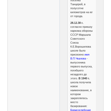
поселка
Танцерей, в
полусотне
километров на юг
от города.
28.12.38 г.
согласно приказу
наркома обороны
СССР Маршала
Советского
Союза
К.Е.Ворошилова
школе было
присвоено
имя
В.П.Чкалова
-
выпускника
первого выпуска,
погибшего
незадолго до
этого.
В 1940 г.
школа получила
новое
наименование, в
котором
закреплялось
место
базирования:
Борисоглебская