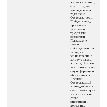
живых ветеранах,
о всех тех, кто
защищал в лихие
годы наше
Отечество, ковал
Победу в тылу,
прославлял
ратными и
трудовыми
подвигами
Пензенскую
землю.
Сайт задуман, как
народная
энциклопедия, в
которую каждый
желающий может
внести известную
ему информацию
об участниках
Великой
Отечественной
войны, добавить
свои комментарии
к имеющейся на
сайте
информации,
дополнить