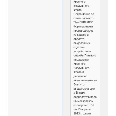
Красного
Воздушного
Флота.
Сокращенно ее
стали называть
"2-я ВШЛ КВФ".
Формирование
производилось
из кадров и
средств,
выделенных
отделом
устройства и
службы Главного
управления
Красного
Воздушного
Флота и
дивизиона
авиаспециалистов.
Все, что
выделялось для
2-й ВШЛ,
сосредоточивалось
на московском
аэродроме. С 6
по 13 апреля
1923 г. школа