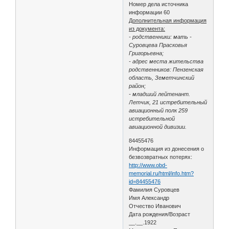
Номер дела источника
информации 60
Дополнительная информация
из документа:
- родственники: мать -
Суровцева Прасковья
Григорьевна;
- адрес места жительства
родственников: Пензенская
область, Земетчинский
район;
- младший лейтенант.
Летчик, 21 истребительный
авиационный полк 259
истребительной
авиационной дивизии.
84455476
Информация из донесения о
безвозвратных потерях:
http://www.obd-
memorial.ru/html/info.htm?
id=84455476
Фамилия Суровцев
Имя Александр
Отчество Иванович
Дата рождения/Возраст
__.__.1922