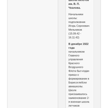
им. В. П.
Чкалова.
Начальники
школы:
подполковник
Игорь Сергеевич
Мельников
(15.09.42 -
16.11.42)
В декабре 1922
года
начальником
Главного
управления
Красного
Воздушного
Флота был издан
приказ о
формировании в
Борисоглебске
авиашколы.
Школе
присваивалось
наименование 2-
я военная школа
летчиков