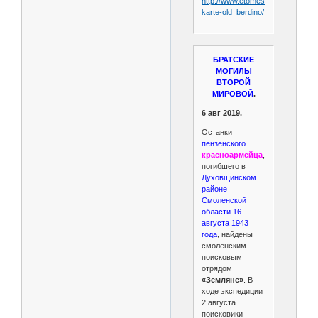
http://www.etomesto.ru/na-
karte-old_berdino/
БРАТСКИЕ
МОГИЛЫ
ВТОРОЙ
МИРОВОЙ
.
6 авг 2019.
Останки
пензенского
красноармейца
,
погибшего в
Духовщинском
районе
Смоленской
области 16
августа 1943
года
, найдены
смоленским
поисковым
отрядом
«Земляне»
. В
ходе экспедиции
2 августа
поисковики