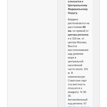
относится к
Центральному
Федеральному
Округу.
Бердино
располагается на
расстоянии
69
км.
по прямой от
центра региона
и в 318 км. от
центра Москвы.
Высота
местоположения
над уровнем
моря в
центральной
населённой
части около: 241
м. В
номенклатуре
Советских карт
эта местность
относится к
квадрату: N-36-
30.
Автомобильный
код региона: 67.