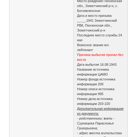
Место рождения Пензенская
обл., Земетчинский р-н, с.
Богоявленское
Дата и место призыва
__.__.1941 Земетчинский
РВК, Пензенская обл.,
Земетчинский р-н
Последнее место службы 24
иап
Воинское звание мл.
лейтенант
Причина выбытия пропал без
вести
Дата выбытия 16.08.1943
Название источника
информации ЦАМО
Номер фонда источника
информации 209
Номер описи источника
информации 995
Номер дела источника
информации 203-220
Дополнительная информация
из документа:
- родственники: мать -
Суровцева Парасковья
Григорьевна;
- адрес места жительства