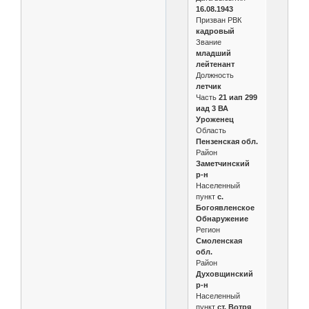
16.08.1943
Призван РВК
кадровый
Звание
младший
лейтенант
Должность
летчик
Часть
21 иап 299
иад 3 ВА
Уроженец
Область
Пензенская обл.
Район
Заметчинский
р-н
Населенный
пункт
с.
Богоявленское
Обнаружение
Регион
Смоленская
обл.
Район
Духовщинский
р-н
Населенный
пункт
ст. Вотря