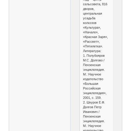
сельсовета, 816
дворов,
центральная
усадьба
колхозов
«Культура»,
«Начало»,
«Красная Заря»,
«Рассвет»,
«Пятилетка».
Литература:
1. Полубояров
М.С. Долгово /
Пензенская
энциклопедия.
М.: Научное
издательство
«Большая
Российская
энциклопедия»,
2001, с. 159.
2. Шкуров Е.Ф.
Долгов Петр
Иванович /
Пензенская
энциклопедия.
М.: Научное
издательство