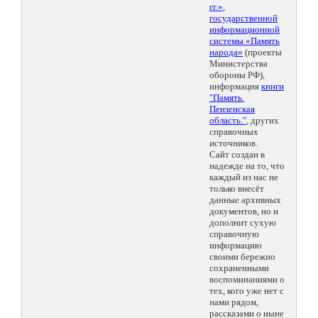
гг.»
,
государственной
информационной
системы «Память
народа»
(проекты
Министерства
обороны РФ),
информация
книги
"Память.
Пензенская
область."
, других
справочных
источников.
Сайт создан в
надежде на то, что
каждый из нас не
только внесёт
данные архивных
документов, но и
дополнит сухую
справочную
информацию
своими бережно
сохраненными
воспоминаниями о
тех, кого уже нет с
нами рядом,
рассказами о ныне