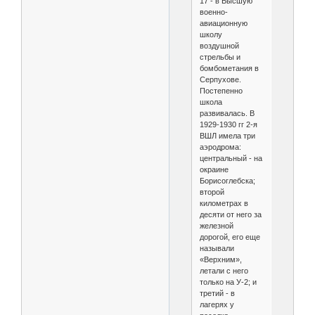
17 - в Высшую
военно-
авиационную
школу
воздушной
стрельбы и
бомбометания в
Серпухове.
Постепенно
школа
развивалась. В
1929-1930 гг 2-я
ВШЛ имела три
аэродрома:
центральный - на
окраине
Борисоглебска;
второй
километрах в
десяти от него за
железной
дорогой, его еще
называли
«Верхним»,
летали с него
только на У-2; и
третий - в
лагерях у