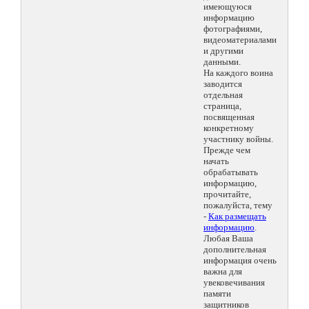
имеющуюся
информацию
фотографиями,
видеоматериалами
и другими
данными.
На каждого воина
заводится
отдельная
страница,
посвященная
конкретному
участнику войны.
Прежде чем
начать
обрабатывать
информацию,
прочитайте,
пожалуйста, тему
-
Как размещать
информацию
.
Любая Ваша
дополнительная
информация очень
важна для
увековечивания
памяти
защитников