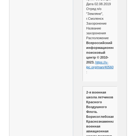
Дата 02.08.2019
Отряд п/о
"Земляне",
г.Смоленск
Захоронение
Название
захоронения
Расположение
Всероссийский
информационно-
поисковый
центр © 2010-
2023.
https://v-
ipc.org/man/40560
:
2-я военная
школа летчиков
Красного
Воздушного
Флота.
Борисоглебская
Краснознаменная
военная
авиационная
школа пилотов