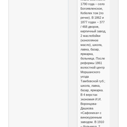
1790 года – село
Богоявленское,
Кобелек тож (по
речке). В 1862 и
1877 годах – 377
/ 468 дворов,
кирпичный завод,
2 маслобойки
(конопляное
масло), школа,
лавка, базар,
ярмарка,
больница. После
реформы 1861
волостной центр
Моршанского
уезда
Тамбовской губ.;
школа, лавка,
базар, ярмарка.
В 4 верстах
экономия И.И.
Воронцова-
Дашкова
«Сафониха» с
винокуренным
заводом. В 1910
– больница, 2