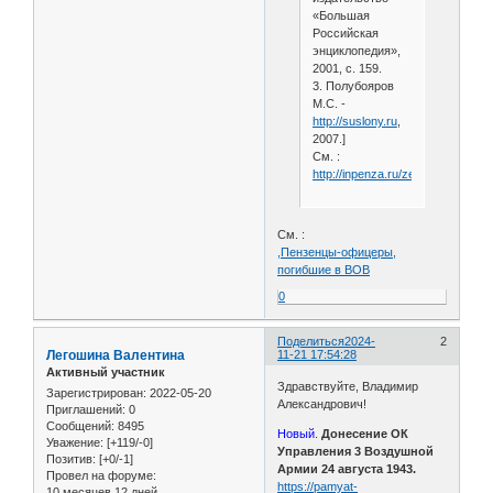
«Большая
Российская
энциклопедия»,
2001, с. 159.
3. Полубояров
М.С. -
http://suslony.ru
,
2007.]
См. :
http://inpenza.ru/zemetchino/dolg
См. :
,Пензенцы-офицеры,
погибшие в ВОВ
0
Поделиться
2024-
2
Легошина Валентина
11-21 17:54:28
Активный участник
Здравствуйте, Владимир
Зарегистрирован
: 2022-05-20
Александрович!
Приглашений:
0
Сообщений:
8495
Новый
.
Донесение ОК
Уважение:
[+119/-0]
Управления 3 Воздушной
Позитив:
[+0/-1]
Армии 24 августа 1943.
Провел на форуме:
https://pamyat-
10 месяцев 12 дней