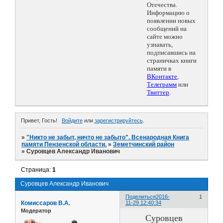
Отечества.
Информацию о
появлении новых
сообщений на
сайте можно
узнавать,
подписавшись на
страничках книги
памяти в
ВКонтакте
,
Телеграмм
или
Твиттер
.
Привет, Гость!
Войдите
или
зарегистрируйтесь
.
»
"Никто не забыт, ничто не забыто". Всенародная Книга
памяти Пензенской области.
»
Земетчинский район
»
Суровцев Александр Иванович
Страница:
1
Суровцев Александр Иванович
Поделиться
2016-
1
Комиссаров В.А.
11-29 12:40:34
Модератор
Суровцев