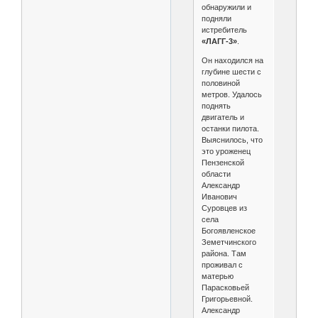
обнаружили и
подняли
истребитель
«ЛАГГ-3»
.
Он находился на
глубине шести с
половиной
метров. Удалось
поднять
двигатель и
останки пилота.
Выяснилось, что
это уроженец
Пензенской
области
Александр
Иванович
Суровцев из
села
Богоявленское
Земетчинского
района. Там
проживал с
матерью
Парасковьей
Григорьевной.
Александр