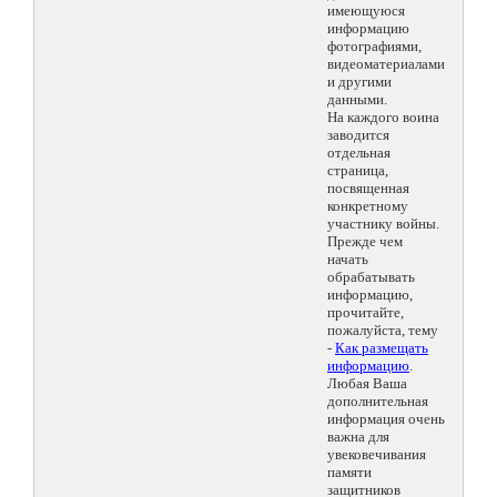
имеющуюся
информацию
фотографиями,
видеоматериалами
и другими
данными.
На каждого воина
заводится
отдельная
страница,
посвященная
конкретному
участнику войны.
Прежде чем
начать
обрабатывать
информацию,
прочитайте,
пожалуйста, тему
-
Как размещать
информацию
.
Любая Ваша
дополнительная
информация очень
важна для
увековечивания
памяти
защитников