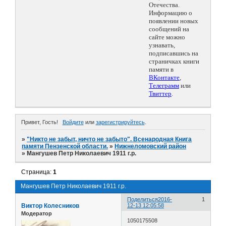
Отечества.
Информацию о
появлении новых
сообщений на
сайте можно
узнавать,
подписавшись на
страничках книги
памяти в
ВКонтакте
,
Телеграмм
или
Твиттер
.
Привет, Гость!
Войдите
или
зарегистрируйтесь
.
»
"Никто не забыт, ничто не забыто". Всенародная Книга
памяти Пензенской области.
»
Нижнеломовский район
»
Мангушев Петр Николаевич 1911 г.р.
Страница:
1
Мангушев Петр Николаевич 1911 г.р.
Поделиться
2016-
1
Виктор Колесников
12-13 12:05:58
Модератор
1050175508