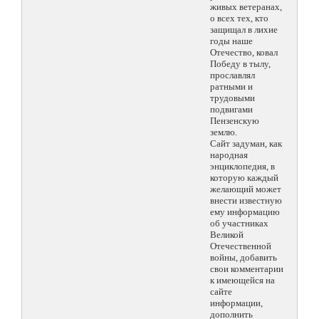
живых ветеранах,
о всех тех, кто
защищал в лихие
годы наше
Отечество, ковал
Победу в тылу,
прославлял
ратными и
трудовыми
подвигами
Пензенскую
землю.
Сайт задуман, как
народная
энциклопедия, в
которую каждый
желающий может
внести известную
ему информацию
об участниках
Великой
Отечественной
войны, добавить
свои комментарии
к имеющейся на
сайте
информации,
дополнить