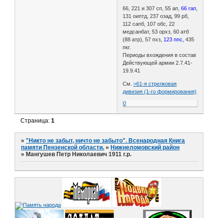
66, 221 и 307 сп, 55 ап,
66 гап
,
131 оиптд, 237 озад, 99 рб,
112 сапб, 107 обс, 22
медсанбат, 53 орхз, 60 атб
(88 атр), 57 пхз,
123 ппс,
435
пкг.
Периоды вхождения в состав
Действующей армии 2.7.41-
19.9.41
См.
>61-я стрелковая
дивизия (1-го формирования)
0
Страница:
1
»
"Никто не забыт, ничто не забыто". Всенародная Книга
памяти Пензенской области.
»
Нижнеломовский район
»
Мангушев Петр Николаевич 1911 г.р.