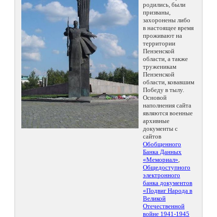
родились, были
призваны,
захоронены либо
в настоящее время
проживают на
территории
Пензенской
области, а также
труженикам
Пензенской
области, ковавшим
Победу в тылу.
Основой
наполнения сайта
являются военные
архивные
документы с
сайтов
Обобщенного
Банка Данных
«Мемориал»
,
Общедоступного
электронного
банка документов
«Подвиг Народа в
Великой
Отечественной
войне 1941-1945