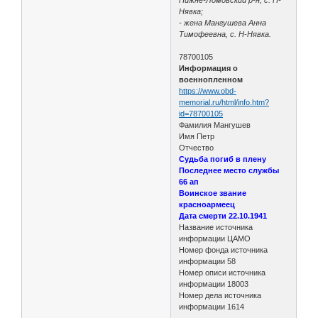
Нявка;
- жена Мангушева Анна
Тимофеевна, с. Н-Нявка.
78700105
Информация о
военнопленном
https://www.obd-
memorial.ru/html/info.htm?
id=78700105
Фамилия Мангушев
Имя Петр
Отчество
Судьба погиб в плену
Последнее место службы
66 ап
Воинское звание
красноармеец
Дата смерти 22.10.1941
Название источника
информации ЦАМО
Номер фонда источника
информации 58
Номер описи источника
информации 18003
Номер дела источника
информации 1614