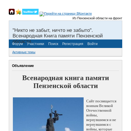
Из Пензенской области на фронты Велик
"Никто не забыт, ничто не забыто".
Всенародная Книга памяти Пензенской
области.
Форум
Участники
Поиск
Регистрация
Войти
Активные темы
Объявление
Всенародная книга памяти
Пензенской области
Сайт посвящается
воинам Великой
Отечественной
войны,
вернувшимся и не
вернувшимся с
войны, которые