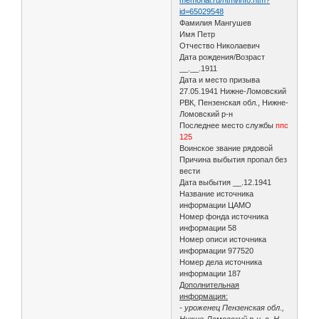
id=65029548
Фамилия Мангушев
Имя Петр
Отчество Николаевич
Дата рождения/Возраст
__.__.1911
Дата и место призыва
27.05.1941 Нижне-Ломовский
РВК, Пензенская обл., Нижне-
Ломовский р-н
Последнее место службы
ппс
125
Воинское звание рядовой
Причина выбытия пропал без
вести
Дата выбытия __.12.1941
Название источника
информации ЦАМО
Номер фонда источника
информации 58
Номер описи источника
информации 977520
Номер дела источника
информации 187
Дополнительная
информация:
- уроженец Пензенская обл.,
Нижне-Ломовский р-н, с. Н-