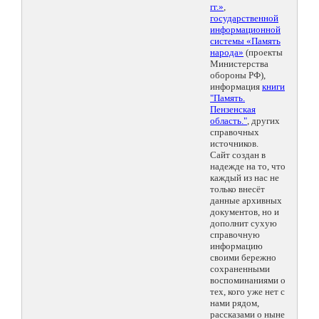
гг.»
,
государственной
информационной
системы «Память
народа»
(проекты
Министерства
обороны РФ),
информация
книги
"Память.
Пензенская
область."
, других
справочных
источников.
Сайт создан в
надежде на то, что
каждый из нас не
только внесёт
данные архивных
документов, но и
дополнит сухую
справочную
информацию
своими бережно
сохраненными
воспоминаниями о
тех, кого уже нет с
нами рядом,
рассказами о ныне