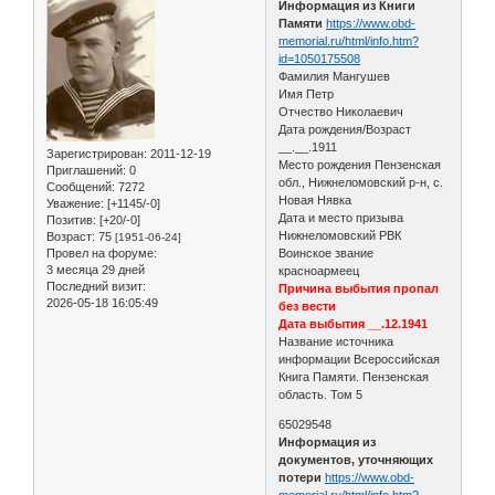
Информация из Книги
Памяти
https://www.obd-
memorial.ru/html/info.htm?
id=1050175508
Фамилия Мангушев
Имя Петр
Отчество Николаевич
Дата рождения/Возраст
__.__.1911
Зарегистрирован
: 2011-12-19
Место рождения Пензенская
Приглашений:
0
обл., Нижнеломовский р-н, с.
Сообщений:
7272
Новая Нявка
Уважение:
[+1145/-0]
Дата и место призыва
Позитив:
[+20/-0]
Нижнеломовский РВК
Возраст:
75
[1951-06-24]
Провел на форуме:
Воинское звание
3 месяца 29 дней
красноармеец
Последний визит:
Причина выбытия пропал
2026-05-18 16:05:49
без вести
Дата выбытия __.12.1941
Название источника
информации Всероссийская
Книга Памяти. Пензенская
область. Том 5
65029548
Информация из
документов, уточняющих
потери
https://www.obd-
memorial.ru/html/info.htm?