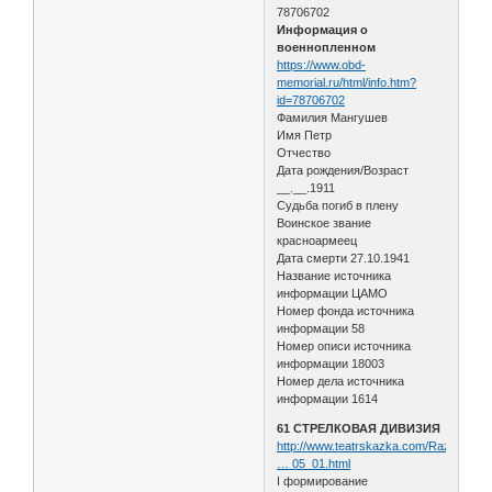
78706702
Информация о
военнопленном
https://www.obd-
memorial.ru/html/info.htm?
id=78706702
Фамилия Мангушев
Имя Петр
Отчество
Дата рождения/Возраст
__.__.1911
Судьба погиб в плену
Воинское звание
красноармеец
Дата смерти 27.10.1941
Название источника
информации ЦАМО
Номер фонда источника
информации 58
Номер описи источника
информации 18003
Номер дела источника
информации 1614
61 СТРЕЛКОВАЯ ДИВИЗИЯ
http://www.teatrskazka.com/Raznoe/Pe
… 05_01.html
I формирование