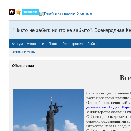
"Никто не забыт, ничто не забыто". Всенародная К
Форум
Участники
Поиск
Регистрация
Войти
Активные темы
Объявление
Все
Сайт посвящается воинам 
настоящее время проживаю
Основой наполнения сайта
документов «Подвиг Народ
Министерства обороны РФ
Сайт создан в надежде на
бережно сохраненными восп
Отечество, ковал Победу 
Сайт задуман, как народн