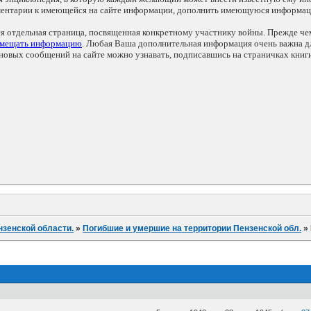
мментарии к имеющейся на сайте информации, дополнить имеющуюся информа
ся отдельная страница, посвященная конкретному участнику войны. Прежде ч
змещать информацию
. Любая Ваша дополнительная информация очень важна дл
овых сообщений на сайте можно узнавать, подписавшись на страничках книг
нзенской области.
»
Погибшие и умершие на территории Пензенской обл.
»