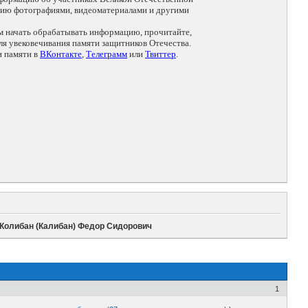
цию фотографиями, видеоматериалами и другими
ем начать обрабатывать информацию, прочитайте,
я увековечивания памяти защитников Отечества.
и памяти в
ВКонтакте
,
Телеграмм
или
Твиттер
.
Колибан (Калибан) Федор Сидорович
1