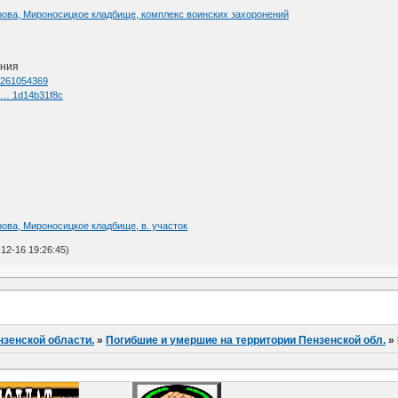
харова, Мироносицкое кладбище, комплекс воинских захоронений
ения
d=261054369
l … 1d14b31f8c
арова, Мироносицкое кладбище, в. участок
12-16 19:26:45)
нзенской области.
»
Погибшие и умершие на территории Пензенской обл.
»