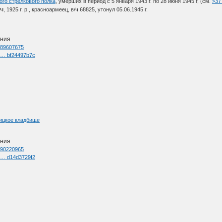
ого стрелкового полка
, умерших в период с 5 января 1943 г. по 28 июня 1945 г, (см.
>37
ч
, 1925 г. р., красноармеец, в/ч 68825, утонул 05.06.1945 г.
ения
d=89607675
l … bf24497b7c
сицкое кладбище
ения
d=90220965
l … d14d3729f2