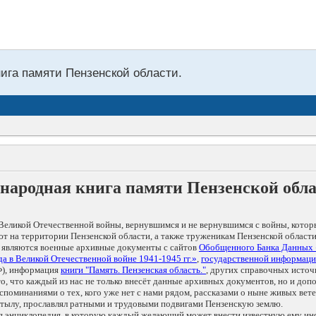
нига памяти Пензенской области.
народная книга памяти Пензенской обл
Великой Отечественной войны, вернувшимся и не вернувшимся с войны, котор
т на территории Пензенской области, а также труженикам Пензенской области
 являются военные архивные документы с сайтов
Обобщенного Банка Данных
а в Великой Отечественной войне 1941-1945 гг.»
,
государственной информаци
), информация
книги "Память. Пензенская область."
, других справочных источ
 то, что каждый из нас не только внесёт данные архивных документов, но и 
оминаниями о тех, кого уже нет с нами рядом, рассказами о ныне живых ветер
в тылу, прославлял ратными и трудовыми подвигами Пензенскую землю.
ая энциклопедия, в которую каждый желающий может внести известную ему и