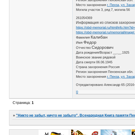
Место захоронения
г. Пенза, ул. За
Могила участок 3, ряд 7, могила 56
261054369
Информация из списков захорон
https://obd-memorial.ru/html/info.htm?i
https://obd-memorial.ru/memorial/image
Калибан
Фамилия
Федор
Имя
Сидорович
Отчество
Дата рождения/Возраст __.__.1925
Воинское звание рядовой
Дата смерти 06.06.1945
Страна захоронения Россия
Регион захоронения Пензенская обл.
Место захоронения
г. Пенза, ул. Зах
Отредактировано Александр 65 (2016-
0
Страница:
1
»
"Никто не забыт, ничто не забыто". Всенародная Книга памяти Пе