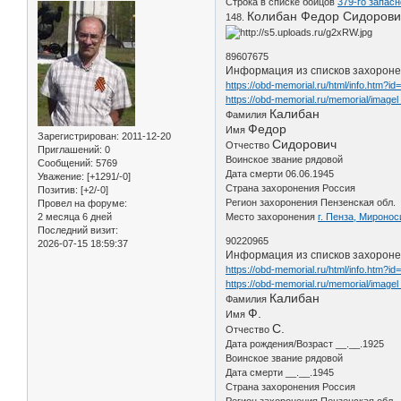
Строка в списке бойцов
379-го запасн
Колибан Федор Сидорови
148.
89607675
Информация из списков захорон
https://obd-memorial.ru/html/info.htm?i
https://obd-memorial.ru/memorial/image
Калибан
Фамилия
Федор
Имя
Зарегистрирован
: 2011-12-20
Сидорович
Отчество
Приглашений:
0
Воинское звание рядовой
Сообщений:
5769
Дата смерти 06.06.1945
Уважение:
[+1291/-0]
Страна захоронения Россия
Позитив:
[+2/-0]
Регион захоронения Пензенская обл.
Провел на форуме:
2 месяца 6 дней
Место захоронения
г. Пенза, Мироно
Последний визит:
90220965
2026-07-15 18:59:37
Информация из списков захорон
https://obd-memorial.ru/html/info.htm?i
https://obd-memorial.ru/memorial/image
Калибан
Фамилия
Ф.
Имя
С.
Отчество
Дата рождения/Возраст __.__.1925
Воинское звание рядовой
Дата смерти __.__.1945
Страна захоронения Россия
Регион захоронения Пензенская обл.