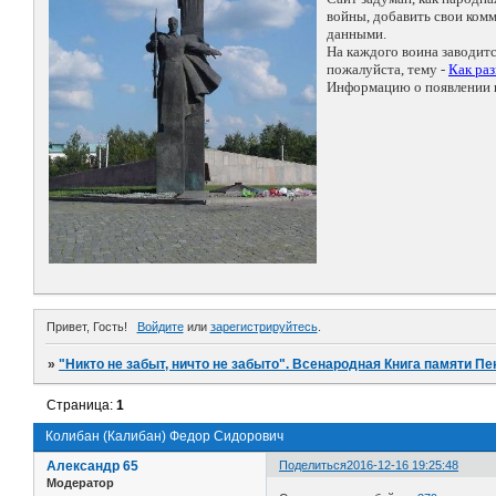
войны, добавить свои ко
данными.
На каждого воина заводит
пожалуйста, тему -
Как ра
Информацию о появлении н
Привет, Гость!
Войдите
или
зарегистрируйтесь
.
»
"Никто не забыт, ничто не забыто". Всенародная Книга памяти Пе
Страница:
1
Колибан (Калибан) Федор Сидорович
Александр 65
Поделиться
2016-12-16 19:25:48
Модератор