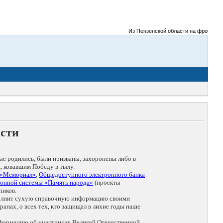
Из Пензенской области на фронты Вели
асти
ые родились, были призваны, захоронены либо в
, ковавшим Победу в тылу.
 «Мемориал»
,
Общедоступного электронного банка
онной системы «Память народа»
(проекты
ников.
дополнит сухую справочную информацию своими
анах, о всех тех, кто защищал в лихие годы наше
нформацию об участниках Великой Отечественной