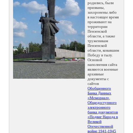
родились, были
призваны,
захоронены либо
в настоящее время
проживают на
территории
Пензенской
области, а также
труженикам
Пензенской
области, ковавшим
Победу в тылу.
Основой
наполнения сайта
являются военные
архивные
документы с
сайтов
Обобщенного
Банка Данных
«Мемориал»
,
Общедоступного
электронного
банка документов
«Подвиг Народа в
Великой
Отечественной
войне 1941-1945