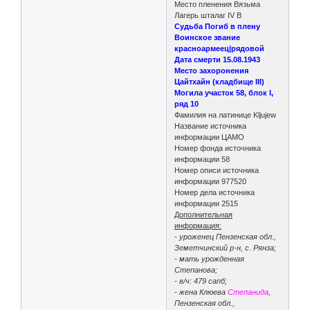
Место пленения Вязьма
Лагерь шталаг IV B
Судьба Погиб в плену
Воинское звание
красноармеец|рядовой
Дата смерти 15.08.1943
Место захоронения
Цайтхайн (кладбище III)
Могила участок 58, блок I,
ряд 10
Фамилия на латинице Kljujew
Название источника
информации ЦАМО
Номер фонда источника
информации 58
Номер описи источника
информации 977520
Номер дела источника
информации 2515
Дополнительная
информация:
- уроженец Пензенская обл.,
Земетчинский р-н, с. Рянза;
- мать урожденная
Степанова;
- в/ч: 479 сапб;
- жена Клюева
Степанида
,
Пензенская обл.,