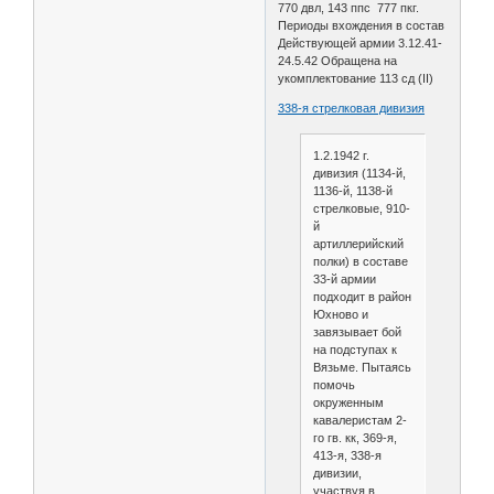
770 двл, 143 ппс 777 пкг.
Периоды вхождения в состав
Действующей армии 3.12.41-
24.5.42 Обращена на
укомплектование 113 сд (II)
338-я стрелковая дивизия
1.2.1942 г.
дивизия (1134-й,
1136-й, 1138-й
стрелковые, 910-
й
артиллерийский
полки) в составе
33-й армии
подходит в район
Юхново и
завязывает бой
на подступах к
Вязьме. Пытаясь
помочь
окруженным
кавалеристам 2-
го гв. кк, 369-я,
413-я, 338-я
дивизии,
участвуя в