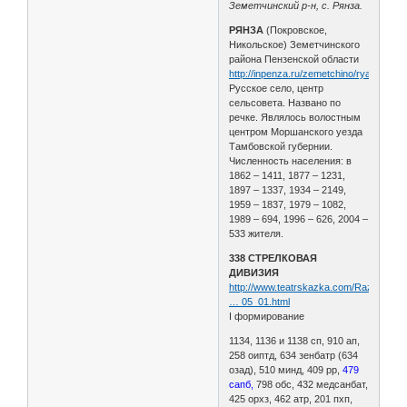
Земетчинский р-н, с. Рянза.
РЯНЗА
(Покровское,
Никольское) Земетчинского
района Пензенской области
http://inpenza.ru/zemetchino/ryanza.php
Русское село, центр
сельсовета. Названо по
речке. Являлось волостным
центром Моршанского уезда
Тамбовской губернии.
Численность населения: в
1862 – 1411, 1877 – 1231,
1897 – 1337, 1934 – 2149,
1959 – 1837, 1979 – 1082,
1989 – 694, 1996 – 626, 2004 –
533 жителя.
338 СТРЕЛКОВАЯ
ДИВИЗИЯ
http://www.teatrskazka.com/Raznoe/Pe
… 05_01.html
I формирование
1134, 1136 и 1138 сп, 910 ап,
258 оиптд, 634 зенбатр (634
озад), 510 минд, 409 рр,
479
сапб,
798 обс, 432 медсанбат,
425 орхз, 462 атр, 201 пхп,