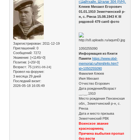
г.Цайтхайн. Шталаг 304 (IVH).
Клюев Михаил Егорович
01.01.1910 Земетчинский р-
н, с. Рянза 15.08.1943 K III
рядовой 479 сапб фото
Зарегистрирован
: 2011-12-19
Приглашений:
0
1050255090
Сообщений:
7272
Информация из Книги
Уважение:
[+1145/-0]
Памяти
https://www.obd-
Позитив:
[+20/-0]
memorial.ru/html/info.htm?
Возраст:
75
[1951-06-24]
id=1050255090
Провел на форуме:
Фамилия Клюев
3 месяца 29 дней
Имя Михаил
Последний визит:
Отчество Егорович
2026-05-18 16:05:49
Дата рождения/Возраст
__.__.1910
Место рождения Пензенская
обл., Земетчинский р-н, с.
Рянза
Дата и место призыва
Земетчинский РВК
Воинское звание
красноармеец
Причина выбытия пропал
без вести