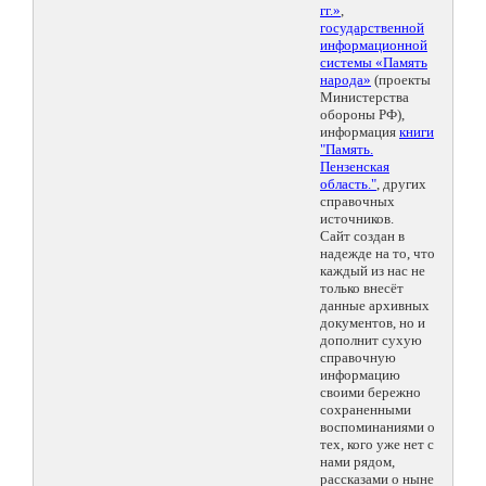
гг.»
,
государственной
информационной
системы «Память
народа»
(проекты
Министерства
обороны РФ),
информация
книги
"Память.
Пензенская
область."
, других
справочных
источников.
Сайт создан в
надежде на то, что
каждый из нас не
только внесёт
данные архивных
документов, но и
дополнит сухую
справочную
информацию
своими бережно
сохраненными
воспоминаниями о
тех, кого уже нет с
нами рядом,
рассказами о ныне