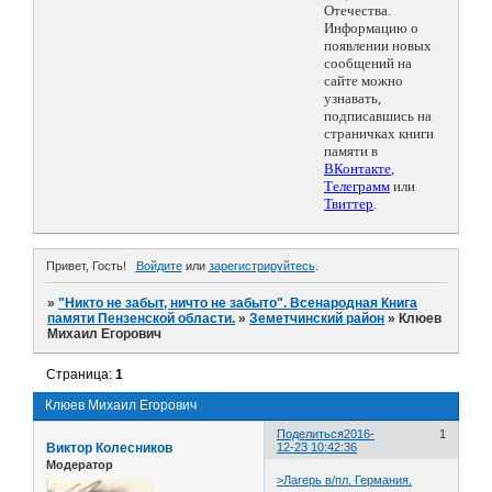
Отечества.
Информацию о
появлении новых
сообщений на
сайте можно
узнавать,
подписавшись на
страничках книги
памяти в
ВКонтакте
,
Телеграмм
или
Твиттер
.
Привет, Гость!
Войдите
или
зарегистрируйтесь
.
»
"Никто не забыт, ничто не забыто". Всенародная Книга
памяти Пензенской области.
»
Земетчинский район
»
Клюев
Михаил Егорович
Страница:
1
Клюев Михаил Егорович
Поделиться
2016-
1
Виктор Колесников
12-23 10:42:36
Модератор
>Лагерь в/пл. Германия.