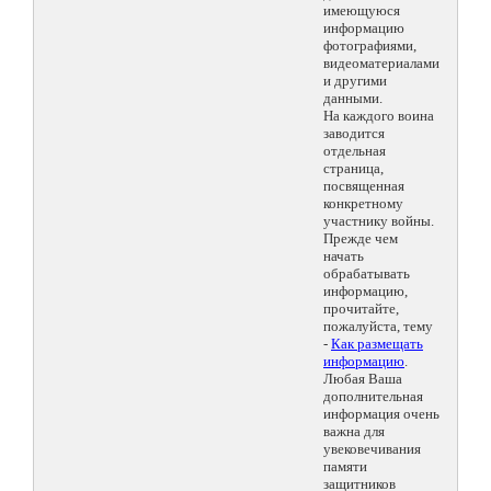
имеющуюся
информацию
фотографиями,
видеоматериалами
и другими
данными.
На каждого воина
заводится
отдельная
страница,
посвященная
конкретному
участнику войны.
Прежде чем
начать
обрабатывать
информацию,
прочитайте,
пожалуйста, тему
-
Как размещать
информацию
.
Любая Ваша
дополнительная
информация очень
важна для
увековечивания
памяти
защитников