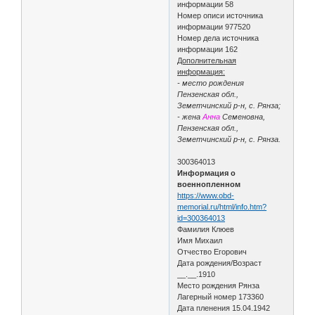
информации 58
Номер описи источника
информации 977520
Номер дела источника
информации 162
Дополнительная
информация:
- место рождения
Пензенская обл.,
Земетчинский р-н, с. Рянза;
- жена
Анна
Семеновна,
Пензенская обл.,
Земетчинский р-н, с. Рянза.
300364013
Информация о
военнопленном
https://www.obd-
memorial.ru/html/info.htm?
id=300364013
Фамилия Клюев
Имя Михаил
Отчество Егорович
Дата рождения/Возраст
__.__.1910
Место рождения Рянза
Лагерный номер 173360
Дата пленения 15.04.1942