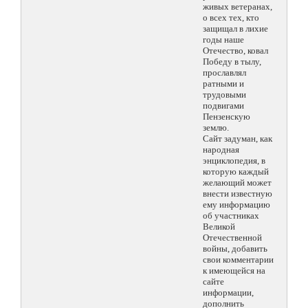
живых ветеранах,
о всех тех, кто
защищал в лихие
годы наше
Отечество, ковал
Победу в тылу,
прославлял
ратными и
трудовыми
подвигами
Пензенскую
землю.
Сайт задуман, как
народная
энциклопедия, в
которую каждый
желающий может
внести известную
ему информацию
об участниках
Великой
Отечественной
войны, добавить
свои комментарии
к имеющейся на
сайте
информации,
дополнить