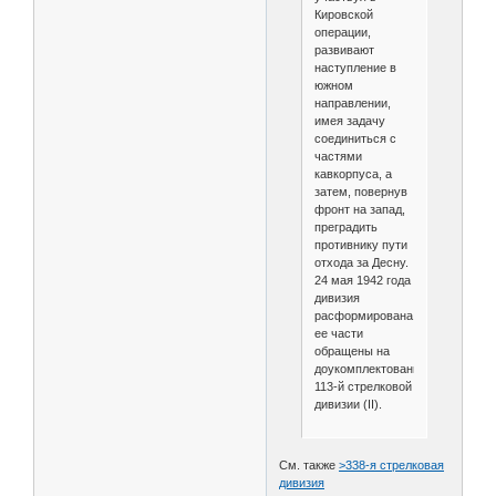
Кировской
операции,
развивают
наступление в
южном
направлении,
имея задачу
соединиться с
частями
кавкорпуса, а
затем, повернув
фронт на запад,
преградить
противнику пути
отхода за Десну.
24 мая 1942 года
дивизия
расформирована,
ее части
обращены на
доукомплектование
113-й стрелковой
дивизии (II).
См. также
>338-я стрелковая
дивизия