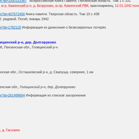
htm?id=1000153367
Всероссийская Книга Памяти. Пензенская область. Том 1 с.331
,
м.р. Каменский р-н, д. Безруково, м.пр. Каменский РВК
, красноармеец,
12.01.1942 пог
htm?id=407672456
Книга памяти. Тверская область. Том 10 с.438
. рядовой. Погиб, январь 1942
htm?id=1782120
Информация из донесения о безвозвратных потерях
ицинский р-н, дер. Долгоруково
К, Пензенская обл., Голицинский р-н
ская обл., Осташковский р-н, д. Свапуща, севернее, 1 км
нская обл., Голицинский р-н, дер. Долгоруково
htm?id=261499694
Информация из списков захоронения
 д. Гаголино