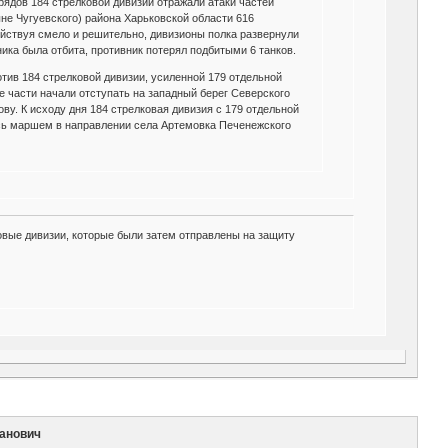
рядов 184 стрелковой дивизии отражали атаки частей
не Чугуевского) района Харьковской области 616
ействуя смело и решительно, дивизионы полка развернули
ника была отбита, противник потерял подбитыми 6 танков.
тив 184 стрелковой дивизии, усиленной 179 отдельной
е части начали отступать на западный берег Северского
ву. К исходу дня 184 стрелковая дивизия с 179 отдельной
ись маршем в направлении села Артемовка Печенежского
ковые дивизии, которые были затем отправлены на защиту
ванович