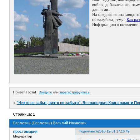
войны, добавить свои ко
данными.
На каждого воина заводит
пожалуйста, тему -
Как ра
Информацию о появлении н
Привет, Гость!
Войдите
или
зарегистрируйтесь
.
»
"Никто не забыт, ничто не забыто". Всенародная Книга памяти Пе
Страница:
1
Бармотин (Бормотин) Василий Иванович
простомария
Поделиться
2016-12-31 17:16:49
Модератор