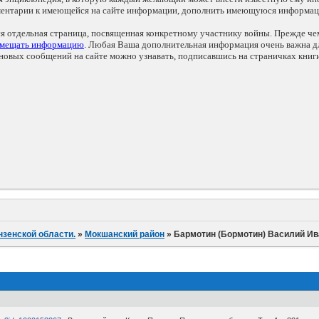
мментарии к имеющейся на сайте информации, дополнить имеющуюся информа
ся отдельная страница, посвященная конкретному участнику войны. Прежде ч
змещать информацию
. Любая Ваша дополнительная информация очень важна дл
овых сообщений на сайте можно узнавать, подписавшись на страничках книг
нзенской области.
»
Мокшанский район
»
Бармотин (Бормотин) Василий И