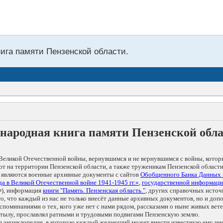
нига памяти Пензенской области.
народная книга памяти Пензенской обл
Великой Отечественной войны, вернувшимся и не вернувшимся с войны, котор
т на территории Пензенской области, а также труженикам Пензенской области
 являются военные архивные документы с сайтов
Обобщенного Банка Данных
а в Великой Отечественной войне 1941-1945 гг.»
,
государственной информаци
), информация
книги "Память. Пензенская область."
, других справочных источ
 то, что каждый из нас не только внесёт данные архивных документов, но и 
оминаниями о тех, кого уже нет с нами рядом, рассказами о ныне живых ветер
в тылу, прославлял ратными и трудовыми подвигами Пензенскую землю.
ая энциклопедия, в которую каждый желающий может внести известную ему и