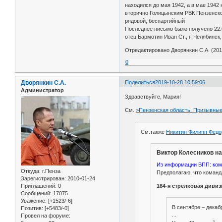
находился до мая 1942, а в мае 1942
вторично Голицынским РВК Пензенско
рядовой, беспартийный
Последнее письмо было получено 22.0
отец Бармотин Иван Ст., г. Челябинск, 
Отредактировано Дворянкин С.А. (2017
0
Дворянкин С.А.
Поделиться
2019-10-28 10:59:06
Администратор
Здравствуйте, Мария!
См.
>Пензенская область. Призывные
См.также
Никитин Филипп Федо
Виктор Колесников на
Из информации ВПП: ком
Откуда:
г.Пенза
Предполагаю, что команда
Зарегистрирован
: 2010-01-24
184-я стрелковая дивиз
Приглашений:
0
Сообщений:
17075
Уважение:
[+1523/-6]
В сентябре – дека
Позитив:
[+5483/-0]
...
Провел на форуме: