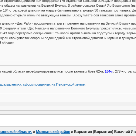
ой стрелковой дивизии при поддержке 179 отдельной танковой бригады и передовых от
 в общем направлении на Великий Бурлук. В районе совхоза Серый Яр Бурлуцкого (ны
к 184 стрелковой дивизии на марше был внезапно атакован 30 танками противника. Д
едленно открыли огонь по атакующим танкам. В результате боя танковая атака против
и дивизии «Дас Райх» продолжили атаки в прежнем направлении на Великий Бурлук про
 9 февраля атаки «Дас Райха» в направлении Великого Бурлука прекратились, немецки
1943 года передовые соединения 3 танковой армии вышли на подступы к городу Харько
 сдали свой участок обороны подошедшей 180 стрелковой дивизии 69 армии и двинул
й области.
ии нашей области переформировывались после тяжелых боев 62-я,
184-я
, 277-я стрел
одразделениях, сформированных на Пензенской земле.
нзенской области.
»
Мокшанский район
»
Бармотин (Бормотин) Василий И