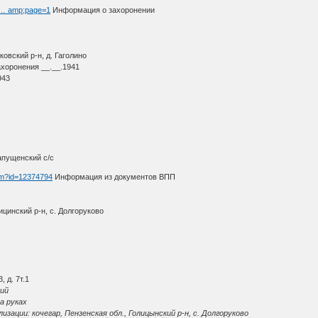
h … amp;page=1
Информация о захоронении
вский р-н, д. Гаголино
ахоронения __.__.1941
943
апущенский с/с
htm?id=12374794
Информация из документов ВПП
цинский р-н, с. Долгоруково
 д. 7т.1
кий
а руках
ации: кочегар, Пензенская обл., Голицынский р-н, с. Долгоруково