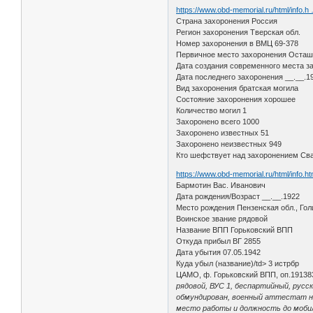
https://www.obd-memorial.ru/html/info.
Страна захоронения Россия
Регион захоронения Тверская обл.
Номер захоронения в ВМЦ 69-378
Первичное место захоронения Осташко
Дата создания современного места з
Дата последнего захоронения __.__.1
Вид захоронения братская могила
Состояние захоронения хорошее
Количество могил 1
Захоронено всего 1000
Захоронено известных 51
Захоронено неизвестных 949
Кто шефствует над захоронением Св
https://www.obd-memorial.ru/html/info.
Бармотин Вас. Иванович
Дата рождения/Возраст __.__.1922
Место рождения Пензенская обл., Голи
Воинское звание рядовой
Название ВПП Горьковский ВПП
Откуда прибыл ВГ 2855
Дата убытия 07.05.1942
Куда убыл (название)/td> 3 истрбр
ЦАМО, ф. Горьковский ВПП, оп.191383,
рядовой, ВУС 1, беспартийный, русс
обмундирован, военный аттестат н
место работы и должность до мобилиз