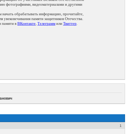
цию фотографиями, видеоматериалами и другими
ем начать обрабатывать информацию, прочитайте,
я увековечивания памяти защитников Отечества.
и памяти в
ВКонтакте
,
Телеграмм
или
Твиттер
.
ванович
1