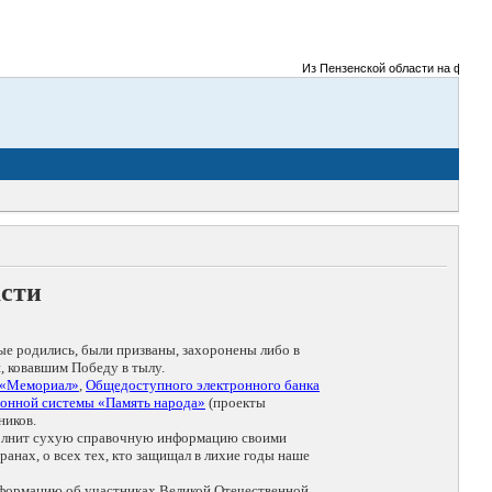
Из Пензенской области на фронты В
асти
ые родились, были призваны, захоронены либо в
, ковавшим Победу в тылу.
 «Мемориал»
,
Общедоступного электронного банка
онной системы «Память народа»
(проекты
ников.
дополнит сухую справочную информацию своими
анах, о всех тех, кто защищал в лихие годы наше
нформацию об участниках Великой Отечественной