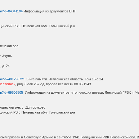
htm?id=84341104
Информация из документов ВПП
цинский РВК, Пензенская обл., Голицинский р-н
зенская обл.
т. Ахуны
 д. 24
htm?id=401296721
Книга памяти. Челябинская область. Том 15 с.24
 Челябинск
, ряд. 8 олб 257 сд, пропал без вести 00.05.1943
htm?id=69606805
Информация из документов, уточняющих потери. Ленинский ГРВК, г. Че
цинский р-н, с. Долгоруково
цинский РВК, Пензенская обл., Голицинский р-н
 был призван в Советскую Армию в сентябре 1941 Голицынским РВК Пензенской обл. В 