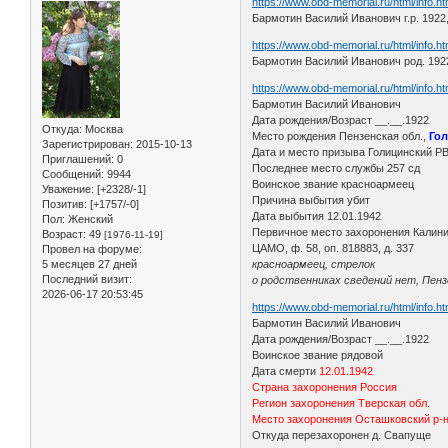
https://www.obd-memorial.ru/html/info.
Бармотин Василий Иванович г.р. 1922
https://www.obd-memorial.ru/html/info.
Бармотин Василий Иванович род. 1922
https://www.obd-memorial.ru/html/info.
Бармотин Василий Иванович
Дата рождения/Возраст __.__.1922
Откуда:
Москва
Место рождения Пензенская обл.,
Гол
Зарегистрирован
: 2015-10-13
Дата и место призыва Голицинский РВ
Приглашений:
0
Последнее место службы 257 сд
Сообщений:
9944
Воинское звание красноармеец
Уважение:
[+2328/-1]
Причина выбытия убит
Позитив:
[+1757/-0]
Дата выбытия 12.01.1942
Пол:
Женский
Первичное место захоронения Калинин
Возраст:
49
[1976-11-19]
ЦАМО, ф. 58, оп. 818883, д. 337
Провел на форуме:
5 месяцев 27 дней
красноармеец, стрелок
Последний визит:
о родственниках сведений нет, Пензе
2026-06-17 20:53:45
https://www.obd-memorial.ru/html/info.
Бармотин Василий Иванович
Дата рождения/Возраст __.__.1922
Воинское звание рядовой
Дата смерти
12.01.1942
Страна захоронения Россия
Регион захоронения Тверская обл.
Место захоронения Осташковский р-н,
Откуда перезахоронен д. Свапуще