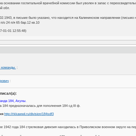
 на основании госпитальной врачебной комиссии был уволен в запас с переосвидетел
й обл.
2.1943, в письме было указано, что находится на Калининском направлении (письмо 
п/о 24 п/я 65 бар.12 кв.10
-01-01 12:55:48)
 команды.
:
рович
:
писал(а):
анда 184, Ахуны.
 184 предназначалась для пополнения 184 сд III ф.
ия
http://rkkawwii.ru/division/184sdf3
бре 1942 года 184 стрелковая дивизия находилась в Приволжском военном округе на п