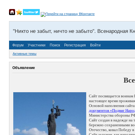
"Никто не забыт, ничто не забыто". Всенародная К
Форум
Участники
Поиск
Регистрация
Войти
Активные темы
Объявление
Все
Сайт посвящается воинам 
настоящее время проживаю
Основой наполнения сайта
документов «Подвиг Народ
Министерства обороны РФ
Сайт создан в надежде на
бережно сохраненными восп
Отечество, ковал Победу 
Сайт задуман, как народн