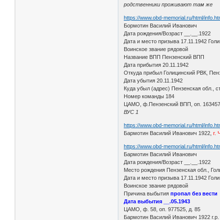
родственники проживают там же
https://www.obd-memorial.ru/html/info.
Бормотин Василий Иванович
Дата рождения/Возраст __.__.1922
Дата и место призыва 17.11.1942 Голи
Воинское звание рядовой
Название ВПП Пензенский ВПП
Дата прибытия 20.11.1942
Откуда прибыл Голицинский РВК, Пен
Дата убытия 20.11.1942
Куда убыл (адрес) Пензенская обл., с
Номер команды 184
ЦАМО, ф.Пензенский ВПП, оп. 163457,
ВУС 1
https://www.obd-memorial.ru/html/info.
Бармотин Василий Иванович 1922,
г.
https://www.obd-memorial.ru/html/info.
Бармотин Василий Иванович
Дата рождения/Возраст __.__.1922
Место рождения Пензенская обл., Голи
Дата и место призыва 17.11.1942 Голи
Воинское звание рядовой
Причина выбытия
пропал без вести
Дата выбытия __.05.1943
ЦАМО, ф. 58, оп. 977525, д. 85
Бармотин Василий Иванович 1922 г.р.