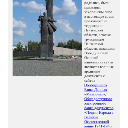
родились, были
призваны,
захоронены либо
в настоящее время
проживают на
территории
Пензенской
области, а также
труженикам
Пензенской
области, ковавшим
Победу в тылу.
Основой
наполнения сайта
являются военные
архивные
документы с
сайтов
Обобщенного
Банка Данных
«Мемориал»
,
Общедоступного
электронного
банка документов
«Подвиг Народа в
Великой
Отечественной
войне 1941-1945