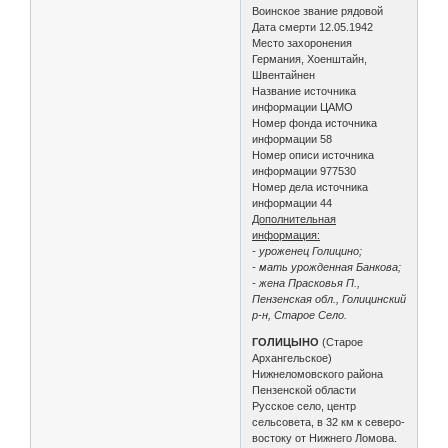
Воинское звание рядовой
Дата смерти 12.05.1942
Место захоронения
Германия, Хоенштайн,
Швентайнен
Название источника
информации ЦАМО
Номер фонда источника
информации 58
Номер описи источника
информации 977530
Номер дела источника
информации 44
Дополнительная
информация:
- уроженец Голицино;
- мать урожденная Банкова;
- жена Прасковья П.,
Пензенская обл., Голицинский
р-н, Старое Село.
ГОЛИЦЫНО
(Старое
Архангельское)
Нижнеломовского района
Пензенской области
Русское село, центр
сельсовета, в 32 км к северо-
востоку от Нижнего Ломова.