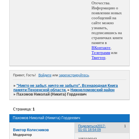
Отечества.
Информацию о
появлении новых
сообщений на
сайте можно
узнавать,
подписавшись на
страничках книги
памяти в
ВКонтакте
,
Телеграмм
или
Твиттер
.
Привет, Гость!
Войдите
или
зарегистрируйтесь
.
»
"Никто не забыт, ничто не забыто". Всенародная Книга
памяти Пензенской области.
»
Нижнеломовский район
»
Пахомов Николай (Никита) Гордеевич
Страница:
1
Пахомов Николай (Никита) Гордеевич
Поделиться
2017-
1
Виктор Колесников
01-01 18:54:09
Модератор
1050196943