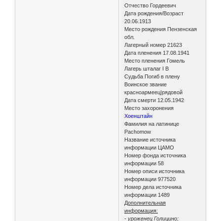
Отчество Гордеевич
Дата рождения/Возраст
20.06.1913
Место рождения Пензенская
обл.
Лагерный номер 21623
Дата пленения 17.08.1941
Место пленения Гомель
Лагерь шталаг I B
Судьба Погиб в плену
Воинское звание
красноармеец|рядовой
Дата смерти 12.05.1942
Место захоронения
Хоенштайн
Фамилия на латинице
Pachomow
Название источника
информации ЦАМО
Номер фонда источника
информации 58
Номер описи источника
информации 977520
Номер дела источника
информации 1489
Дополнительная
информация:
- уроженец Голицино;