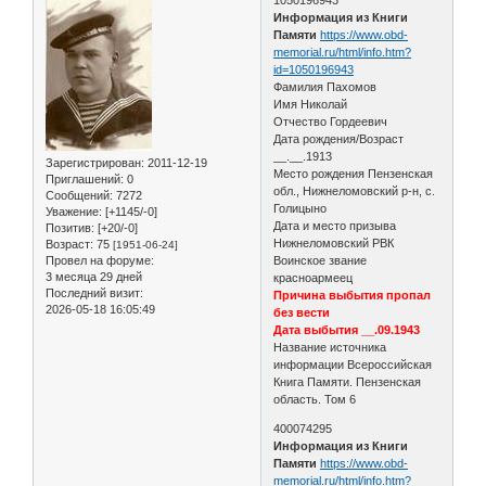
Информация из Книги
Памяти
https://www.obd-
memorial.ru/html/info.htm?
id=1050196943
Фамилия Пахомов
Имя Николай
Отчество Гордеевич
Дата рождения/Возраст
__.__.1913
Зарегистрирован
: 2011-12-19
Место рождения Пензенская
Приглашений:
0
обл., Нижнеломовский р-н, с.
Сообщений:
7272
Голицыно
Уважение:
[+1145/-0]
Дата и место призыва
Позитив:
[+20/-0]
Нижнеломовский РВК
Возраст:
75
[1951-06-24]
Провел на форуме:
Воинское звание
3 месяца 29 дней
красноармеец
Последний визит:
Причина выбытия пропал
2026-05-18 16:05:49
без вести
Дата выбытия __.09.1943
Название источника
информации Всероссийская
Книга Памяти. Пензенская
область. Том 6
400074295
Информация из Книги
Памяти
https://www.obd-
memorial.ru/html/info.htm?