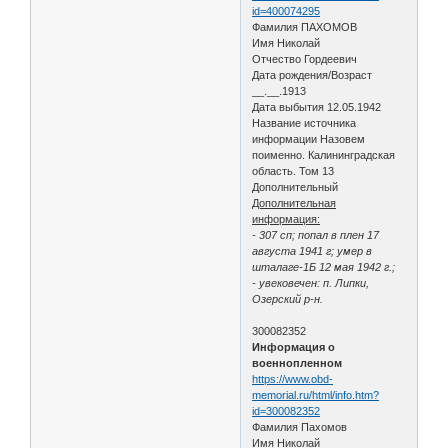
id=400074295
Фамилия ПАХОМОВ
Имя Николай
Отчество Гордеевич
Дата рождения/Возраст
__.__.1913
Дата выбытия 12.05.1942
Название источника
информации Назовем
поименно. Калининградская
область. Том 13
Дополнительный
Дополнительная
информация:
- 307 сп; попал в плен 17
августа 1941 г; умер в
шталаге-1Б 12 мая 1942 г.;
- увековечен: п. Липки,
Озерский р-н.
300082352
Информация о
военнопленном
https://www.obd-
memorial.ru/html/info.htm?
id=300082352
Фамилия Пахомов
Имя Николай