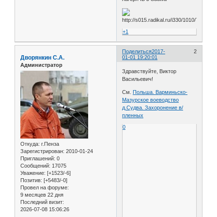
+1
Поделиться
2017-
2
Дворянкин С.А.
01-01 19:20:01
Администратор
Здравствуйте, Виктор
Васильевич!
См.
Польша. Варминьско-
Мазурское воеводство
д.Судва. Захоронение в/
пленных
0
Откуда:
г.Пенза
Зарегистрирован
: 2010-01-24
Приглашений:
0
Сообщений:
17075
Уважение:
[+1523/-6]
Позитив:
[+5483/-0]
Провел на форуме:
9 месяцев 22 дня
Последний визит:
2026-07-08 15:06:26