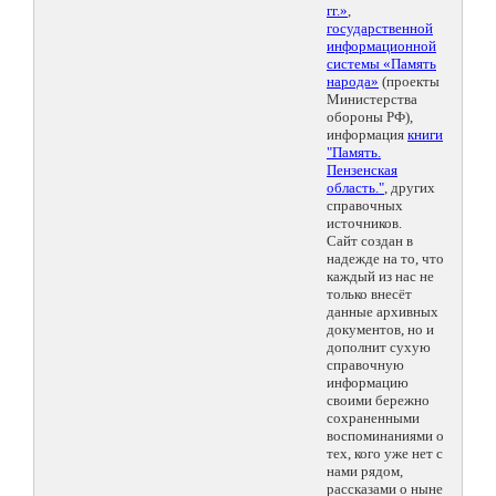
гг.»
,
государственной
информационной
системы «Память
народа»
(проекты
Министерства
обороны РФ),
информация
книги
"Память.
Пензенская
область."
, других
справочных
источников.
Сайт создан в
надежде на то, что
каждый из нас не
только внесёт
данные архивных
документов, но и
дополнит сухую
справочную
информацию
своими бережно
сохраненными
воспоминаниями о
тех, кого уже нет с
нами рядом,
рассказами о ныне