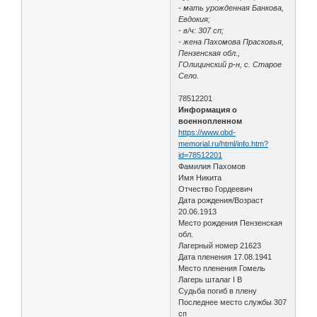
- мать урожденная Банкова,
Евдокия;
- в/ч: 307 сп;
- жена Пахомова Прасковья,
Пензенская обл.,
ГОлицинский р-н, с. Старое
Село.
78512201
Информация о
военнопленном
https://www.obd-
memorial.ru/html/info.htm?
id=78512201
Фамилия Пахомов
Имя Никита
Отчество Гордеевич
Дата рождения/Возраст
20.06.1913
Место рождения Пензенская
обл.
Лагерный номер 21623
Дата пленения 17.08.1941
Место пленения Гомель
Лагерь шталаг I B
Судьба погиб в плену
Последнее место службы 307
сп