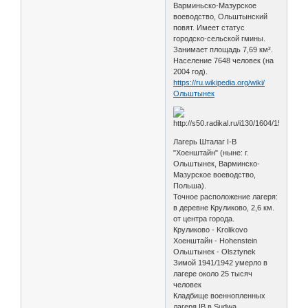
Варминьско-Мазурское
воеводство, Ольштынский
повят. Имеет статус
городско-сельской гмины.
Занимает площадь 7,69 км².
Население 7648 человек (на
2004 год).
https://ru.wikipedia.org/wiki/
Ольштынек
Лагерь Шталаг I-B
"Хоенштайн" (ныне: г.
Ольштынек, Варминско-
Мазурское воеводство,
Польша).
Точное расположение лагеря:
в деревне Круликово, 2,6 км.
от центра города.
Круликово - Krolikovo
Хоенштайн - Hohenstein
Ольштынек - Olsztynek
Зимой 1941/1942 умерло в
лагере около 25 тысяч
человек
Кладбище военнопленных
лагеря IB в Sudwa