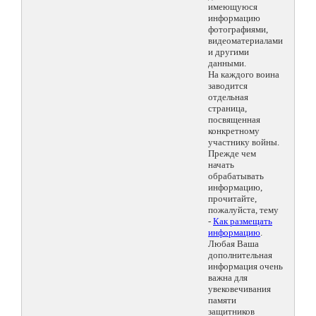
имеющуюся
информацию
фотографиями,
видеоматериалами
и другими
данными.
На каждого воина
заводится
отдельная
страница,
посвященная
конкретному
участнику войны.
Прежде чем
начать
обрабатывать
информацию,
прочитайте,
пожалуйста, тему
-
Как размещать
информацию
.
Любая Ваша
дополнительная
информация очень
важна для
увековечивания
памяти
защитников