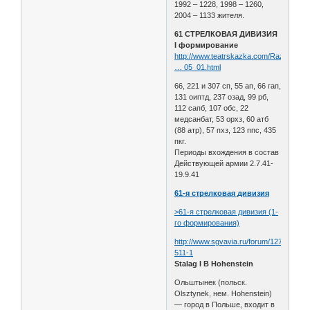
1992 – 1228, 1998 – 1260,
2004 – 1133 жителя.
61 СТРЕЛКОВАЯ ДИВИЗИЯ
I формирование
http://www.teatrskazka.com/Raznoe/Pe
… 05_01.html
66, 221 и 307 сп, 55 ап, 66 гап,
131 оиптд, 237 озад, 99 рб,
112 сапб, 107 обс, 22
медсанбат, 53 орхз, 60 атб
(88 атр), 57 пхз, 123 ппс, 435
пкг.
Периоды вхождения в состав
Действующей армии 2.7.41-
19.9.41
61-я стрелковая дивизия
>61-я стрелковая дивизия (1-
го формирования)
http://www.sgvavia.ru/forum/127-
511-1
Stalag I B Hohenstein
Ольштынек (польск.
Olsztynek, нем. Hohenstein)
— город в Польше, входит в