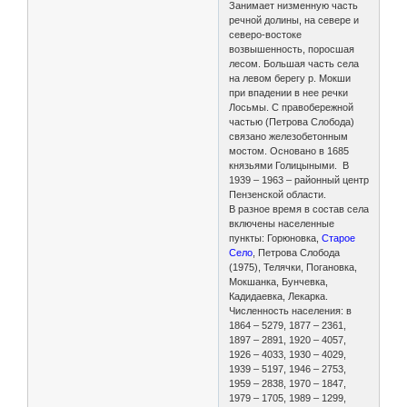
Занимает низменную часть
речной долины, на севере и
северо-востоке
возвышенность, поросшая
лесом. Большая часть села
на левом берегу р. Мокши
при впадении в нее речки
Лосьмы. С правобережной
частью (Петрова Слобода)
связано железобетонным
мостом. Основано в 1685
князьями Голицыными. В
1939 – 1963 – районный центр
Пензенской области.
В разное время в состав села
включены населенные
пункты: Горюновка,
Старое
Село
, Петрова Слобода
(1975), Телячки, Погановка,
Мокшанка, Бунчевка,
Кадидаевка, Лекарка.
Численность населения: в
1864 – 5279, 1877 – 2361,
1897 – 2891, 1920 – 4057,
1926 – 4033, 1930 – 4029,
1939 – 5197, 1946 – 2753,
1959 – 2838, 1970 – 1847,
1979 – 1705, 1989 – 1299,