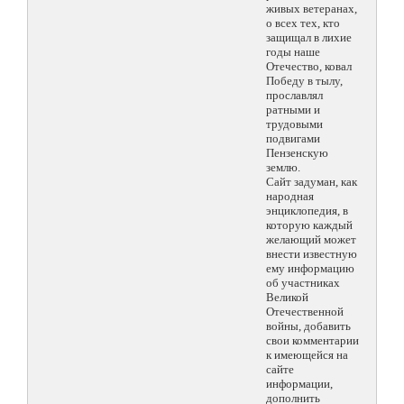
живых ветеранах,
о всех тех, кто
защищал в лихие
годы наше
Отечество, ковал
Победу в тылу,
прославлял
ратными и
трудовыми
подвигами
Пензенскую
землю.
Сайт задуман, как
народная
энциклопедия, в
которую каждый
желающий может
внести известную
ему информацию
об участниках
Великой
Отечественной
войны, добавить
свои комментарии
к имеющейся на
сайте
информации,
дополнить