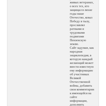
живых ветеранах,
о всех тех, кто
защищал в лихие
годы наше
Отечество, ковал
Победу в тылу,
прославлял
ратными и
трудовыми
подвигами
Пензенскую
землю.
Сайт задуман, как
народная
энциклопедия, в
которую каждый
желающий может
внести известную
ему информацию
об участниках
Великой
Отечественной
войны, добавить
свои комментарии
к имеющейся на
сайте
информации,
дополнить