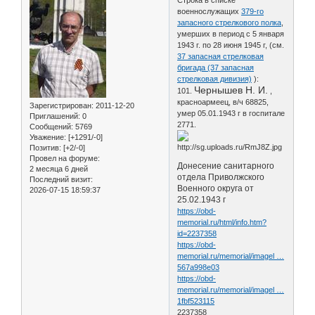
военнослужащих
379-го
запасного стрелкового полка
,
умерших в период с 5 января
1943 г. по 28 июня 1945 г, (см.
37 запасная стрелковая
бригада (37 запасная
стрелковая дивизия)
):
Чернышев Н. И.
101.
,
красноармеец, в/ч 68825,
Зарегистрирован
: 2011-12-20
умер 05.01.1943 г в госпитале
Приглашений:
0
2771.
Сообщений:
5769
Уважение:
[+1291/-0]
Позитив:
[+2/-0]
Провел на форуме:
Донесение санитарного
2 месяца 6 дней
отдела Приволжского
Последний визит:
Военного округа от
2026-07-15 18:59:37
25.02.1943 г
https://obd-
memorial.ru/html/info.htm?
id=2237358
https://obd-
memorial.ru/memorial/imagel …
567a998e03
https://obd-
memorial.ru/memorial/imagel …
1fbf523115
2237358