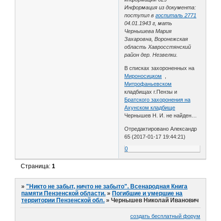
Информация из документа:
поступил в
госпиталь 2771
04.01.1943 г, мать
Чернышева Мария
Захаровна, Воронежская
область Хавросстянский
район дер. Незвелки.
В списках захороненных на
Мироносицком
,
Митрофаньевском
кладбищах г.Пензы и
Братского захоронения на
Ахунском кладбище
Чернышев Н. И. не найден…
Отредактировано Александр
65 (2017-01-17 19:44:21)
0
Страница:
1
»
"Никто не забыт, ничто не забыто". Всенародная Книга
памяти Пензенской области.
»
Погибшие и умершие на
территории Пензенской обл.
»
Чернышев Николай Иванович
создать бесплатный форум