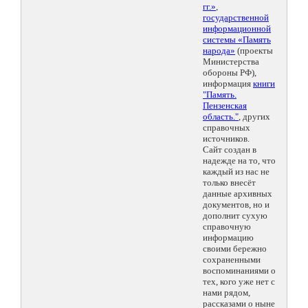
гг.»
,
государственной
информационной
системы «Память
народа»
(проекты
Министерства
обороны РФ),
информация
книги
"Память.
Пензенская
область."
, других
справочных
источников.
Сайт создан в
надежде на то, что
каждый из нас не
только внесёт
данные архивных
документов, но и
дополнит сухую
справочную
информацию
своими бережно
сохраненными
воспоминаниями о
тех, кого уже нет с
нами рядом,
рассказами о ныне