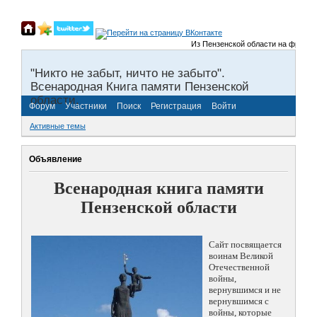
Из Пензенской области на фронты В
"Никто не забыт, ничто не забыто".
Всенародная Книга памяти Пензенской
области.
Форум
Участники
Поиск
Регистрация
Войти
Активные темы
Объявление
Всенародная книга памяти
Пензенской области
Сайт посвящается
воинам Великой
Отечественной
войны,
вернувшимся и не
вернувшимся с
войны, которые