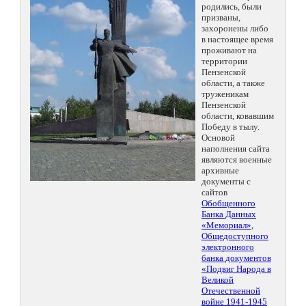
родились, были
призваны,
захоронены либо
в настоящее время
проживают на
территории
Пензенской
области, а также
труженикам
Пензенской
области, ковавшим
Победу в тылу.
Основой
наполнения сайта
являются военные
архивные
документы с
сайтов
Обобщенного
Банка Данных
«Мемориал»
,
Общедоступного
электронного
банка документов
«Подвиг Народа в
Великой
Отечественной
войне 1941-1945