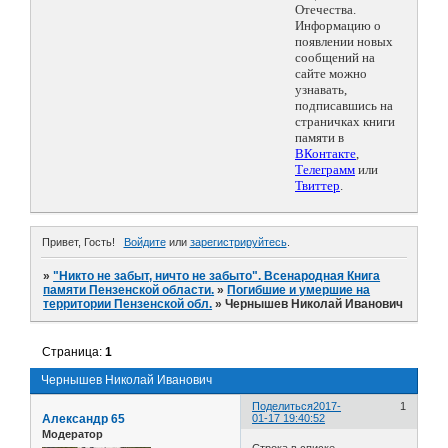
Отечества.
Информацию о
появлении новых
сообщений на
сайте можно
узнавать,
подписавшись на
страничках книги
памяти в
ВКонтакте
,
Телеграмм
или
Твиттер
.
Привет, Гость!
Войдите
или
зарегистрируйтесь
.
»
"Никто не забыт, ничто не забыто". Всенародная Книга
памяти Пензенской области.
»
Погибшие и умершие на
территории Пензенской обл.
»
Чернышев Николай Иванович
Страница:
1
Чернышев Николай Иванович
Поделиться
2017-
1
Александр 65
01-17 19:40:52
Модератор
Строка в списке