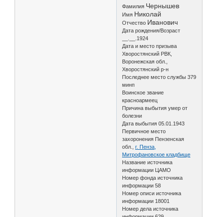
Чернышев
Фамилия
Николай
Имя
Иванович
Отчество
Дата рождения/Возраст
__.__.1924
Дата и место призыва
Хворостянский РВК,
Воронежская обл.,
Хворостянский р-н
Последнее место службы 379
минп
Воинское звание
красноармеец
Причина выбытия умер от
болезни
Дата выбытия 05.01.1943
Первичное место
захоронения Пензенская
обл.,
г. Пенза,
Митрофановское кладбище
Название источника
информации ЦАМО
Номер фонда источника
информации 58
Номер описи источника
информации 18001
Номер дела источника
информации 629