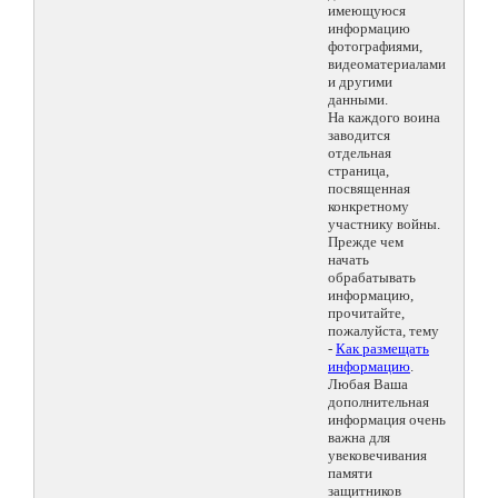
имеющуюся
информацию
фотографиями,
видеоматериалами
и другими
данными.
На каждого воина
заводится
отдельная
страница,
посвященная
конкретному
участнику войны.
Прежде чем
начать
обрабатывать
информацию,
прочитайте,
пожалуйста, тему
-
Как размещать
информацию
.
Любая Ваша
дополнительная
информация очень
важна для
увековечивания
памяти
защитников