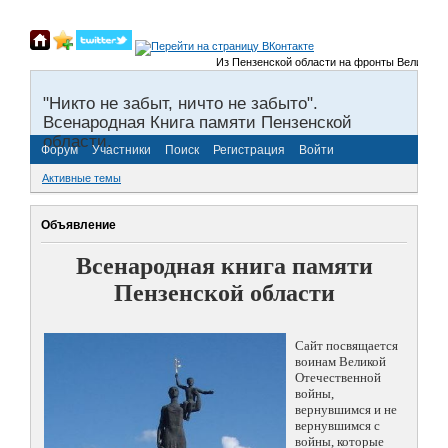
Из Пензенской области на фронты Великой Отече
"Никто не забыт, ничто не забыто".
Всенародная Книга памяти Пензенской
области.
Форум
Участники
Поиск
Регистрация
Войти
Активные темы
Объявление
Всенародная книга памяти
Пензенской области
Сайт посвящается
воинам Великой
Отечественной
войны,
вернувшимся и не
вернувшимся с
войны, которые