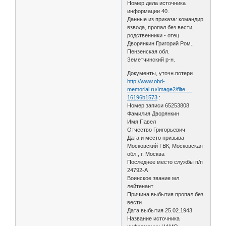
Номер дела источника
информации 40.
Данные из приказа: командир
взвода, пропал без вести,
родственники - отец
Дворянкин Григорий Ром.,
Пензенская обл.
Земетчинский р-н.
Документы, уточн.потери
http://www.obd-
memorial.ru/Image2/filte …
16196b1573
:
Номер записи 65253808
Фамилия Дворянкин
Имя Павел
Отчество Григорьевич
Дата и место призыва
Московский ГВК, Московская
обл., г. Москва
Последнее место службы п/п
24792-А
Воинское звание мл.
лейтенант
Причина выбытия пропал без
вести
Дата выбытия 25.02.1943
Название источника