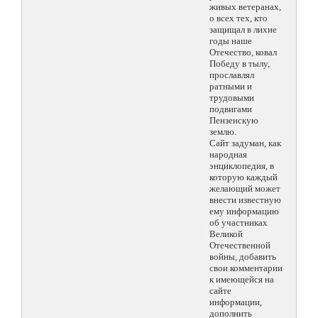
живых ветеранах,
о всех тех, кто
защищал в лихие
годы наше
Отечество, ковал
Победу в тылу,
прославлял
ратными и
трудовыми
подвигами
Пензенскую
землю.
Сайт задуман, как
народная
энциклопедия, в
которую каждый
желающий может
внести известную
ему информацию
об участниках
Великой
Отечественной
войны, добавить
свои комментарии
к имеющейся на
сайте
информации,
дополнить