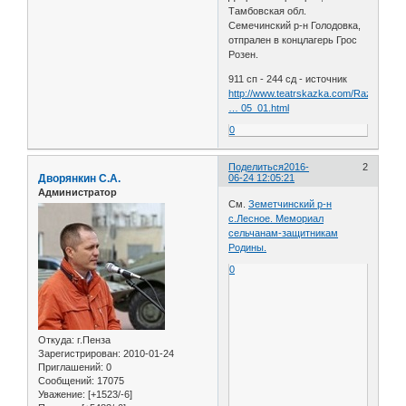
Тамбовская обл.
Семечинский р-н Голодовка,
отпрален в концлагерь Грос
Розен.
911 сп - 244 сд - источник
http://www.teatrskazka.com/Raznoe/Pe
… 05_01.html
0
Поделиться
2016-
2
Дворянкин С.А.
06-24 12:05:21
Администратор
См.
Земетчинский р-н
с.Лесное. Мемориал
сельчанам-защитникам
Родины.
0
Откуда:
г.Пенза
Зарегистрирован
: 2010-01-24
Приглашений:
0
Сообщений:
17075
Уважение:
[+1523/-6]