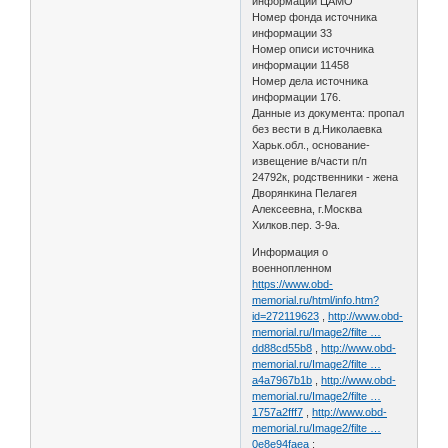
информации ЦАМО
Номер фонда источника
информации 33
Номер описи источника
информации 11458
Номер дела источника
информации 176.
Данные из документа: пропал
без вести в д.Николаевка
Харьк.обл., основание-
извещение в/части п/п
24792к, родственники - жена
Дворянкина Пелагея
Алексеевна, г.Москва
Хилков.пер. 3-9а.
Информация о
военнопленном
https://www.obd-
memorial.ru/html/info.htm?
id=272119623
,
http://www.obd-
memorial.ru/Image2/filte …
dd88cd55b8
,
http://www.obd-
memorial.ru/Image2/filte …
a4a7967b1b
,
http://www.obd-
memorial.ru/Image2/filte …
1757a2fff7
,
http://www.obd-
memorial.ru/Image2/filte …
0e8e94faea
: