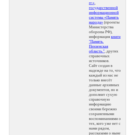
гг.»
,
государственной
информационной
системы «Память
народа»
(проекты
Министерства
обороны РФ),
информация
книги
"Память.
Пензенская
область."
, других
справочных
источников.
Сайт создан в
надежде на то, что
каждый из нас не
только внесёт
данные архивных
документов, но и
дополнит сухую
справочную
информацию
своими бережно
сохраненными
воспоминаниями о
тех, кого уже нет с
нами рядом,
рассказами о ныне