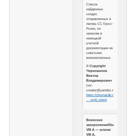
Список
найденных
солдат,
отправленных в
лагерь СС Гросс-
Розен, по
записям в
немецкой
учeтной
документации на
советских
военнопленных.
© Copyright
Черновалов
Виктор
Владимирович
(vic-
creator@yandex.ru)
https://zhurnal.lib.ru/c/chernowa
… en41.shtml
Воинские
захоронения/Stalag
VIII A — шталаг
VIII A.