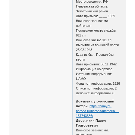
Место рождения: РФ,
Пензенская область,
Земетчинский район
Дата призыва: __.__.1939
Воинское звание: мл.
лейтенант
Последнее место службы:
911 сп
Воинская часть: 911 сп
Выбытие из воинской части:
25.02.1943
Куда выбыл: Пропал без
вести
Дата прибытия: 06.11.1942
Информация об архиве -
Источник информации:
ЦАМО
Фонд ист. информации: 1526
Опись ист. информации: 2
Дело ист. информации: 8
Документ, уточняющий
потери.
https://pamyat-
naroda.ru/heroes/memoria …
157743586/
Дворянкин Павел
Григорьевич
Воинское звание: мл.