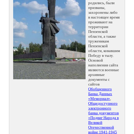
родились, были
призваны,
захоронены либо
в настоящее время
проживают на
территории
Пензенской
области, а также
труженикам
Пензенской
области, ковавшим
Победу в тылу.
Основой
наполнения сайта
являются военные
архивные
документы с
сайтов
Обобщенного
Банка Данных
«Мемориал»
,
Общедоступного
электронного
банка документов
«Подвиг Народа в
Великой
Отечественной
войне 1941-1945