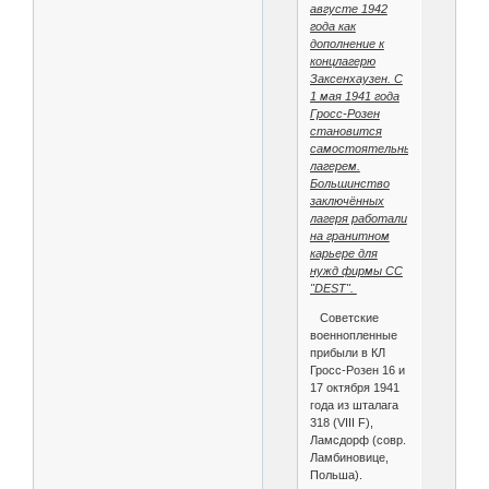
августе 1942
года как
дополнение к
концлагерю
Заксенхаузен. С
1 мая 1941 года
Гросс-Розен
становится
самостоятельным
лагерем.
Большинство
заключённых
лагеря работали
на гранитном
карьере для
нужд фирмы СС
"DEST".
Советские
военнопленные
прибыли в КЛ
Гросс-Розен 16 и
17 октября 1941
года из шталага
318 (VIII F),
Ламсдорф (совр.
Ламбиновице,
Польша).