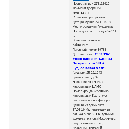
Номер записи 272119623
Фамилия Дворянкин
Имя Павел
Отчество Григорьевич
Дата рождения 23.11.1918
Место рождения Голодовка
Последнее место службы 911
СП
Воинское звание мл.
лейтенант
Лагерный номер 39788
Дата пленения
25.11.1943
Место пленения Каховка
Лагерь шталаг VIII A
Судьба попал в плен
(видимо, 25.02.1943 -
примечание ДСА)
Название источника
информации ЦАМО
Номер фонда источника
информации Картотека
военнопленных офицеров.
Данные из документа:
27.02.1944г. переведен из
лаг.344 в лаг. VIII А, девичья
фамилия матери Машучкова,
родственники - отец
Дворянкин Григорий,