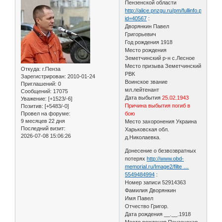
Пензенской области
http://alice.pnzgu.ru/pm/fullinfo.php?
id=40567
:
Дворянкин Павел
Григорьевич
Год рождения 1918
Место рождения
Земетчинский р-н с.Лесное
Место призыва Земетчинский
Откуда:
г.Пенза
РВК
Зарегистрирован
: 2010-01-24
Воинское звание
Приглашений:
0
мл.лейтенант
Сообщений:
17075
Дата выбытия
25.02.1943
Уважение:
[+1523/-6]
Причина выбытия погиб в
Позитив:
[+5483/-0]
Провел на форуме:
бою
9 месяцев 22 дня
Место захоронения Украина
Последний визит:
Харьковская обл.
2026-07-08 15:06:26
д.Николаевка.
Донесение о безвозвратных
потерях
http://www.obd-
memorial.ru/Image2/filte …
5549484994
:
Номер записи 52914363
Фамилия Дворянкин
Имя Павел
Отчество Григор.
Дата рождения __.__.1918
Место рождения Пензенская