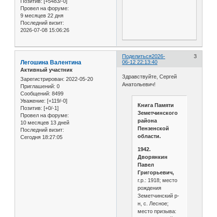
Позитив:
[+5483/-0]
Провел на форуме:
9 месяцев 22 дня
Последний визит:
2026-07-08 15:06:26
Поделиться
2026-
3
Легошина Валентина
06-12 22:13:40
Активный участник
Здравствуйте, Сергей
Зарегистрирован
: 2022-05-20
Анатольевич!
Приглашений:
0
Сообщений:
8499
Уважение:
[+119/-0]
Книга Памяти
Позитив:
[+0/-1]
Земетчинского
Провел на форуме:
района
10 месяцев 13 дней
Пензенской
Последний визит:
области.
Сегодня 18:27:05
1942.
Дворянкин
Павел
Григорьевич,
г.р.: 1918; место
рождения
Земетчинский р-
н, с. Лесное;
место призыва: