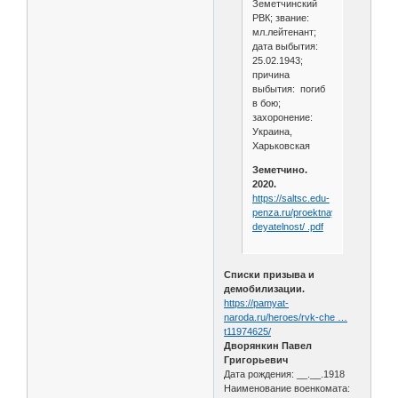
Земетчинский
РВК; звание:
мл.лейтенант;
дата выбытия:
25.02.1943;
причина
выбытия: погиб
в бою;
захоронение:
Украина,
Харьковская
Земетчино.
2020.
https://saltsc.edu-
penza.ru/proektnaya-
deyatelnost/ .pdf
Списки призыва и
демобилизации.
https://pamyat-
naroda.ru/heroes/rvk-che …
t11974625/
Дворянкин Павел
Григорьевич
Дата рождения: __.__.1918
Наименование военкомата: