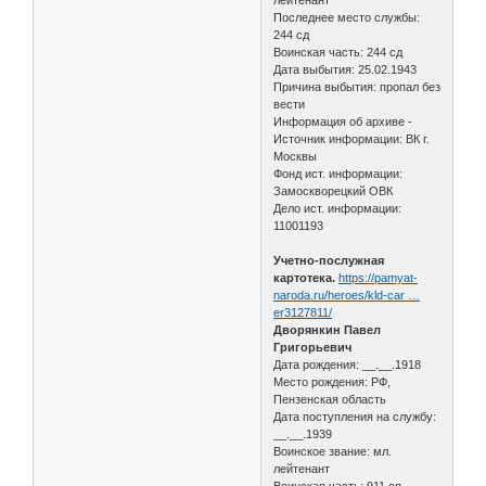
лейтенант
Последнее место службы:
244 сд
Воинская часть: 244 сд
Дата выбытия: 25.02.1943
Причина выбытия: пропал без
вести
Информация об архиве -
Источник информации: ВК г.
Москвы
Фонд ист. информации:
Замоскворецкий ОВК
Дело ист. информации:
11001193
Учетно-послужная
картотека.
https://pamyat-
naroda.ru/heroes/kld-car …
er3127811/
Дворянкин Павел
Григорьевич
Дата рождения: __.__.1918
Место рождения: РФ,
Пензенская область
Дата поступления на службу:
__.__.1939
Воинское звание: мл.
лейтенант