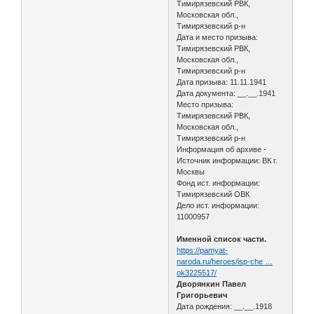
Тимирязевский РВК,
Московская обл.,
Тимирязевский р-н
Дата и место призыва:
Тимирязевский РВК,
Московская обл.,
Тимирязевский р-н
Дата призыва: 11.11.1941
Дата документа: __.__.1941
Место призыва:
Тимирязевский РВК,
Московская обл.,
Тимирязевский р-н
Информация об архиве -
Источник информации: ВК г.
Москвы
Фонд ист. информации:
Тимирязевский ОВК
Дело ист. информации:
11000957
Именной список части.
https://pamyat-
naroda.ru/heroes/isp-che …
ok3225517/
Дворянкин Павел
Григорьевич
Дата рождения: __.__.1918