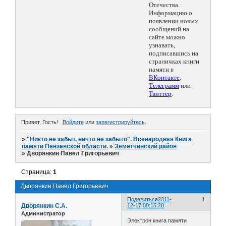
Отечества.
Информацию о
появлении новых
сообщений на
сайте можно
узнавать,
подписавшись на
страничках книги
памяти в
ВКонтакте
,
Телеграмм
или
Твиттер
.
Привет, Гость!
Войдите
или
зарегистрируйтесь
.
»
"Никто не забыт, ничто не забыто". Всенародная Книга
памяти Пензенской области.
»
Земетчинский район
»
Дворянкин Павел Григорьевич
Страница:
1
Дворянкин Павел Григорьевич
Поделиться
2011-
1
Дворянкин С.А.
12-17 00:15:20
Администратор
Электрон.книга памяти