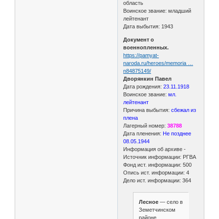
область
Воинское звание: младший
лейтенант
Дата выбытия: 1943
Документ о
военнопленных.
https://pamyat-
naroda.ru/heroes/memoria …
n84875149/
Дворянкин Павел
Дата рождения:
23.11.1918
Воинское звание:
мл.
лейтенант
Причина выбытия:
сбежал из
плена
Лагерный номер:
38788
Дата пленения:
Не позднее
08.05.1944
Информация об архиве -
Источник информации: РГВА
Фонд ист. информации: 500
Опись ист. информации: 4
Дело ист. информации: 364
Лесное
— село в
Земетчинском
районе