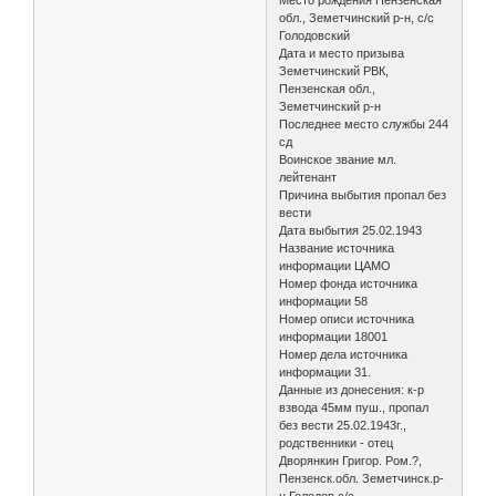
обл., Земетчинский р-н, с/с
Голодовский
Дата и место призыва
Земетчинский РВК,
Пензенская обл.,
Земетчинский р-н
Последнее место службы 244
сд
Воинское звание мл.
лейтенант
Причина выбытия пропал без
вести
Дата выбытия 25.02.1943
Название источника
информации ЦАМО
Номер фонда источника
информации 58
Номер описи источника
информации 18001
Номер дела источника
информации 31.
Данные из донесения: к-р
взвода 45мм пуш., пропал
без вести 25.02.1943г.,
родственники - отец
Дворянкин Григор. Ром.?,
Пензенск.обл. Земетчинск.р-
н Голодов.с/с.