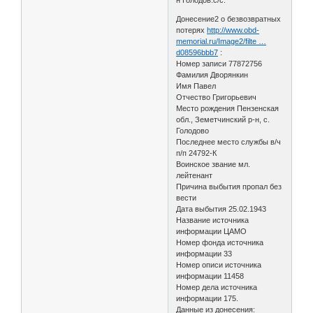
Донесение2 о безвозвратных
потерях
http://www.obd-
memorial.ru/Image2/filte …
d08596bbb7
:
Номер записи 77872756
Фамилия Дворянкин
Имя Павел
Отчество Григорьевич
Место рождения Пензенская
обл., Земетчинский р-н, с.
Голодово
Последнее место службы в/ч
п/п 24792-К
Воинское звание мл.
лейтенант
Причина выбытия пропал без
вести
Дата выбытия 25.02.1943
Название источника
информации ЦАМО
Номер фонда источника
информации 33
Номер описи источника
информации 11458
Номер дела источника
информации 175.
Данные из донесения: