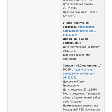
Воинская часть: 911 сп
Дата окончания службы:
25.02.1943
Причина выбытия: Пропал
без вести
Учетно-послужная
картотека.
https://pamyat-
naroda.ru/heroes/kld-car …
er3127812/
Дворянкин Павел
Григорьевич
Дата поступления на службу:
03.11.1942
Воинское звание: мл.
лейтенант
Записи из БД офицеров ЦА
МО РФ.
https://pamyat-
naroda.ru/heroes/sm-pers …
064324292/
Дворянкин Павел
Григорьевич
Дата рождения: 23.11.1918
Место рождения: Пензенская
область Земетчинский район
село Голодово
Наименование военкомата:
Московский ГВК Московская