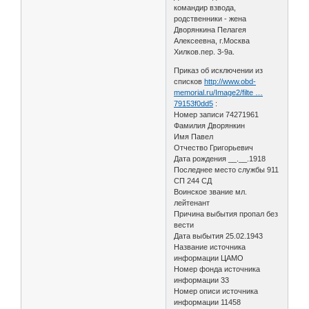
командир взвода,
родственники - жена
Дворянкина Пелагея
Алексеевна, г.Москва
Хилков.пер. 3-9а.
Приказ об исключении из
списков
http://www.obd-
memorial.ru/Image2/filte …
79153f0dd5
:
Номер записи 74271961
Фамилия Дворянкин
Имя Павел
Отчество Григорьевич
Дата рождения __.__.1918
Последнее место службы 911
СП 244 СД
Воинское звание мл.
лейтенант
Причина выбытия пропал без
вести
Дата выбытия 25.02.1943
Название источника
информации ЦАМО
Номер фонда источника
информации 33
Номер описи источника
информации 11458