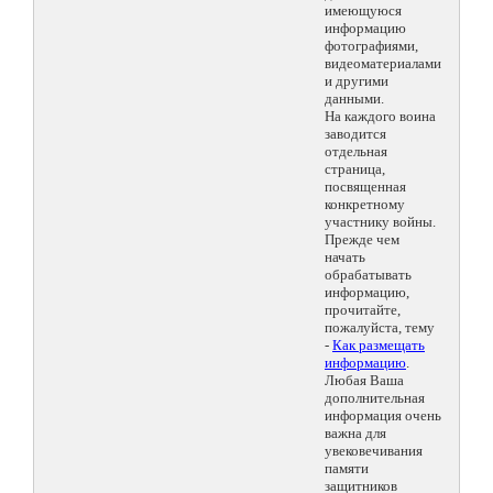
имеющуюся
информацию
фотографиями,
видеоматериалами
и другими
данными.
На каждого воина
заводится
отдельная
страница,
посвященная
конкретному
участнику войны.
Прежде чем
начать
обрабатывать
информацию,
прочитайте,
пожалуйста, тему
-
Как размещать
информацию
.
Любая Ваша
дополнительная
информация очень
важна для
увековечивания
памяти
защитников