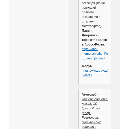
беглецов (но не
имеющий
прямого
отношения к
шталагу
люфтваффе) -
Павел
Дворянкин
тоже отправлен
в Гросс-Розен.
https://obd-
memorial.ru/html/info.htm?
i … amp;page=3
Форум:
https://www.sgvavia.ru/forum/140
670-38
Немецкий
концентрационный
лагерь СС
Гросс-Розен
(совр.
Рогожница,
Польша) был
основан в