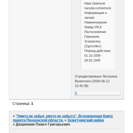
https://pamyat-
naroda.ru/memorial/camp/1284/
Информация о
лагере
Наименование
Stalag VIII A
Расположение
Германия,
Згоржелец
(Zgorzelec)
Период действия
01.10.1939 -
28.02.1945
Отредактировано Легошина
Валентина (2026-06-12
22:45:38)
0
Страница:
1
»
"Никто не забыт, ничто не забыто". Всенародная Книга
памяти Пензенской области.
»
Земетчинский район
»
Дворянкин Павел Григорьевич