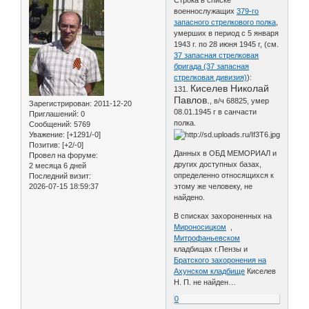
военнослужащих
379-го
запасного стрелкового полка
,
умерших в период с 5 января
1943 г. по 28 июня 1945 г, (см.
37 запасная стрелковая
бригада (37 запасная
стрелковая дивизия)
):
Киселев Николай
131.
Павлов.
, в/ч 68825, умер
Зарегистрирован
: 2011-12-20
08.01.1945 г в санчасти
Приглашений:
0
полка.
Сообщений:
5769
Уважение:
[+1291/-0]
Позитив:
[+2/-0]
Данных в ОБД МЕМОРИАЛ и
Провел на форуме:
других доступных базах,
2 месяца 6 дней
определенно относящихся к
Последний визит:
2026-07-15 18:59:37
этому же человеку, не
найдено.
В списках захороненных на
Мироносицком
,
Митрофаньевском
кладбищах г.Пензы и
Братского захоронения на
Ахунском кладбище
Киселев
Н. П. не найден…
0