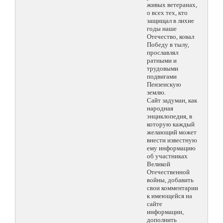
живых ветеранах,
о всех тех, кто
защищал в лихие
годы наше
Отечество, ковал
Победу в тылу,
прославлял
ратными и
трудовыми
подвигами
Пензенскую
землю.
Сайт задуман, как
народная
энциклопедия, в
которую каждый
желающий может
внести известную
ему информацию
об участниках
Великой
Отечественной
войны, добавить
свои комментарии
к имеющейся на
сайте
информации,
дополнить