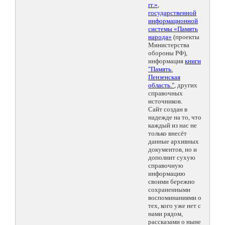
гг.»
,
государственной
информационной
системы «Память
народа»
(проекты
Министерства
обороны РФ),
информация
книги
"Память.
Пензенская
область."
, других
справочных
источников.
Сайт создан в
надежде на то, что
каждый из нас не
только внесёт
данные архивных
документов, но и
дополнит сухую
справочную
информацию
своими бережно
сохраненными
воспоминаниями о
тех, кого уже нет с
нами рядом,
рассказами о ныне