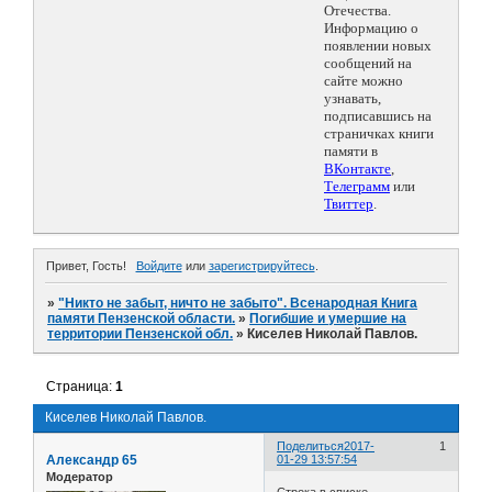
Отечества.
Информацию о
появлении новых
сообщений на
сайте можно
узнавать,
подписавшись на
страничках книги
памяти в
ВКонтакте
,
Телеграмм
или
Твиттер
.
Привет, Гость!
Войдите
или
зарегистрируйтесь
.
»
"Никто не забыт, ничто не забыто". Всенародная Книга
памяти Пензенской области.
»
Погибшие и умершие на
территории Пензенской обл.
»
Киселев Николай Павлов.
Страница:
1
Киселев Николай Павлов.
Поделиться
2017-
1
Александр 65
01-29 13:57:54
Модератор
Строка в списке