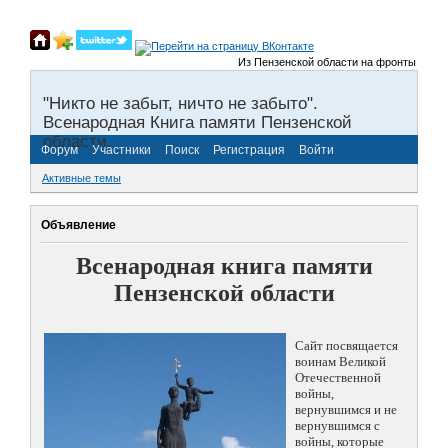
Из Пензенской области на фронты Великой
"Никто не забыт, ничто не забыто".
Всенародная Книга памяти Пензенской
области.
Форум
Участники
Поиск
Регистрация
Войти
Активные темы
Объявление
Всенародная книга памяти
Пензенской области
Сайт посвящается
воинам Великой
Отечественной
войны,
вернувшимся и не
вернувшимся с
войны, которые