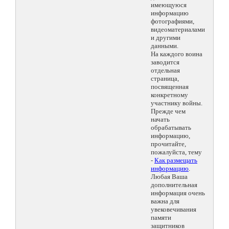
имеющуюся
информацию
фотографиями,
видеоматериалами
и другими
данными.
На каждого воина
заводится
отдельная
страница,
посвященная
конкретному
участнику войны.
Прежде чем
начать
обрабатывать
информацию,
прочитайте,
пожалуйста, тему
-
Как размещать
информацию
.
Любая Ваша
дополнительная
информация очень
важна для
увековечивания
памяти
защитников