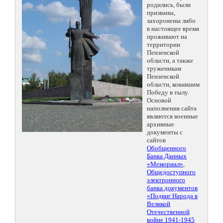
родились, были
призваны,
захоронены либо
в настоящее время
проживают на
территории
Пензенской
области, а также
труженикам
Пензенской
области, ковавшим
Победу в тылу.
Основой
наполнения сайта
являются военные
архивные
документы с
сайтов
Обобщенного
Банка Данных
«Мемориал»
,
Общедоступного
электронного
банка документов
«Подвиг Народа в
Великой
Отечественной
войне 1941-1945