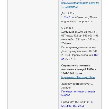
http://www.teatrskazka.com/Raznoe/Pe
… 03.html#02
До 1.9.41 г.:
1,
2 и 3 сп
, 45-мм оад, 76-мм
оад, осамрр, сапр, орс, атр.
С 1.9.41 г.:
1293, 1295 и 1297 сп, 973 ап,
697 озад, 472 рр, 861 обс, 495
медсанбат, 334 орхз, 331 атр,
264 пхп.
Период вхождения в состав
Действующей армии 16.7.41-
26.9.41 Переименована в
160
сд
26.9.41 г.
Справочник полевых
почтовых станций РККА в
1941-1945 годах.
http://www.soldat.ru/pps.html
Запросу соответствует 1
записей
Полевая почтовая станция
№0303
Название: 153 СД (1Ф),
6
МСДНО, 160-2 СД