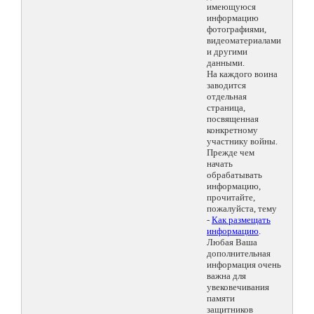
имеющуюся
информацию
фотографиями,
видеоматериалами
и другими
данными.
На каждого воина
заводится
отдельная
страница,
посвященная
конкретному
участнику войны.
Прежде чем
начать
обрабатывать
информацию,
прочитайте,
пожалуйста, тему
-
Как размещать
информацию
.
Любая Ваша
дополнительная
информация очень
важна для
увековечивания
памяти
защитников