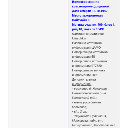
Воинское звание
красноармеец|рядовой
Дата смерти 15.10.1942
Место захоронения
Цайтхайн II
Могила участок 409, блок I,
ряд 10, могила 13491
Фамилия на латинице
Utuschkin
Название источника
информации ЦАМО
Номер фонда источника
информации 58
Номер описи источника
информации 977520
Номер дела источника
информации 2092
Дополнительная
информация:
- уроженец д. Колычево
Нижнеломовского р-на
Пензенской обл.;
- мать урожденная
Копылова;
- в/ч: 2 сп;
- Утушкина Прасковья,
Московская обл., ст.
Бескудниково, Воробьевский