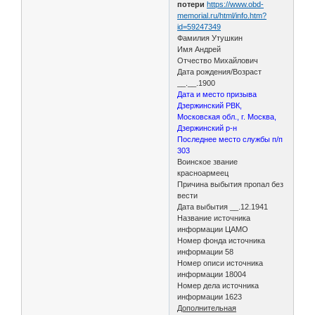
потери
https://www.obd-
memorial.ru/html/info.htm?
id=59247349
Фамилия Утушкин
Имя Андрей
Отчество Михайлович
Дата рождения/Возраст
__.__.1900
Дата и место призыва
Дзержинский РВК,
Московская обл., г. Москва,
Дзержинский р-н
Последнее место службы п/п
303
Воинское звание
красноармеец
Причина выбытия пропал без
вести
Дата выбытия __.12.1941
Название источника
информации ЦАМО
Номер фонда источника
информации 58
Номер описи источника
информации 18004
Номер дела источника
информации 1623
Дополнительная