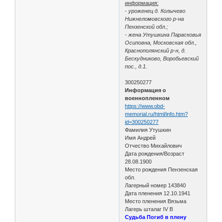
информация:
- уроженец д. Колычево
Нижнеломовского р-на
Пензенской обл.;
- жена Утушкина Парасковья
Осиповна, Московская обл.,
Краснополянский р-н, д.
Бескудниково, Воробьевский
пос., д.1.
300250277
Информация о
военнопленном
https://www.obd-
memorial.ru/html/info.htm?
id=300250277
Фамилия Утушкин
Имя Андрей
Отчество Михайлович
Дата рождения/Возраст
28.08.1900
Место рождения Пензенская
обл.
Лагерный номер 143840
Дата пленения 12.10.1941
Место пленения Вязьма
Лагерь шталаг IV B
Судьба Погиб в плену