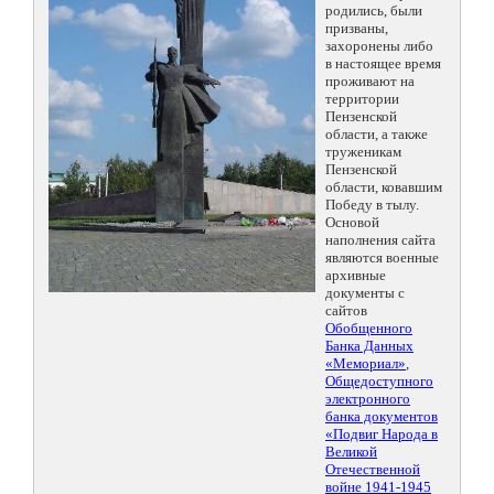
родились, были
призваны,
захоронены либо
в настоящее время
проживают на
территории
Пензенской
области, а также
труженикам
Пензенской
области, ковавшим
Победу в тылу.
Основой
наполнения сайта
являются военные
архивные
документы с
сайтов
Обобщенного
Банка Данных
«Мемориал»
,
Общедоступного
электронного
банка документов
«Подвиг Народа в
Великой
Отечественной
войне 1941-1945