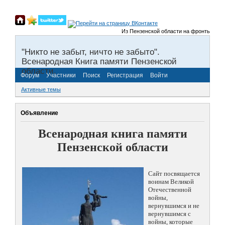
Из Пензенской области на фронты Великой
"Никто не забыт, ничто не забыто".
Всенародная Книга памяти Пензенской
области.
Форум
Участники
Поиск
Регистрация
Войти
Активные темы
Объявление
Всенародная книга памяти
Пензенской области
Сайт посвящается
воинам Великой
Отечественной
войны,
вернувшимся и не
вернувшимся с
войны, которые