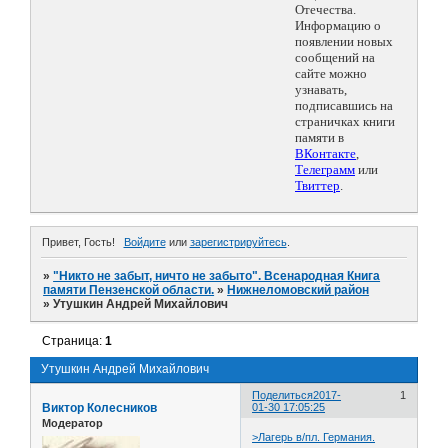
Отечества.
Информацию о
появлении новых
сообщений на
сайте можно
узнавать,
подписавшись на
страничках книги
памяти в
ВКонтакте
,
Телеграмм
или
Твиттер
.
Привет, Гость!
Войдите
или
зарегистрируйтесь
.
»
"Никто не забыт, ничто не забыто". Всенародная Книга
памяти Пензенской области.
»
Нижнеломовский район
»
Утушкин Андрей Михайлович
Страница:
1
Утушкин Андрей Михайлович
Поделиться
2017-
1
Виктор Колесников
01-30 17:05:25
Модератор
>Лагерь в/пл. Германия.