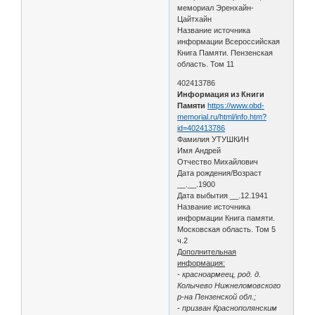
мемориал Эренхайн-
Цайтхайн
Название источника
информации Всероссийская
Книга Памяти. Пензенская
область. Том 11
402413786
Информация из Книги
Памяти
https://www.obd-
memorial.ru/html/info.htm?
id=402413786
Фамилия УТУШКИН
Имя Андрей
Отчество Михайлович
Дата рождения/Возраст
__.__.1900
Дата выбытия __.12.1941
Название источника
информации Книга памяти.
Московская область. Том 5
ч.2
Дополнительная
информация:
- красноармеец, род. д.
Колычево Нижнеломовского
р-на Пензенской обл.;
- призван Краснополянским