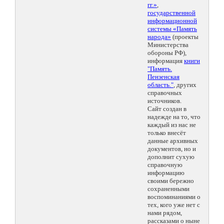
гг.»
,
государственной
информационной
системы «Память
народа»
(проекты
Министерства
обороны РФ),
информация
книги
"Память.
Пензенская
область."
, других
справочных
источников.
Сайт создан в
надежде на то, что
каждый из нас не
только внесёт
данные архивных
документов, но и
дополнит сухую
справочную
информацию
своими бережно
сохраненными
воспоминаниями о
тех, кого уже нет с
нами рядом,
рассказами о ныне