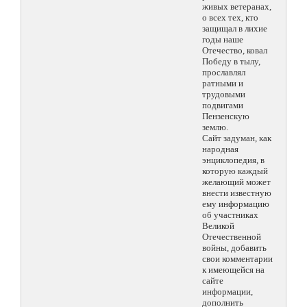
живых ветеранах,
о всех тех, кто
защищал в лихие
годы наше
Отечество, ковал
Победу в тылу,
прославлял
ратными и
трудовыми
подвигами
Пензенскую
землю.
Сайт задуман, как
народная
энциклопедия, в
которую каждый
желающий может
внести известную
ему информацию
об участниках
Великой
Отечественной
войны, добавить
свои комментарии
к имеющейся на
сайте
информации,
дополнить