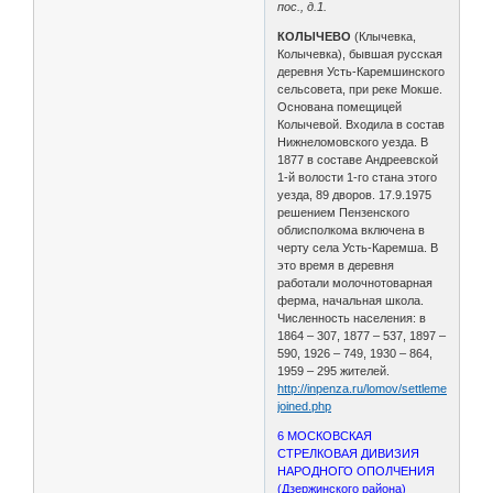
пос., д.1.
КОЛЫЧЕВО
(Клычевка,
Колычевка), бывшая русская
деревня Усть-Каремшинского
сельсовета, при реке Мокше.
Основана помещицей
Колычевой. Входила в состав
Нижнеломовского уезда. В
1877 в составе Андреевской
1-й волости 1-го стана этого
уезда, 89 дворов. 17.9.1975
решением Пензенского
облисполкома включена в
черту села Усть-Каремша. В
это время в деревня
работали молочнотоварная
ферма, начальная школа.
Численность населения: в
1864 – 307, 1877 – 537, 1897 –
590, 1926 – 749, 1930 – 864,
1959 – 295 жителей.
http://inpenza.ru/lomov/settlements-
joined.php
6 МОСКОВСКАЯ
СТРЕЛКОВАЯ ДИВИЗИЯ
НАРОДНОГО ОПОЛЧЕНИЯ
(Дзержинского района)