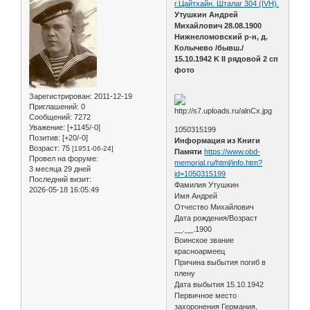
г.Цайтхайн. Шталаг 304 (IVH).
Утушкин Андрей
Михайлович 28.08.1900
Нижнеломовский р-н, д.
Колычево /бывш./
15.10.1942 K II рядовой 2 сп
фото
Зарегистрирован
: 2011-12-19
Приглашений:
0
Сообщений:
7272
Уважение:
[+1145/-0]
1050315199
Позитив:
[+20/-0]
Информация из Книги
Возраст:
75
[1951-06-24]
Памяти
https://www.obd-
Провел на форуме:
memorial.ru/html/info.htm?
3 месяца 29 дней
id=1050315199
Последний визит:
Фамилия Утушкин
2026-05-18 16:05:49
Имя Андрей
Отчество Михайлович
Дата рождения/Возраст
__.__.1900
Воинское звание
красноармеец
Причина выбытия погиб в
плену
Дата выбытия 15.10.1942
Первичное место
захоронения Германия,