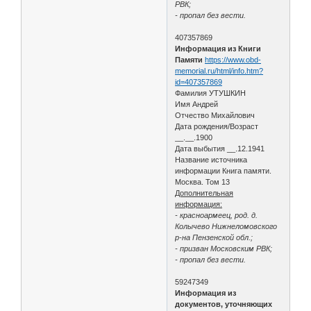
РВК;
- пропал без вести.
407357869
Информация из Книги
Памяти
https://www.obd-
memorial.ru/html/info.htm?
id=407357869
Фамилия УТУШКИН
Имя Андрей
Отчество Михайлович
Дата рождения/Возраст
__.__.1900
Дата выбытия __.12.1941
Название источника
информации Книга памяти.
Москва. Том 13
Дополнительная
информация:
- красноармеец, род. д.
Колычево Нижнеломовского
р-на Пензенской обл.;
- призван Московским РВК;
- пропал без вести.
59247349
Информация из
документов, уточняющих