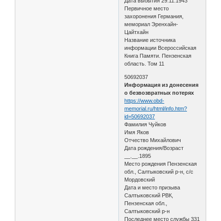
Дата выбытия 29.11.1943
Первичное место
захоронения Германия,
мемориал Эренхайн-
Цайтхайн
Название источника
информации Всероссийская
Книга Памяти. Пензенская
область. Том 11
50692037
Информация из донесения
о безвозвратных потерях
https://www.obd-
memorial.ru/html/info.htm?
id=50692037
Фамилия Чуйков
Имя Яков
Отчество Михайлович
Дата рождения/Возраст
__.__.1895
Место рождения Пензенская
обл., Салтыковский р-н, с/с
Мордовский
Дата и место призыва
Салтыковский РВК,
Пензенская обл.,
Салтыковский р-н
Последнее место службы 331