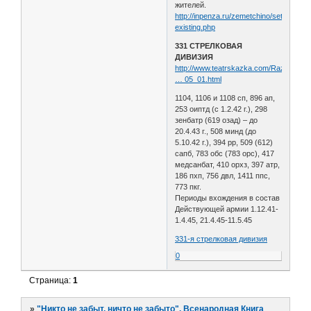
жителей.
http://inpenza.ru/zemetchino/settlements
existing.php
331 СТРЕЛКОВАЯ
ДИВИЗИЯ
http://www.teatrskazka.com/Raznoe/Pe
… 05_01.html
1104, 1106 и 1108 сп, 896 ап,
253 оиптд (с 1.2.42 г.), 298
зенбатр (619 озад) – до
20.4.43 г., 508 минд (до
5.10.42 г.), 394 рр, 509 (612)
сапб, 783 обс (783 орс), 417
медсанбат, 410 орхз, 397 атр,
186 пхп, 756 двл, 1411 ппс,
773 пкг.
Периоды вхождения в состав
Действующей армии 1.12.41-
1.4.45, 21.4.45-11.5.45
331-я стрелковая дивизия
0
Страница:
1
»
"Никто не забыт, ничто не забыто". Всенародная Книга