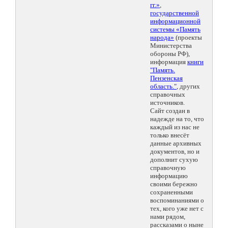
гг.»
,
государственной
информационной
системы «Память
народа»
(проекты
Министерства
обороны РФ),
информация
книги
"Память.
Пензенская
область."
, других
справочных
источников.
Сайт создан в
надежде на то, что
каждый из нас не
только внесёт
данные архивных
документов, но и
дополнит сухую
справочную
информацию
своими бережно
сохраненными
воспоминаниями о
тех, кого уже нет с
нами рядом,
рассказами о ныне