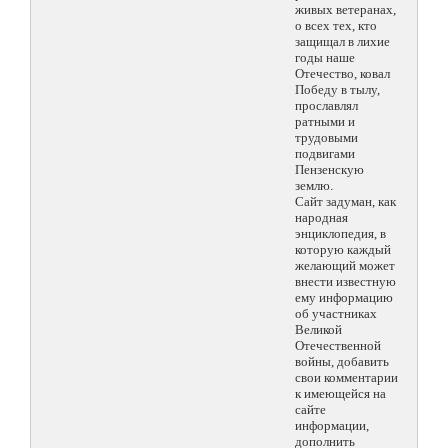
живых ветеранах,
о всех тех, кто
защищал в лихие
годы наше
Отечество, ковал
Победу в тылу,
прославлял
ратными и
трудовыми
подвигами
Пензенскую
землю.
Сайт задуман, как
народная
энциклопедия, в
которую каждый
желающий может
внести известную
ему информацию
об участниках
Великой
Отечественной
войны, добавить
свои комментарии
к имеющейся на
сайте
информации,
дополнить