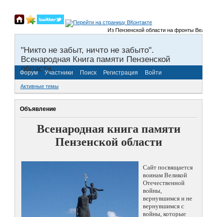
Из Пензенской области на фронты Великой Оте
"Никто не забыт, ничто не забыто".
Всенародная Книга памяти Пензенской
области.
Форум
Участники
Поиск
Регистрация
Войти
Активные темы
Объявление
Всенародная книга памяти
Пензенской области
Сайт посвящается
воинам Великой
Отечественной
войны,
вернувшимся и не
вернувшимся с
войны, которые