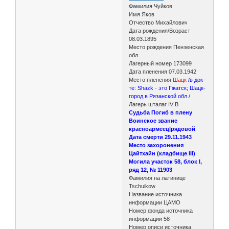
Фамилия Чуйков
Имя Яков
Отчество Михайлович
Дата рождения/Возраст
08.03.1895
Место рождения Пензенская
обл.
Лагерный номер 173099
Дата пленения 07.03.1942
Место пленения
Шацк
/в док-
те: Shazk - это Гжатск; Шацк-
город в Рязанской обл./
Лагерь шталаг IV B
Судьба Погиб в плену
Воинское звание
красноармеец|рядовой
Дата смерти 29.11.1943
Место захоронения
Цайтхайн (кладбище III)
Могила участок 58, блок I,
ряд 12, № 11903
Фамилия на латинице
Tschuikow
Название источника
информации ЦАМО
Номер фонда источника
информации 58
Номер описи источника