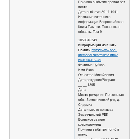
Причина выбытия пропал без
вести
Дата выбытия 30.11.1941
Название источника
информации Всероссийская
Книга Памяти. Пензенская
область. Том 9
1050316249
Информация из Книги
Памяти
https://www.obd-
memorial.ru/html/info.htm?
id=1050316249
Фамилия Чуйков
Имя Яков
Отчество Михайлович
Дата рождения/Возраст
__.__.1895
Дата
Место рождения Пензенская
обл., Земетчинский р-н, д.
Сядемка
Дата и место призыва
Земетчинский РВК
Воинское звание
красноармеец
Причина выбытия погиб в
плену