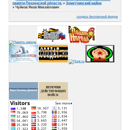
памяти Пензенской области.
»
Земетчинский район
»
Чуйков Яков Михайлович
создать бесплатный форум