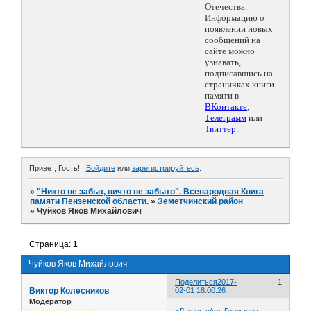
Отечества.
Информацию о
появлении новых
сообщений на
сайте можно
узнавать,
подписавшись на
страничках книги
памяти в
ВКонтакте
,
Телеграмм
или
Твиттер
.
Привет, Гость!
Войдите
или
зарегистрируйтесь
.
»
"Никто не забыт, ничто не забыто". Всенародная Книга
памяти Пензенской области.
»
Земетчинский район
»
Чуйков Яков Михайлович
Страница:
1
Чуйков Яков Михайлович
Поделиться
2017-
1
Виктор Колесников
02-01 18:00:26
Модератор
>Лагерь в/пл. Германия.