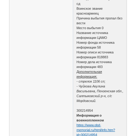
сд
Воинское звание
красноармеец
Причина выбытия пропал без
вести
Место выбытия 0
Название источника
информации ЦАМО
Номер фонда источника
информации 58
Номер описи источника
информации 818883
Номер дела источника
информации 483
Дополнительная
информация:
- стрелок 1106 сп;
- Чуйкова Акулина
Васильевна, Пензенская обл.,
Салтыковский р-н, с/с
Мордовский.
300214954
Информация о
военнопленном
https://www.obd-
memorial.ru/html/info.htm?
id=300214954