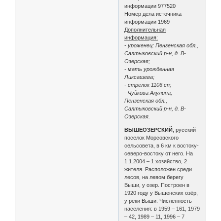
информации 977520
Номер дела источника
информации 1969
Дополнительная
информация:
- уроженец: Пензенская обл.,
Салтыковский р-н, д. В-
Озерская;
- мать урожденная
Ликсашева;
- стрелок 1106 сп;
- Чуйкова Акулина,
Пензенская обл.,
Салтыковский р-н, д. В-
Озерская.
ВЫШЕОЗЕРСКИЙ
, русский
поселок Морсовского
сельсовета, в 6 км к востоку-
северо-востоку от него. На
1.1.2004 – 1 хозяйство, 2
жителя. Расположен среди
лесов, на левом берегу
Выши, у озер. Построен в
1920 году у Вышенских озёр,
у реки Выши. Численность
населения: в 1959 – 161, 1979
– 42, 1989 – 11, 1996 – 7