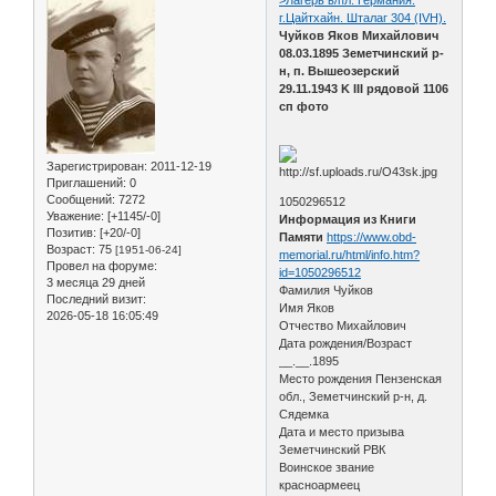
г.Цайтхайн. Шталаг 304 (IVH).
Чуйков Яков Михайлович
08.03.1895 Земетчинский р-
н, п. Вышеозерский
29.11.1943 K III рядовой 1106
сп фото
Зарегистрирован
: 2011-12-19
Приглашений:
0
Сообщений:
7272
1050296512
Уважение:
[+1145/-0]
Информация из Книги
Позитив:
[+20/-0]
Памяти
https://www.obd-
Возраст:
75
[1951-06-24]
memorial.ru/html/info.htm?
Провел на форуме:
id=1050296512
3 месяца 29 дней
Фамилия Чуйков
Последний визит:
Имя Яков
2026-05-18 16:05:49
Отчество Михайлович
Дата рождения/Возраст
__.__.1895
Место рождения Пензенская
обл., Земетчинский р-н, д.
Сядемка
Дата и место призыва
Земетчинский РВК
Воинское звание
красноармеец