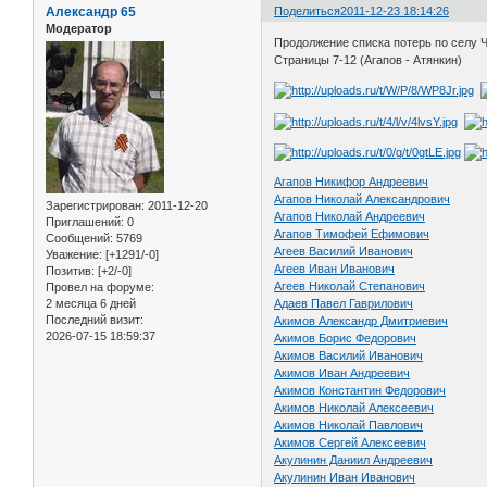
Александр 65
Поделиться
2011-12-23 18:14:26
Модератор
Продолжение списка потерь по селу 
Страницы 7-12 (Агапов - Атянкин)
Агапов Никифор Андреевич
Агапов Николай Александрович
Зарегистрирован
: 2011-12-20
Агапов Николай Андреевич
Приглашений:
0
Агапов Тимофей Ефимович
Сообщений:
5769
Агеев Василий Иванович
Уважение:
[+1291/-0]
Агеев Иван Иванович
Позитив:
[+2/-0]
Агеев Николай Степанович
Провел на форуме:
Адаев Павел Гаврилович
2 месяца 6 дней
Последний визит:
Акимов Александр Дмитриевич
2026-07-15 18:59:37
Акимов Борис Федорович
Акимов Василий Иванович
Акимов Иван Андреевич
Акимов Константин Федорович
Акимов Николай Алексеевич
Акимов Николай Павлович
Акимов Сергей Алексеевич
Акулинин Даниил Андреевич
Акулинин Иван Иванович