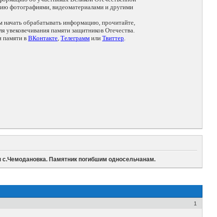
цию фотографиями, видеоматериалами и другими
ем начать обрабатывать информацию, прочитайте,
я увековечивания памяти защитников Отечества.
и памяти в
ВКонтакте
,
Телеграмм
или
Твиттер
.
н с.Чемодановка. Памятник погибшим односельчанам.
1