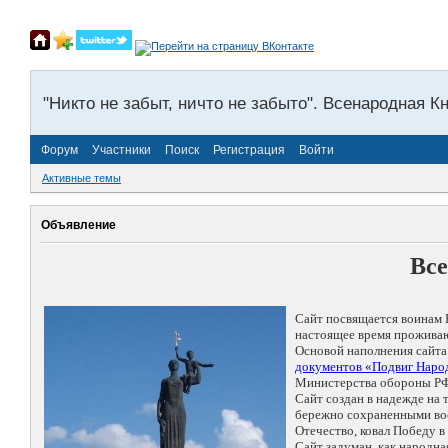
"Никто не забыт, ничто не забыто". Всенародная К
Форум
Участники
Поиск
Регистрация
Войти
Активные темы
Объявление
Все
Сайт посвящается воинам 
настоящее время проживаю
Основой наполнения сайта
документов «Подвиг Народ
Министерства обороны РФ
Сайт создан в надежде на
бережно сохраненными восп
Отечество, ковал Победу 
Сайт задуман, как народн