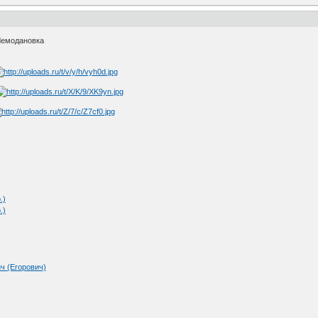
Чемодановка
.)
.)
ч (Егорович)