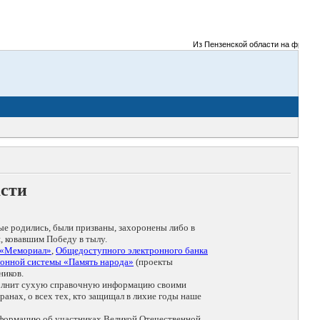
Из Пензенской области на фронты Вели
асти
ые родились, были призваны, захоронены либо в
, ковавшим Победу в тылу.
 «Мемориал»
,
Общедоступного электронного банка
онной системы «Память народа»
(проекты
ников.
дополнит сухую справочную информацию своими
анах, о всех тех, кто защищал в лихие годы наше
нформацию об участниках Великой Отечественной