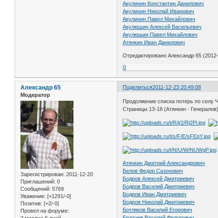
Акулинин Константин Данилович
Акулинин Николай Иванович
Акулинин Павел Михайлович
Акулюшин Алексей Васильевич
Акулюшин Павел Михайлович
Атянкин Иван Данилович
Отредактировано Александр 65 (2012-
0
Александр 65
Поделиться
2011-12-23 20:49:08
Модератор
Продолжение списка потерь по селу 
Страницы 13-18 (Атянкин - Генералов
Атянкин Дмитрий Александрович
Белов Федор Сазонович
Зарегистрирован
: 2011-12-20
Бодров Алексей Дмитриевич
Приглашений:
0
Бодров Василий Дмитриевич
Сообщений:
5769
Бодров Иван Дмитриевич
Уважение:
[+1291/-0]
Бодров Николай Дмитриевич
Позитив:
[+2/-0]
Ботляков Василий Егорович
Провел на форуме:
Братцев Василий Федорович
2 месяца 6 дней