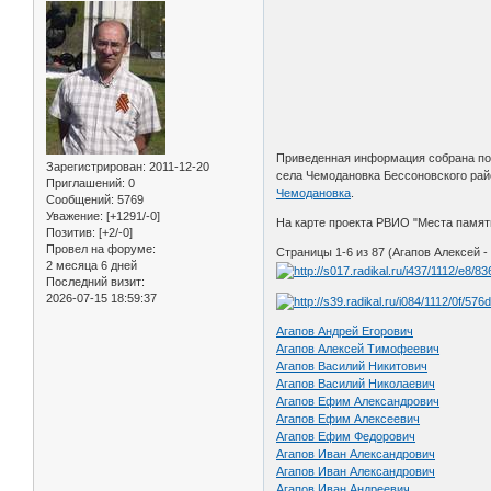
Приведенная информация собрана по 
Зарегистрирован
: 2011-12-20
села Чемодановка Бессоновского рай
Приглашений:
0
Чемодановка
.
Сообщений:
5769
Уважение:
[+1291/-0]
На карте проекта РВИО "Места памят
Позитив:
[+2/-0]
Провел на форуме:
Страницы 1-6 из 87 (Агапов Алексей -
2 месяца 6 дней
Последний визит:
2026-07-15 18:59:37
Агапов Андрей Егорович
Агапов Алексей Тимофеевич
Агапов Василий Никитович
Агапов Василий Николаевич
Агапов Ефим Александрович
Агапов Ефим Алексеевич
Агапов Ефим Федорович
Агапов Иван Александрович
Агапов Иван Александрович
Агапов Иван Андреевич