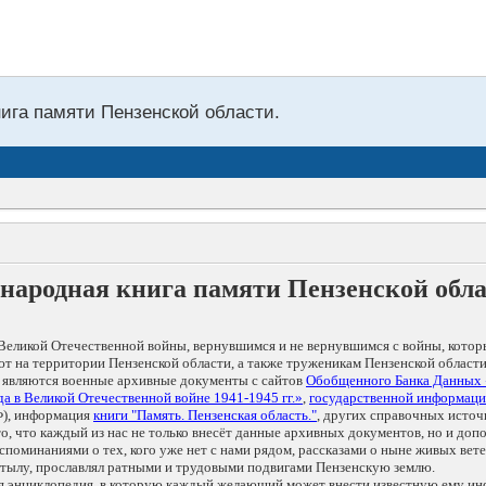
нига памяти Пензенской области.
народная книга памяти Пензенской обл
Великой Отечественной войны, вернувшимся и не вернувшимся с войны, котор
т на территории Пензенской области, а также труженикам Пензенской области
 являются военные архивные документы с сайтов
Обобщенного Банка Данных
а в Великой Отечественной войне 1941-1945 гг.»
,
государственной информаци
), информация
книги "Память. Пензенская область."
, других справочных источ
 то, что каждый из нас не только внесёт данные архивных документов, но и 
оминаниями о тех, кого уже нет с нами рядом, рассказами о ныне живых ветер
в тылу, прославлял ратными и трудовыми подвигами Пензенскую землю.
ая энциклопедия, в которую каждый желающий может внести известную ему и