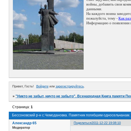
войны, добавить свои ко
данными.
На каждого воина заводит
пожалуйста, тему -
Как ра
Информацию о появлении н
Привет, Гость!
Войдите
или
зарегистрируйтесь
.
»
"Никто не забыт, ничто не забыто". Всенародная Книга памяти Пе
Страница:
1
Бессоновский р-н с.Чемодановка. Памятник погибшим односельчанам.
Александр 65
Поделиться
2011-12-22 19:08:10
Модератор