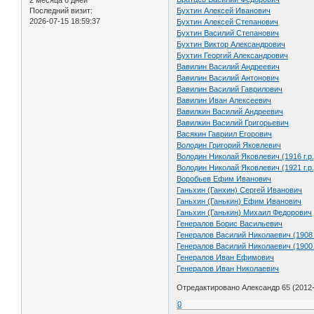
Последний визит:
Бухтин Алексей Иванович
2026-07-15 18:59:37
Бухтин Алексей Степанович
Бухтин Василий Степанович
Бухтин Виктор Александрович
Бухтин Георгий Александрович
Вавилин Василий Андреевич
Вавилин Василий Антонович
Вавилин Василий Гаврилович
Вавилин Иван Алексеевич
Вавилкин Василий Андреевич
Вавилкин Василий Григорьевич
Васякин Гавриил Егорович
Володин Григорий Яковлевич
Володин Николай Яковлевич (1916 г.р.
Володин Николай Яковлевич (1921 г.р.
Воробьев Ефим Иванович
Ганьхин (Ганхин) Сергей Иванович
Ганьхин (Ганькин) Ефим Иванович
Ганьхин (Ганькин) Михаил Федорович
Генералов Борис Васильевич
Генералов Василий Николаевич (1908 г
Генералов Василий Николаевич (1900 г
Генералов Иван Ефимович
Генералов Иван Николаевич
Отредактировано Александр 65 (2012-
0