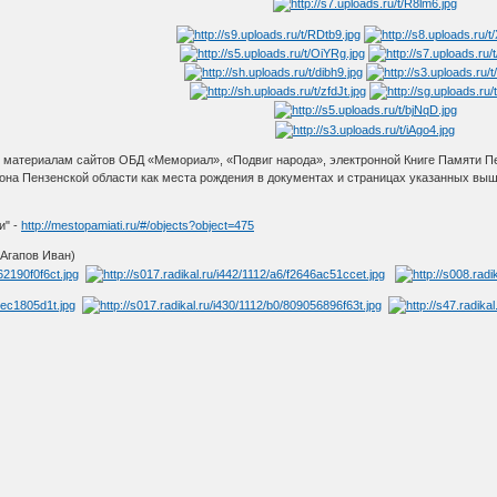
материалам сайтов ОБД «Мемориал», «Подвиг народа», электронной Книге Памяти Пе
она Пензенской области как места рождения в документах и страницах указанных выш
и" -
http://mestopamiati.ru/#/objects?object=475
 Агапов Иван)