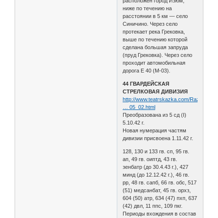
расположен город Изюм,
ниже по течению на
расстоянии в 5 км — село
Синичино. Через село
протекает река Грековка,
выше по течению которой
сделана большая запруда
(пруд Грековка). Через село
проходит автомобильная
дорога E 40 (М-03).
44 ГВАРДЕЙСКАЯ
СТРЕЛКОВАЯ ДИВИЗИЯ
http://www.teatrskazka.com/Raznoe/Pe
… 05_02.html
Преобразована из 5 сд (I)
5.10.42 г.
Новая нумерация частям
дивизии присвоена 1.11.42 г.
128, 130 и 133 гв. сп, 95 гв.
ап, 49 гв. оиптд, 43 гв.
зенбатр (до 30.4.43 г.), 427
минд (до 12.12.42 г.), 46 гв.
рр, 48 гв. сапб, 66 гв. обс, 517
(51) медсанбат, 45 гв. орхз,
604 (50) атр, 634 (47) пхп, 637
(42) двл, 11 ппс, 109 пкг.
Периоды вхождения в состав