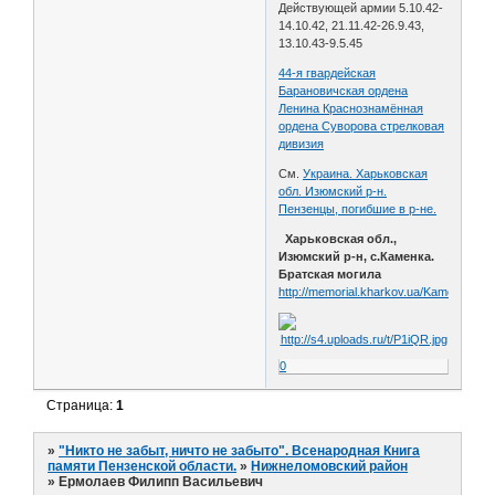
Действующей армии 5.10.42-
14.10.42, 21.11.42-26.9.43,
13.10.43-9.5.45
44-я гвардейская
Барановичская ордена
Ленина Краснознамённая
ордена Суворова стрелковая
дивизия
См.
Украина. Харьковская
обл. Изюмский р-н.
Пензенцы, погибшие в р-не.
Харьковская обл.,
Изюмский р-н, с.Каменка.
Братская могила
http://memorial.kharkov.ua/Kamenka3
0
Страница:
1
»
"Никто не забыт, ничто не забыто". Всенародная Книга
памяти Пензенской области.
»
Нижнеломовский район
»
Ермолаев Филипп Васильевич