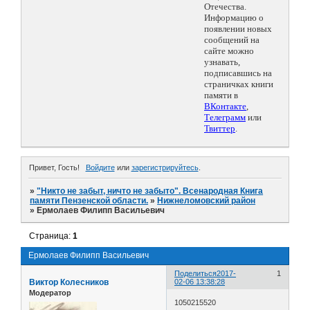
Отечества.
Информацию о
появлении новых
сообщений на
сайте можно
узнавать,
подписавшись на
страничках книги
памяти в
ВКонтакте
,
Телеграмм
или
Твиттер
.
Привет, Гость!
Войдите
или
зарегистрируйтесь
.
»
"Никто не забыт, ничто не забыто". Всенародная Книга
памяти Пензенской области.
»
Нижнеломовский район
»
Ермолаев Филипп Васильевич
Страница:
1
Ермолаев Филипп Васильевич
Поделиться
2017-
1
Виктор Колесников
02-06 13:38:28
Модератор
1050215520