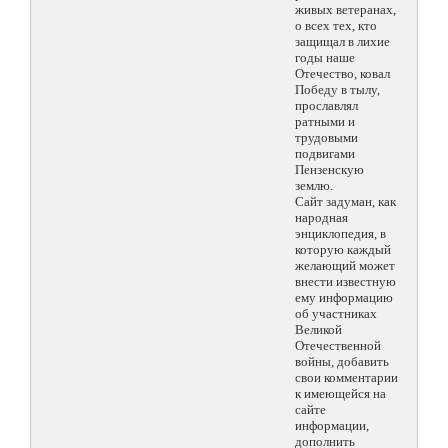
живых ветеранах,
о всех тех, кто
защищал в лихие
годы наше
Отечество, ковал
Победу в тылу,
прославлял
ратными и
трудовыми
подвигами
Пензенскую
землю.
Сайт задуман, как
народная
энциклопедия, в
которую каждый
желающий может
внести известную
ему информацию
об участниках
Великой
Отечественной
войны, добавить
свои комментарии
к имеющейся на
сайте
информации,
дополнить