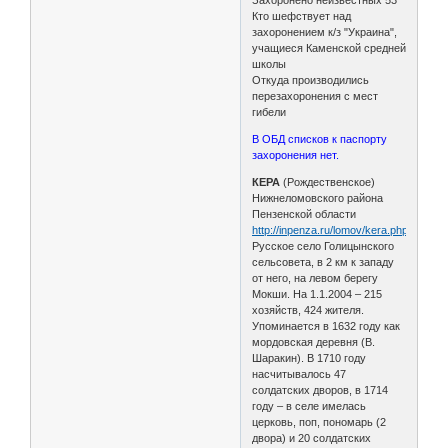
Кто шефствует над
захоронением к/з "Украина",
учащиеся Каменской средней
школы
Откуда производились
перезахоронения с мест
гибели
В ОБД списков к паспорту
захоронения нет.
КЕРА
(Рождественское)
Нижнеломовского района
Пензенской области
http://inpenza.ru/lomov/kera.php
Русское село Голицынского
сельсовета, в 2 км к западу
от него, на левом берегу
Мокши. На 1.1.2004 – 215
хозяйств, 424 жителя.
Упоминается в 1632 году как
мордовская деревня (В.
Шаракин). В 1710 году
насчитывалось 47
солдатских дворов, в 1714
году – в селе имелась
церковь, поп, пономарь (2
двора) и 20 солдатских