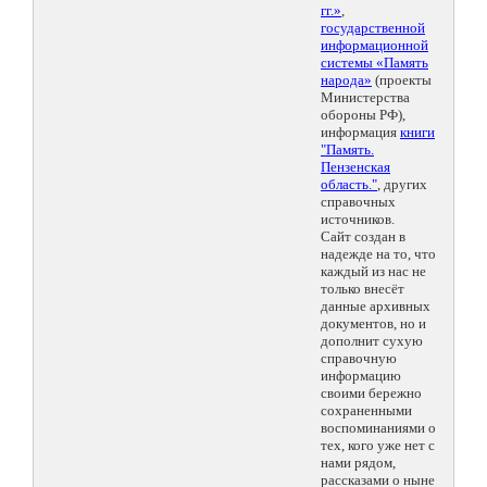
гг.»
,
государственной
информационной
системы «Память
народа»
(проекты
Министерства
обороны РФ),
информация
книги
"Память.
Пензенская
область."
, других
справочных
источников.
Сайт создан в
надежде на то, что
каждый из нас не
только внесёт
данные архивных
документов, но и
дополнит сухую
справочную
информацию
своими бережно
сохраненными
воспоминаниями о
тех, кого уже нет с
нами рядом,
рассказами о ныне