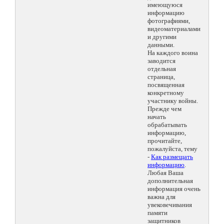
имеющуюся
информацию
фотографиями,
видеоматериалами
и другими
данными.
На каждого воина
заводится
отдельная
страница,
посвященная
конкретному
участнику войны.
Прежде чем
начать
обрабатывать
информацию,
прочитайте,
пожалуйста, тему
-
Как размещать
информацию
.
Любая Ваша
дополнительная
информация очень
важна для
увековечивания
памяти
защитников