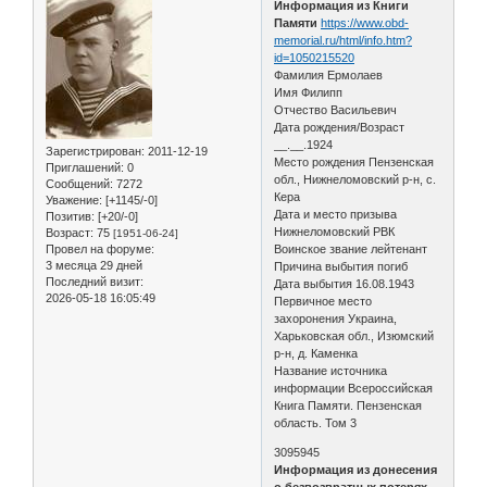
Информация из Книги
Памяти
https://www.obd-
memorial.ru/html/info.htm?
id=1050215520
Фамилия Ермолаев
Имя Филипп
Отчество Васильевич
Дата рождения/Возраст
__.__.1924
Зарегистрирован
: 2011-12-19
Место рождения Пензенская
Приглашений:
0
обл., Нижнеломовский р-н, с.
Сообщений:
7272
Кера
Уважение:
[+1145/-0]
Дата и место призыва
Позитив:
[+20/-0]
Нижнеломовский РВК
Возраст:
75
[1951-06-24]
Провел на форуме:
Воинское звание лейтенант
3 месяца 29 дней
Причина выбытия погиб
Последний визит:
Дата выбытия 16.08.1943
2026-05-18 16:05:49
Первичное место
захоронения Украина,
Харьковская обл., Изюмский
р-н, д. Каменка
Название источника
информации Всероссийская
Книга Памяти. Пензенская
область. Том 3
3095945
Информация из донесения
о безвозвратных потерях