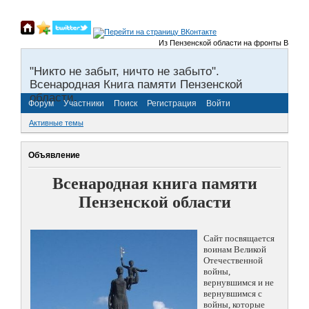
Из Пензенской области на фронты Великой О
"Никто не забыт, ничто не забыто".
Всенародная Книга памяти Пензенской
области.
Форум
Участники
Поиск
Регистрация
Войти
Активные темы
Объявление
Всенародная книга памяти
Пензенской области
Сайт посвящается
воинам Великой
Отечественной
войны,
вернувшимся и не
вернувшимся с
войны, которые