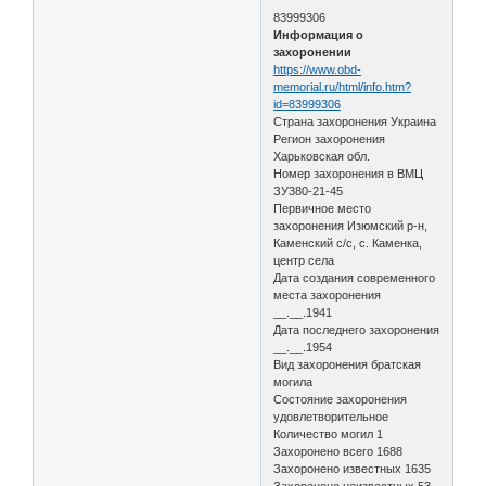
83999306
Информация о
захоронении
https://www.obd-
memorial.ru/html/info.htm?
id=83999306
Страна захоронения Украина
Регион захоронения
Харьковская обл.
Номер захоронения в ВМЦ
ЗУ380-21-45
Первичное место
захоронения Изюмский р-н,
Каменский с/с, с. Каменка,
центр села
Дата создания современного
места захоронения
__.__.1941
Дата последнего захоронения
__.__.1954
Вид захоронения братская
могила
Состояние захоронения
удовлетворительное
Количество могил 1
Захоронено всего 1688
Захоронено известных 1635
Захоронено неизвестных 53