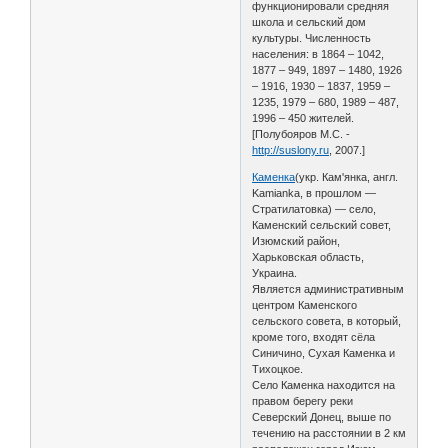
функционировали средняя
школа и сельский дом
культуры. Численность
населения: в 1864 – 1042,
1877 – 949, 1897 – 1480, 1926
– 1916, 1930 – 1837, 1959 –
1235, 1979 – 680, 1989 – 487,
1996 – 450 жителей.
[Полубояров М.С. -
http://suslony.ru
, 2007.]
Каменка
(укр. Кам'янка, англ.
Kamianka, в прошлом —
Стратилатовка) — село,
Каменский сельский совет,
Изюмский район,
Харьковская область,
Украина.
Является административным
центром Каменского
сельского совета, в который,
кроме того, входят сёла
Синичино, Сухая Каменка и
Тихоцкое.
Село Каменка находится на
правом берегу реки
Северский Донец, выше по
течению на расстоянии в 2 км