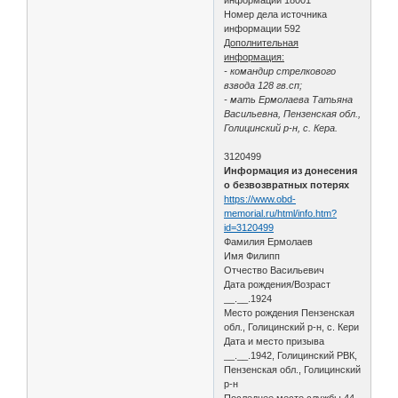
Номер дела источника
информации 592
Дополнительная
информация:
- командир стрелкового
взвода 128 гв.сп;
- мать Ермолаева Татьяна
Васильевна, Пензенская обл.,
Голицинский р-н, с. Кера.
3120499
Информация из донесения
о безвозвратных потерях
https://www.obd-
memorial.ru/html/info.htm?
id=3120499
Фамилия Ермолаев
Имя Филипп
Отчество Васильевич
Дата рождения/Возраст
__.__.1924
Место рождения Пензенская
обл., Голицинский р-н, с. Кери
Дата и место призыва
__.__.1942, Голицинский РВК,
Пензенская обл., Голицинский
р-н
Последнее место службы 44