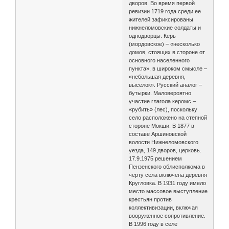
дворов. Во время первой
ревизии 1719 года среди ее
жителей зафиксированы
нижнеломовские солдаты и
однодворцы. Керь
(мордовское) – «несколько
домов, стоящих в стороне от
основного населенного
пункта», в широком смысле –
«небольшая деревня,
выселок». Русский аналог –
бутырки. Маловероятно
участие глагола керомс –
«рубить» (лес), поскольку
село расположено на степной
стороне Мокши. В 1877 в
составе Аршиновской
волости Нижнеломовского
уезда, 149 дворов, церковь.
17.9.1975 решением
Пензенского облисполкома в
черту села включена деревня
Кругловка. В 1931 году имело
место массовое выступление
крестьян против
коллективизации, включая
вооруженное сопротивление.
В 1996 году в селе