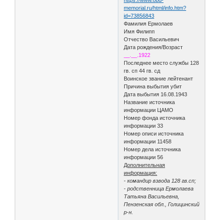
memorial.ru/html/info.htm?
id=73856843
Фамилия Ермолаев
Имя Филипп
Отчество Васильевич
Дата рождения/Возраст
__.__.1922
Последнее место службы 128
гв. сп 44 гв. сд
Воинское звание лейтенант
Причина выбытия убит
Дата выбытия 16.08.1943
Название источника
информации ЦАМО
Номер фонда источника
информации 33
Номер описи источника
информации 11458
Номер дела источника
информации 56
Дополнительная
информация:
- командир взвода 128 гв.сп;
- родственница Ермолаева
Татьяна Васильевна,
Пензенская обл., Голицинский
р-н.