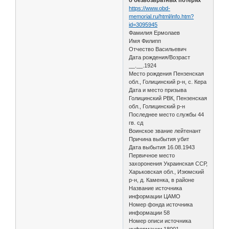
https://www.obd-
memorial.ru/html/info.htm?
id=3095945
Фамилия Ермолаев
Имя Филипп
Отчество Васильевич
Дата рождения/Возраст
__.__.1924
Место рождения Пензенская
обл., Голицинский р-н, с. Кера
Дата и место призыва
Голицинский РВК, Пензенская
обл., Голицинский р-н
Последнее место службы 44
гв. сд
Воинское звание лейтенант
Причина выбытия убит
Дата выбытия 16.08.1943
Первичное место
захоронения Украинская ССР,
Харьковская обл., Изюмский
р-н, д. Каменка, в районе
Название источника
информации ЦАМО
Номер фонда источника
информации 58
Номер описи источника
информации 18001