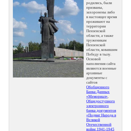
родились, были
призваны,
захоронены либо
в настоящее время
проживают на
территории
Пензенской
области, а также
труженикам
Пензенской
области, ковавшим
Победу в тылу.
Основой
наполнения сайта
являются военные
архивные
документы с
сайтов
Обобщенного
Банка Данных
«Мемориал»
,
Общедоступного
электронного
банка документов
«Подвиг Народа в
Великой
Отечественной
войне 1941-1945