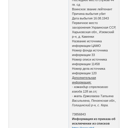
гв. сд
Воинское звание лейтенант
Причина выбытия убит
Дата выбытия 16.08.1943
Первичное место
захоронения Украинская ССР,
Харьковская обл., Изюмский
р-н, д. Каменки
Название источника
информации ЦАМО
Номер фонда источника
информации 33
Номер описи источника
информации 11458
Номер дела источника
информации 120
Дополнительная
информация:
- командир стрелкового
взвода 128 гв.сп;
- мать Ермолаева Татьяна
Васильевна, Пензенская обл.,
Голицинский р-н, с. Кера.
73856843
Информация из приказа об
исключении из списков
https://www.obd-