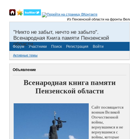
Из Пензенской области на фронты Великой Отеч
"Никто не забыт, ничто не забыто".
Всенародная Книга памяти Пензенской
области.
Форум
Участники
Поиск
Регистрация
Войти
Активные темы
Объявление
Всенародная книга памяти
Пензенской области
Сайт посвящается
воинам Великой
Отечественной
войны,
вернувшимся и не
вернувшимся с
войны, которые