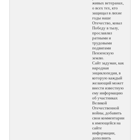
живых ветеранах,
о всех тех, кто
защищал в лихие
годы наше
Отечество, ковал
Победу в тылу,
прославлял
ратными и
трудовыми
подвигами
Пензенскую
землю.
Сайт задуман, как
народная
энциклопедия, в
которую каждый
желающий может
внести известную
ему информацию
об участниках
Великой
Отечественной
войны, добавить
свои комментарии
к имеющейся на
сайте
информации,
дополнить