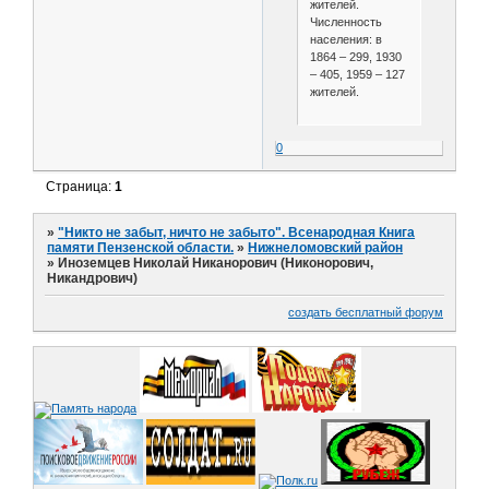
жителей.
Численность
населения: в
1864 – 299, 1930
– 405, 1959 – 127
жителей.
0
Страница:
1
»
"Никто не забыт, ничто не забыто". Всенародная Книга
памяти Пензенской области.
»
Нижнеломовский район
»
Иноземцев Николай Никанорович (Никонорович,
Никандрович)
создать бесплатный форум