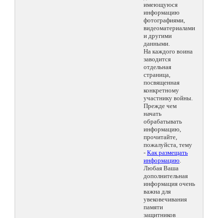
имеющуюся
информацию
фотографиями,
видеоматериалами
и другими
данными.
На каждого воина
заводится
отдельная
страница,
посвященная
конкретному
участнику войны.
Прежде чем
начать
обрабатывать
информацию,
прочитайте,
пожалуйста, тему
-
Как размещать
информацию
.
Любая Ваша
дополнительная
информация очень
важна для
увековечивания
памяти
защитников