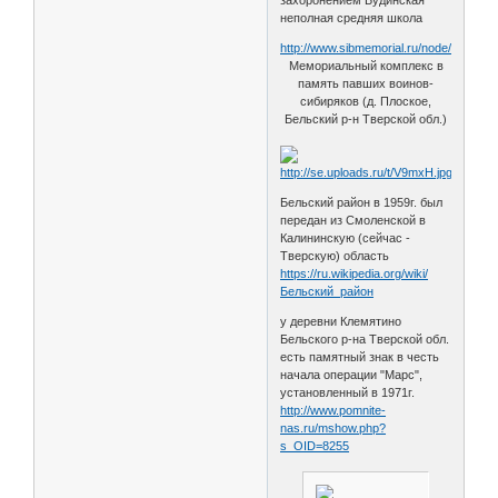
неполная средняя школа
http://www.sibmemorial.ru/node/6
Мемориальный комплекс в
память павших воинов-
сибиряков (д. Плоское,
Бельский р-н Тверской обл.)
Бельский район в 1959г. был
передан из Смоленской в
Калининскую (сейчас -
Тверскую) область
https://ru.wikipedia.org/wiki/
Бельский_район
у деревни Клемятино
Бельского р-на Тверской обл.
есть памятный знак в честь
начала операции "Марс",
установленный в 1971г.
http://www.pomnite-
nas.ru/mshow.php?
s_OID=8255