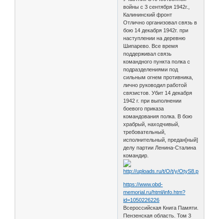
войны с 3 сентября 1942г.,
Калининский фронт
Отлично организовал связь в
бою 14 декабря 1942г. при
наступлении на деревню
Шипарево. Все время
поддерживал связь
командного пункта полка с
подразделениями под
сильным огнем противника,
лично руководил работой
связистов. Убит 14 декабря
1942 г. при выполнении
боевого приказа
командования полка. В бою
храбрый, находчивый,
требовательный,
исполнительный, предан[ный]
делу партии Ленина-Сталина
командир.
https://www.obd-
memorial.ru/html/info.htm?
id=1050226226
Всероссийская Книга Памяти.
Пензенская область. Том 3