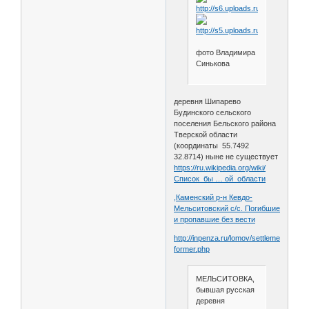
фото Владимира
Синькова
деревня Шипарево
Будинского сельского
поселения Бельского района
Тверской области
(координаты 55.7492
32.8714) ныне не существует
https://ru.wikipedia.org/wiki/
Список_бы … ой_области
,Каменский р-н Кевдо-
Мельситовский с/с. Погибшие
и пропавшие без вести
http://inpenza.ru/lomov/settlements-
former.php
МЕЛЬСИТОВКА,
бывшая русская
деревня