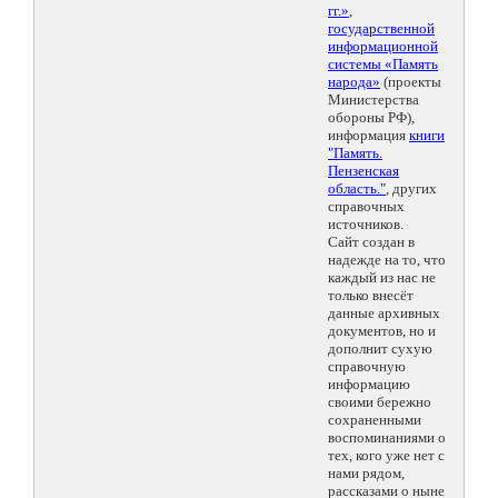
гг.»
,
государственной
информационной
системы «Память
народа»
(проекты
Министерства
обороны РФ),
информация
книги
"Память.
Пензенская
область."
, других
справочных
источников.
Сайт создан в
надежде на то, что
каждый из нас не
только внесёт
данные архивных
документов, но и
дополнит сухую
справочную
информацию
своими бережно
сохраненными
воспоминаниями о
тех, кого уже нет с
нами рядом,
рассказами о ныне