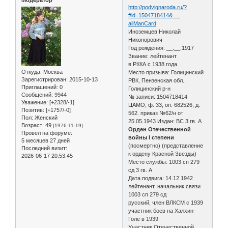
Модератор
http://podvignaroda.ru/?
#id=1504718414& …
ailManCard
Иноземцев Николай
Никонорович
Год рождения: __.__.1917
Звание: лейтенант
в РККА с 1938 года
Откуда:
Москва
Место призыва: Голицинский
Зарегистрирован
: 2015-10-13
РВК, Пензенская обл.,
Приглашений:
0
Голицинский р-н
Сообщений:
9944
№ записи: 1504718414
Уважение:
[+2328/-1]
ЦАМО, ф. 33, оп. 682526, д.
Позитив:
[+1757/-0]
562. приказ №62/н от
Пол:
Женский
25.05.1943 Издан: ВС 3 гв. А
Возраст:
49
[1976-11-19]
Орден Отечественной
Провел на форуме:
войны I степени
5 месяцев 27 дней
(посмертно) (представление
Последний визит:
к ордену Красной Звезды)
2026-06-17 20:53:45
Место службы: 1003 сп 279
сд 3 гв. А
Дата подвига: 14.12.1942
лейтенант, начальник связи
1003 сп 279 сд
русский, член ВЛКСМ с 1939
участник боев на Халхин-
Голе в 1939
Участник Отечественной