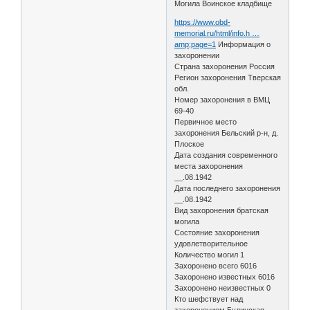
Могила Воинское кладбище
https://www.obd-
memorial.ru/html/info.h …
amp;page=1
Информация о
захоронении
Страна захоронения Россия
Регион захоронения Тверская
обл.
Номер захоронения в ВМЦ
69-40
Первичное место
захоронения Бельский р-н, д.
Плоское
Дата создания современного
места захоронения
__.08.1942
Дата последнего захоронения
__.08.1942
Вид захоронения братская
могила
Состояние захоронения
удовлетворительное
Количество могил 1
Захоронено всего 6016
Захоронено известных 6016
Захоронено неизвестных 0
Кто шефствует над
захоронением Будинская