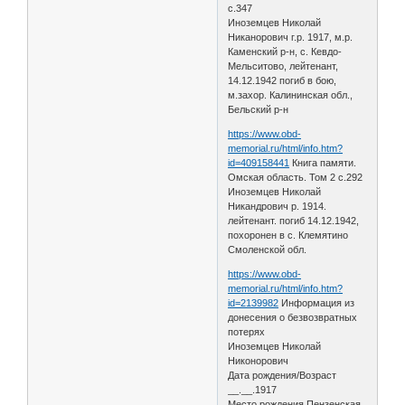
с.347
Иноземцев Николай
Никанорович г.р. 1917, м.р.
Каменский р-н, с. Кевдо-
Мельситово, лейтенант,
14.12.1942 погиб в бою,
м.захор. Калининская обл.,
Бельский р-н
https://www.obd-
memorial.ru/html/info.htm?
id=409158441
Книга памяти.
Омская область. Том 2 с.292
Иноземцев Николай
Никандрович р. 1914.
лейтенант. погиб 14.12.1942,
похоронен в с. Клемятино
Смоленской обл.
https://www.obd-
memorial.ru/html/info.htm?
id=2139982
Информация из
донесения о безвозвратных
потерях
Иноземцев Николай
Никонорович
Дата рождения/Возраст
__.__.1917
Место рождения Пензенская