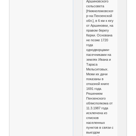
Аршиновского
сельсовета
[Нижнеломовского
р-на Пензенской
обл.], в 6 км к югу
от Аршиновки, на
правом берегу
Керки. Основана
не позже 1720
года
однодворцами-
пасечниками на
землях Ивана и
Тараса
Мельситовых.
Межи их дачи
показаны в
отказной книге
1691 года.
Решением
Пензенского
облисполкома от
11.3.1987 года
исключена из
списков
населенных
пунктов в связи с
выездом