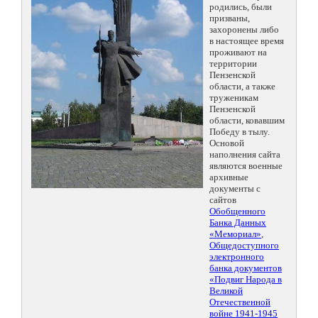
родились, были
призваны,
захоронены либо
в настоящее время
проживают на
территории
Пензенской
области, а также
труженикам
Пензенской
области, ковавшим
Победу в тылу.
Основой
наполнения сайта
являются военные
архивные
документы с
сайтов
Обобщенного
Банка Данных
«Мемориал»
,
Общедоступного
электронного
банка документов
«Подвиг Народа в
Великой
Отечественной
войне 1941-1945