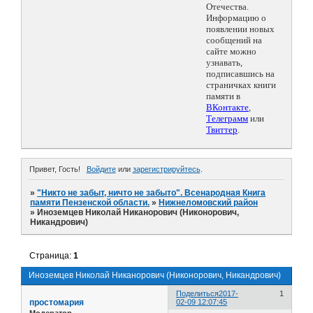
Отечества.
Информацию о
появлении новых
сообщений на
сайте можно
узнавать,
подписавшись на
страничках книги
памяти в
ВКонтакте
,
Телеграмм
или
Твиттер
.
Привет, Гость!
Войдите
или
зарегистрируйтесь
.
»
"Никто не забыт, ничто не забыто". Всенародная Книга
памяти Пензенской области.
»
Нижнеломовский район
»
Иноземцев Николай Никанорович (Никонорович,
Никандрович)
Страница:
1
Иноземцев Николай Никанорович (Никонорович, Никандрович)
Поделиться
2017-
1
простомария
02-09 12:07:45