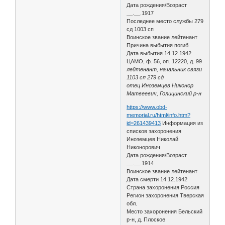
Дата рождения/Возраст
__.__.1917
Последнее место службы 279
сд 1003 сп
Воинское звание лейтенант
Причина выбытия погиб
Дата выбытия 14.12.1942
ЦАМО, ф. 56, оп. 12220, д. 99
лейтенант, начальник связи
1103 сп 279 сд
отец Иноземцев Никонор
Матвеевич, Голицинский р-н
https://www.obd-
memorial.ru/html/info.htm?
id=261439413
Информация из
списков захоронения
Иноземцев Николай
Никонорович
Дата рождения/Возраст
__.__.1914
Воинское звание лейтенант
Дата смерти 14.12.1942
Страна захоронения Россия
Регион захоронения Тверская
обл.
Место захоронения Бельский
р-н, д. Плоское