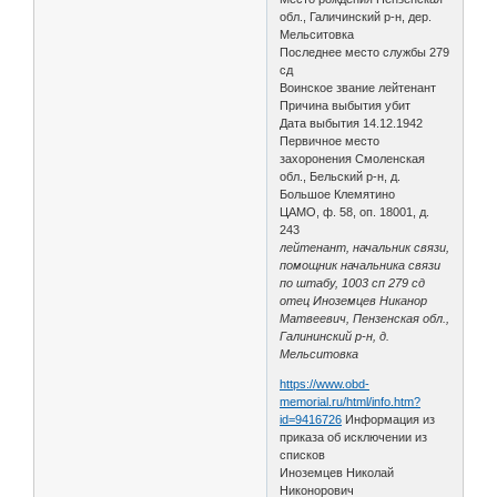
обл., Галичинский р-н, дер.
Мельситовка
Последнее место службы 279
сд
Воинское звание лейтенант
Причина выбытия убит
Дата выбытия 14.12.1942
Первичное место
захоронения Смоленская
обл., Бельский р-н, д.
Большое Клемятино
ЦАМО, ф. 58, оп. 18001, д.
243
лейтенант, начальник связи,
помощник начальника связи
по штабу, 1003 сп 279 сд
отец Иноземцев Никанор
Матвеевич, Пензенская обл.,
Галининский р-н, д.
Мельситовка
https://www.obd-
memorial.ru/html/info.htm?
id=9416726
Информация из
приказа об исключении из
списков
Иноземцев Николай
Никонорович