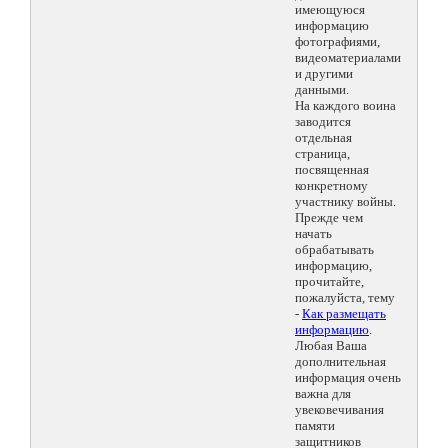
имеющуюся
информацию
фотографиями,
видеоматериалами
и другими
данными.
На каждого воина
заводится
отдельная
страница,
посвященная
конкретному
участнику войны.
Прежде чем
начать
обрабатывать
информацию,
прочитайте,
пожалуйста, тему
-
Как размещать
информацию
.
Любая Ваша
дополнительная
информация очень
важна для
увековечивания
памяти
защитников