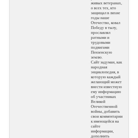
живых ветеранах,
о всех тех, кто
защищал в лихие
годы наше
Отечество, ковал
Победу в тылу,
прославлял
ратными и
трудовыми
подвигами
Пензенскую
землю.
Сайт задуман, как
народная
энциклопедия, в
которую каждый
желающий может
внести известную
ему информацию
об участниках
Великой
Отечественной
войны, добавить
свои комментарии
к имеющейся на
сайте
информации,
дополнить