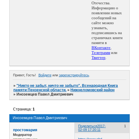
Отечества.
Информацию о
появлении новых
сообщений на
сайте можно
узнавать,
подписавшись на
страничках книги
памяти в
ВКонтакте
,
Телеграмм
или
Твиттер
.
Привет, Гость!
Войдите
или
зарегистрируйтесь
.
»
"Никто не забыт, ничто не забыто". Всенародная Книга
памяти Пензенской области.
»
Нижнеломовский район
»
Иноземцев Павел Дмитриевич
Страница:
1
Иноземцев Павел Дмитриевич
Поделиться
2017-
1
простомария
02-09 17:20:11
Модератор
https://www.obd-