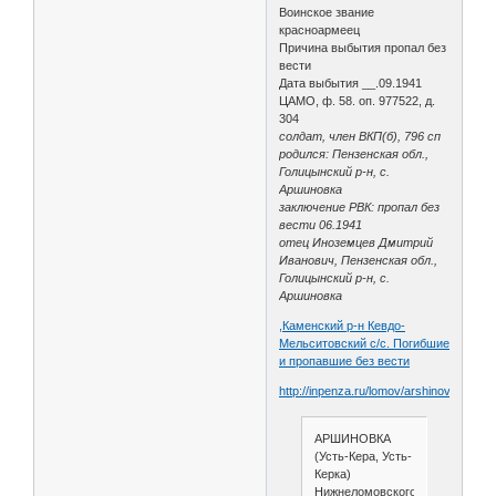
Воинское звание
красноармеец
Причина выбытия пропал без
вести
Дата выбытия __.09.1941
ЦАМО, ф. 58. оп. 977522, д.
304
солдат, член ВКП(б), 796 сп
родился: Пензенская обл.,
Голицынский р-н, с.
Аршиновка
заключение РВК: пропал без
вести 06.1941
отец Иноземцев Дмитрий
Иванович, Пензенская обл.,
Голицынский р-н, с.
Аршиновка
,Каменский р-н Кевдо-
Мельситовский с/с. Погибшие
и пропавшие без вести
http://inpenza.ru/lomov/arshinovka.php
АРШИНОВКА
(Усть-Кера, Усть-
Керка)
Нижнеломовского