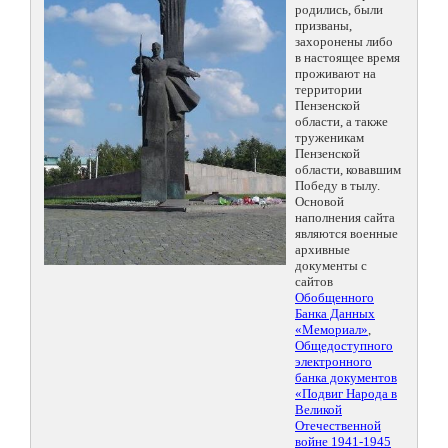
родились, были
призваны,
захоронены либо
в настоящее время
проживают на
территории
Пензенской
области, а также
труженикам
Пензенской
области, ковавшим
Победу в тылу.
Основой
наполнения сайта
являются военные
архивные
документы с
сайтов
Обобщенного
Банка Данных
«Мемориал»
,
Общедоступного
электронного
банка документов
«Подвиг Народа в
Великой
Отечественной
войне 1941-1945