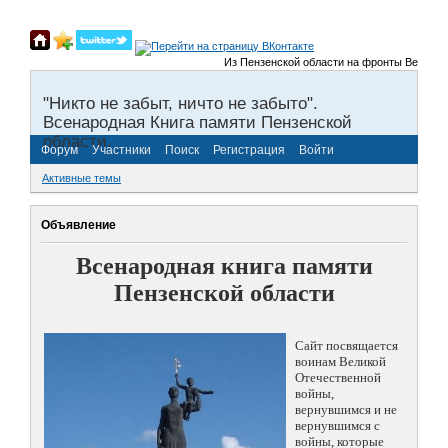
Из Пензенской области на фронты Великой От
"Никто не забыт, ничто не забыто".
Всенародная Книга памяти Пензенской
области.
Форум
Участники
Поиск
Регистрация
Войти
Активные темы
Объявление
Всенародная книга памяти
Пензенской области
Сайт посвящается
воинам Великой
Отечественной
войны,
вернувшимся и не
вернувшимся с
войны, которые