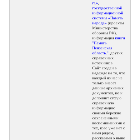
гг.»
,
государственной
информационной
системы «Память
народа»
(проекты
Министерства
обороны РФ),
информация
книги
"Память.
Пензенская
область."
, других
справочных
источников.
Сайт создан в
надежде на то, что
каждый из нас не
только внесёт
данные архивных
документов, но и
дополнит сухую
справочную
информацию
своими бережно
сохраненными
воспоминаниями о
тех, кого уже нет с
нами рядом,
рассказами о ныне