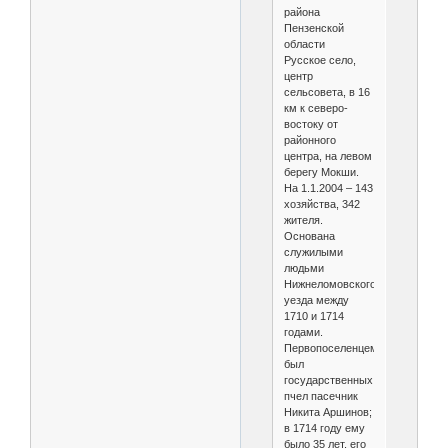
района
Пензенской
области
Русское село,
центр
сельсовета, в 16
км к северо-
востоку от
районного
центра, на левом
берегу Мокши.
На 1.1.2004 – 143
хозяйства, 342
жителя.
Основана
служилыми
людьми
Нижнеломовского
уезда между
1710 и 1714
годами.
Первопоселенцем
был
государственных
пчел пасечник
Никита Аршинов;
в 1714 году ему
было 35 лет, его