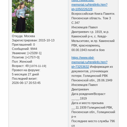
memorial.ru/html/info.htm?
id=1050226228
Всероссийская Книга Памяти.
Пензенская область. Том 3
С.347
Иноземцев Павел
Дмитриевич г.р. 1919, м.р.
Откуда:
Москва
Каменский р-н, с. Кевдо-
Зарегистрирован
: 2015-10-13
Мельситово, м.пр. Каменский
Приглашений:
0
РВК, красноармеец,
Сообщений:
9944
00.00.1943 погиб в бою
Уважение:
[+2328/-1]
Позитив:
[+1757/-0]
https://www.obd-
Пол:
Женский
memorial.ru/html/info.htm?
Возраст:
49
[1976-11-19]
id=73253632
Информация из
Провел на форуме:
документов, уточняющих
5 месяцев 27 дней
потери. Голицинский РВК
Последний визит:
Пензенской обл., 28.06.1949
2026-06-17 20:53:45
Иноземцев Павел
Дмитриевич
Дата рождения/Возраст
__.__.1919
Дата и место призыва
__.11.1939 Голицинский РВК,
Пензенская обл., Голицинский
р-н
Последнее место службы 796
сп