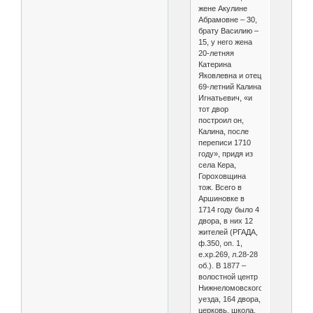
жене Акулине
Абрамовне – 30,
брату Василию –
15, у него жена
20-летняя
Катерина
Яковлевна и отец
69-летний Калина
Игнатьевич, «и
тот двор
построил он,
Калина, после
переписи 1710
году», придя из
села Кера,
Гороховщина
тож. Всего в
Аршиновке в
1714 году было 4
двора, в них 12
жителей (РГАДА,
ф.350, оп. 1,
е.хр.269, л.28-28
об.). В 1877 –
волостной центр
Нижнеломовского
уезда, 164 двора,
церковь, школа.