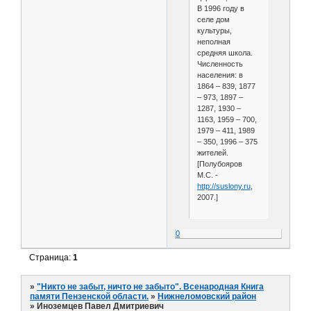
В 1996 году в
селе дом
культуры,
неполная
средняя школа.
Численность
населения: в
1864 – 839, 1877
– 973, 1897 –
1287, 1930 –
1163, 1959 – 700,
1979 – 411, 1989
– 350, 1996 – 375
жителей.
[Полубояров
М.С. -
http://suslony.ru
,
2007.]
0
Страница:
1
»
"Никто не забыт, ничто не забыто". Всенародная Книга
памяти Пензенской области.
»
Нижнеломовский район
»
Иноземцев Павел Дмитриевич