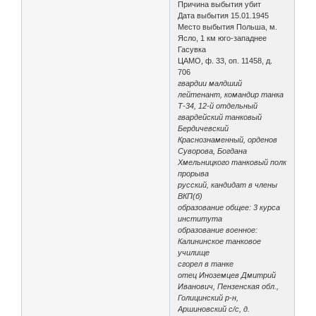
Причина выбытия убит
Дата выбытия 15.01.1945
Место выбытия Польша, м.
Ясло, 1 км юго-западнее
Гасувка
ЦАМО, ф. 33, оп. 11458, д.
706
гвардии малдший
лейтенант, командир танка
Т-34, 12-й отдельный
гвардейский танковый
Бердичевский
Краснознаменный, орденов
Суворова, Богдана
Хмельницкого танковый полк
прорыва
русский, кандидат в члены
ВКП(б)
образование общее: 3 курса
института
образование военное:
Калининское танковое
училище
сгорел в танке
отец Иноземцев Дмитрий
Иванович, Пензенская обл.,
Голицинский р-н,
Аршиновский с/с, д.