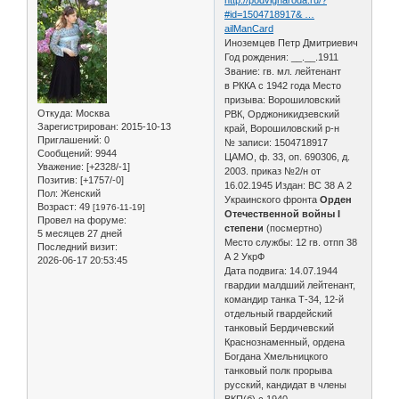
#id=1504718917& …
ailManCard
Иноземцев Петр Дмитриевич
Год рождения: __.__.1911
Звание: гв. мл. лейтенант
в РККА с 1942 года Место
призыва: Ворошиловский
Откуда:
Москва
РВК, Орджоникидзевский
Зарегистрирован
: 2015-10-13
край, Ворошиловский р-н
Приглашений:
0
№ записи: 1504718917
Сообщений:
9944
ЦАМО, ф. 33, оп. 690306, д.
Уважение:
[+2328/-1]
2003. приказ №2/н от
Позитив:
[+1757/-0]
16.02.1945 Издан: ВС 38 А 2
Пол:
Женский
Украинского фронта
Орден
Возраст:
49
[1976-11-19]
Отечественной войны I
Провел на форуме:
степени
(посмертно)
5 месяцев 27 дней
Место службы: 12 гв. отпп 38
Последний визит:
А 2 УкрФ
2026-06-17 20:53:45
Дата подвига: 14.07.1944
гвардии малдший лейтенант,
командир танка Т-34, 12-й
отдельный гвардейский
танковый Бердичевский
Краснознаменный, ордена
Богдана Хмельницкого
танковый полк прорыва
русский, кандидат в члены
ВКП(б) с 1940