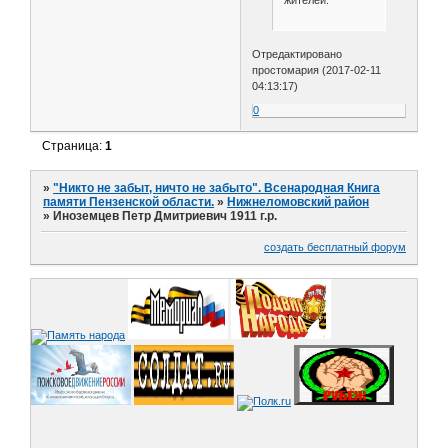
жителей.
Отредактировано
простомария (2017-02-11
04:13:17)
0
Страница:
1
»
"Никто не забыт, ничто не забыто". Всенародная Книга
памяти Пензенской области.
»
Нижнеломовский район
»
Иноземцев Петр Дмитриевич 1911 г.р.
создать бесплатный форум