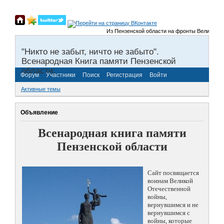
Из Пензенской области на фронты Великой Отеч
"Никто не забыт, ничто не забыто".
Всенародная Книга памяти Пензенской
области.
Форум
Участники
Поиск
Регистрация
Войти
Активные темы
Объявление
Всенародная книга памяти
Пензенской области
Сайт посвящается
воинам Великой
Отечественной
войны,
вернувшимся и не
вернувшимся с
войны, которые