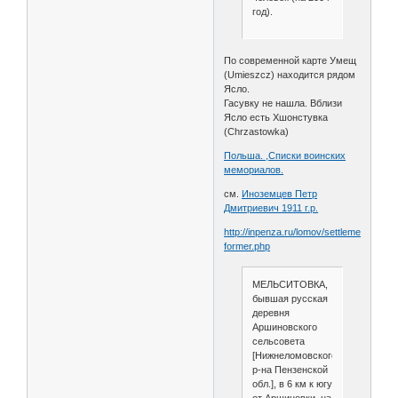
год).
По современной карте Умещ
(Umieszcz) находится рядом
Ясло.
Гасувку не нашла. Вблизи
Ясло есть Хшонстувка
(Chrzastowka)
Польша. ,Списки воинских
мемориалов.
см.
Иноземцев Петр
Дмитриевич 1911 г.р.
http://inpenza.ru/lomov/settlements-
former.php
МЕЛЬСИТОВКА,
бывшая русская
деревня
Аршиновского
сельсовета
[Нижнеломовского
р-на Пензенской
обл.], в 6 км к югу