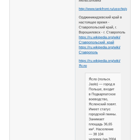
Мельситовка
http://www.tankfront.ru/ussr/tp/gvtp012t.
Орджиникидзевский край в
настоящее время -
Ставропольский край, г.
Ворошиловск - г. Ставрополь
https://ru.wikipedia.org/wiki/
Ставропольский_край
https://ru.wikipedia.org/wiki/
Ставрополь
https://ru.wikipedia.org/wiki/
Ясло
Я́сло (польск.
Jasło) — город в
Польше, входит
в Подкарпатское
воеводство,
Ясленский повят.
Имеет статус
городской гмины.
Занимает
площадь 36,65
км². Население
— 38 104
человек (на 2004