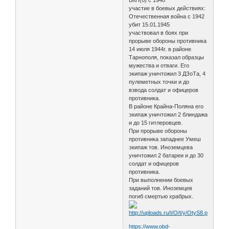
участие в боевых действиях:
Отечественная война с 1942
убит 15.01.1945
участвовал в боях при
прорыве обороны противника
14 июля 1944г. в районе
Тарнополя, показал образцы
мужества и отваги. Его
экипаж уничтожил 3 ДЗоТа, 4
пулеметных точки и до
взвода солдат и офицеров
противника.
В районе Крайна-Поляна его
экипаж уничтожил 2 блиндажа
и до 15 гитлеровцев.
При прорыве обороны
противника западнее Умеш
экипаж тов. Иноземцева
уничтожил 2 батареи и до 30
солдат и офицеров
противника.
При выполнении боевых
заданий тов. Иноземцев
погиб смертью храбрых.
https://www.obd-