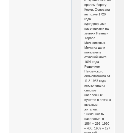
от Аршиновки, на
правом берегу
Керки. Основана
не позже 1720
года
однодворцами-
пасечниками на
землях Ивана и
Тараса
Мельситовых.
Межи их дачи
показаны в
отказной книге
1691 года.
Решением
Пензенского
облисполкома от
11.3.1987 года
исключена из
списков
населенных
пунктов в связи с
выездом
жителей.
Численность
населения: в
1864 – 299, 1930
– 405, 1959 – 127