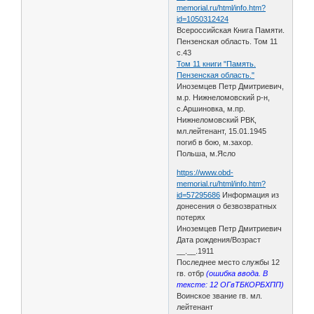
memorial.ru/html/info.htm?
id=1050312424
Всероссийская Книга Памяти.
Пензенская область. Том 11
с.43
Том 11 книги "Память.
Пензенская область."
Иноземцев Петр Дмитриевич,
м.р. Нижнеломовский р-н,
с.Аршиновка, м.пр.
Нижнеломовский РВК,
мл.лейтенант, 15.01.1945
погиб в бою, м.захор.
Польша, м.Ясло
https://www.obd-
memorial.ru/html/info.htm?
id=57295686
Информация из
донесения о безвозвратных
потерях
Иноземцев Петр Дмитриевич
Дата рождения/Возраст
__.__.1911
Последнее место службы 12
гв. отбр
(ошибка ввода. В
тексте: 12 ОГвТБКОРБХПП)
Воинское звание гв. мл.
лейтенант