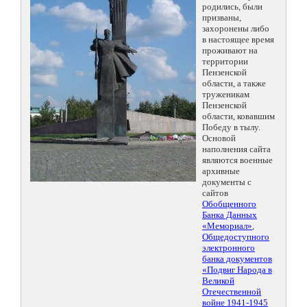
родились, были
призваны,
захоронены либо
в настоящее время
проживают на
территории
Пензенской
области, а также
труженикам
Пензенской
области, ковавшим
Победу в тылу.
Основой
наполнения сайта
являются военные
архивные
документы с
сайтов
Обобщенного
Банка Данных
«Мемориал»
,
Общедоступного
электронного
банка документов
«Подвиг Народа в
Великой
Отечественной
войне 1941-1945