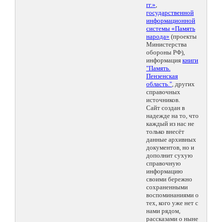
гг.»
,
государственной
информационной
системы «Память
народа»
(проекты
Министерства
обороны РФ),
информация
книги
"Память.
Пензенская
область."
, других
справочных
источников.
Сайт создан в
надежде на то, что
каждый из нас не
только внесёт
данные архивных
документов, но и
дополнит сухую
справочную
информацию
своими бережно
сохраненными
воспоминаниями о
тех, кого уже нет с
нами рядом,
рассказами о ныне