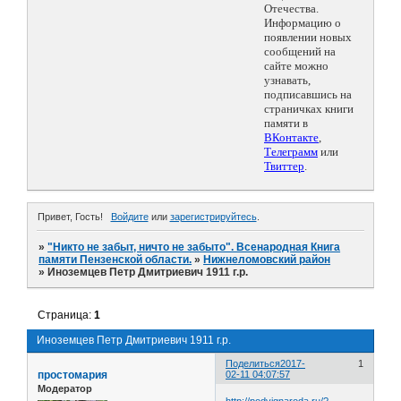
Отечества.
Информацию о
появлении новых
сообщений на
сайте можно
узнавать,
подписавшись на
страничках книги
памяти в
ВКонтакте
,
Телеграмм
или
Твиттер
.
Привет, Гость!
Войдите
или
зарегистрируйтесь
.
»
"Никто не забыт, ничто не забыто". Всенародная Книга
памяти Пензенской области.
»
Нижнеломовский район
»
Иноземцев Петр Дмитриевич 1911 г.р.
Страница:
1
Иноземцев Петр Дмитриевич 1911 г.р.
Поделиться
2017-
1
простомария
02-11 04:07:57
Модератор
http://podvignaroda.ru/?