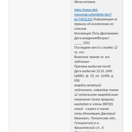
Мельситовка
https://www.obd-
memorial.ru/html/info.htm?
id=74631322
Информация из
приказа об исключении из
списков
Иноземцев Петр Дмитриевич
Дата рождения/Возраст
__.__.1911
Последнее место службы 12
гв. отп
Воинское звание гв. мл.
лейтенант
Причина выбытия погиб
Дата выбытия 15.01.1945
ЦАМО, ф. 33, оп. 11458, д.
636
гвардии младший
лейтенант, командир танка
12 отдельного гвардейского
танкового полка прорыва,
кандидат в члены ВКП(б)
погиб - сгорел в танке
отец Иноземцев Дмитрий
Иванович, Пензенская обл.,
Голицинский р-н,
Аршиновский с/с, д.