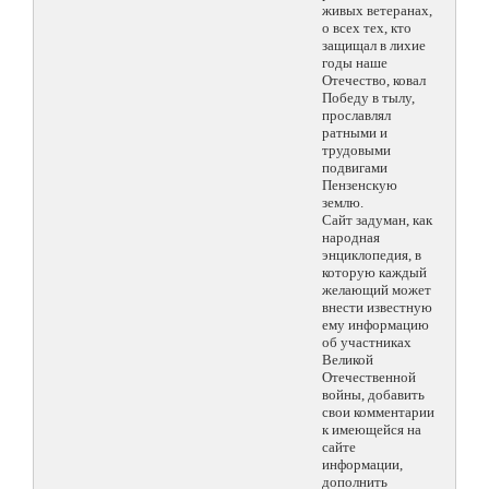
живых ветеранах,
о всех тех, кто
защищал в лихие
годы наше
Отечество, ковал
Победу в тылу,
прославлял
ратными и
трудовыми
подвигами
Пензенскую
землю.
Сайт задуман, как
народная
энциклопедия, в
которую каждый
желающий может
внести известную
ему информацию
об участниках
Великой
Отечественной
войны, добавить
свои комментарии
к имеющейся на
сайте
информации,
дополнить