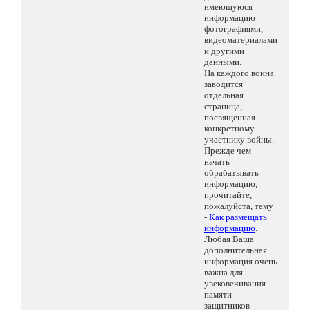
имеющуюся
информацию
фотографиями,
видеоматериалами
и другими
данными.
На каждого воина
заводится
отдельная
страница,
посвященная
конкретному
участнику войны.
Прежде чем
начать
обрабатывать
информацию,
прочитайте,
пожалуйста, тему
-
Как размещать
информацию
.
Любая Ваша
дополнительная
информация очень
важна для
увековечивания
памяти
защитников