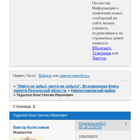
Отечества.
Информацию о
появлении новых
сообщений на
сайте можно
узнавать,
подписавшись на
страничках книги
памяти в
ВКонтакте
,
Телеграмм
или
Твиттер
.
Привет, Гость!
Войдите
или
зарегистрируйтесь
.
»
"Никто не забыт, ничто не забыто". Всенародная Книга
памяти Пензенской области.
»
Нижнеломовский район
»
Уздалев Константин Иванович
Страница:
1
Уздалев Константин Иванович
Поделиться
2017-
1
Виктор Колесников
02-15 12:02:03
Модератор
1050282876