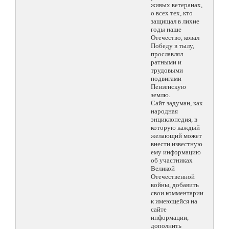
живых ветеранах,
о всех тех, кто
защищал в лихие
годы наше
Отечество, ковал
Победу в тылу,
прославлял
ратными и
трудовыми
подвигами
Пензенскую
землю.
Сайт задуман, как
народная
энциклопедия, в
которую каждый
желающий может
внести известную
ему информацию
об участниках
Великой
Отечественной
войны, добавить
свои комментарии
к имеющейся на
сайте
информации,
дополнить