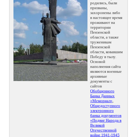
родились, были
призваны,
захоронены либо
в настоящее время
проживают на
территории
Пензенской
области, а также
труженикам
Пензенской
области, ковавшим
Победу в тылу.
Основой
наполнения сайта
являются военные
архивные
документы с
сайтов
Обобщенного
Банка Данных
«Мемориал»
,
Общедоступного
электронного
банка документов
«Подвиг Народа в
Великой
Отечественной
войне 1941-1945