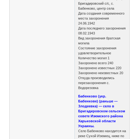
Бригадировский с/с, с.
Бабенково, центр села
Дата создания современного
места захоронения
24.06.1942
Дата последнего захоронения
08.02.1943
Вид захоронения братская
могила
Состояние захоронения
удовлетворительное
Количество могил 1
Захоронено всего 240
Захоронено известных 220
Захоронено неизвестных 20
Откуда производились
перезахоронения с.
Водорезовка
Бабенково (укр.
Бабенкове) (раньше —
Злодеевка) — село в
Бригадировском сельском
совете Изюмского района
Харьковской области
Украины.
Село Бабенково находится на
реке Сухой Изюмец, ниже по