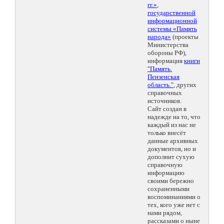
гг.»
,
государственной
информационной
системы «Память
народа»
(проекты
Министерства
обороны РФ),
информация
книги
"Память.
Пензенская
область."
, других
справочных
источников.
Сайт создан в
надежде на то, что
каждый из нас не
только внесёт
данные архивных
документов, но и
дополнит сухую
справочную
информацию
своими бережно
сохраненными
воспоминаниями о
тех, кого уже нет с
нами рядом,
рассказами о ныне