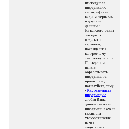
имеющуюся
информацию
фотографиями,
видеоматериалами
и другими
данными.
На каждого воина
заводится
отдельная
страница,
посвященная
конкретному
участнику войны.
Прежде чем
начать
обрабатывать
информацию,
прочитайте,
пожалуйста, тему
-
Как размещать
информацию
.
Любая Ваша
дополнительная
информация очень
важна для
увековечивания
памяти
защитников