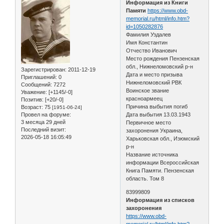
Информация из Книги
Памяти
https://www.obd-
memorial.ru/html/info.htm?
id=1050282876
Фамилия Уздалев
Имя Константин
Отчество Иванович
Место рождения Пензенская
обл., Нижнеломовский р-н
Зарегистрирован
: 2011-12-19
Дата и место призыва
Приглашений:
0
Нижнеломовский РВК
Сообщений:
7272
Воинское звание
Уважение:
[+1145/-0]
красноармеец
Позитив:
[+20/-0]
Причина выбытия погиб
Возраст:
75
[1951-06-24]
Провел на форуме:
Дата выбытия 13.03.1943
3 месяца 29 дней
Первичное место
Последний визит:
захоронения Украина,
2026-05-18 16:05:49
Харьковская обл., Изюмский
р-н
Название источника
информации Всероссийская
Книга Памяти. Пензенская
область. Том 8
83999809
Информация из списков
захоронения
https://www.obd-
memorial.ru/html/info.htm?