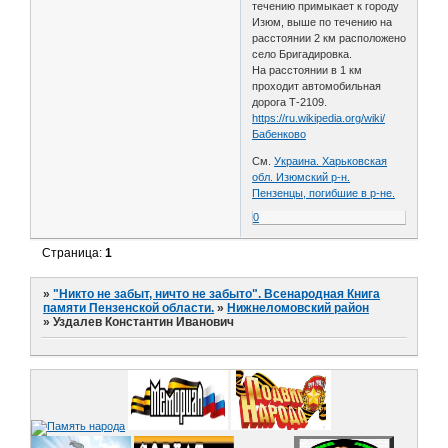
течению примыкает к городу
Изюм, выше по течению на
расстоянии 2 км расположено
село Бригадировка.
На расстоянии в 1 км
проходит автомобильная
дорога Т-2109.
https://ru.wikipedia.org/wiki/
Бабенково
См.
Украина. Харьковская
обл. Изюмский р-н.
Пензенцы, погибшие в р-не.
0
Страница:
1
»
"Никто не забыт, ничто не забыто". Всенародная Книга
памяти Пензенской области.
»
Нижнеломовский район
»
Уздалев Константин Иванович