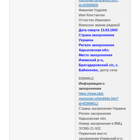
id=83999809
Фамилия Уздалев
Имя Константин
Отчество Иванович
Воинское звание рядовой
Дата смерти 13.03.1943
Страна захоронения
Украина
Регион захоронения
Харьковская обл.
Место захоронения
Изюмский р-н,
Бригадировский с/с, с.
Бабенково,
центр села
83999612
Информация о
захоронении
https://www.obd-
memorial.ru/html/info.htm?
id=83999612
Страна захоронения Украина
Регион захоронения
Харьковская обл.
Номер захоронения в ВМЦ
ЗУ380-21-932
Первичное место
захоронения Изюмский р-н,