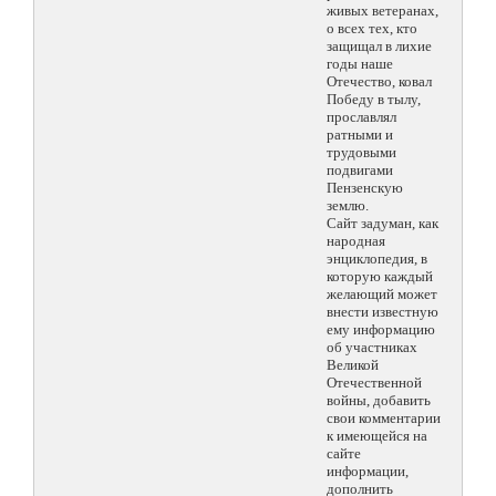
живых ветеранах,
о всех тех, кто
защищал в лихие
годы наше
Отечество, ковал
Победу в тылу,
прославлял
ратными и
трудовыми
подвигами
Пензенскую
землю.
Сайт задуман, как
народная
энциклопедия, в
которую каждый
желающий может
внести известную
ему информацию
об участниках
Великой
Отечественной
войны, добавить
свои комментарии
к имеющейся на
сайте
информации,
дополнить