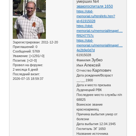
умерших №4
эвакогоспиталя 1650
https://obd-
memorial.ru/html/info.htm?
id=61915028
https://obd-
memorial.ru/memorial/imagel …
f99247757c
https://obd-
Зарегистрирован
: 2011-12-20
memorial.ru/memorial/imagel …
Приглашений:
0
4e2b9e0d7d
Сообщений:
5769
61915028
Уважение:
[+1291/-0]
Зубко
Фамилия
Позитив:
[+2/-0]
Алексей
Провел на форуме:
Имя
2 месяца 6 дней
Карпович
Отчество
Последний визит:
Дата рождения/Возраст
2026-07-15 18:59:37
__.__.1900
Дата и место призыва
Луденецкий РВК
Последнее место службы п/п
68825
Воинское звание
красноармеец
Причина выбытия умер от
болезни
Дата выбытия 12.04.1945
Госпиталь ЭГ 1650
Название источника