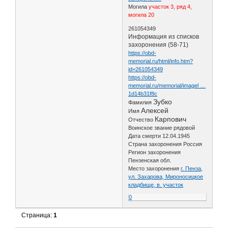
Могила
участок 3, ряд 4,
могила 20
261054349
Информация из списков
захоронения (58-71)
https://obd-
memorial.ru/html/info.htm?
id=261054349
https://obd-
memorial.ru/memorial/imagel …
1d14b31f8c
Зубко
Фамилия
Алексей
Имя
Карпович
Отчество
Воинское звание рядовой
Дата смерти 12.04.1945
Страна захоронения Россия
Регион захоронения
Пензенская обл.
Место захоронения
г. Пенза,
ул. Захарова, Мироносицкое
кладбище, в. участок
0
Страница:
1