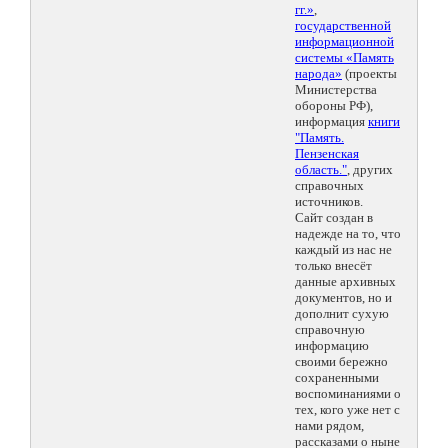
гг.»
,
государственной
информационной
системы «Память
народа»
(проекты
Министерства
обороны РФ),
информация
книги
"Память.
Пензенская
область."
, других
справочных
источников.
Сайт создан в
надежде на то, что
каждый из нас не
только внесёт
данные архивных
документов, но и
дополнит сухую
справочную
информацию
своими бережно
сохраненными
воспоминаниями о
тех, кого уже нет с
нами рядом,
рассказами о ныне