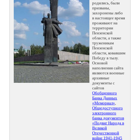
родились, были
призваны,
захоронены либо
в настоящее время
проживают на
территории
Пензенской
области, а также
труженикам
Пензенской
области, ковавшим
Победу в тылу.
Основой
наполнения сайта
являются военные
архивные
документы с
сайтов
Обобщенного
Банка Данных
«Мемориал»
,
Общедоступного
электронного
банка документов
«Подвиг Народа в
Великой
Отечественной
войне 1941-1945