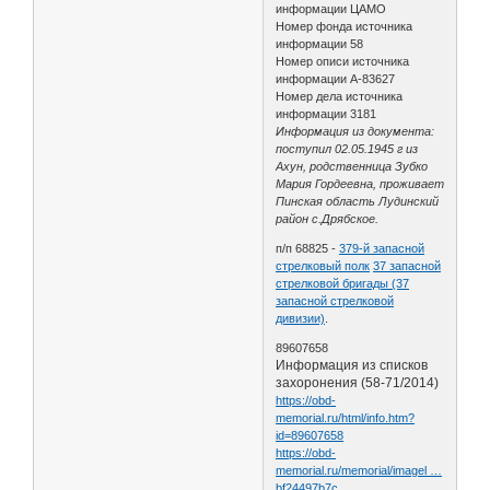
информации ЦАМО
Номер фонда источника
информации 58
Номер описи источника
информации А-83627
Номер дела источника
информации 3181
Информация из документа:
поступил 02.05.1945 г из
Ахун, родственница Зубко
Мария Гордеевна, проживает
Пинская область Лудинский
район с.Дрябское.
п/п 68825 -
379-й запасной
стрелковый полк
37 запасной
стрелковой бригады (37
запасной стрелковой
дивизии)
.
89607658
Информация из списков
захоронения (58-71/2014)
https://obd-
memorial.ru/html/info.htm?
id=89607658
https://obd-
memorial.ru/memorial/imagel …
bf24497b7c