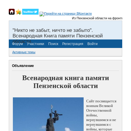
Из Пензенской области на фронты Велико
"Никто не забыт, ничто не забыто".
Всенародная Книга памяти Пензенской
области.
Форум
Участники
Поиск
Регистрация
Войти
Активные темы
Объявление
Всенародная книга памяти
Пензенской области
Сайт посвящается
воинам Великой
Отечественной
войны,
вернувшимся и не
вернувшимся с
войны, которые