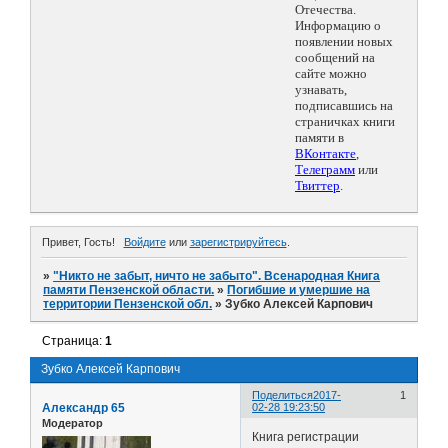
Отечества.
Информацию о
появлении новых
сообщений на
сайте можно
узнавать,
подписавшись на
страничках книги
памяти в
ВКонтакте
,
Телеграмм
или
Твиттер
.
Привет, Гость!
Войдите
или
зарегистрируйтесь
.
»
"Никто не забыт, ничто не забыто". Всенародная Книга
памяти Пензенской области.
»
Погибшие и умершие на
территории Пензенской обл.
»
Зубко Алексей Карпович
Страница:
1
Зубко Алексей Карпович
Поделиться
2017-
1
Александр 65
02-28 19:23:50
Модератор
Книга регистрации