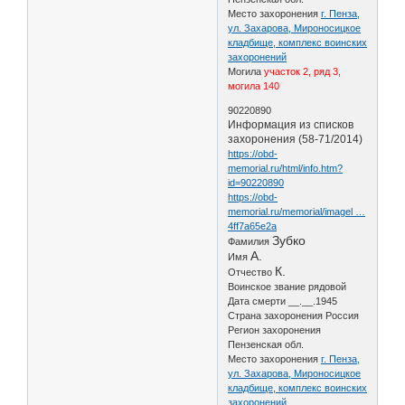
Место захоронения
г. Пенза,
ул. Захарова, Мироносицкое
кладбище, комплекс воинских
захоронений
Могила
участок 2, ряд 3,
могила 140
90220890
Информация из списков
захоронения (58-71/2014)
https://obd-
memorial.ru/html/info.htm?
id=90220890
https://obd-
memorial.ru/memorial/imagel …
4ff7a65e2a
Зубко
Фамилия
А.
Имя
К.
Отчество
Воинское звание рядовой
Дата смерти __.__.1945
Страна захоронения Россия
Регион захоронения
Пензенская обл.
Место захоронения
г. Пенза,
ул. Захарова, Мироносицкое
кладбище, комплекс воинских
захоронений