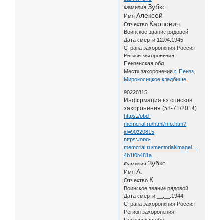
Зубко
Фамилия
Алексей
Имя
Карпович
Отчество
Воинское звание рядовой
Дата смерти 12.04.1945
Страна захоронения Россия
Регион захоронения
Пензенская обл.
Место захоронения
г. Пенза,
Мироносицкое кладбище
90220815
Информация из списков
захоронения (58-71/2014)
https://obd-
memorial.ru/html/info.htm?
id=90220815
https://obd-
memorial.ru/memorial/imagel …
4b1f0b481a
Зубко
Фамилия
А.
Имя
К.
Отчество
Воинское звание рядовой
Дата смерти __.__.1944
Страна захоронения Россия
Регион захоронения
Пензенская обл.