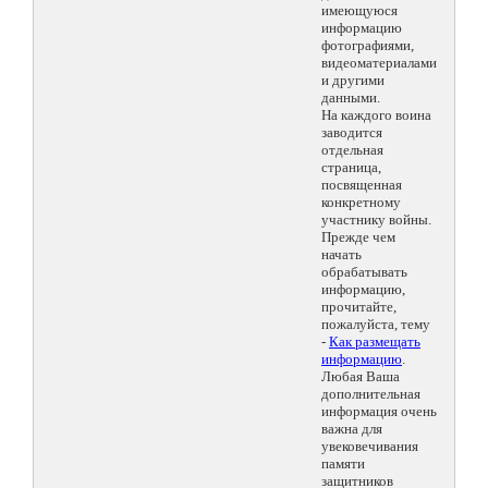
имеющуюся
информацию
фотографиями,
видеоматериалами
и другими
данными.
На каждого воина
заводится
отдельная
страница,
посвященная
конкретному
участнику войны.
Прежде чем
начать
обрабатывать
информацию,
прочитайте,
пожалуйста, тему
-
Как размещать
информацию
.
Любая Ваша
дополнительная
информация очень
важна для
увековечивания
памяти
защитников