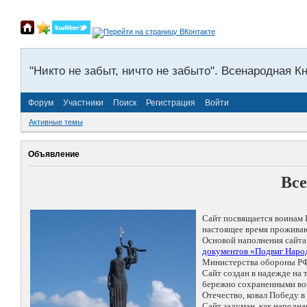
"Никто не забыт, ничто не забыто". Всенародная К
Форум
Участники
Поиск
Регистрация
Войти
Активные темы
Объявление
Все
Сайт посвящается воинам 
настоящее время проживаю
Основой наполнения сайта
документов «Подвиг Народ
Министерства обороны РФ
Сайт создан в надежде на
бережно сохраненными восп
Отечество, ковал Победу 
Сайт задуман, как народн