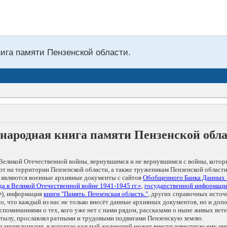
нига памяти Пензенской области.
народная книга памяти Пензенской обл
Великой Отечественной войны, вернувшимся и не вернувшимся с войны, котор
т на территории Пензенской области, а также труженикам Пензенской области
 являются военные архивные документы с сайтов
Обобщенного Банка Данных
а в Великой Отечественной войне 1941-1945 гг.»
,
государственной информаци
), информация
книги "Память. Пензенская область."
, других справочных источ
 то, что каждый из нас не только внесёт данные архивных документов, но и 
оминаниями о тех, кого уже нет с нами рядом, рассказами о ныне живых ветер
в тылу, прославлял ратными и трудовыми подвигами Пензенскую землю.
ая энциклопедия, в которую каждый желающий может внести известную ему и