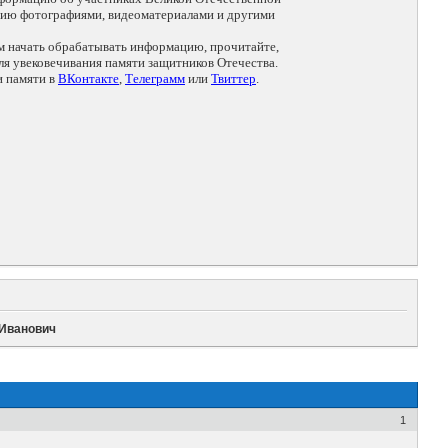
цию фотографиями, видеоматериалами и другими
ем начать обрабатывать информацию, прочитайте,
я увековечивания памяти защитников Отечества.
и памяти в
ВКонтакте
,
Телеграмм
или
Твиттер
.
 Иванович
1