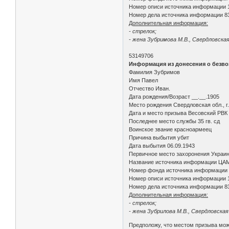
Номер описи источника информации 
Номер дела источника информации 8
Дополнительная информация:
- стрелок;
- жена Зубримова М.В., Свердловская
53149706
Информация из донесения о безво
Фамилия Зубримов
Имя Павел
Отчество Иван.
Дата рождения/Возраст __.__.1905
Место рождения Свердловская обл., г.
Дата и место призыва Весовский РВК
Последнее место службы 35 гв. сд
Воинское звание красноармеец
Причина выбытия убит
Дата выбытия 06.09.1943
Первичное место захоронения Украинс
Название источника информации ЦА
Номер фонда источника информации
Номер описи источника информации 
Номер дела источника информации 8
Дополнительная информация:
- стрелок;
- жена Зубрилова М.В., Свердловская
Предположу, что местом призыва мо