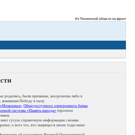
Из Пензенской области на фронты Велико
асти
ые родились, были призваны, захоронены либо в
, ковавшим Победу в тылу.
 «Мемориал»
,
Общедоступного электронного банка
онной системы «Память народа»
(проекты
ников.
дополнит сухую справочную информацию своими
анах, о всех тех, кто защищал в лихие годы наше
нформацию об участниках Великой Отечественной