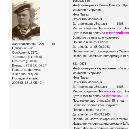
1050223386
Информация из Книги Памяти
https
Фамилия Зубрилов
Имя Павел
Отчество Иванович
Дата рождения/Возраст __.__.1905
Место рождения Пензенская обл., Ни
Дата и место призыва
Вязовский РВК
Воинское звание красноармеец
Причина выбытия погиб
Зарегистрирован
: 2011-12-19
Дата выбытия 05.09.1943
Приглашений:
0
Первичное место захоронения Украина
Сообщений:
7272
Название источника информации Всер
Уважение:
[+1145/-0]
Позитив:
[+20/-0]
53149673
Возраст:
75
[1951-06-24]
Информация из донесения о безво
Провел на форуме:
Фамилия Зубримов
3 месяца 29 дней
Имя Павел
Последний визит:
Отчество Иванович
2026-05-18 16:05:49
Дата рождения/Возраст __.__.1905
Место рождения Пензенская обл., Ни
Дата и место призыва
Весовский РВК
Последнее место службы 35 гв. сд
Воинское звание красноармеец
Причина выбытия убит
Дата выбытия 05.09.1943
Первичное место захоронения Украин
Название источника информации ЦА
Номер фонда источника информации