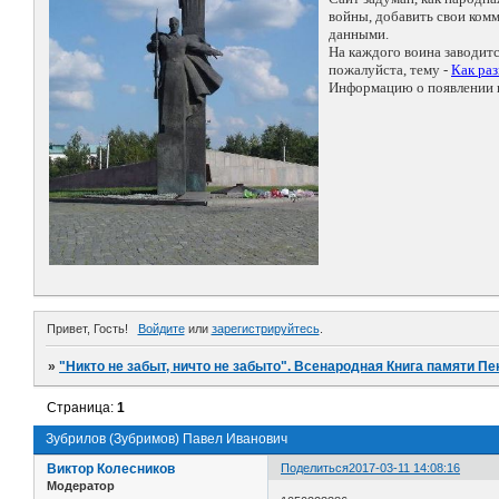
войны, добавить свои ко
данными.
На каждого воина заводит
пожалуйста, тему -
Как ра
Информацию о появлении н
Привет, Гость!
Войдите
или
зарегистрируйтесь
.
»
"Никто не забыт, ничто не забыто". Всенародная Книга памяти Пе
Страница:
1
Зубрилов (Зубримов) Павел Иванович
Виктор Колесников
Поделиться
2017-03-11 14:08:16
Модератор