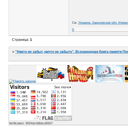
См.
Украина. Харьковская обл. Изюмс
0
Страница:
1
»
"Никто не забыт, ничто не забыто". Всенародная Книга памяти Пе
Verification: 9054dc0dbbcd0607