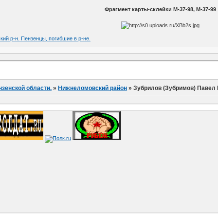
Фрагмент карты-склейки М-37-98, М-37-99
кий р-н. Пензенцы, погибшие в р-не.
нзенской области.
»
Нижнеломовский район
»
Зубрилов (Зубримов) Павел