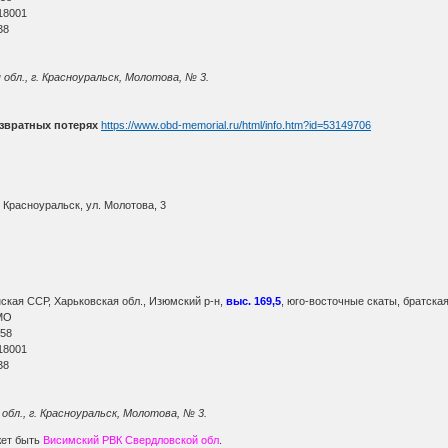
18001
38
 обл., г. Красноуральск, Молотова, № 3.
звратных потерях
https://www.obd-memorial.ru/html/info.htm?id=53149706
 Красноуральск, ул. Молотова, 3
кая ССР, Харьковская обл., Изюмский р-н,
выс. 169,5
, юго-восточные скаты, братска
МО
 58
18001
38
 обл., г. Красноуральск, Молотова, № 3.
жет быть
Висимский РВК Свердловской обл
.