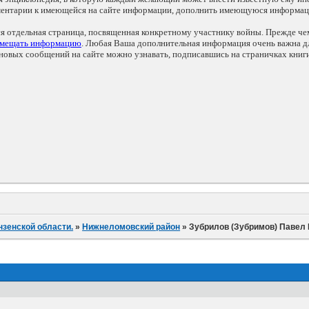
мментарии к имеющейся на сайте информации, дополнить имеющуюся информа
ся отдельная страница, посвященная конкретному участнику войны. Прежде ч
змещать информацию
. Любая Ваша дополнительная информация очень важна дл
овых сообщений на сайте можно узнавать, подписавшись на страничках книг
нзенской области.
»
Нижнеломовский район
»
Зубрилов (Зубримов) Павел