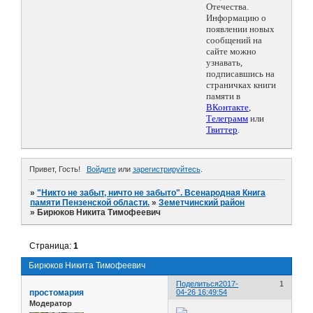
Отечества.
Информацию о
появлении новых
сообщений на
сайте можно
узнавать,
подписавшись на
страничках книги
памяти в
ВКонтакте
,
Телеграмм
или
Твиттер
.
Привет, Гость!
Войдите
или
зарегистрируйтесь
.
»
"Никто не забыт, ничто не забыто". Всенародная Книга
памяти Пензенской области.
»
Земетчинский район
»
Бирюков Никита Тимофеевич
Страница:
1
Бирюков Никита Тимофеевич
Поделиться
2017-
1
простомария
04-26 16:49:54
Модератор