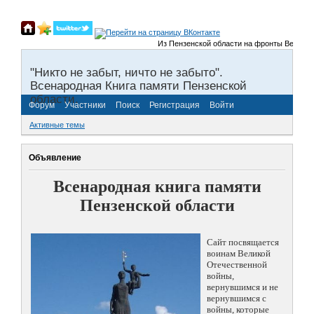
Из Пензенской области на фронты Великой О
"Никто не забыт, ничто не забыто".
Всенародная Книга памяти Пензенской
области.
Форум
Участники
Поиск
Регистрация
Войти
Активные темы
Объявление
Всенародная книга памяти
Пензенской области
Сайт посвящается
воинам Великой
Отечественной
войны,
вернувшимся и не
вернувшимся с
войны, которые