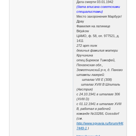
Дата смерти 03.01.1942
(дата вписана советскими
специалистами)
Место захоронения Марбург/
Драу
Фамилия на латинице
Birjukow
ЦАМО, ф. 58, оп. 977521, д.
1411
272 арт полк
девичья фамилия матери
Кручинина
отец Бирюков Тимофей,
Пензенская обл.,
Земетчинский р-н, д. Паново
штампы лагерей:
шталаг VIII E (308)
шталаг XVIII B Шпиталь
(Австрия)
с 24.10.1941 в шталаге 306
(XVIII D)
с 01.12.1941 в шталаге XVIII
B, работал в рабочей
команде №1028/L Gossdorf
(см.
http://www.sgvavia.ru/forum/446-
7449-1
)