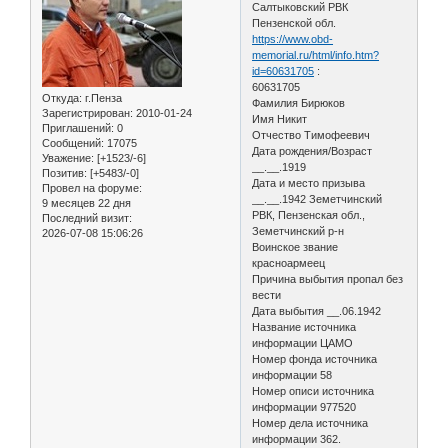
Салтыковский РВК
Пензенской обл.
https://www.obd-
memorial.ru/html/info.htm?
id=60631705
:
60631705
Откуда:
г.Пенза
Фамилия Бирюков
Зарегистрирован
: 2010-01-24
Имя Никит
Приглашений:
0
Отчество Тимофеевич
Сообщений:
17075
Дата рождения/Возраст
Уважение:
[+1523/-6]
__.__.1919
Позитив:
[+5483/-0]
Дата и место призыва
Провел на форуме:
__.__.1942 Земетчинский
9 месяцев 22 дня
РВК, Пензенская обл.,
Последний визит:
Земетчинский р-н
2026-07-08 15:06:26
Воинское звание
красноармеец
Причина выбытия пропал без
вести
Дата выбытия __.06.1942
Название источника
информации ЦАМО
Номер фонда источника
информации 58
Номер описи источника
информации 977520
Номер дела источника
информации 362.