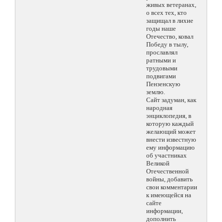
живых ветеранах,
о всех тех, кто
защищал в лихие
годы наше
Отечество, ковал
Победу в тылу,
прославлял
ратными и
трудовыми
подвигами
Пензенскую
землю.
Сайт задуман, как
народная
энциклопедия, в
которую каждый
желающий может
внести известную
ему информацию
об участниках
Великой
Отечественной
войны, добавить
свои комментарии
к имеющейся на
сайте
информации,
дополнить