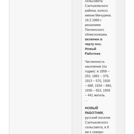
сельсовета
Салтыковского
района, колхоз
имени Мичурина.
18.2.1966 г.
решением
Пензенского
облисполкома
включен в
черту пос.
Новый
Работник
.
Численность
населения (по
годам): в 1858 –
253, 1881 – 379,
1913 – 570, 1926
– 688, 1934 – 684,
1936 – 653, 1959
– 441 житель.
...
НОВЫЙ
РАБОТНИК
,
русский поселок
Салтыковского
сельсовета, в 8
км к северо-