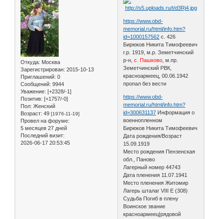
https://www.obd-
memorial.ru/html/info.htm?
id=1000157562
с. 426
Бирюков Никита Тимофеевич
г.р. 1919, м.р. Земетчинский
р-н,
с. Пашково
, м.пр.
Откуда:
Москва
Земетчинский РВК,
Зарегистрирован
: 2015-10-13
красноармеец, 00.06.1942
Приглашений:
0
пропал без вести
Сообщений:
9944
Уважение:
[+2328/-1]
https://www.obd-
Позитив:
[+1757/-0]
memorial.ru/html/info.htm?
Пол:
Женский
id=300631137
Информация о
Возраст:
49
[1976-11-19]
военнопленном
Провел на форуме:
5 месяцев 27 дней
Бирюков Никита Тимофеевич
Последний визит:
Дата рождения/Возраст
2026-06-17 20:53:45
15.09.1919
Место рождения Пензенская
обл., Паново
Лагерный номер 44743
Дата пленения 11.07.1941
Место пленения Житомир
Лагерь шталаг VIII E (308)
Судьба Погиб в плену
Воинское звание
красноармеец|рядовой