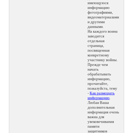
имеющуюся
информацию
фотографиями,
видеоматериалами
и другими
данными.
На каждого воина
заводится
отдельная
страница,
посвященная
конкретному
участнику войны.
Прежде чем
начать
обрабатывать
информацию,
прочитайте,
пожалуйста, тему
-
Как размещать
информацию
.
Любая Ваша
дополнительная
информация очень
важна для
увековечивания
памяти
защитников