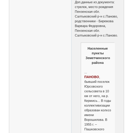
Доп.данные из документа:
стрелок, место рождения
Пензенская обл.
Салтыковский р-н с.Паново,
родственники - Бирюкова
Варвара Федоровна,
Пензенская обл.
Салтыковский р-н с.Паново.
Населенные
пункты
Земетчинского
района
...
ПАНОВО
,
бывший поселок
Юрсовского
сельсовета в 10
км от него, на р.
Кермись... В годы
коллективизации
образован колхоз
имени
Ворошилова. В
1955 г. –
Пашковского