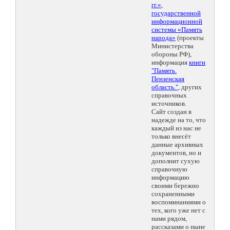
гг.»
,
государственной
информационной
системы «Память
народа»
(проекты
Министерства
обороны РФ),
информация
книги
"Память.
Пензенская
область."
, других
справочных
источников.
Сайт создан в
надежде на то, что
каждый из нас не
только внесёт
данные архивных
документов, но и
дополнит сухую
справочную
информацию
своими бережно
сохраненными
воспоминаниями о
тех, кого уже нет с
нами рядом,
рассказами о ныне