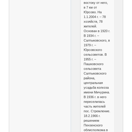
востоку от него,
в 7 км от
Юрсово. На
1.1.2004 г. – 78
хозяйств, 78
жителей.
Основан в 1920 г.
В 1934 г. –
Салтыковского, в
1979 г. –
Юрсовского
сельсоветов. В
1955 г. –
Пашковского
сельсовета
Салтыковского
района,
центральная
усадьба колхоза
имени Мичурина.
В 1936 г. в него
переселилась
часть жителей
пос. Стремление.
18.2.1966 г.
решением
Пензенского
облисполкома в