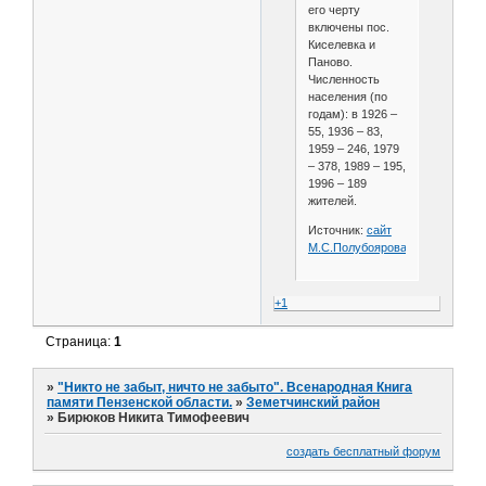
его черту
включены пос.
Киселевка и
Паново.
Численность
населения (по
годам): в 1926 –
55, 1936 – 83,
1959 – 246, 1979
– 378, 1989 – 195,
1996 – 189
жителей.
Источник:
сайт
М.С.Полубоярова
+1
Страница:
1
»
"Никто не забыт, ничто не забыто". Всенародная Книга
памяти Пензенской области.
»
Земетчинский район
»
Бирюков Никита Тимофеевич
создать бесплатный форум