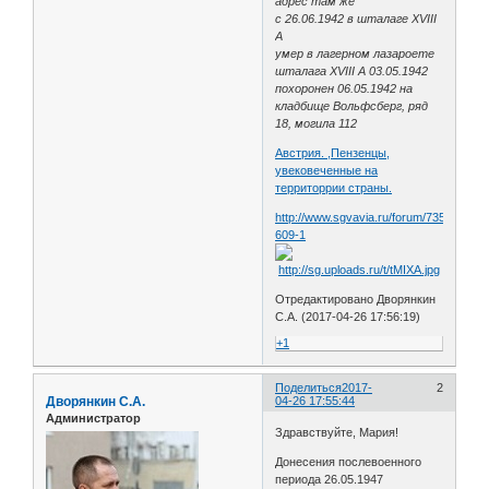
адрес там же
с 26.06.1942 в шталаге XVIII
A
умер в лагерном лазароете
шталага XVIII A 03.05.1942
похоронен 06.05.1942 на
кладбище Вольфсберг, ряд
18, могила 112
Австрия. ,Пензенцы,
увековеченные на
территоррии страны.
http://www.sgvavia.ru/forum/735-
609-1
Отредактировано Дворянкин
С.А. (2017-04-26 17:56:19)
+1
Поделиться
2017-
2
Дворянкин С.А.
04-26 17:55:44
Администратор
Здравствуйте, Мария!
Донесения послевоенного
периода 26.05.1947