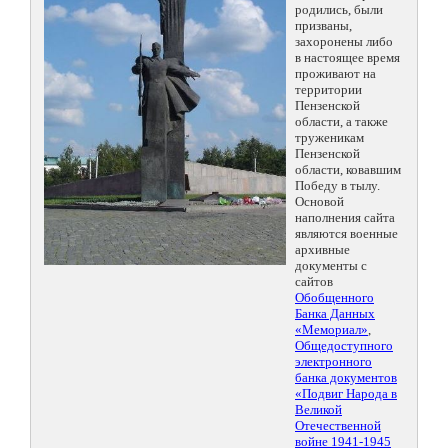
родились, были
призваны,
захоронены либо
в настоящее время
проживают на
территории
Пензенской
области, а также
труженикам
Пензенской
области, ковавшим
Победу в тылу.
Основой
наполнения сайта
являются военные
архивные
документы с
сайтов
Обобщенного
Банка Данных
«Мемориал»
,
Общедоступного
электронного
банка документов
«Подвиг Народа в
Великой
Отечественной
войне 1941-1945