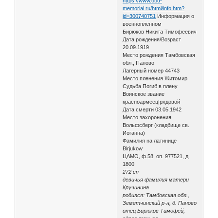
https://www.obd-
memorial.ru/html/info.htm?
id=300740751
Информация о
военнопленном
Бирюков Никита Тимофеевич
Дата рождения/Возраст
20.09.1919
Место рождения Тамбовская
обл., Паново
Лагерный номер 44743
Место пленения Житомир
Судьба Погиб в плену
Воинское звание
красноармеец|рядовой
Дата смерти 03.05.1942
Место захоронения
Вольфсберг (кладбище св.
Иоганна)
Фамилия на латинице
Birjukow
ЦАМО, ф.58, оп. 977521, д.
1800
272 сп
девичья фамилия матери
Кручинина
родился: Тамбовская обл.,
Земетчинский р-н, д. Паново
отец Бирюков Тимофей,