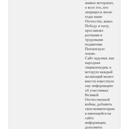
живых ветеранах,
о всех тех, кто
защищал в лихие
годы наше
Отечество, ковал
Победу в тылу,
прославлял
ратными и
трудовыми
подвигами
Пензенскую
землю.
Сайт задуман, как
народная
энциклопедия, в
которую каждый
желающий может
внести известную
ему информацию
об участниках
Великой
Отечественной
войны, добавить
свои комментарии
к имеющейся на
сайте
информации,
дополнить