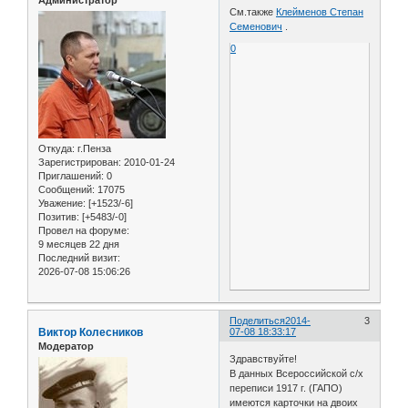
См.также
Клейменов Степан
Семенович
.
0
Откуда:
г.Пенза
Зарегистрирован
: 2010-01-24
Приглашений:
0
Сообщений:
17075
Уважение:
[+1523/-6]
Позитив:
[+5483/-0]
Провел на форуме:
9 месяцев 22 дня
Последний визит:
2026-07-08 15:06:26
Поделиться
2014-
3
Виктор Колесников
07-08 18:33:17
Модератор
Здравствуйте!
В данных Всероссийской с/х
переписи 1917 г. (ГАПО)
имеются карточки на двоих