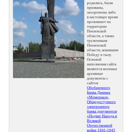
родились, были
призваны,
захоронены либо
в настоящее время
проживают на
территории
Пензенской
области, а также
труженикам
Пензенской
области, ковавшим
Победу в тылу.
Основой
наполнения сайта
являются военные
архивные
документы с
сайтов
Обобщенного
Банка Данных
«Мемориал»
,
Общедоступного
электронного
банка документов
«Подвиг Народа в
Великой
Отечественной
войне 1941-1945