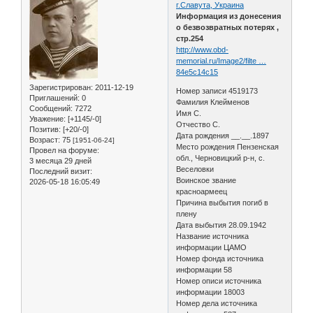
г.Славута, Украина
Информация из донесения
о безвозвратных потерях ,
стр.254
http://www.obd-
memorial.ru/Image2/filte …
84e5c14c15
Зарегистрирован
: 2011-12-19
Номер записи 4519173
Приглашений:
0
Фамилия Клейменов
Сообщений:
7272
Имя С.
Уважение:
[+1145/-0]
Отчество С.
Позитив:
[+20/-0]
Дата рождения __.__.1897
Возраст:
75
[1951-06-24]
Место рождения Пензенская
Провел на форуме:
обл., Черновицкий р-н, с.
3 месяца 29 дней
Веселовки
Последний визит:
Воинское звание
2026-05-18 16:05:49
красноармеец
Причина выбытия погиб в
плену
Дата выбытия 28.09.1942
Название источника
информации ЦАМО
Номер фонда источника
информации 58
Номер описи источника
информации 18003
Номер дела источника