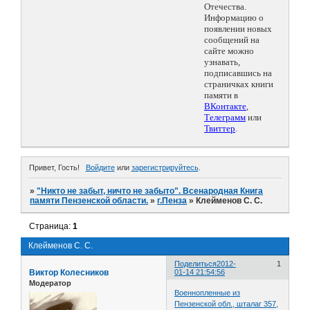
Отечества.
Информацию о
появлении новых
сообщений на
сайте можно
узнавать,
подписавшись на
страничках книги
памяти в
ВКонтакте
,
Телеграмм
или
Твиттер
.
Привет, Гость!
Войдите
или
зарегистрируйтесь
.
»
"Никто не забыт, ничто не забыто". Всенародная Книга
памяти Пензенской области.
»
г.Пенза
»
Клейменов С. С.
Страница:
1
Клейменов С. С.
Поделиться
2012-
1
Виктор Колесников
01-14 21:54:56
Модератор
Военнопленные из
Пензенской обл., шталаг 357,