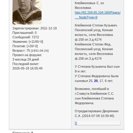
Клейменовых С. из
Веселовки.
http://82.209.65.104:180/Pages/ThemeC
… NodeType=9
Клейменов Степан Кузьмич.
Зарегистрирован
: 2011-12-19
Пензенский уезд, Конная
Приглашений:
0
волость, село Веселовка
Сообщений:
7272
ф.158 оп.3 д.4174
Уважение:
[+1145/-0]
Клейменов Степан Фед..
Позитив:
[+20/-0]
Пензенский уезд, Конная
Возраст:
75
[1951-06-24]
волость, село Веселовка
Провел на форуме:
ф.158 оп.3 д.4174
3 месяца 29 дней
Последний визит:
У Степана Кузьмича был сын
2026-05-18 16:05:49
8-и лет.
У Степана Федоровича были
сыновья 25,
20
, 17, 6 лет.
Возможно, погибший в
г.Славута Клейменов С.С.
сын Клейменова Степана
Федоровича.
Отредактировано Дворянкин
С.А. (2014-07-09 10:39:46)
0