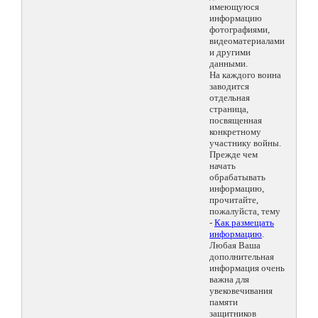
имеющуюся
информацию
фотографиями,
видеоматериалами
и другими
данными.
На каждого воина
заводится
отдельная
страница,
посвященная
конкретному
участнику войны.
Прежде чем
начать
обрабатывать
информацию,
прочитайте,
пожалуйста, тему
-
Как размещать
информацию
.
Любая Ваша
дополнительная
информация очень
важна для
увековечивания
памяти
защитников