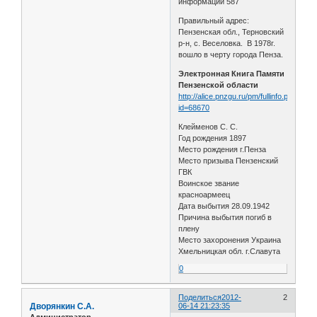
информации 587
Правильный адрес:
Пензенская обл., Терновский
р-н, с. Веселовка. В 1978г.
вошло в черту города Пенза.
Электронная Книга Памяти
Пензенской области
http://alice.pnzgu.ru/pm/fullinfo.php?
id=68670
Клейменов С. С.
Год рождения 1897
Место рождения г.Пенза
Место призыва Пензенский
ГВК
Воинское звание
красноармеец
Дата выбытия 28.09.1942
Причина выбытия погиб в
плену
Место захоронения Украина
Хмельницкая обл. г.Славута
0
Поделиться
2012-
2
Дворянкин С.А.
06-14 21:23:35
Администратор