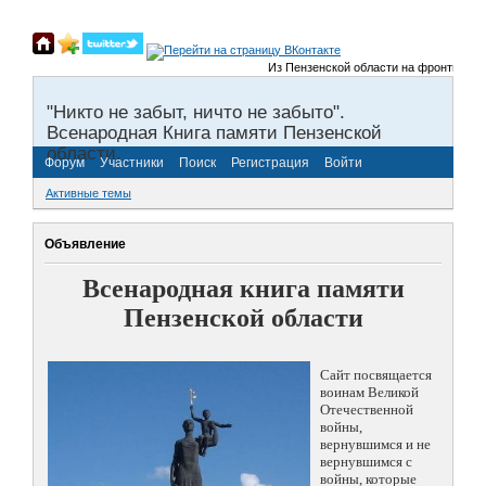
Из Пензенской области на фронты Велико
"Никто не забыт, ничто не забыто".
Всенародная Книга памяти Пензенской
области.
Форум
Участники
Поиск
Регистрация
Войти
Активные темы
Объявление
Всенародная книга памяти
Пензенской области
Сайт посвящается
воинам Великой
Отечественной
войны,
вернувшимся и не
вернувшимся с
войны, которые