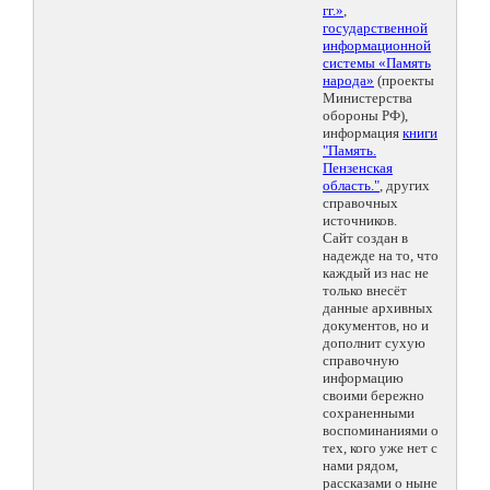
гг.»
,
государственной
информационной
системы «Память
народа»
(проекты
Министерства
обороны РФ),
информация
книги
"Память.
Пензенская
область."
, других
справочных
источников.
Сайт создан в
надежде на то, что
каждый из нас не
только внесёт
данные архивных
документов, но и
дополнит сухую
справочную
информацию
своими бережно
сохраненными
воспоминаниями о
тех, кого уже нет с
нами рядом,
рассказами о ныне