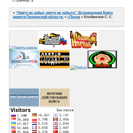
Страница:
1
»
"Никто не забыт, ничто не забыто". Всенародная Книга
памяти Пензенской области.
»
г.Пенза
»
Клейменов С. С.