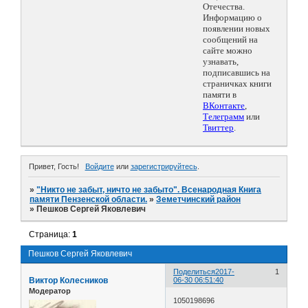
Отечества.
Информацию о
появлении новых
сообщений на
сайте можно
узнавать,
подписавшись на
страничках книги
памяти в
ВКонтакте
,
Телеграмм
или
Твиттер
.
Привет, Гость!
Войдите
или
зарегистрируйтесь
.
»
"Никто не забыт, ничто не забыто". Всенародная Книга
памяти Пензенской области.
»
Земетчинский район
»
Пешков Сергей Яковлевич
Страница:
1
Пешков Сергей Яковлевич
Поделиться
2017-
1
Виктор Колесников
06-30 06:51:40
Модератор
1050198696