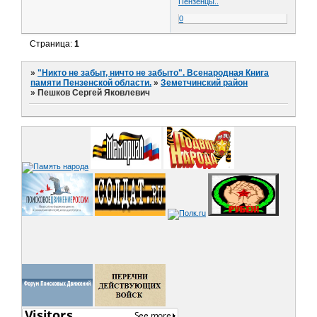
Пензенцы..
0
Страница:
1
»
"Никто не забыт, ничто не забыто". Всенародная Книга
памяти Пензенской области.
»
Земетчинский район
»
Пешков Сергей Яковлевич