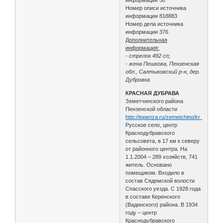
Номер описи источника
информации 818883
Номер дела источника
информации 376
Дополнительная
информация:
- стрелок 492 сп;
- жена Пешкова, Пензенская
обл., Салтыковский р-н, дер.
Дубровка
КРАСНАЯ ДУБРАВА
Земетчинского района
Пензенской области
http://inpenza.ru/zemetchino/kr_dubrav
Русское село, центр
Краснодубравского
сельсовета, в 17 км к северу
от районного центра. На
1.1.2004 – 289 хозяйств, 741
житель. Основано
помещиком. Входило в
состав Сядемской волости
Спасского уезда. С 1928 года
в составе Керенского
(Вадинского) района. В 1934
году – центр
Краснодубравского