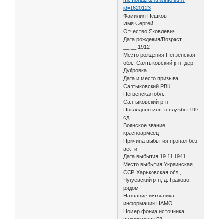
id=1620123
Фамилия Пешков
Имя Сергей
Отчество Яковлевич
Дата рождения/Возраст
__.__.1912
Место рождения Пензенская
обл., Салтыковский р-н, дер.
Дубровка
Дата и место призыва
Салтыковский РВК,
Пензенская обл.,
Салтыковский р-н
Последнее место службы 199
сд
Воинское звание
красноармеец
Причина выбытия пропал без
вести
Дата выбытия 19.11.1941
Место выбытия Украинская
ССР, Харьковская обл.,
Чугуевский р-н, д. Граково,
рядом
Название источника
информации ЦАМО
Номер фонда источника
информации 58