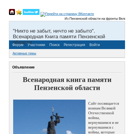
Из Пензенской области на фронты Великой Оте
"Никто не забыт, ничто не забыто".
Всенародная Книга памяти Пензенской
области.
Форум
Участники
Поиск
Регистрация
Войти
Активные темы
Объявление
Всенародная книга памяти
Пензенской области
Сайт посвящается
воинам Великой
Отечественной
войны,
вернувшимся и не
вернувшимся с
войны, которые