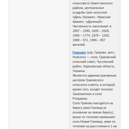
сельсовета Земетчинского
района, центральные
усадьбы трех колхозов:
«День Урожая», «Красная
Армия», «Дружный».
Численность населения: в
1897 – 2280, 1926 – 2626,
1959 – 1774, 1979 – 1200,
1989 – 971, 1996 – 857
жителей.
Граково
(укр. Гракове, англ.
Hrakove) — село, Граковский
сельский совет, Чугуевский
район, Харьковская область,
Украина.
Является административным
центром Граковского
сельского совета, в который,
кроме того, входят посёлок
Зализничное и село
Ртищевка.
Село Граково находится на
берегу реки Гнилица (в
основном на левом берегу),
выше по течению примыкает
село Новая Гнилица, ниже по
течению на расстоянии в 1 км