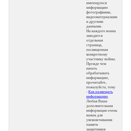
имеющуюся
информацию
фотографиями,
видеоматериалами
и другими
данными.
На каждого воина
заводится
отдельная
страница,
посвященная
конкретному
участнику войны.
Прежде чем
начать
обрабатывать
информацию,
прочитайте,
пожалуйста, тему
-
Как размещать
информацию
.
Любая Ваша
дополнительная
информация очень
важна для
увековечивания
памяти
защитников