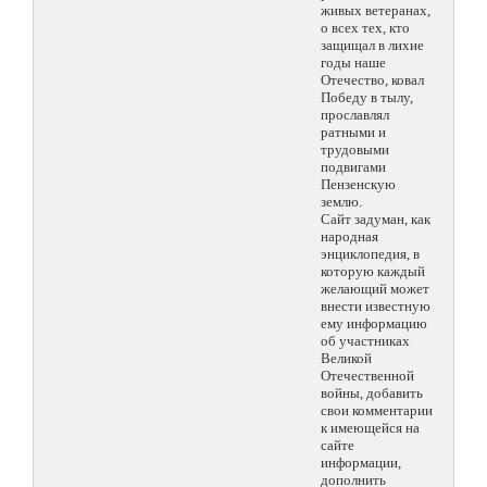
живых ветеранах,
о всех тех, кто
защищал в лихие
годы наше
Отечество, ковал
Победу в тылу,
прославлял
ратными и
трудовыми
подвигами
Пензенскую
землю.
Сайт задуман, как
народная
энциклопедия, в
которую каждый
желающий может
внести известную
ему информацию
об участниках
Великой
Отечественной
войны, добавить
свои комментарии
к имеющейся на
сайте
информации,
дополнить