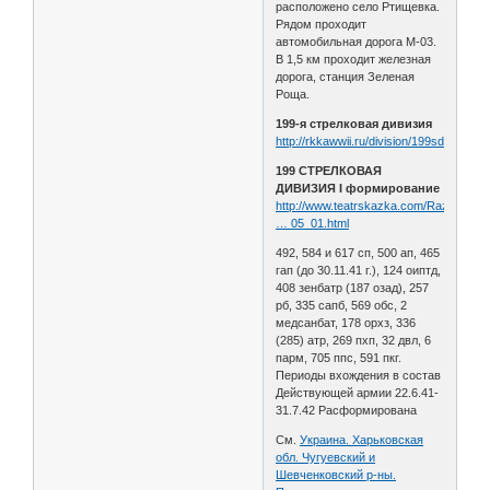
расположено село Ртищевка.
Рядом проходит
автомобильная дорога М-03.
В 1,5 км проходит железная
дорога, станция Зеленая
Роща.
199-я стрелковая дивизия
http://rkkawwii.ru/division/199sdf1
199 СТРЕЛКОВАЯ
ДИВИЗИЯ I формирование
http://www.teatrskazka.com/Raznoe/Pe
… 05_01.html
492, 584 и 617 сп, 500 ап, 465
гап (до 30.11.41 г.), 124 оиптд,
408 зенбатр (187 озад), 257
рб, 335 сапб, 569 обс, 2
медсанбат, 178 орхз, 336
(285) атр, 269 пхп, 32 двл, 6
парм, 705 ппс, 591 пкг.
Периоды вхождения в состав
Действующей армии 22.6.41-
31.7.42 Расформирована
См.
Украина. Харьковская
обл. Чугуевский и
Шевченковский р-ны.