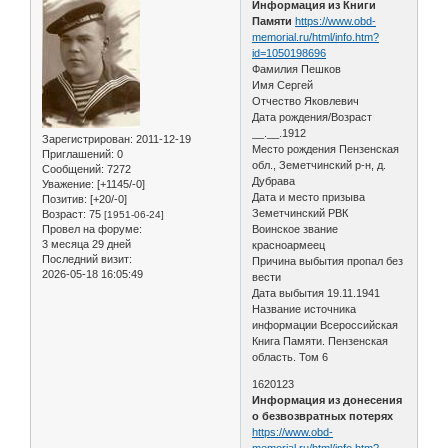
Информация из Книги
Памяти
https://www.obd-
memorial.ru/html/info.htm?
id=1050198696
Фамилия Пешков
Имя Сергей
Отчество Яковлевич
Дата рождения/Возраст
__.__.1912
Зарегистрирован
: 2011-12-19
Место рождения Пензенская
Приглашений:
0
обл., Земетчинский р-н, д.
Сообщений:
7272
Дубрава
Уважение:
[+1145/-0]
Дата и место призыва
Позитив:
[+20/-0]
Земетчинский РВК
Возраст:
75
[1951-06-24]
Провел на форуме:
Воинское звание
3 месяца 29 дней
красноармеец
Последний визит:
Причина выбытия пропал без
2026-05-18 16:05:49
вести
Дата выбытия 19.11.1941
Название источника
информации Всероссийская
Книга Памяти. Пензенская
область. Том 6
1620123
Информация из донесения
о безвозвратных потерях
https://www.obd-
memorial.ru/html/info.htm?