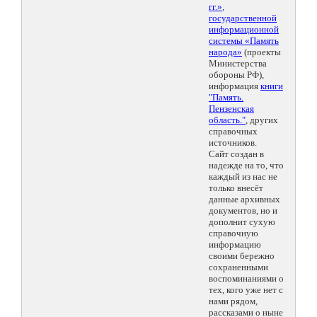
гг.»
,
государственной
информационной
системы «Память
народа»
(проекты
Министерства
обороны РФ),
информация
книги
"Память.
Пензенская
область."
, других
справочных
источников.
Сайт создан в
надежде на то, что
каждый из нас не
только внесёт
данные архивных
документов, но и
дополнит сухую
справочную
информацию
своими бережно
сохраненными
воспоминаниями о
тех, кого уже нет с
нами рядом,
рассказами о ныне