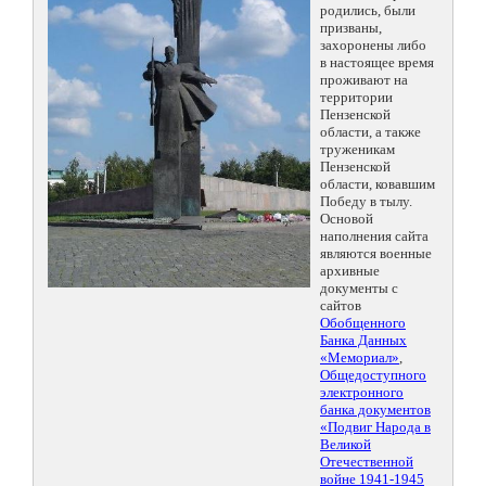
родились, были
призваны,
захоронены либо
в настоящее время
проживают на
территории
Пензенской
области, а также
труженикам
Пензенской
области, ковавшим
Победу в тылу.
Основой
наполнения сайта
являются военные
архивные
документы с
сайтов
Обобщенного
Банка Данных
«Мемориал»
,
Общедоступного
электронного
банка документов
«Подвиг Народа в
Великой
Отечественной
войне 1941-1945