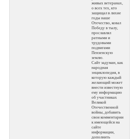
живых ветеранах,
о всех тех, кто
защищал в лихие
годы наше
Отечество, ковал
Победу в тылу,
прославлял
ратными и
трудовыми
подвигами
Пензенскую
землю.
Сайт задуман, как
народная
энциклопедия, в
которую каждый
желающий может
внести известную
ему информацию
об участниках
Великой
Отечественной
войны, добавить
свои комментарии
к имеющейся на
сайте
информации,
дополнить