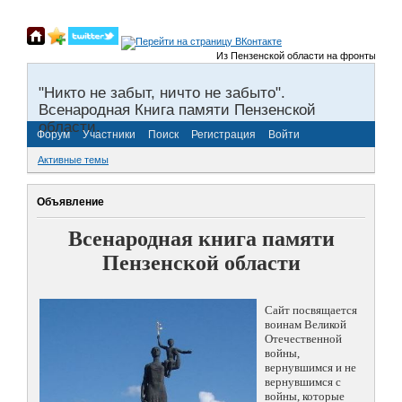
Из Пензенской области на фронты Великой
"Никто не забыт, ничто не забыто".
Всенародная Книга памяти Пензенской
области.
Форум
Участники
Поиск
Регистрация
Войти
Активные темы
Объявление
Всенародная книга памяти
Пензенской области
Сайт посвящается
воинам Великой
Отечественной
войны,
вернувшимся и не
вернувшимся с
войны, которые