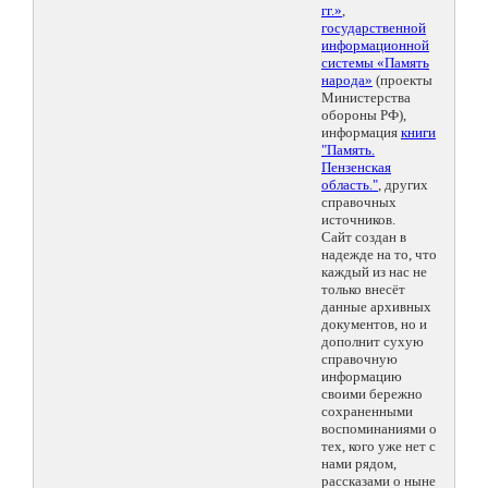
гг.»
,
государственной
информационной
системы «Память
народа»
(проекты
Министерства
обороны РФ),
информация
книги
"Память.
Пензенская
область."
, других
справочных
источников.
Сайт создан в
надежде на то, что
каждый из нас не
только внесёт
данные архивных
документов, но и
дополнит сухую
справочную
информацию
своими бережно
сохраненными
воспоминаниями о
тех, кого уже нет с
нами рядом,
рассказами о ныне