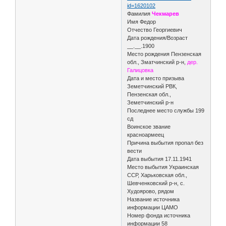
id=1620102
Фамилия
Чекмарев
Имя Федор
Отчество Георгиевич
Дата рождения/Возраст
__.__.1900
Место рождения Пензенская
обл., Зматчинский р-н,
дер.
Галицовка
Дата и место призыва
Земетчинский РВК,
Пензенская обл.,
Земетчинский р-н
Последнее место службы 199
сд
Воинское звание
красноармеец
Причина выбытия пропал без
вести
Дата выбытия 17.11.1941
Место выбытия Украинская
ССР, Харьковская обл.,
Шевченковский р-н, с.
Худоярово, рядом
Название источника
информации ЦАМО
Номер фонда источника
информации 58