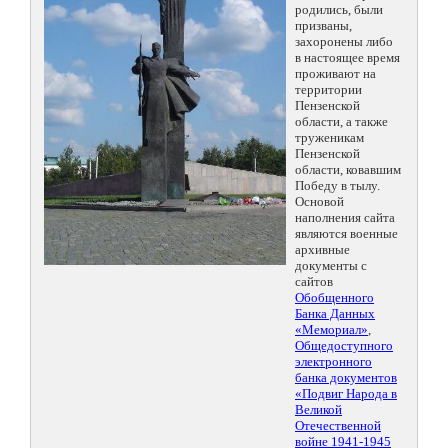
родились, были
призваны,
захоронены либо
в настоящее время
проживают на
территории
Пензенской
области, а также
труженикам
Пензенской
области, ковавшим
Победу в тылу.
Основой
наполнения сайта
являются военные
архивные
документы с
сайтов
Обобщенного
Банка Данных
«Мемориал»
,
Общедоступного
электронного
банка документов
«Подвиг Народа в
Великой
Отечественной
войне 1941-1945