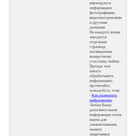
имеющуюся
информацию
фотографиями,
видеоматериалами
и другими
данными.
На каждого воина
заводится
отдельная
страница,
посвященная
конкретному
участнику войны.
Прежде чем
начать
обрабатывать
информацию,
прочитайте,
пожалуйста, тему
-
Как размещать
информацию
.
Любая Ваша
дополнительная
информация очень
важна для
увековечивания
памяти
защитников