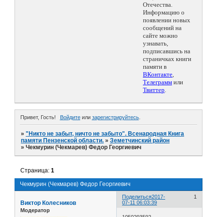
Отечества.
Информацию о
появлении новых
сообщений на
сайте можно
узнавать,
подписавшись на
страничках книги
памяти в
ВКонтакте
,
Телеграмм
или
Твиттер
.
Привет, Гость!
Войдите
или
зарегистрируйтесь
.
»
"Никто не забыт, ничто не забыто". Всенародная Книга
памяти Пензенской области.
»
Земетчинский район
»
Чекмурин (Чекмарев) Федор Георгиевич
Страница:
1
Чекмурин (Чекмарев) Федор Георгиевич
Поделиться
2017-
1
Виктор Колесников
07-11 06:03:39
Модератор
1050293592