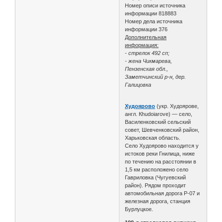
Номер описи источника
информации 818883
Номер дела источника
информации 376
Дополнительная
информация:
- стрелок 492 сп;
- жена Чикмарева,
Пензенская обл.,
Заметчинский р-н, дер.
Галицовка
Худоярово
(укр. Худоярове,
англ. Кhudoiarove) — село,
Василенковский сельский
совет, Шевченковский район,
Харьковская область.
Село Худоярово находится у
истоков реки Гнилица, ниже
по течению на расстоянии в
1,5 км расположено село
Гавриловка (Чугуевский
район). Рядом проходит
автомобильная дорога Р-07 и
железная дорога, станция
Бурлуцкое.