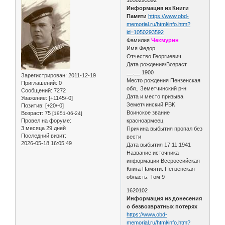
Информация из Книги
Памяти
https://www.obd-
memorial.ru/html/info.htm?
id=1050293592
Фамилия
Чекмурин
Имя Федор
Отчество Георгиевич
Дата рождения/Возраст
__.__.1900
Зарегистрирован
: 2011-12-19
Место рождения Пензенская
Приглашений:
0
обл., Земетчинский р-н
Сообщений:
7272
Дата и место призыва
Уважение:
[+1145/-0]
Земетчинский РВК
Позитив:
[+20/-0]
Воинское звание
Возраст:
75
[1951-06-24]
Провел на форуме:
красноармеец
3 месяца 29 дней
Причина выбытия пропал без
Последний визит:
вести
2026-05-18 16:05:49
Дата выбытия 17.11.1941
Название источника
информации Всероссийская
Книга Памяти. Пензенская
область. Том 9
1620102
Информация из донесения
о безвозвратных потерях
https://www.obd-
memorial.ru/html/info.htm?