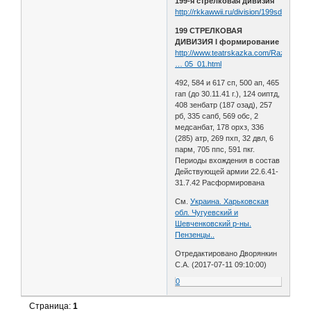
199-я стрелковая дивизия
http://rkkawwii.ru/division/199sdf1
199 СТРЕЛКОВАЯ
ДИВИЗИЯ I формирование
http://www.teatrskazka.com/Raznoe/Pe
… 05_01.html
492, 584 и 617 сп, 500 ап, 465
гап (до 30.11.41 г.), 124 оиптд,
408 зенбатр (187 озад), 257
рб, 335 сапб, 569 обс, 2
медсанбат, 178 орхз, 336
(285) атр, 269 пхп, 32 двл, 6
парм, 705 ппс, 591 пкг.
Периоды вхождения в состав
Действующей армии 22.6.41-
31.7.42 Расформирована
См.
Украина. Харьковская
обл. Чугуевский и
Шевченковский р-ны.
Пензенцы..
Отредактировано Дворянкин
С.А. (2017-07-11 09:10:00)
0
Страница:
1