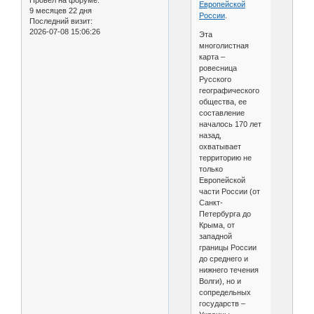
Европейской
9 месяцев 22 дня
России
.
Последний визит:
2026-07-08 15:06:26
Эта
многолистная
карта –
ровесница
Русского
географического
общества, ее
составление
началось 170 лет
назад,
охватывает
территорию не
только
Европейской
части России (от
Санкт-
Петербурга до
Крыма, от
западной
границы России
до среднего и
нижнего течения
Волги), но и
сопредельных
государств –