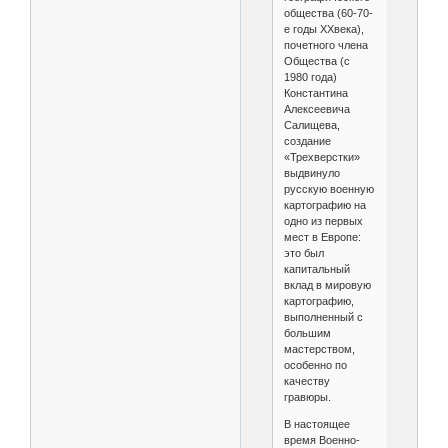
общества (60-70-
е годы XXвека),
почетного члена
Общества (с
1980 года)
Константина
Алексеевича
Салищева,
создание
«Трехверстки»
выдвинуло
русскую военную
картографию на
одно из первых
мест в Европе:
это был
капитальный
вклад в мировую
картографию,
выполненный с
большим
мастерством,
особенно по
качеству
гравюры.
В настоящее
время Военно-