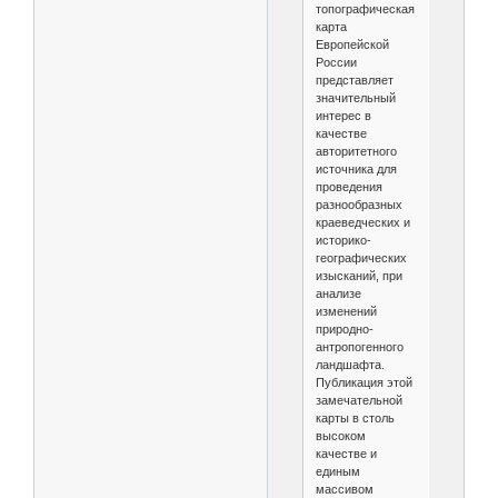
топографическая
карта
Европейской
России
представляет
значительный
интерес в
качестве
авторитетного
источника для
проведения
разнообразных
краеведческих и
историко-
географических
изысканий, при
анализе
изменений
природно-
антропогенного
ландшафта.
Публикация этой
замечательной
карты в столь
высоком
качестве и
единым
массивом