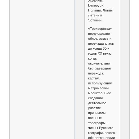
Украины,
Беларуси,
Польши, Литвы,
Латвии и
Эстонии.
«Трехверстка»
неоднократно
обновлялась и
переиздавалась
до конца 30-х
годов XX века,
когда
окончательно
был завершен
переход к
картам,
использующим
метрический
масштаб. В ее
создании
деятельное
участие
принимали
военные
топографы –
члены Русского
географического
общества, среди