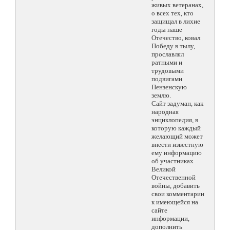
живых ветеранах,
о всех тех, кто
защищал в лихие
годы наше
Отечество, ковал
Победу в тылу,
прославлял
ратными и
трудовыми
подвигами
Пензенскую
землю.
Сайт задуман, как
народная
энциклопедия, в
которую каждый
желающий может
внести известную
ему информацию
об участниках
Великой
Отечественной
войны, добавить
свои комментарии
к имеющейся на
сайте
информации,
дополнить