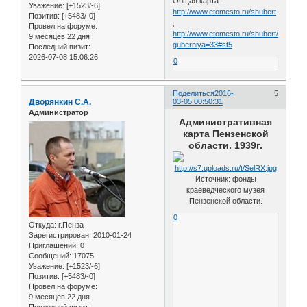
Общая карта -
Уважение:
[+1523/-6]
http://www.etomesto.ru/shubert
Позитив:
[+5483/-0]
,
Провел на форуме:
http://www.etomesto.ru/shubert/?
9 месяцев 22 дня
guberniya=33#st5
Последний визит:
2026-07-08 15:06:26
0
Поделиться
2016-
5
Дворянкин С.А.
03-05 00:50:31
Администратор
Административная
карта Пензенской
области. 1939г.
Источник: фонды
краеведческого музея
Пензенской области.
0
Откуда:
г.Пенза
Зарегистрирован
: 2010-01-24
Приглашений:
0
Сообщений:
17075
Уважение:
[+1523/-6]
Позитив:
[+5483/-0]
Провел на форуме:
9 месяцев 22 дня
Последний визит: