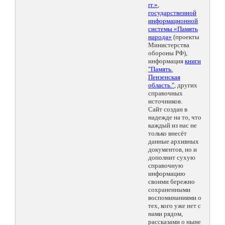
гг.»
,
государственной
информационной
системы «Память
народа»
(проекты
Министерства
обороны РФ),
информация
книги
"Память.
Пензенская
область."
, других
справочных
источников.
Сайт создан в
надежде на то, что
каждый из нас не
только внесёт
данные архивных
документов, но и
дополнит сухую
справочную
информацию
своими бережно
сохраненными
воспоминаниями о
тех, кого уже нет с
нами рядом,
рассказами о ныне