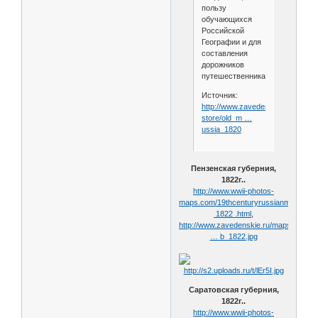
пользу
обучающихся
Российской
Географии и для
составления
дорожников
путешественникам".
Источник:
http://www.zavedenskie.ru/e-
store/old_m …
ussia_1820
Пензенская губерния,
1822г..
http://www.wwii-photos-
maps.com/19thcenturyrussianmaps/sli
1822 .html
,
http://www.zavedenskie.ru/maps/old/ma
… b_1822.jpg
Саратовская губерния,
1822г..
http://www.wwii-photos-