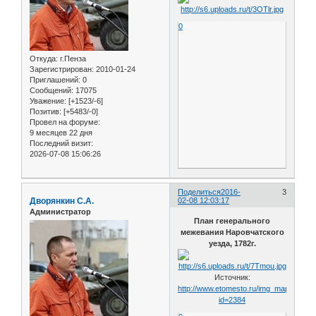
0
Откуда:
г.Пенза
Зарегистрирован
: 2010-01-24
Приглашений:
0
Сообщений:
17075
Уважение:
[+1523/-6]
Позитив:
[+5483/-0]
Провел на форуме:
9 месяцев 22 дня
Последний визит:
2026-07-08 15:06:26
Поделиться
2016-
3
Дворянкин С.А.
02-08 12:03:17
Администратор
План генерального
межевания Наровчатского
уезда, 1782г.
Источник:
http://www.etomesto.ru/img_map.php?
id=2384