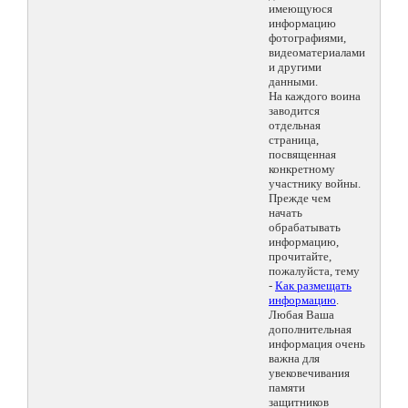
имеющуюся
информацию
фотографиями,
видеоматериалами
и другими
данными.
На каждого воина
заводится
отдельная
страница,
посвященная
конкретному
участнику войны.
Прежде чем
начать
обрабатывать
информацию,
прочитайте,
пожалуйста, тему
-
Как размещать
информацию
.
Любая Ваша
дополнительная
информация очень
важна для
увековечивания
памяти
защитников