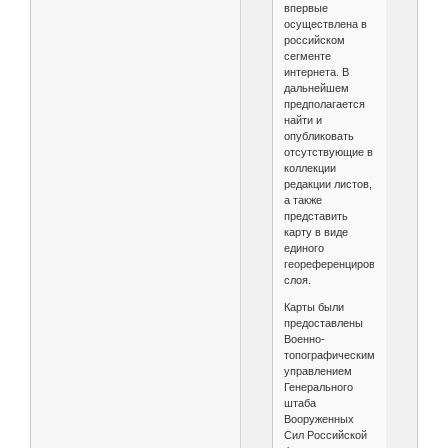
впервые
осуществлена в
российском
сегменте
интернета. В
дальнейшем
предполагается
найти и
опубликовать
отсутствующие в
коллекции
редакции листов,
а также
представить
карту в виде
единого
геореференцированного
слоя.
Карты были
предоставлены
Военно-
топографическим
управлением
Генерального
штаба
Вооруженных
Сил Российской