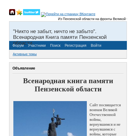
Из Пензенской области на фронты Великой Отечествен
"Никто не забыт, ничто не забыто".
Всенародная Книга памяти Пензенской
области.
Форум
Участники
Поиск
Регистрация
Войти
Активные темы
Объявление
Всенародная книга памяти
Пензенской области
Сайт посвящается
воинам Великой
Отечественной
войны,
вернувшимся и не
вернувшимся с
войны, которые