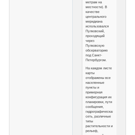
метрам на
местности). В
качестве
центрального
меридиана
использовался
Пулковский,
проходящий
через
Пулковскую
обсерваторию
под Санкт-
Петербургом.
На каждом листе
карты
отображены все
населенные
пункты и
примерная
конфигурация их
планировки, пути
сообщения,
гидрографическая
сеть, различные
типы
растительности и
рельеф,