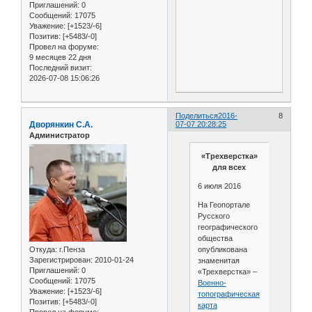
Приглашений:
0
Сообщений:
17075
Уважение:
[+1523/-6]
Позитив:
[+5483/-0]
Провел на форуме:
9 месяцев 22 дня
Последний визит:
2026-07-08 15:06:26
Поделиться
2016-
8
Дворянкин С.А.
07-07 20:28:25
Администратор
«Трехверстка»
для всех
6 июля 2016
На Геопортале
Русского
географического
общества
Откуда:
г.Пенза
опубликована
Зарегистрирован
: 2010-01-24
знаменитая
Приглашений:
0
«Трехверстка» –
Сообщений:
17075
Военно-
Уважение:
[+1523/-6]
топографическая
Позитив:
[+5483/-0]
карта
Провел на форуме: