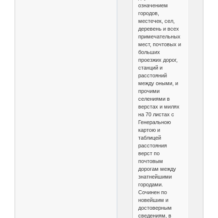
означением
городов,
местечек, сел,
деревень и всех
примечательных
мест, почтовых и
больших
проезжих дорог,
станций и
расстояний
между оными, и
прочими
селениями в
верстах и милях
на 70 листах с
Генеральною
картою и
таблицей
расстояния
верст по
почтовым
дорогам между
знатнейшими
городами.
Сочинен по
новейшим и
достоверным
сведениям, в