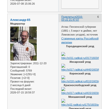
2026-07-08 15:06:26
Поделиться
2016-
6
Александр 65
03-22 21:47:07
Модератор
Атлас Пензенской губернии
(1881 г, 5 верст в дюйме, нет
Ломовских уездов), источник
Старинные карты Российской
империи
Городищенский уезд
Инсарский уезд
Зарегистрирован
: 2011-12-20
Приглашений:
0
Сообщений:
5769
Керенский уезд
Уважение:
[+1291/-0]
Позитив:
[+2/-0]
Провел на форуме:
2 месяца 6 дней
Краснослободский уезд
Последний визит:
2026-07-15 18:59:37
Мокшанский уезд
Пензенский уезд