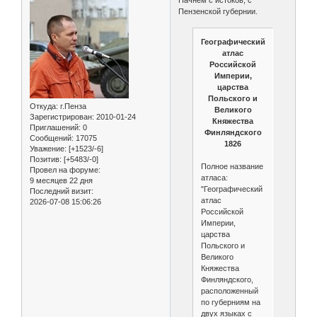
Пензенской губернии.
Географический
атлас
Российской
Империи,
царства
Польского и
Откуда:
г.Пенза
Великого
Зарегистрирован
: 2010-01-24
Княжества
Приглашений:
0
Финляндского
Сообщений:
17075
1826
Уважение:
[+1523/-6]
Позитив:
[+5483/-0]
Полное название
Провел на форуме:
атласа:
9 месяцев 22 дня
"Географический
Последний визит:
атлас
2026-07-08 15:06:26
Российской
Империи,
царства
Польского и
Великого
Княжества
Финляндского,
расположенный
по губерниям на
двух языках с