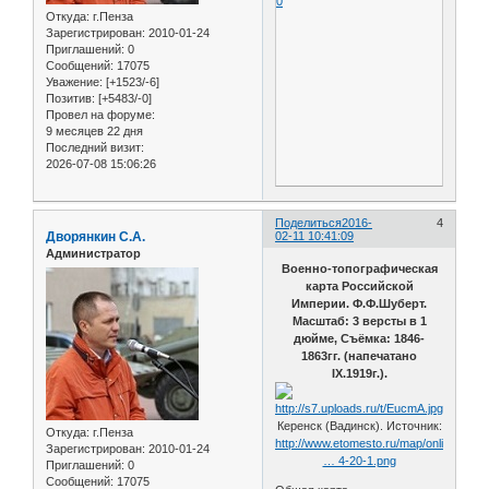
0
Откуда:
г.Пенза
Зарегистрирован
: 2010-01-24
Приглашений:
0
Сообщений:
17075
Уважение:
[+1523/-6]
Позитив:
[+5483/-0]
Провел на форуме:
9 месяцев 22 дня
Последний визит:
2026-07-08 15:06:26
Поделиться
2016-
4
Дворянкин С.А.
02-11 10:41:09
Администратор
Военно-топографическая
карта Российской
Империи. Ф.Ф.Шуберт.
Масштаб: 3 версты в 1
дюйме, Съёмка: 1846-
1863гг. (напечатано
IX.1919г.).
Керенск (Вадинск). Источник:
Откуда:
г.Пенза
http://www.etomesto.ru/map/online/shub
Зарегистрирован
: 2010-01-24
… 4-20-1.png
Приглашений:
0
Сообщений:
17075