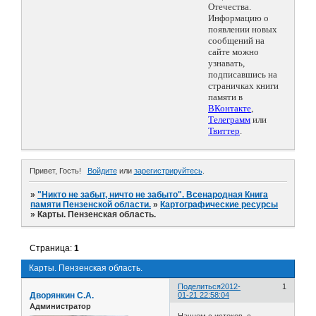
Отечества.
Информацию о
появлении новых
сообщений на
сайте можно
узнавать,
подписавшись на
страничках книги
памяти в
ВКонтакте
,
Телеграмм
или
Твиттер
.
Привет, Гость!
Войдите
или
зарегистрируйтесь
.
»
"Никто не забыт, ничто не забыто". Всенародная Книга
памяти Пензенской области.
»
Картографические ресурсы
»
Карты. Пензенская область.
Страница:
1
Карты. Пензенская область.
Поделиться
2012-
1
Дворянкин С.А.
01-21 22:58:04
Администратор
Начнем с истоков, с