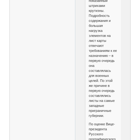
показанный
штрихами
крутизны.
Подробность
содержания и
большая
нагрузка
элементов на
лист карты
отвечают
требованиям к ее
назначению – в
первую очередь
она
составлялась
для военных
целей. По этой
же причине в
первую очередь
составлялись
листы на самые
западные
приграничные
губернии.
По оценке Вице-
президента
Русского
географического