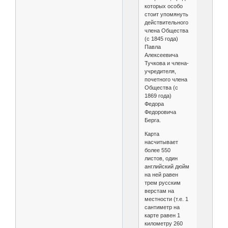
которых особо
стоит упомянуть
действительного
члена Общества
(с 1845 года)
Павла
Алексеевича
Тучкова и члена-
учредителя,
почетного члена
Общества (с
1869 года)
Федора
Федоровича
Берга.
Карта
насчитывает
более 550
листов, один
английский дюйм
на ней равен
трем русским
верстам на
местности (т.е. 1
сантиметр на
карте равен 1
километру 260