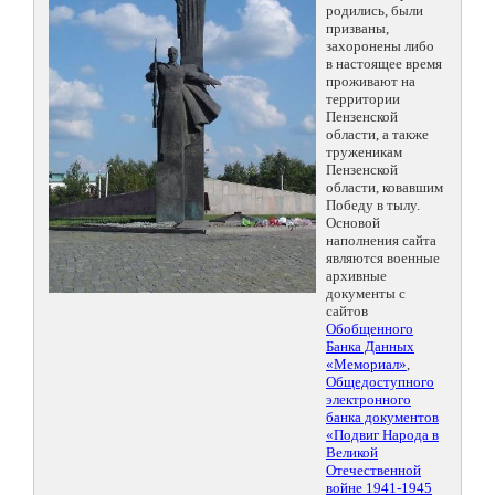
родились, были
призваны,
захоронены либо
в настоящее время
проживают на
территории
Пензенской
области, а также
труженикам
Пензенской
области, ковавшим
Победу в тылу.
Основой
наполнения сайта
являются военные
архивные
документы с
сайтов
Обобщенного
Банка Данных
«Мемориал»
,
Общедоступного
электронного
банка документов
«Подвиг Народа в
Великой
Отечественной
войне 1941-1945