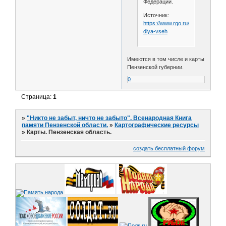
Федерации.
Источник:
https://www.rgo.ru/ru/article/trehv
dlya-vseh
Имеются в том числе и карты
Пензенской губернии.
0
Страница:
1
»
"Никто не забыт, ничто не забыто". Всенародная Книга
памяти Пензенской области.
»
Картографические ресурсы
»
Карты. Пензенская область.
создать бесплатный форум