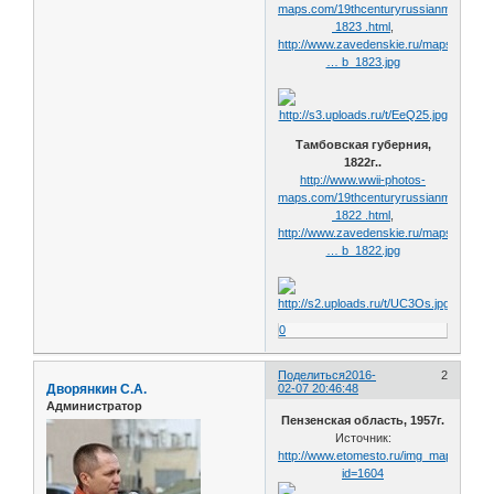
maps.com/19thcenturyrussianmaps/sli
1823 .html
,
http://www.zavedenskie.ru/maps/old/ma
… b_1823.jpg
Тамбовская губерния,
1822г..
http://www.wwii-photos-
maps.com/19thcenturyrussianmaps/sli
1822 .html
,
http://www.zavedenskie.ru/maps/old/ma
… b_1822.jpg
0
Поделиться
2016-
2
Дворянкин С.А.
02-07 20:46:48
Администратор
Пензенская область, 1957г.
Источник:
http://www.etomesto.ru/img_map.php?
id=1604