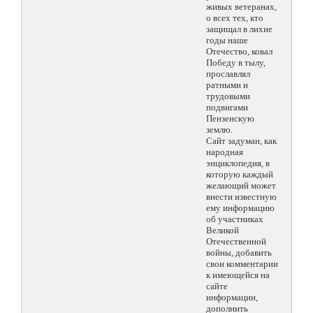
живых ветеранах,
о всех тех, кто
защищал в лихие
годы наше
Отечество, ковал
Победу в тылу,
прославлял
ратными и
трудовыми
подвигами
Пензенскую
землю.
Сайт задуман, как
народная
энциклопедия, в
которую каждый
желающий может
внести известную
ему информацию
об участниках
Великой
Отечественной
войны, добавить
свои комментарии
к имеющейся на
сайте
информации,
дополнить