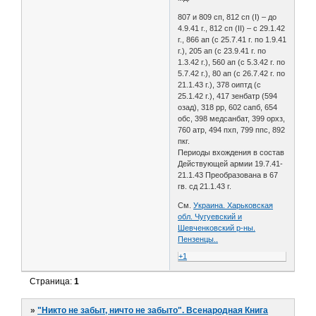
807 и 809 сп, 812 сп (I) – до
4.9.41 г., 812 сп (II) – с 29.1.42
г., 866 ап (с 25.7.41 г. по 1.9.41
г.), 205 ап (с 23.9.41 г. по
1.3.42 г.), 560 ап (с 5.3.42 г. по
5.7.42 г.), 80 ап (с 26.7.42 г. по
21.1.43 г.), 378 оиптд (с
25.1.42 г.), 417 зенбатр (594
озад), 318 рр, 602 сапб, 654
обс, 398 медсанбат, 399 орхз,
760 атр, 494 пхп, 799 ппс, 892
пкг.
Периоды вхождения в состав
Действующей армии 19.7.41-
21.1.43 Преобразована в 67
гв. сд 21.1.43 г.
См.
Украина. Харьковская
обл. Чугуевский и
Шевченковский р-ны.
Пензенцы..
+1
Страница:
1
»
"Никто не забыт, ничто не забыто". Всенародная Книга