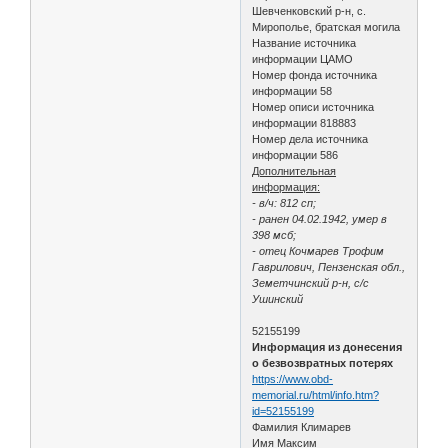
Шевченковский р-н, с.
Мирополье, братская могила
Название источника
информации ЦАМО
Номер фонда источника
информации 58
Номер описи источника
информации 818883
Номер дела источника
информации 586
Дополнительная
информация:
- в/ч: 812 сп;
- ранен 04.02.1942, умер в
398 мсб;
- отец Кочмарев Трофим
Гаврилович, Пензенская обл.,
Земетчинский р-н, с/с
Ушинский
52155199
Информация из донесения
о безвозвратных потерях
https://www.obd-
memorial.ru/html/info.htm?
id=52155199
Фамилия Климарев
Имя Максим