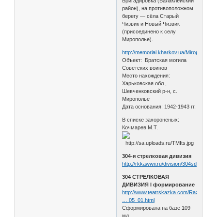
Бригадировка (Балаклейский
район), на противоположном
берегу — сёла Старый
Чизвик и Новый Чизвик
(присоединено к селу
Мирополье).
http://memorial.kharkov.ua/Miropolie
Объект: Братская могила
Cоветских воинов
Место нахождения:
Харьковская обл.,
Шевченковский р-н, с.
Мирополье
Дата основания: 1942-1943 гг.
В списке захороненых:
Кочмарев М.Т.
304-я стрелковая дивизия
http://rkkawwii.ru/division/304sdf1
304 СТРЕЛКОВАЯ
ДИВИЗИЯ I формирование
http://www.teatrskazka.com/Raznoe/Pe
… 05_01.html
Сформирована на базе 109
мд.