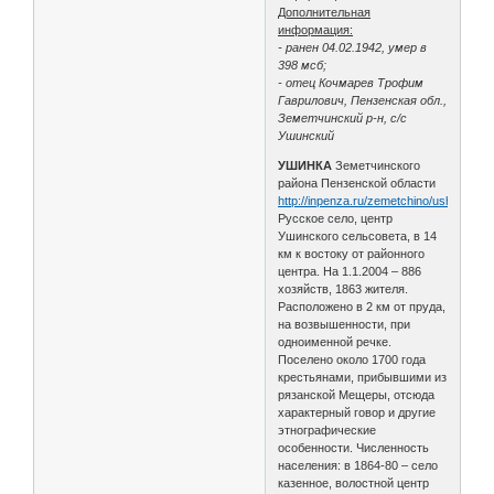
Дополнительная
информация:
- ранен 04.02.1942, умер в
398 мсб;
- отец Кочмарев Трофим
Гаврилович, Пензенская обл.,
Земетчинский р-н, с/с
Ушинский
УШИНКА
Земетчинского
района Пензенской области
http://inpenza.ru/zemetchino/ushinka.ph
Русское село, центр
Ушинского сельсовета, в 14
км к востоку от районного
центра. На 1.1.2004 – 886
хозяйств, 1863 жителя.
Расположено в 2 км от пруда,
на возвышенности, при
одноименной речке.
Поселено около 1700 года
крестьянами, прибывшими из
рязанской Мещеры, отсюда
характерный говор и другие
этнографические
особенности. Численность
населения: в 1864-80 – село
казенное, волостной центр