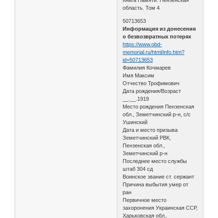
область. Том 4
50713653
Информация из донесения
о безвозвратных потерях
https://www.obd-
memorial.ru/html/info.htm?
id=50713653
Фамилия Кочмарев
Имя Максим
Отчество Трофимович
Дата рождения/Возраст
__.__.1919
Место рождения Пензенская
обл., Земетчинский р-н, с/с
Ушинский
Дата и место призыва
Земетчинский РВК,
Пензенская обл.,
Земетчинский р-н
Последнее место службы
штаб 304 сд
Воинское звание ст. сержант
Причина выбытия умер от
ран
Первичное место
захоронения Украинская ССР,
Харьковская обл.,