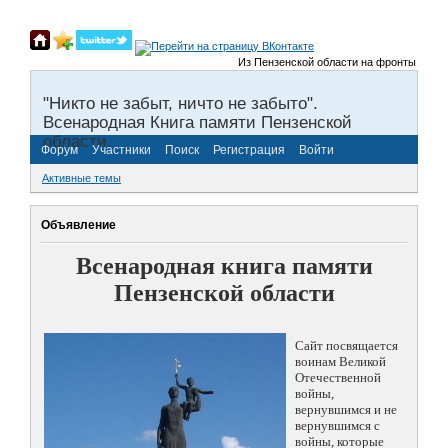
Из Пензенской области на фронты Великой 
"Никто не забыт, ничто не забыто".
Всенародная Книга памяти Пензенской
области.
Форум
Участники
Поиск
Регистрация
Войти
Активные темы
Объявление
Всенародная книга памяти
Пензенской области
Сайт посвящается
воинам Великой
Отечественной
войны,
вернувшимся и не
вернувшимся с
войны, которые