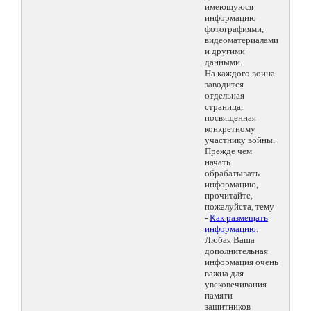
имеющуюся
информацию
фотографиями,
видеоматериалами
и другими
данными.
На каждого воина
заводится
отдельная
страница,
посвященная
конкретному
участнику войны.
Прежде чем
начать
обрабатывать
информацию,
прочитайте,
пожалуйста, тему
-
Как размещать
информацию
.
Любая Ваша
дополнительная
информация очень
важна для
увековечивания
памяти
защитников