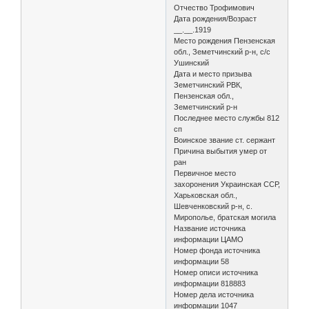
Отчество Трофимович
Дата рождения/Возраст
__.__.1919
Место рождения Пензенская
обл., Земетчинский р-н, с/с
Ушинский
Дата и место призыва
Земетчинский РВК,
Пензенская обл.,
Земетчинский р-н
Последнее место службы 812
сп
Воинское звание ст. сержант
Причина выбытия умер от
ран
Первичное место
захоронения Украинская ССР,
Харьковская обл.,
Шевченковский р-н, с.
Мирополье, братская могила
Название источника
информации ЦАМО
Номер фонда источника
информации 58
Номер описи источника
информации 818883
Номер дела источника
информации 1047