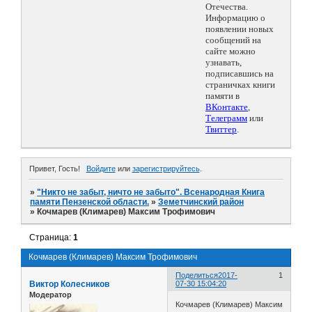
Отечества.
Информацию о
появлении новых
сообщений на
сайте можно
узнавать,
подписавшись на
страничках книги
памяти в
ВКонтакте
,
Телеграмм
или
Твиттер
.
Привет, Гость!
Войдите
или
зарегистрируйтесь
.
»
"Никто не забыт, ничто не забыто". Всенародная Книга
памяти Пензенской области.
»
Земетчинский район
»
Кочмарев (Климарев) Максим Трофимович
Страница:
1
Кочмарев (Климарев) Максим Трофимович
Поделиться
2017-
1
Виктор Колесников
07-30 15:04:20
Модератор
Кочмарев (Климарев) Максим