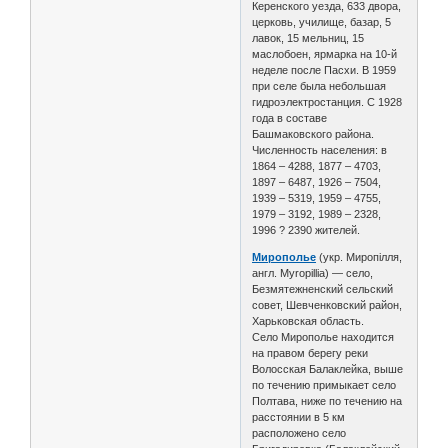
Керенского уезда, 633 двора,
церковь, училище, базар, 5
лавок, 15 мельниц, 15
маслобоен, ярмарка на 10-й
неделе после Пасхи. В 1959
при селе была небольшая
гидроэлектростанция. С 1928
года в составе
Башмаковского района.
Численность населения: в
1864 – 4288, 1877 – 4703,
1897 – 6487, 1926 – 7504,
1939 – 5319, 1959 – 4755,
1979 – 3192, 1989 – 2328,
1996 ? 2390 жителей.
Мирополье
(укр. Миропілля,
англ. Myropillia) — село,
Безмятежненский сельский
совет, Шевченковский район,
Харьковская область.
Село Мирополье находится
на правом берегу реки
Волосская Балаклейка, выше
по течению примыкает село
Полтава, ниже по течению на
расстоянии в 5 км
расположено село