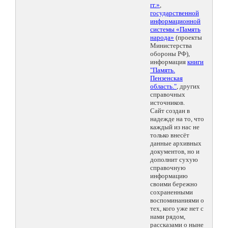
гг.»
,
государственной
информационной
системы «Память
народа»
(проекты
Министерства
обороны РФ),
информация
книги
"Память.
Пензенская
область."
, других
справочных
источников.
Сайт создан в
надежде на то, что
каждый из нас не
только внесёт
данные архивных
документов, но и
дополнит сухую
справочную
информацию
своими бережно
сохраненными
воспоминаниями о
тех, кого уже нет с
нами рядом,
рассказами о ныне