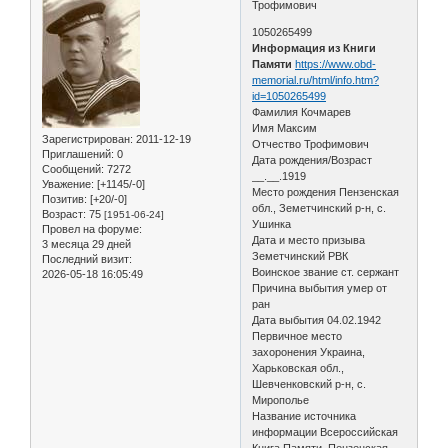
Трофимович
1050265499
Информация из Книги
Памяти
https://www.obd-
memorial.ru/html/info.htm?
id=1050265499
Фамилия Кочмарев
Имя Максим
Зарегистрирован
: 2011-12-19
Отчество Трофимович
Приглашений:
0
Дата рождения/Возраст
Сообщений:
7272
__.__.1919
Уважение:
[+1145/-0]
Место рождения Пензенская
Позитив:
[+20/-0]
обл., Земетчинский р-н, с.
Возраст:
75
[1951-06-24]
Ушинка
Провел на форуме:
Дата и место призыва
3 месяца 29 дней
Земетчинский РВК
Последний визит:
Воинское звание ст. сержант
2026-05-18 16:05:49
Причина выбытия умер от
ран
Дата выбытия 04.02.1942
Первичное место
захоронения Украина,
Харьковская обл.,
Шевченковский р-н, с.
Мирополье
Название источника
информации Всероссийская
Книга Памяти. Пензенская