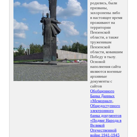
родились, были
призваны,
захоронены либо
в настоящее время
проживают на
территории
Пензенской
области, а также
труженикам
Пензенской
области, ковавшим
Победу в тылу.
Основой
наполнения сайта
являются военные
архивные
документы с
сайтов
Обобщенного
Банка Данных
«Мемориал»
,
Общедоступного
электронного
банка документов
«Подвиг Народа в
Великой
Отечественной
войне 1941-1945