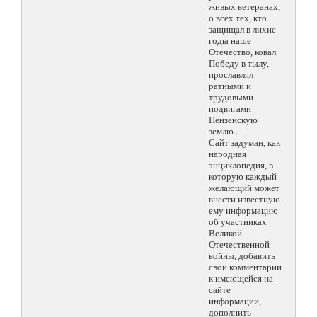
живых ветеранах,
о всех тех, кто
защищал в лихие
годы наше
Отечество, ковал
Победу в тылу,
прославлял
ратными и
трудовыми
подвигами
Пензенскую
землю.
Сайт задуман, как
народная
энциклопедия, в
которую каждый
желающий может
внести известную
ему информацию
об участниках
Великой
Отечественной
войны, добавить
свои комментарии
к имеющейся на
сайте
информации,
дополнить