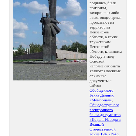
родились, были
призваны,
захоронены либо
в настоящее время
проживают на
территории
Пензенской
области, а также
труженикам
Пензенской
области, ковавшим
Победу в тылу.
Основой
наполнения сайта
являются военные
архивные
документы с
сайтов
Обобщенного
Банка Данных
«Мемориал»
,
Общедоступного
электронного
банка документов
«Подвиг Народа в
Великой
Отечественной
войне 1941-1945