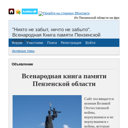
Из Пензенской области на фронты Вел
"Никто не забыт, ничто не забыто".
Всенародная Книга памяти Пензенской
области.
Форум
Участники
Поиск
Регистрация
Войти
Активные темы
Объявление
Всенародная книга памяти
Пензенской области
Сайт посвящается
воинам Великой
Отечественной
войны,
вернувшимся и не
вернувшимся с
войны, которые