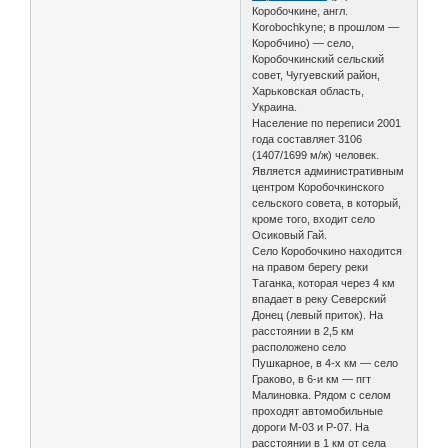
Коробочкине, англ.
Korobochkyne; в прошлом —
Коробчино) — село,
Коробочкинский сельский
совет, Чугуевский район,
Харьковская область,
Украина.
Население по переписи 2001
года составляет 3106
(1407/1699 м/ж) человек.
Является административным
центром Коробочкинского
сельского совета, в который,
кроме того, входит село
Осиковый Гай.
Село Коробочкино находится
на правом берегу реки
Таганка, которая через 4 км
впадает в реку Северский
Донец (левый приток). На
расстоянии в 2,5 км
расположено село
Пушкарное, в 4-х км — село
Граково, в 6-и км — пгт
Малиновка. Рядом с селом
проходят автомобильные
дороги М-03 и Р-07. На
расстоянии в 1 км от села