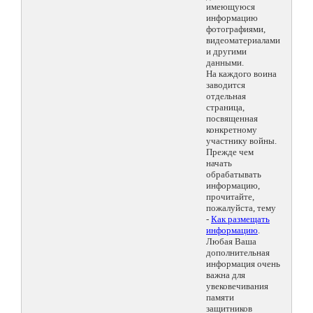
имеющуюся
информацию
фотографиями,
видеоматериалами
и другими
данными.
На каждого воина
заводится
отдельная
страница,
посвященная
конкретному
участнику войны.
Прежде чем
начать
обрабатывать
информацию,
прочитайте,
пожалуйста, тему
-
Как размещать
информацию
.
Любая Ваша
дополнительная
информация очень
важна для
увековечивания
памяти
защитников