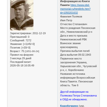
Информация из Книги
Памяти
https://www.obd-
memorial.ru/html/info.htm?
id=1050201632
Фамилия Поляков
Имя Петр
Отчество Степанович
Место рождения Пензенская
обл., Нижнеломовский р-н
Зарегистрирован
: 2011-12-19
Дата и место призыва
Приглашений:
0
Нижнеломовский РВК
Сообщений:
7272
Воинское звание
Уважение:
[+1145/-0]
красноармеец
Позитив:
[+20/-0]
Причина выбытия погиб
Возраст:
75
[1951-06-24]
Провел на форуме:
Дата выбытия 09.02.1943
3 месяца 29 дней
Первичное место
Последний визит:
захоронения Украина,
2026-05-18 16:05:49
Харьковская обл., Чугуевский
р-н, с. Коробочкино
Название источника
информации Всероссийская
Книга Памяти. Пензенская
область. Том 6
Другой информации на
Полякова Петра Степановича
в ОБД не обнаружено.
Коробочкино
(укр.