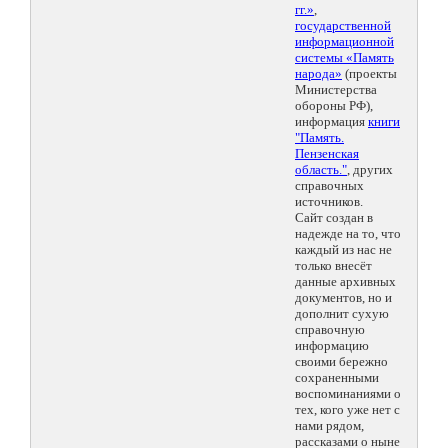
гг.»
,
государственной
информационной
системы «Память
народа»
(проекты
Министерства
обороны РФ),
информация
книги
"Память.
Пензенская
область."
, других
справочных
источников.
Сайт создан в
надежде на то, что
каждый из нас не
только внесёт
данные архивных
документов, но и
дополнит сухую
справочную
информацию
своими бережно
сохраненными
воспоминаниями о
тех, кого уже нет с
нами рядом,
рассказами о ныне