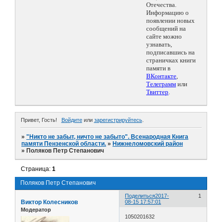
Отечества.
Информацию о
появлении новых
сообщений на
сайте можно
узнавать,
подписавшись на
страничках книги
памяти в
ВКонтакте
,
Телеграмм
или
Твиттер
.
Привет, Гость!
Войдите
или
зарегистрируйтесь
.
»
"Никто не забыт, ничто не забыто". Всенародная Книга
памяти Пензенской области.
»
Нижнеломовский район
»
Поляков Петр Степанович
Страница:
1
Поляков Петр Степанович
Поделиться
2017-
1
Виктор Колесников
08-15 17:57:01
Модератор
1050201632