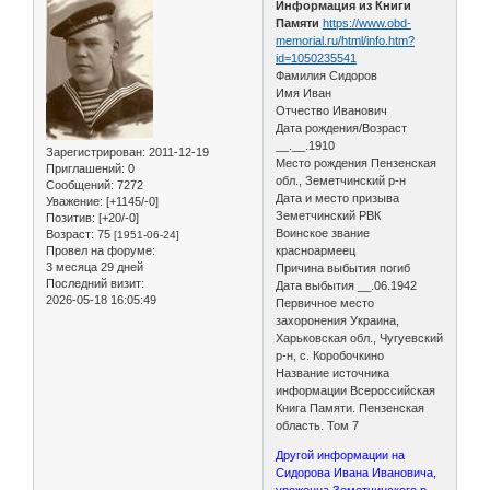
Информация из Книги
Памяти
https://www.obd-
memorial.ru/html/info.htm?
id=1050235541
Фамилия Сидоров
Имя Иван
Отчество Иванович
Дата рождения/Возраст
__.__.1910
Зарегистрирован
: 2011-12-19
Место рождения Пензенская
Приглашений:
0
обл., Земетчинский р-н
Сообщений:
7272
Дата и место призыва
Уважение:
[+1145/-0]
Земетчинский РВК
Позитив:
[+20/-0]
Воинское звание
Возраст:
75
[1951-06-24]
Провел на форуме:
красноармеец
3 месяца 29 дней
Причина выбытия погиб
Последний визит:
Дата выбытия __.06.1942
2026-05-18 16:05:49
Первичное место
захоронения Украина,
Харьковская обл., Чугуевский
р-н, с. Коробочкино
Название источника
информации Всероссийская
Книга Памяти. Пензенская
область. Том 7
Другой информации на
Сидорова Ивана Ивановича,
уроженца Земетчинского р-