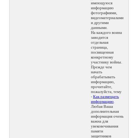
имеющуюся
информацию
фотографиями,
видеоматериалами
и другими
данными.
На каждого воина
заводится
отдельная
страница,
посвященная
конкретному
участнику войны.
Прежде чем
начать
обрабатывать
информацию,
прочитайте,
пожалуйста, тему
-
Как размещать
информацию
.
Любая Ваша
дополнительная
информация очень
важна для
увековечивания
памяти
защитников