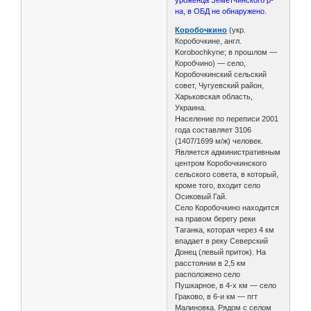
на, в ОБД не обнаружено.
Коробочкино
(укр.
Коробочкине, англ.
Korobochkyne; в прошлом —
Коробчино) — село,
Коробочкинский сельский
совет, Чугуевский район,
Харьковская область,
Украина.
Население по переписи 2001
года составляет 3106
(1407/1699 м/ж) человек.
Является административным
центром Коробочкинского
сельского совета, в который,
кроме того, входит село
Осиковый Гай.
Село Коробочкино находится
на правом берегу реки
Таганка, которая через 4 км
впадает в реку Северский
Донец (левый приток). На
расстоянии в 2,5 км
расположено село
Пушкарное, в 4-х км — село
Граково, в 6-и км — пгт
Малиновка. Рядом с селом