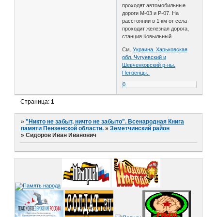
проходят автомобильные
дороги М-03 и Р-07. На
расстоянии в 1 км от села
проходит железная дорога,
станция Ковыльный.
См.
Украина. Харьковская
обл. Чугуевский и
Шевченковский р-ны.
Пензенцы..
0
Страница:
1
»
"Никто не забыт, ничто не забыто". Всенародная Книга
памяти Пензенской области.
»
Земетчинский район
»
Сидоров Иван Иванович