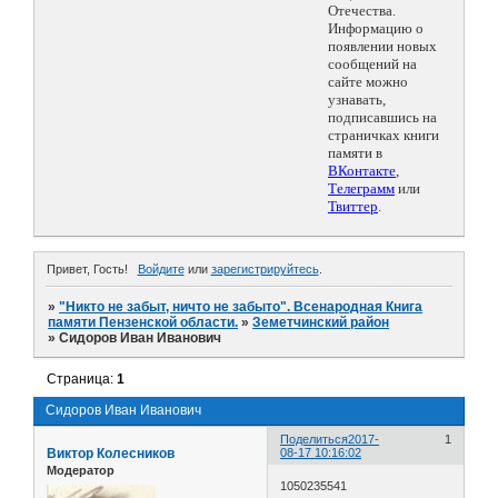
Отечества.
Информацию о
появлении новых
сообщений на
сайте можно
узнавать,
подписавшись на
страничках книги
памяти в
ВКонтакте
,
Телеграмм
или
Твиттер
.
Привет, Гость!
Войдите
или
зарегистрируйтесь
.
»
"Никто не забыт, ничто не забыто". Всенародная Книга
памяти Пензенской области.
»
Земетчинский район
»
Сидоров Иван Иванович
Страница:
1
Сидоров Иван Иванович
Поделиться
2017-
1
Виктор Колесников
08-17 10:16:02
Модератор
1050235541