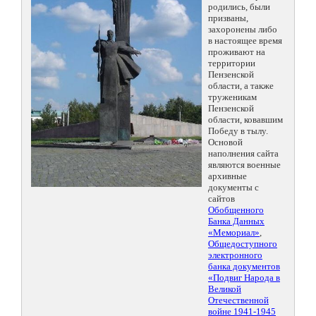
родились, были
призваны,
захоронены либо
в настоящее время
проживают на
территории
Пензенской
области, а также
труженикам
Пензенской
области, ковавшим
Победу в тылу.
Основой
наполнения сайта
являются военные
архивные
документы с
сайтов
Обобщенного
Банка Данных
«Мемориал»
,
Общедоступного
электронного
банка документов
«Подвиг Народа в
Великой
Отечественной
войне 1941-1945