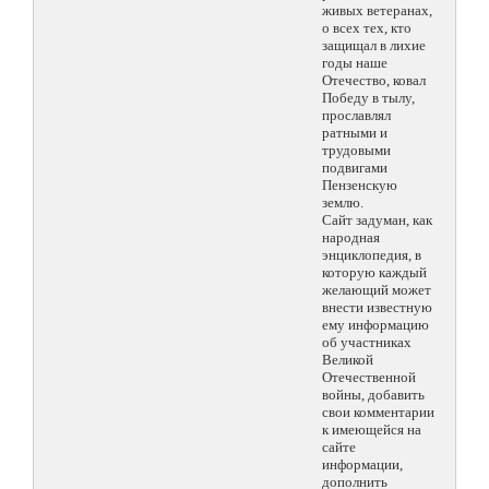
живых ветеранах,
о всех тех, кто
защищал в лихие
годы наше
Отечество, ковал
Победу в тылу,
прославлял
ратными и
трудовыми
подвигами
Пензенскую
землю.
Сайт задуман, как
народная
энциклопедия, в
которую каждый
желающий может
внести известную
ему информацию
об участниках
Великой
Отечественной
войны, добавить
свои комментарии
к имеющейся на
сайте
информации,
дополнить