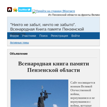
Из Пензенской области на фронты Великой Отечес
"Никто не забыт, ничто не забыто".
Всенародная Книга памяти Пензенской
области.
Форум
Участники
Поиск
Регистрация
Войти
Активные темы
Объявление
Всенародная книга памяти
Пензенской области
Сайт посвящается
воинам Великой
Отечественной
войны,
вернувшимся и не
вернувшимся с
войны, которые