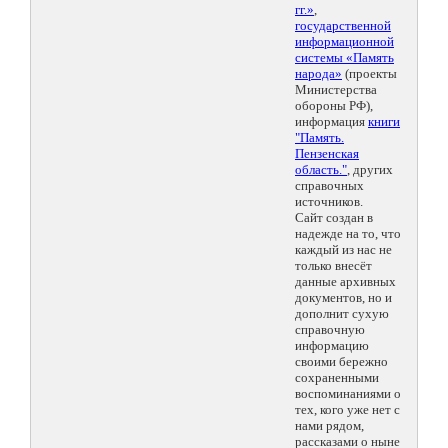
гг.»
,
государственной
информационной
системы «Память
народа»
(проекты
Министерства
обороны РФ),
информация
книги
"Память.
Пензенская
область."
, других
справочных
источников.
Сайт создан в
надежде на то, что
каждый из нас не
только внесёт
данные архивных
документов, но и
дополнит сухую
справочную
информацию
своими бережно
сохраненными
воспоминаниями о
тех, кого уже нет с
нами рядом,
рассказами о ныне