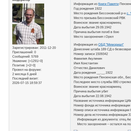
Информация из
Книги Памяти
Пензен
Год рождения 1922
Место рождения Бессоновский р-н
с.
Место призыва Бессоновский РВК
Воинское звание красноармеец
Дата выбытия 29.09.1942
Причина выбытия погиб в бою
Место захоронения г.Орел
Информация из
ОБД "Мемориал"
Зарегистрирован
: 2011-12-20
Донесение штаба 189 СД о безвозврат
Приглашений:
0
Номер записи 1509342
Сообщений:
5769
Фамилия Акулинин
Уважение:
[+1291/-0]
Имя Константин
Позитив:
[+2/-0]
Отчество Данилович
Провел на форуме:
Дата рождения __.__.1922
2 месяца 6 дней
Место рождения Пензенская обл., Бес
Последний визит:
Последнее место службы 880 стрелко
2026-07-15 18:59:37
Воинское звание красноармеец
Причина выбытия убит
Дата выбытия 22.08.1942
Название источника информации ЦА
Номер фонда источника информации
Номер описи источника информации 
Номер дела источника информации 3
Информация из документа: отец Аку
Место захоронения – остался на по