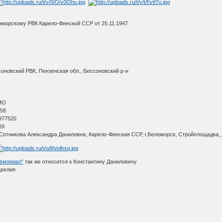
оморскому РВК Карело-Финской ССР от 25.11.1947
соновский РВК, Пензенская обл., Бессоновский р-н
МО
 58
977520
69
тникова Александра Даниловна, Карело-Финская ССР, г.Беломорск, Стройплощадка, 
емориал"
так же относится к Константину Даниловичу
арелия