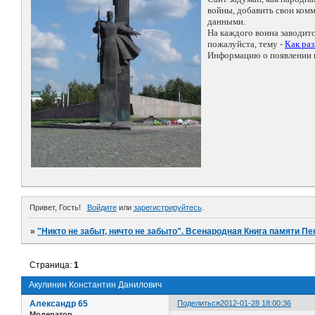
войны, добавить свои ко
данными.
На каждого воина заводит
пожалуйста, тему -
Как ра
Информацию о появлении н
Привет, Гость!
Войдите
или
зарегистрируйтесь
.
»
"Никто не забыт, ничто не забыто". Всенародная Книга памяти Пе
Страница:
1
Акулинин Константин Данилович
Александр 65
Поделиться
2012-01-28 18:00:36
Модератор