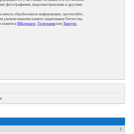
цию фотографиями, видеоматериалами и другими
ем начать обрабатывать информацию, прочитайте,
я увековечивания памяти защитников Отечества.
и памяти в
ВКонтакте
,
Телеграмм
или
Твиттер
.
ч
1