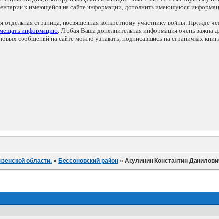
мментарии к имеющейся на сайте информации, дополнить имеющуюся информа
ся отдельная страница, посвященная конкретному участнику войны. Прежде ч
змещать информацию
. Любая Ваша дополнительная информация очень важна дл
овых сообщений на сайте можно узнавать, подписавшись на страничках книг
нзенской области.
»
Бессоновский район
»
Акулинин Константин Данилови