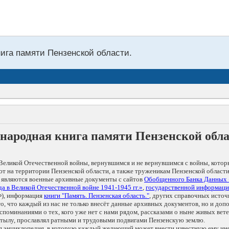
нига памяти Пензенской области.
народная книга памяти Пензенской обл
Великой Отечественной войны, вернувшимся и не вернувшимся с войны, котор
т на территории Пензенской области, а также труженикам Пензенской области
 являются военные архивные документы с сайтов
Обобщенного Банка Данных
а в Великой Отечественной войне 1941-1945 гг.»
,
государственной информаци
), информация
книги "Память. Пензенская область."
, других справочных источ
 то, что каждый из нас не только внесёт данные архивных документов, но и 
оминаниями о тех, кого уже нет с нами рядом, рассказами о ныне живых ветер
в тылу, прославлял ратными и трудовыми подвигами Пензенскую землю.
ая энциклопедия, в которую каждый желающий может внести известную ему и