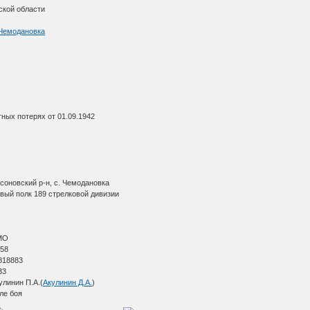
ской области
 Чемодановка
ных потерях от 01.09.1942
соновский р-н, с. Чемодановка
вый полк 189 стрелковой дивизии
МО
 58
818883
33
линин П.А.(
Акулинин Д.А.
)
ле боя