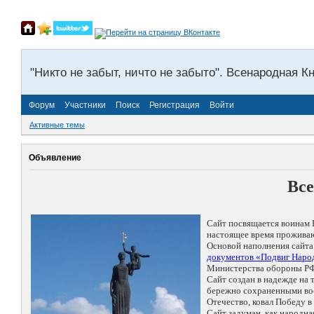
"Никто не забыт, ничто не забыто". Всенародная К
Форум
Участники
Поиск
Регистрация
Войти
Активные темы
Объявление
Все
Сайт посвящается воинам 
настоящее время проживаю
Основой наполнения сайта
документов «Подвиг Народ
Министерства обороны РФ
Сайт создан в надежде на
бережно сохраненными восп
Отечество, ковал Победу 
Сайт задуман, как народн