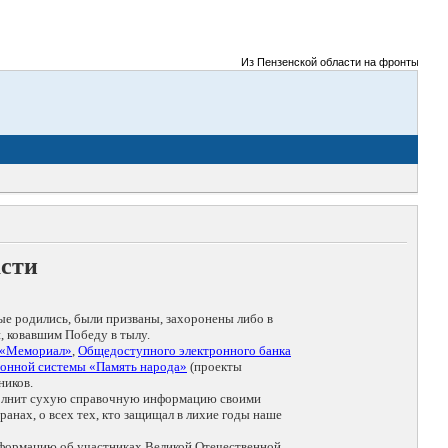
Из Пензенской области на фронты Великой
асти
ые родились, были призваны, захоронены либо в
, ковавшим Победу в тылу.
 «Мемориал»
,
Общедоступного электронного банка
онной системы «Память народа»
(проекты
ников.
дополнит сухую справочную информацию своими
анах, о всех тех, кто защищал в лихие годы наше
нформацию об участниках Великой Отечественной