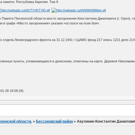
а памяти. Республика Карелия. Том 8
 Памяти Пензенской области место захоронения Константина Даниловича (г. Орел), так
ии в графе «Место захоронения» указано «остался на поле боя».
о отдела Ленинградского фронта на 31.12.1941 г (ЦАМО фонд 217 опись 1221 дело 214 к
селенные пункты, упоминающиеся в донесении, отмечены на карте. Деревня Николаевк
01-28 18:08:29)
нзенской области.
»
Бессоновский район
»
Акулинин Константин Данилови