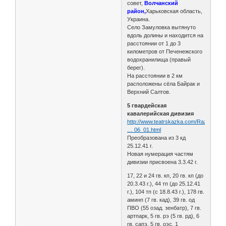
совет,
Волчанский
район,
Харьковская область,
Украина.
Село Замуловка вытянуто
вдоль долины и находится на
расстоянии от 1 до 3
километров от Печенежского
водохранилища (правый
берег).
На расстоянии в 2 км
расположены сёла Байрак и
Верхний Салтов.
5 гвардейская
кавалерийская дивизия
http://www.teatrskazka.com/Raznoe/Pe
… 06_01.html
Преобразована из 3 кд
25.12.41 г.
Новая нумерация частям
дивизии присвоена 3.3.42 г.
17, 22 и 24 гв. кп, 20 гв. кп (до
20.3.43 г.), 44 тп (до 25.12.41
г.), 104 тп (с 18.8.43 г.), 178 гв.
аминп (7 гв. кад), 39 гв. од
ПВО (55 озад. зенбатр), 7 гв.
артпарк, 5 гв. рэ (5 гв. рд), 6
гв. сапэ, 5 гв. оэс, 1