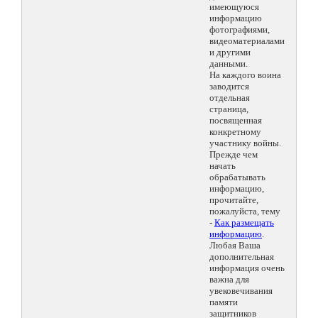
имеющуюся
информацию
фотографиями,
видеоматериалами
и другими
данными.
На каждого воина
заводится
отдельная
страница,
посвященная
конкретному
участнику войны.
Прежде чем
начать
обрабатывать
информацию,
прочитайте,
пожалуйста, тему
-
Как размещать
информацию
.
Любая Ваша
дополнительная
информация очень
важна для
увековечивания
памяти
защитников