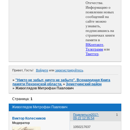
Отечества.
Информацию о
появлении новых
сообщений на
сайте можно
узнавать,
подписавшись на
страничках книги
памяти в
ВКонтакте
,
Телеграмм
или
Твиттер
.
Привет, Гость!
Войдите
или
зарегистрируйтесь
.
»
"Никто не забыт, ничто не забыто". Всенародная Книга
памяти Пензенской области.
»
Земетчинский район
»
Живоглядов Митрофан Павлович
Страница:
1
Живоглядов Митрофан Павлович
Поделиться
2017-
1
Виктор Колесников
09-22 12:35:54
Модератор
1050217637