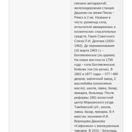
связано автодорогой;
железнодорожная станция
Дашково на линии Пенза –
Ряжск в 2 км. Названо в
честь уроженца села,
испытателя авиационных и
космических спасательных
средств, Героя Советского
Союза П.И. Долгова (1920–
1962). До переименования
(16 марта 1963 г.) –
Богоявленское (по церкви).
На плане местности 1790
года – село Богоявленское,
Кобелек тож (по речке). В
1862 и 1877 годах – 377 / 468
дворов, кирпичный завод, 2
маслобойки (конопляное
масло), школа, лавка, базар,
ярмарка, больница. После
реформы 1861 волостной
центр Моршанского уезда
Тамбовской губ.; школа,
лавка, базар, ярмарка. В 4
верстах экономия И.И.
Воронцова-Дашкова
«Сафониха» с винокуренным
заводом. В 1910 – больница,