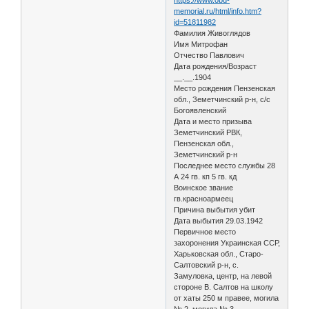
memorial.ru/html/info.htm?
id=51811982
Фамилия Живоглядов
Имя Митрофан
Отчество Павлович
Дата рождения/Возраст
__.__.1904
Место рождения Пензенская
обл., Земетчинский р-н, с/с
Богоявленский
Дата и место призыва
Земетчинский РВК,
Пензенская обл.,
Земетчинский р-н
Последнее место службы 28
А 24 гв. кп 5 гв. кд
Воинское звание
гв.красноармеец
Причина выбытия убит
Дата выбытия 29.03.1942
Первичное место
захоронения Украинская ССР,
Харьковская обл., Старо-
Салтовский р-н, с.
Замуловка, центр, на левой
стороне В. Салтов на школу
от хаты 250 м правее, могила
№ 2, могила № 3