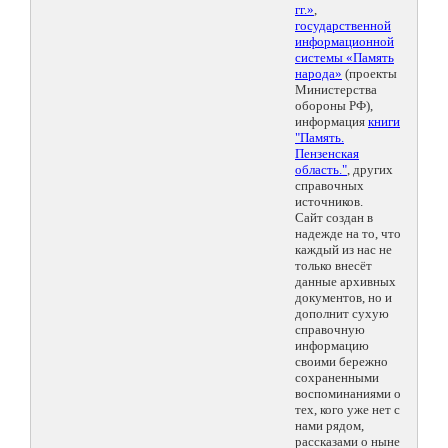
гг.»
,
государственной
информационной
системы «Память
народа»
(проекты
Министерства
обороны РФ),
информация
книги
"Память.
Пензенская
область."
, других
справочных
источников.
Сайт создан в
надежде на то, что
каждый из нас не
только внесёт
данные архивных
документов, но и
дополнит сухую
справочную
информацию
своими бережно
сохраненными
воспоминаниями о
тех, кого уже нет с
нами рядом,
рассказами о ныне