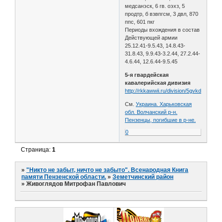
медсанэск, 6 гв. оэхз, 5
продтр, б взвпгсм, 3 двл, 870
ппс, 601 пкг
Периоды вхождения в состав
Действующей армии
25.12.41-9.5.43, 14.8.43-
31.8.43, 9.9.43-3.2.44, 27.2.44-
4.6.44, 12.6.44-9.5.45
5-я гвардейская
кавалерийская дивизия
http://rkkawwii.ru/division/5gvkdf1
См.
Украина. Харьковская
обл. Волчанский р-н.
Пензенцы, погибшие в р-не.
0
Страница:
1
»
"Никто не забыт, ничто не забыто". Всенародная Книга
памяти Пензенской области.
»
Земетчинский район
»
Живоглядов Митрофан Павлович