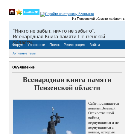
Из Пензенской области на фронты Великой
"Никто не забыт, ничто не забыто".
Всенародная Книга памяти Пензенской
области.
Форум
Участники
Поиск
Регистрация
Войти
Активные темы
Объявление
Всенародная книга памяти
Пензенской области
Сайт посвящается
воинам Великой
Отечественной
войны,
вернувшимся и не
вернувшимся с
войны, которые