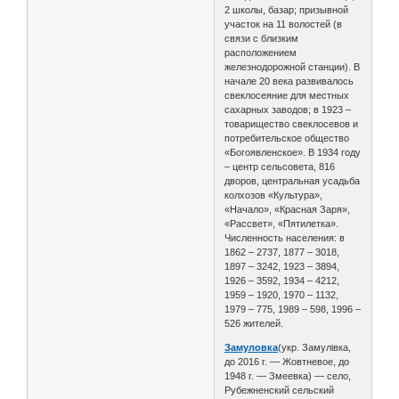
2 школы, базар; призывной
участок на 11 волостей (в
связи с близким
расположением
железнодорожной станции). В
начале 20 века развивалось
свеклосеяние для местных
сахарных заводов; в 1923 –
товарищество свеклосевов и
потребительское общество
«Богоявленское». В 1934 году
– центр сельсовета, 816
дворов, центральная усадьба
колхозов «Культура»,
«Начало», «Красная Заря»,
«Рассвет», «Пятилетка».
Численность населения: в
1862 – 2737, 1877 – 3018,
1897 – 3242, 1923 – 3894,
1926 – 3592, 1934 – 4212,
1959 – 1920, 1970 – 1132,
1979 – 775, 1989 – 598, 1996 –
526 жителей.
Замуловка
(укр. Замулівка,
до 2016 г. — Жовтневое, до
1948 г. — Змеевка) — село,
Рубежненский сельский