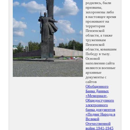
родились, были
призваны,
захоронены либо
в настоящее время
проживают на
территории
Пензенской
области, а также
труженикам
Пензенской
области, ковавшим
Победу в тылу.
Основой
наполнения сайта
являются военные
архивные
документы с
сайтов
Обобщенного
Банка Данных
«Мемориал»
,
Общедоступного
электронного
банка документов
«Подвиг Народа в
Великой
Отечественной
войне 1941-1945