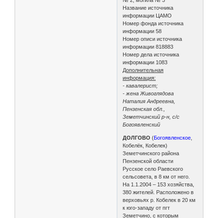
Название источника
информации ЦАМО
Номер фонда источника
информации 58
Номер описи источника
информации 818883
Номер дела источника
информации 1083
Дополнительная
информация:
- кавалерист;
- жена Живоглядова
Наталия Андреевна,
Пензенская обл.,
Земетчинский р-н, с/с
Богоявленский
ДОЛГОВО
(
Богоявленское
,
Кобелёк, Кобелек)
Земетчинского района
Пензенской области
Русское село Раевского
сельсовета, в 8 км от него.
На 1.1.2004 – 153 хозяйства,
380 жителей. Расположено в
верховьях р. Кобелек в 20 км
к юго-западу от пгт
Земетчино, с которым