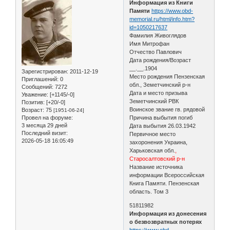
Информация из Книги
Памяти
https://www.obd-
memorial.ru/html/info.htm?
id=1050217637
Фамилия Живоглядов
Имя Митрофан
Отчество Павлович
Дата рождения/Возраст
__.__.1904
Зарегистрирован
: 2011-12-19
Место рождения Пензенская
Приглашений:
0
обл., Земетчинский р-н
Сообщений:
7272
Дата и место призыва
Уважение:
[+1145/-0]
Земетчинский РВК
Позитив:
[+20/-0]
Воинское звание гв. рядовой
Возраст:
75
[1951-06-24]
Провел на форуме:
Причина выбытия погиб
3 месяца 29 дней
Дата выбытия 26.03.1942
Последний визит:
Первичное место
2026-05-18 16:05:49
захоронения Украина,
Харьковская обл.
,
Старосалтовский р-н
Название источника
информации Всероссийская
Книга Памяти. Пензенская
область. Том 3
51811982
Информация из донесения
о безвозвратных потерях
https://www.obd-