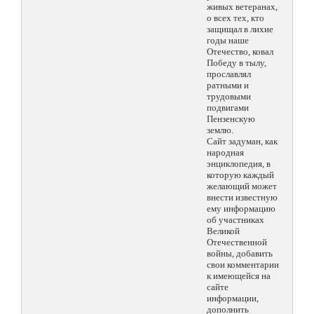
живых ветеранах,
о всех тех, кто
защищал в лихие
годы наше
Отечество, ковал
Победу в тылу,
прославлял
ратными и
трудовыми
подвигами
Пензенскую
землю.
Сайт задуман, как
народная
энциклопедия, в
которую каждый
желающий может
внести известную
ему информацию
об участниках
Великой
Отечественной
войны, добавить
свои комментарии
к имеющейся на
сайте
информации,
дополнить