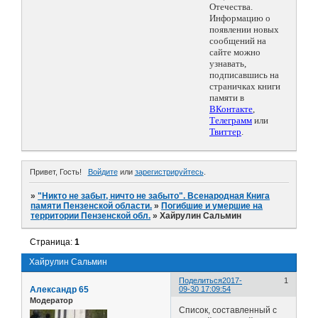
Отечества.
Информацию о
появлении новых
сообщений на
сайте можно
узнавать,
подписавшись на
страничках книги
памяти в
ВКонтакте
,
Телеграмм
или
Твиттер
.
Привет, Гость!
Войдите
или
зарегистрируйтесь
.
»
"Никто не забыт, ничто не забыто". Всенародная Книга
памяти Пензенской области.
»
Погибшие и умершие на
территории Пензенской обл.
»
Хайрулин Сальмин
Страница:
1
Хайрулин Сальмин
Поделиться
2017-
1
Александр 65
09-30 17:09:54
Модератор
Список, составленный с