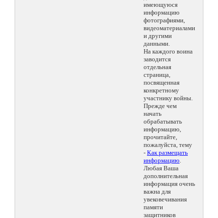
имеющуюся
информацию
фотографиями,
видеоматериалами
и другими
данными.
На каждого воина
заводится
отдельная
страница,
посвященная
конкретному
участнику войны.
Прежде чем
начать
обрабатывать
информацию,
прочитайте,
пожалуйста, тему
-
Как размещать
информацию
.
Любая Ваша
дополнительная
информация очень
важна для
увековечивания
памяти
защитников