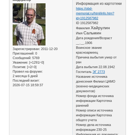
Информация из картотеки
https://obd-
memorial.ru/html/info.htm?
id=1912587982
ID 1912587982
Хайрулин
Фамилия
Сальмин
Имя
Дата рождения/Возраст
__.__.1906
Воинское звание
Зарегистрирован
: 2011-12-20
красноармеец
Приглашений:
0
Причина выбытия умер от
Сообщений:
5769
ран
Уважение:
[+1291/-0]
Позитив:
[+2/-0]
Дата выбытия 22.08.1942
Провел на форуме:
Госпиталь
ЭГ 2773
2 месяца 6 дней
Название источника
Последний визит:
донесения Филиал ЦАМО
2026-07-15 18:59:37
(военно-медицинских
документов)
Номер фонда источника
информации Картотека
ранений
Номер описи источника
информации Картотека
общего учета
Номер дела источника
информации 230-25
Информация из документа: