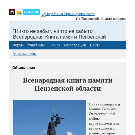
Из Пензенской области на фронты Велик
"Никто не забыт, ничто не забыто".
Всенародная Книга памяти Пензенской
области.
Форум
Участники
Поиск
Регистрация
Войти
Активные темы
Объявление
Всенародная книга памяти
Пензенской области
Сайт посвящается
воинам Великой
Отечественной
войны,
вернувшимся и не
вернувшимся с
войны, которые