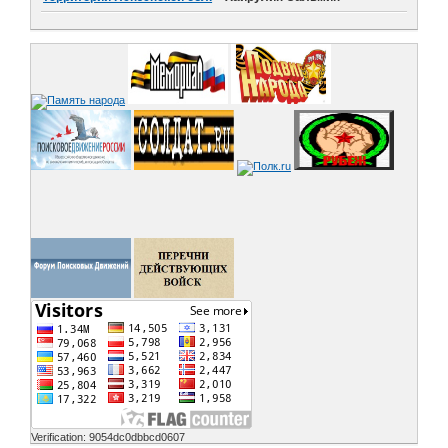
Verification: 9054dc0dbbcd0607