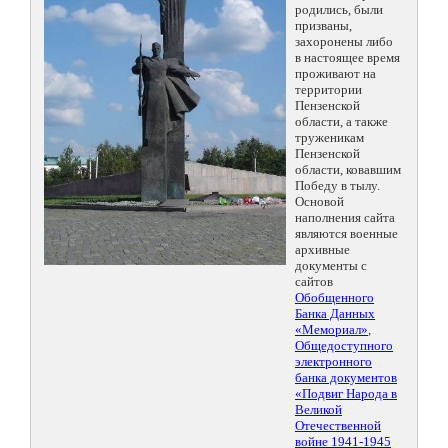
родились, были
призваны,
захоронены либо
в настоящее время
проживают на
территории
Пензенской
области, а также
труженикам
Пензенской
области, ковавшим
Победу в тылу.
Основой
наполнения сайта
являются военные
архивные
документы с
сайтов
Обобщенного
Банка Данных
«Мемориал»
,
Общедоступного
электронного
банка документов
«Подвиг Народа в
Великой
Отечественной
войне 1941-1945