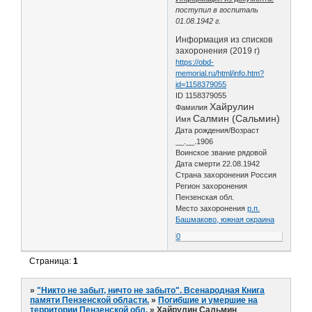
поступил в госпиталь
01.08.1942 г.
Информация из списков
захоронения (2019 г)
https://obd-
memorial.ru/html/info.htm?
id=1158379055
ID 1158379055
Хайрулин
Фамилия
Салмин (Сальмин)
Имя
Дата рождения/Возраст
__.__.1906
Воинское звание рядовой
Дата смерти 22.08.1942
Страна захоронения Россия
Регион захоронения
Пензенская обл.
Место захоронения
р.п.
Башмаково, южная окраина
0
Страница:
1
»
"Никто не забыт, ничто не забыто". Всенародная Книга
памяти Пензенской области.
»
Погибшие и умершие на
территории Пензенской обл.
»
Хайрулин Сальмин