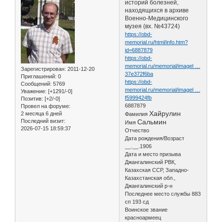
историй болезней,
находящихся в архиве
Военно-Медицинского
музея (вх. №43724)
https://obd-
memorial.ru/html/info.htm?
id=6887879
https://obd-
memorial.ru/memorial/imagel …
Зарегистрирован
: 2011-12-20
37e372f6ba
Приглашений:
0
https://obd-
Сообщений:
5769
memorial.ru/memorial/imagel …
Уважение:
[+1291/-0]
f5999424fb
Позитив:
[+2/-0]
6887879
Провел на форуме:
Хайрулин
2 месяца 6 дней
Фамилия
Последний визит:
Сальмин
Имя
2026-07-15 18:59:37
Отчество
Дата рождения/Возраст
__.__.1906
Дата и место призыва
Джангалинский РВК,
Казахская ССР, Западно-
Казахстанская обл.,
Джангалинский р-н
Последнее место службы 883
сп 193 сд
Воинское звание
красноармеец