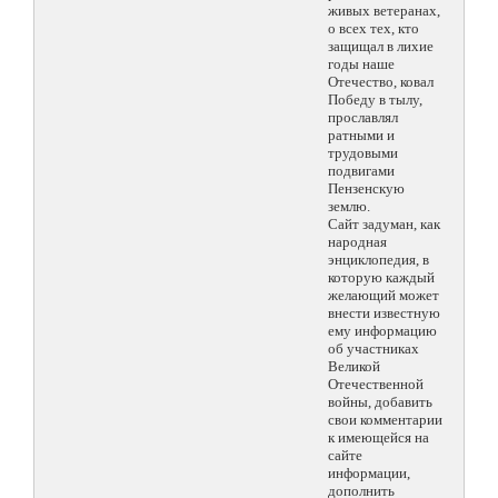
живых ветеранах,
о всех тех, кто
защищал в лихие
годы наше
Отечество, ковал
Победу в тылу,
прославлял
ратными и
трудовыми
подвигами
Пензенскую
землю.
Сайт задуман, как
народная
энциклопедия, в
которую каждый
желающий может
внести известную
ему информацию
об участниках
Великой
Отечественной
войны, добавить
свои комментарии
к имеющейся на
сайте
информации,
дополнить