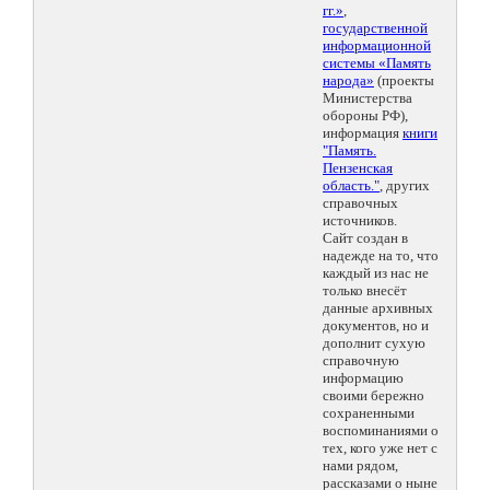
гг.»
,
государственной
информационной
системы «Память
народа»
(проекты
Министерства
обороны РФ),
информация
книги
"Память.
Пензенская
область."
, других
справочных
источников.
Сайт создан в
надежде на то, что
каждый из нас не
только внесёт
данные архивных
документов, но и
дополнит сухую
справочную
информацию
своими бережно
сохраненными
воспоминаниями о
тех, кого уже нет с
нами рядом,
рассказами о ныне