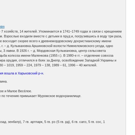
htm
– 7 хозяйств, 14 жителей. Упоминается в 1741–1749 годах в связи с крещением
. Взрослые входили вместе с детьми в пруд и, погрузившись в воду три раза,
ие восходит скорее всего к древнемордовскому дохристианскому имени
1 г. – д. Кульмановка Аршиновской волости Нижнеломовского уезда, одно
 3 лавки. В 1926 г. – д. Мордовская Кульмановка, центр сельсовета
дьба колхоза имени Маленкова (1955 г.). В 1980-е гг. – отделение совхоза
ра орудия, отличился в боях за Днепр, освобождение Западной Украины и
 – 1019, 1959 – 224, 1979 – 138, 1989 – 61, 1996 – 40 жителей.
ия вошла в Харьковский р-н.
аина.
ное и Малое Весёлое.
же по течению примыкает Муромское водохранилище.
озад. зенбатр), 7 гв. артпарк, 5 гв. рэ (5 гв. рд), 6 гв. сапэ, 5 гв. оэс, 1