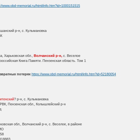
://www.obd-memorial.ru/html/info.htm?id=1000151515
шанский р-н, с. Кульмановка
ВК
а, Харьковская обл.,
Волчанский р-н,
с. Веселое
оссийская Книга Памяти. Пензенская область. Том 1
звратных потерях
https://www.obd-memorial.ru/html/info.htm?id=52180054
итенский
? р-н, с. Кульмановка
РВК, Пензенская обл., Колышлейский р-н
д
овская обл., Волчанский р-н, с. Веселое, в районе
МО
 58
818883