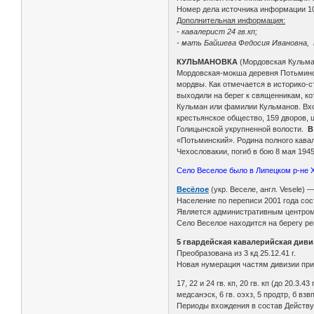
Номер дела источника информации 1
Дополнительная информация:
- кавалерист 24 гв.кп;
- мать Байшева Федосия Ивановна, 
КУЛЬМАНОВКА
(Мордовская Кульма
Мордовская-мокша деревня Потьминског
мордвы. Как отмечается в историко-с
выходили на берег к священникам, к
Кульман или фамилии Кульманов. Вход
крестьянское общество, 159 дворов, ц
Голицынской укрупненной волости.
В
«Потьминский». Родина полного кавал
Чехословакии, погиб в бою 8 мая 1945 
Село Веселое было в Липецком р-не Х
Весёлое
(укр. Веселе, англ. Vesele) 
Население по переписи 2001 года сост
Является административным центром В
Село Веселое находится на берегу р
5 гвардейская кавалерийская диви
Преобразована из 3 кд 25.12.41 г.
Новая нумерация частям дивизии прис
17, 22 и 24 гв. кп, 20 гв. кп (до 20.3.43 
медсанэск, 6 гв. оэхз, 5 продтр, б взвп
Периоды вхождения в состав Действующе