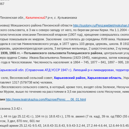
067
Пензенская обл.,
Калитенский
? р-н, с. Кульмановка
новка) Мокшанского района Пензенской области
http://suslony.ru/Penzagebiet/mokshan.
о сельсовета, в 3 км к северо-западу от него, по берегам речки Керки. На 1.1.2004 
татистическом описании Пензенской епархии (1907 год), крещение совершалось скопом
оторые помазывали их мирром. Заселение состоялось до середины XVIII века. Назван
ила в состав Нижнеломовского уезда, в 1877 здесь 103 двора, церковь, школа. В 191
ерковь, церковноприходская школа, 3 ветряные мельницы, 2 шерсточесалки, 2 кузницы,
 1939, 1955 гг. – Потьминского сельсовета Голицынского района
, центральная уса
ера ордена Славы Ивана Васильевича Левкина (1923-1945), наводчика, затем команди
года в Чехословакии. Численность населения: в 1864 – 745, 1877 – 841, 1897 – 995, 1930
арьковской обл. (Справочник АТД УССР 1947 г.). Липецкий р-н ликвидирован, территор
— село, Веселовский сельский совет,
Харьковский район, Харьковская область
, Укр
авляет 1317 (579/738 м/ж) человек.
еселовского сельского совета, в который, кроме того, входят сёла Зеленое, Нескуч
еки Муром, выше по течению на расстоянии в 3,5 км расположено село Нескучное, ни
зия
http://www.teatrskazka.com/Raznoe/Perec … 06_01.html
воена 3.3.42 г.
г.), 44 тп (до 25.12.41 г.), 104 тп (с 18.8.43 г.), 178 гв. аминп (7 гв. кад), 39 гв. од ПВО (55 
гсм, 3 двл, 870 ппс, 601 пкг
й армии 25.12.41-9.5.43, 14.8.43-31.8.43, 9.9.43-3.2.44, 27.2.44-4.6.44, 12.6.44-9.5.45