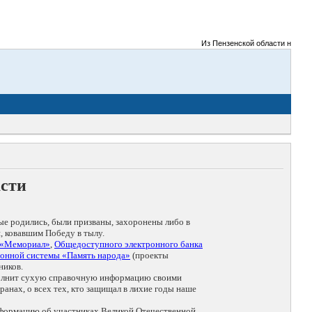
Из Пензенской области на фронт
асти
ые родились, были призваны, захоронены либо в
, ковавшим Победу в тылу.
 «Мемориал»
,
Общедоступного электронного банка
онной системы «Память народа»
(проекты
ников.
дополнит сухую справочную информацию своими
анах, о всех тех, кто защищал в лихие годы наше
нформацию об участниках Великой Отечественной