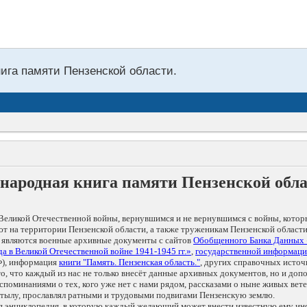
нига памяти Пензенской области.
народная книга памяти Пензенской обл
Великой Отечественной войны, вернувшимся и не вернувшимся с войны, котор
т на территории Пензенской области, а также труженикам Пензенской области
 являются военные архивные документы с сайтов
Обобщенного Банка Данных
а в Великой Отечественной войне 1941-1945 гг.»
,
государственной информаци
), информация
книги "Память. Пензенская область."
, других справочных источ
 то, что каждый из нас не только внесёт данные архивных документов, но и 
оминаниями о тех, кого уже нет с нами рядом, рассказами о ныне живых ветер
в тылу, прославлял ратными и трудовыми подвигами Пензенскую землю.
ая энциклопедия, в которую каждый желающий может внести известную ему и