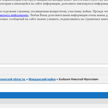
мментарии к имеющейся на сайте информации, дополнить имеющуюся информа
ся отдельная страница, посвященная конкретному участнику войны. Прежде ч
змещать информацию
. Любая Ваша дополнительная информация очень важна дл
овых сообщений на сайте можно узнавать, подписавшись на страничках книг
нзенской области.
»
Мокшанский район
»
Байшев Николай Фролович