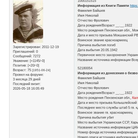
1000151515
Информация из Книги Памяти
https
Фамилия Байшев
Имя Николай
Отчество Фролович
Дата рождения/Возраст __.__.1922
Место рождения Пензенская обл., Мок
Дата и место призыва Мокшанский Р
Воинское звание красноармеец
Причина выбытия погиб
Зарегистрирован
: 2011-12-19
Дата выбытия 20.05.1942
Приглашений:
0
Первичное место захоронения Украин
Сообщений:
7272
Название источника информации Всер
Уважение:
[+1145/-0]
Позитив:
[+20/-0]
52180054
Возраст:
75
[1951-06-24]
Информация из донесения о безво
Провел на форуме:
Фамилия Байшев
3 месяца 29 дней
Имя Николай
Последний визит:
Отчество Фролович
2026-05-18 16:05:49
Дата рождения/Возраст __.__.1922
Место рождения Пензенская обл.,
Кал
Дата и место призыва Колышлейский 
Последнее место службы штаб 5 гв. к
Воинское звание гв. красноармеец
Причина выбытия убит
Место выбытия Украинская ССР, Харьк
Название источника информации ЦА
Номер фонда источника информации
Номер описи источника информации 