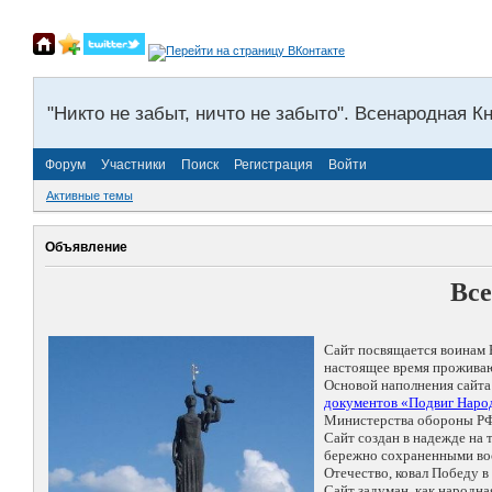
"Никто не забыт, ничто не забыто". Всенародная К
Форум
Участники
Поиск
Регистрация
Войти
Активные темы
Объявление
Все
Сайт посвящается воинам 
настоящее время проживаю
Основой наполнения сайта
документов «Подвиг Народ
Министерства обороны РФ
Сайт создан в надежде на
бережно сохраненными восп
Отечество, ковал Победу 
Сайт задуман, как народн