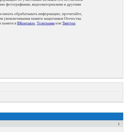
цию фотографиями, видеоматериалами и другими
ем начать обрабатывать информацию, прочитайте,
я увековечивания памяти защитников Отечества.
и памяти в
ВКонтакте
,
Телеграмм
или
Твиттер
.
1