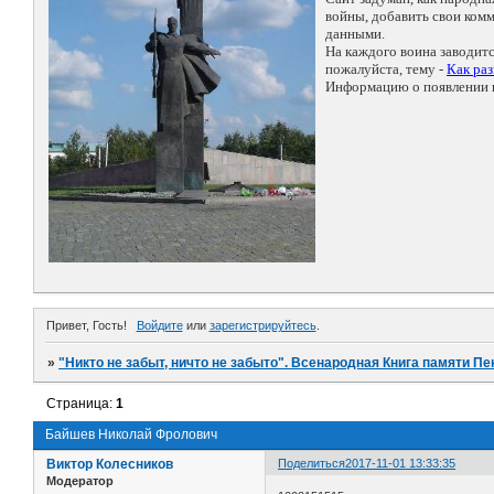
войны, добавить свои ко
данными.
На каждого воина заводит
пожалуйста, тему -
Как ра
Информацию о появлении н
Привет, Гость!
Войдите
или
зарегистрируйтесь
.
»
"Никто не забыт, ничто не забыто". Всенародная Книга памяти Пе
Страница:
1
Байшев Николай Фролович
Виктор Колесников
Поделиться
2017-11-01 13:33:35
Модератор