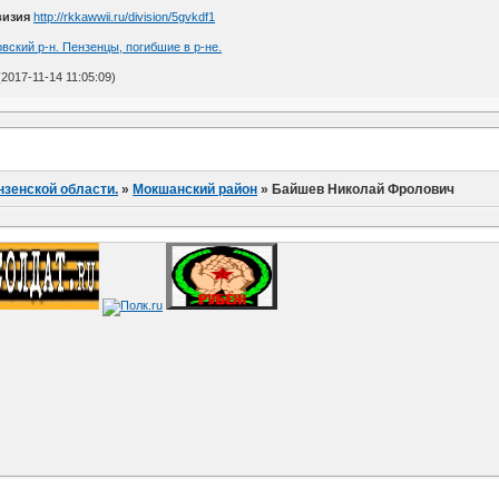
визия
http://rkkawwii.ru/division/5gvkdf1
вский р-н. Пензенцы, погибшие в р-не.
2017-11-14 11:05:09)
нзенской области.
»
Мокшанский район
»
Байшев Николай Фролович