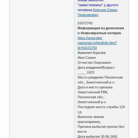
"заимствованы" у другого
человека
Королев Семен
Герасимович
51672743
Информация из донесения
о безвозвратных потерях
https://www.obd-
memorial.ru/html/info.htm?
id=51672743
Фамилия Королев
Имя Семен
Отчество Георгиевич
Дата рождения/Возраст
__.__.1923
Место рождения Пензенская
обл., Земетчинский р-н
Дата и место призыва
Земетчинский РВК,
Пензенская обл.,
Земетчинский р-н
Последнее место службы 124
сд
Воинское звание
красноармеец
Причина выбытия пропал без
вести
Дата выбытия 30.06.1942