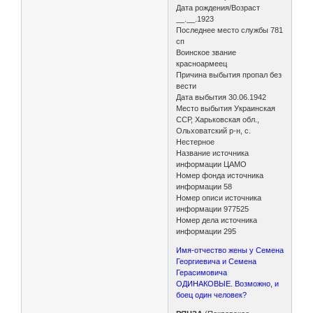
Дата рождения/Возраст
__.__.1923
Последнее место службы 781
сп
Воинское звание
красноармеец
Причина выбытия пропал без
вести
Дата выбытия 30.06.1942
Место выбытия Украинская
ССР, Харьковская обл.,
Ольховатский р-н, с.
Нестерное
Название источника
информации ЦАМО
Номер фонда источника
информации 58
Номер описи источника
информации 977525
Номер дела источника
информации 295
Имя-отчество жены у Семена
Георгиевича и Семена
Герасимовича
ОДИНАКОВЫЕ. Возможно, и
боец один человек?