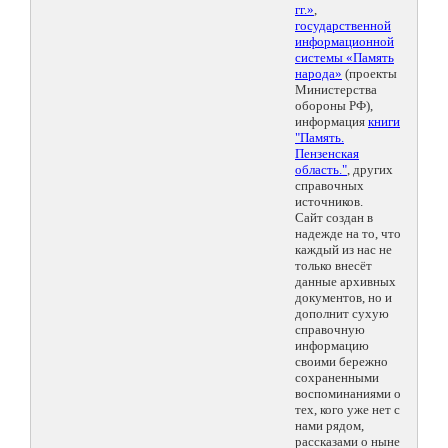
гг.»
,
государственной
информационной
системы «Память
народа»
(проекты
Министерства
обороны РФ),
информация
книги
"Память.
Пензенская
область."
, других
справочных
источников.
Сайт создан в
надежде на то, что
каждый из нас не
только внесёт
данные архивных
документов, но и
дополнит сухую
справочную
информацию
своими бережно
сохраненными
воспоминаниями о
тех, кого уже нет с
нами рядом,
рассказами о ныне