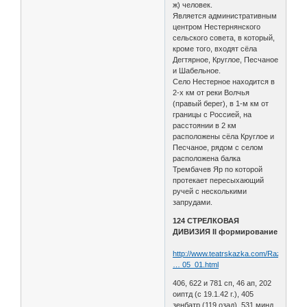
ж) человек.
Является административным
центром Нестернянского
сельского совета, в который,
кроме того, входят сёла
Дегтярное, Круглое, Песчаное
и Шабельное.
Село Нестерное находится в
2-х км от реки Волчья
(правый берег), в 1-м км от
границы с Россией, на
расстоянии в 2 км
расположены сёла Круглое и
Песчаное, рядом с селом
расположена балка
Трембачев Яр по которой
протекает пересыхающий
ручей с несколькими
запрудами.
124 СТРЕЛКОВАЯ
ДИВИЗИЯ II формирование
http://www.teatrskazka.com/Raznoe/Pe
… 05_01.html
406, 622 и 781 сп, 46 ап, 202
оиптд (с 19.1.42 г.), 405
зенбатр (119 озад), 531 минд,