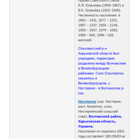
Героев Советского Союза
А.Я. Елисеева (1909–1967) и
В.К. Зеленёва (1922–1945).
Численность населения: в
1862 – 1411, 1877 – 1231,
1897 – 1337, 1934 – 2149,
1959 – 1837, 1979 – 1082,
1989 – 694, 1996 – 626
жителей.
Ольховатский р-н
Харьковской области был
упразднён, территория
разделена между Волчанским
и Великобурлуцким
районами. Село Ольховатка
оказалось в
Великобурлуцком, с.
Нестерное - в Волчанском р-
нах.
Нестерное
(укр. Нестерне,
англ. Nesterne), село,
Нестернянский сельский
совет,
Волчанский район,
Харьковская область,
Украина.
Население по переписи 2001
года составляет 188 (95/93 м/