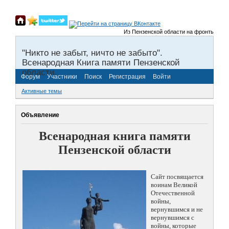
Из Пензенской области на фронты Великой
"Никто не забыт, ничто не забыто".
Всенародная Книга памяти Пензенской
области.
Форум
Участники
Поиск
Регистрация
Войти
Активные темы
Объявление
Всенародная книга памяти
Пензенской области
Сайт посвящается
воинам Великой
Отечественной
войны,
вернувшимся и не
вернувшимся с
войны, которые