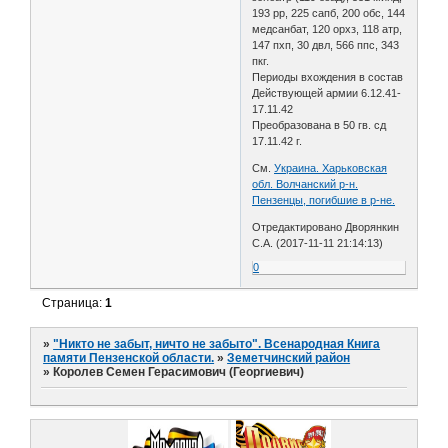
193 рр, 225 сапб, 200 обс, 144
медсанбат, 120 орхз, 118 атр,
147 пхп, 30 двл, 566 ппс, 343
пкг.
Периоды вхождения в состав
Действующей армии 6.12.41-
17.11.42
Преобразована в 50 гв. сд
17.11.42 г.
См.
Украина. Харьковская
обл. Волчанский р-н.
Пензенцы, погибшие в р-не.
Отредактировано Дворянкин
С.А. (2017-11-11 21:14:13)
0
Страница:
1
»
"Никто не забыт, ничто не забыто". Всенародная Книга
памяти Пензенской области.
»
Земетчинский район
»
Королев Семен Герасимович (Георгиевич)