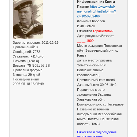
Информация из Книги
Памяти
https://www.obd-
memorial.ru/html/info.htm?
id=1050262466
Фамилия Королев
Имя Семен
Отчество
Герасимович
Дата рождения/Возраст
__.__.1909
Зарегистрирован
: 2011-12-19
Место рождения Пензенская
Приглашений:
0
обл., Земетчинский р-н, с.
Сообщений:
7272
Рянза
Уважение:
[+1145/-0]
Дата и место призыва
Позитив:
[+20/-0]
Земетчинский РВК
Возраст:
75
[1951-06-24]
Провел на форуме:
Воинское звание
3 месяца 29 дней
красноармеец
Последний визит:
Причина выбытия погиб
2026-05-18 16:05:49
Дата выбытия 30.06.1942
Первичное место
захоронения Украина,
Харьковская обл.,
Волчанский р-н, с. Нестерное
Название источника
информации Всероссийская
Книга Памяти. Пензенская
область. Том 4
Отчество и год рождения
бойца ошибочно