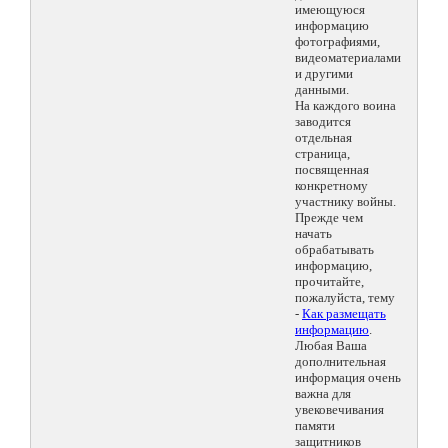
имеющуюся
информацию
фотографиями,
видеоматериалами
и другими
данными.
На каждого воина
заводится
отдельная
страница,
посвященная
конкретному
участнику войны.
Прежде чем
начать
обрабатывать
информацию,
прочитайте,
пожалуйста, тему
-
Как размещать
информацию
.
Любая Ваша
дополнительная
информация очень
важна для
увековечивания
памяти
защитников