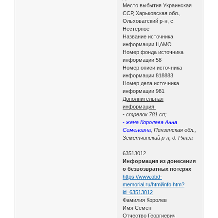
Место выбытия Украинская
ССР, Харьковская обл.,
Ольховатский р-н, с.
Нестерное
Название источника
информации ЦАМО
Номер фонда источника
информации 58
Номер описи источника
информации 818883
Номер дела источника
информации 981
Дополнительная
информация:
- стрелок 781 сп;
- жена Королева Анна
Семеновна
, Пензенская обл.,
Земетчинский р-н, д. Рянза
63513012
Информация из донесения
о безвозвратных потерях
https://www.obd-
memorial.ru/html/info.htm?
id=63513012
Фамилия Королев
Имя Семен
Отчество Георгиевич