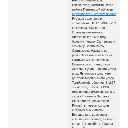
РЯНЗА
(Покровское,
Никольское) Земетчинского
района Пензенской области
http://inpenza.ru/zemetchino/ryanza.php
Русское село, центр
сельсовета. На 1.1.2004 – 203
хозяйства, 533 жителя.
Основано на землях,
отказанных в 1688 году
боярину Федору Салтыкову и
его сыну Василию (см.
Салтыково). Названо по
речке. Крестьяне из вотчин
Салтыковых: село Кимры,
Кашинской вотчины, село
Девичий Рукав Шацкого уезда
и др. Являлось волостным
центром Моршанского уезда
Тамбовской губернии. В 1877
– 2 церкви, школа. В 1934
году воспринималось как два
села – Нижняя и Верхняя
Рянзы (по течению речки
Рянзы), в первом колхозы
«Строитель» и имени
Ворошилова, во втором –
«Волна революции»; в обоих
селах 415 хозяйств; Родина