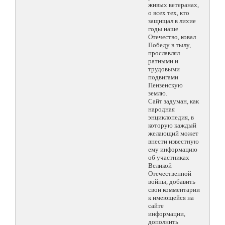
живых ветеранах,
о всех тех, кто
защищал в лихие
годы наше
Отечество, ковал
Победу в тылу,
прославлял
ратными и
трудовыми
подвигами
Пензенскую
землю.
Сайт задуман, как
народная
энциклопедия, в
которую каждый
желающий может
внести известную
ему информацию
об участниках
Великой
Отечественной
войны, добавить
свои комментарии
к имеющейся на
сайте
информации,
дополнить