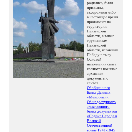
родились, были
призваны,
захоронены либо
в настоящее время
проживают на
территории
Пензенской
области, а также
труженикам
Пензенской
области, ковавшим
Победу в тылу.
Основой
наполнения сайта
являются военные
архивные
документы с
сайтов
Обобщенного
Банка Данных
«Мемориал»
,
Общедоступного
электронного
банка документов
«Подвиг Народа в
Великой
Отечественной
войне 1941-1945