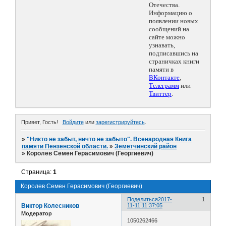
Отечества.
Информацию о
появлении новых
сообщений на
сайте можно
узнавать,
подписавшись на
страничках книги
памяти в
ВКонтакте
,
Телеграмм
или
Твиттер
.
Привет, Гость!
Войдите
или
зарегистрируйтесь
.
»
"Никто не забыт, ничто не забыто". Всенародная Книга
памяти Пензенской области.
»
Земетчинский район
»
Королев Семен Герасимович (Георгиевич)
Страница:
1
Королев Семен Герасимович (Георгиевич)
Поделиться
2017-
1
Виктор Колесников
11-11 11:37:05
Модератор
1050262466