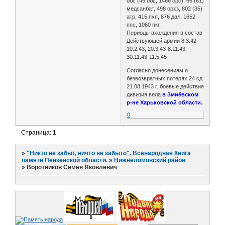
обс (45 обс, 1466 орс), 66 (61)
медсанбат, 498 орхз, 802 (35)
атр, 415 пхп, 876 двл, 1652
ппс, 1060 пкг.
Периоды вхождения в состав
Действующей армии 8.3.42-
10.2.43, 20.3.43-8.11.43,
30.11.43-11.5.45
Согласно донесениям о
безвозвратных потерях 24 сд
21.08.1943 г. боевые действия
дивизия вела
в Змиёвском
р-не Харьковской области.
0
Страница:
1
»
"Никто не забыт, ничто не забыто". Всенародная Книга
памяти Пензенской области.
»
Нижнеломовский район
»
Воротников Семен Яковлевич