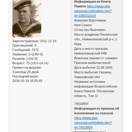
Информация из Книги
Памяти
https://www.obd-
memorial.ru/html/info.htm?
id=1050311619
Фамилия Воротников
Имя Семен
Отчество Яковлевич
Место рождения Пензенская
обл., Нижнеломовский р-н, с.
Зарегистрирован
: 2011-12-19
Кера
Приглашений:
0
Дата и место призыва
Сообщений:
7272
Нижнеломовский РВК
Уважение:
[+1145/-0]
Воинское звание ст. сержант
Позитив:
[+20/-0]
Причина выбытия погиб
Возраст:
75
[1951-06-24]
Провел на форуме:
Дата выбытия 21.08.1943
3 месяца 29 дней
Место выбытия Украина,
Последний визит:
Харьковская обл.
2026-05-18 16:05:49
Название источника
информации Всероссийская
Книга Памяти. Пензенская
область. Том 11
74918854
Информация из приказа об
исключении из списков
https://www.obd-
memorial.ru/html/info.htm?
id=74918854
Фамилия Воротников