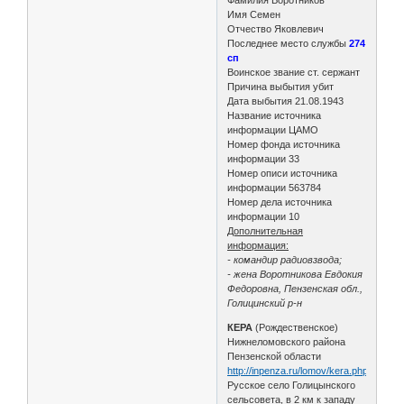
Имя Семен
Отчество Яковлевич
Последнее место службы
274
сп
Воинское звание ст. сержант
Причина выбытия убит
Дата выбытия 21.08.1943
Название источника
информации ЦАМО
Номер фонда источника
информации 33
Номер описи источника
информации 563784
Номер дела источника
информации 10
Дополнительная
информация:
- командир радиовзвода;
- жена Воротникова Евдокия
Федоровна, Пензенская обл.,
Голицинский р-н
КЕРА
(Рождественское)
Нижнеломовского района
Пензенской области
http://inpenza.ru/lomov/kera.php
Русское село Голицынского
сельсовета, в 2 км к западу