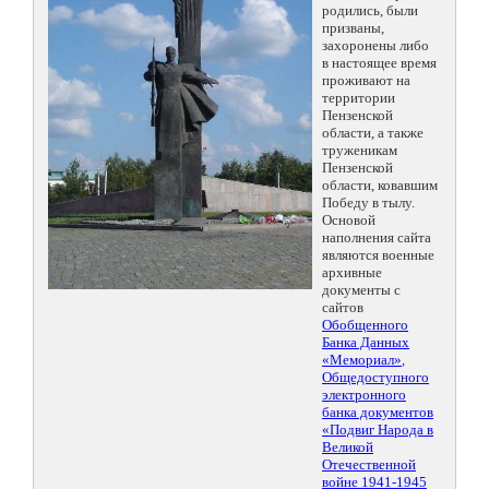
родились, были
призваны,
захоронены либо
в настоящее время
проживают на
территории
Пензенской
области, а также
труженикам
Пензенской
области, ковавшим
Победу в тылу.
Основой
наполнения сайта
являются военные
архивные
документы с
сайтов
Обобщенного
Банка Данных
«Мемориал»
,
Общедоступного
электронного
банка документов
«Подвиг Народа в
Великой
Отечественной
войне 1941-1945