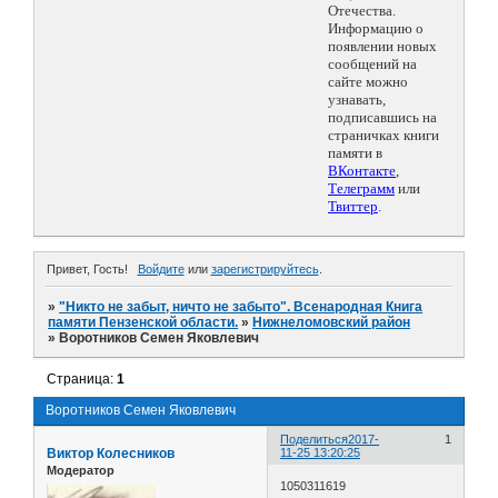
Отечества.
Информацию о
появлении новых
сообщений на
сайте можно
узнавать,
подписавшись на
страничках книги
памяти в
ВКонтакте
,
Телеграмм
или
Твиттер
.
Привет, Гость!
Войдите
или
зарегистрируйтесь
.
»
"Никто не забыт, ничто не забыто". Всенародная Книга
памяти Пензенской области.
»
Нижнеломовский район
»
Воротников Семен Яковлевич
Страница:
1
Воротников Семен Яковлевич
Поделиться
2017-
1
Виктор Колесников
11-25 13:20:25
Модератор
1050311619