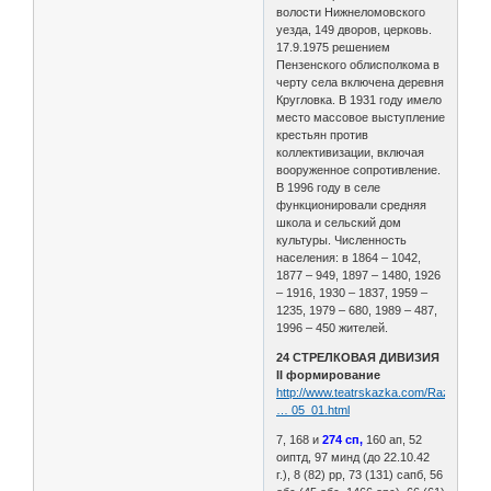
волости Нижнеломовского
уезда, 149 дворов, церковь.
17.9.1975 решением
Пензенского облисполкома в
черту села включена деревня
Кругловка. В 1931 году имело
место массовое выступление
крестьян против
коллективизации, включая
вооруженное сопротивление.
В 1996 году в селе
функционировали средняя
школа и сельский дом
культуры. Численность
населения: в 1864 – 1042,
1877 – 949, 1897 – 1480, 1926
– 1916, 1930 – 1837, 1959 –
1235, 1979 – 680, 1989 – 487,
1996 – 450 жителей.
24 СТРЕЛКОВАЯ ДИВИЗИЯ
II формирование
http://www.teatrskazka.com/Raznoe/Pe
… 05_01.html
7, 168 и
274 сп,
160 ап, 52
оиптд, 97 минд (до 22.10.42
г.), 8 (82) рр, 73 (131) сапб, 56