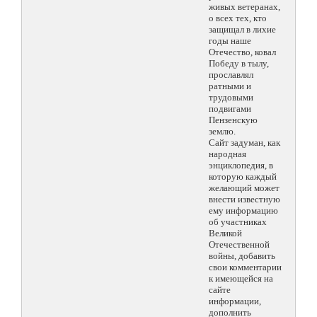
живых ветеранах,
о всех тех, кто
защищал в лихие
годы наше
Отечество, ковал
Победу в тылу,
прославлял
ратными и
трудовыми
подвигами
Пензенскую
землю.
Сайт задуман, как
народная
энциклопедия, в
которую каждый
желающий может
внести известную
ему информацию
об участниках
Великой
Отечественной
войны, добавить
свои комментарии
к имеющейся на
сайте
информации,
дополнить