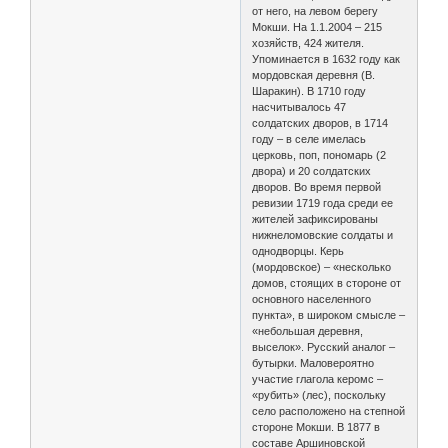
от него, на левом берегу
Мокши. На 1.1.2004 – 215
хозяйств, 424 жителя.
Упоминается в 1632 году как
мордовская деревня (В.
Шаракин). В 1710 году
насчитывалось 47
солдатских дворов, в 1714
году – в селе имелась
церковь, поп, пономарь (2
двора) и 20 солдатских
дворов. Во время первой
ревизии 1719 года среди ее
жителей зафиксированы
нижнеломовские солдаты и
однодворцы. Керь
(мордовское) – «несколько
домов, стоящих в стороне от
основного населенного
пункта», в широком смысле –
«небольшая деревня,
выселок». Русский аналог –
бутырки. Маловероятно
участие глагола керомс –
«рубить» (лес), поскольку
село расположено на степной
стороне Мокши. В 1877 в
составе Аршиновской