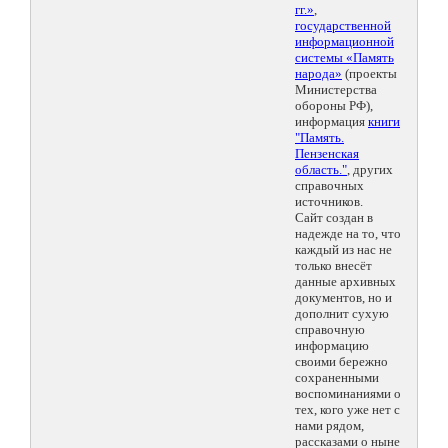
гг.»
,
государственной
информационной
системы «Память
народа»
(проекты
Министерства
обороны РФ),
информация
книги
"Память.
Пензенская
область."
, других
справочных
источников.
Сайт создан в
надежде на то, что
каждый из нас не
только внесёт
данные архивных
документов, но и
дополнит сухую
справочную
информацию
своими бережно
сохраненными
воспоминаниями о
тех, кого уже нет с
нами рядом,
рассказами о ныне