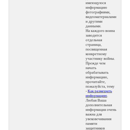
имеющуюся
информацию
фотографиями,
видеоматериалами
и другими
данными.
На каждого воина
заводится
отдельная
страница,
посвященная
конкретному
участнику войны.
Прежде чем
начать
обрабатывать
информацию,
прочитайте,
пожалуйста, тему
-
Как размещать
информацию
.
Любая Ваша
дополнительная
информация очень
важна для
увековечивания
памяти
защитников