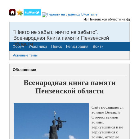
Из Пензенской области на фронты Ве
"Никто не забыт, ничто не забыто".
Всенародная Книга памяти Пензенской
области.
Форум
Участники
Поиск
Регистрация
Войти
Активные темы
Объявление
Всенародная книга памяти
Пензенской области
Сайт посвящается
воинам Великой
Отечественной
войны,
вернувшимся и не
вернувшимся с
войны, которые