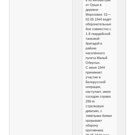
в 60 километрах
от Орши в
деревне
Морозовке. 01—
02.05.1944 ведёт
оборонительные
бои совместно с
1-й гвардейской
танковой
бригадой в
районе
населённого
пункта Малый
Обертын.
С июня 1944
принимает
участие в
Белорусской
операции,
наступает, имея
соседом справа
290-ю
стрелковую
дивизию, с
тяжёлыми боями
прорывает
оборону
противника.