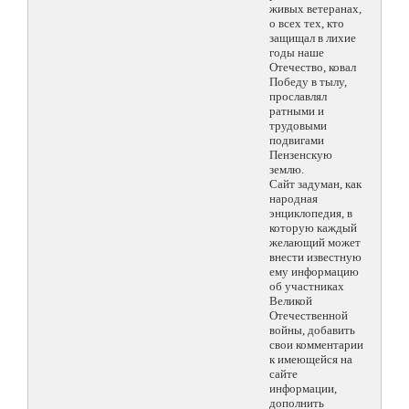
живых ветеранах,
о всех тех, кто
защищал в лихие
годы наше
Отечество, ковал
Победу в тылу,
прославлял
ратными и
трудовыми
подвигами
Пензенскую
землю.
Сайт задуман, как
народная
энциклопедия, в
которую каждый
желающий может
внести известную
ему информацию
об участниках
Великой
Отечественной
войны, добавить
свои комментарии
к имеющейся на
сайте
информации,
дополнить