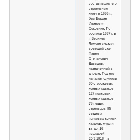
составившим его
строельную
книгу в 1636 г.,
был Богдан
Иванович
Соковнин. По
росписи 1637 г. в
г. Верхнем
Ломове служил
воеводой уже
Павел
Степанович
Давыдов,
назначенный в
апреле. Под его
началом служили
30 сторожевых
конных казаков,
127 полковых
конных казаков,
78 пеших
стрельцов, 95
уездных
полковых конных
казаков, мурз и
татар, 16
пушкарей.
20.3.1918 г. в