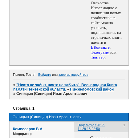
Отечества.
Информацию о
появлении новых
сообщений на
сайте можно
узнавать,
подписавшись на
страничках книги
памяти в
ВКонтакте
,
Телеграмм
или
Твиттер
.
Привет, Гость!
Войдите
или
зарегистрируйтесь
.
»
"Никто не забыт, ничто не забыто". Всенародная Книга
памяти Пензенской области.
»
Нижнеломовский район
»
Синицын (Синицин) Иван Арсентьевич
Страница:
1
Синицын (Синицин) Иван Арсентьевич
Поделиться
2017-
1
Комиссаров В.А.
11-29 18:22:50
Модератор
Синицын