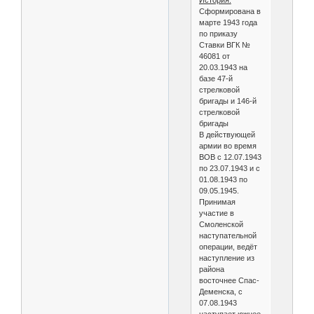
История:
Сформирована в
марте 1943 года
по приказу
Ставки ВГК №
46081 от
20.03.1943 на
базе 47-й
стрелковой
бригады и 146-й
стрелковой
бригады
В действующей
армии во время
ВОВ с 12.07.1943
по 23.07.1943 и с
01.08.1943 по
09.05.1945.
Принимая
участие в
Смоленской
наступательной
операции, ведёт
наступление из
района
восточнее Спас-
Деменска, с
07.08.1943