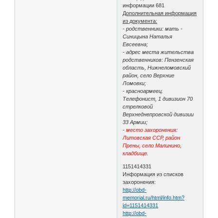
информации 681
Дополнительная информация
из документа:
- родственники: мать -
Синицына Наталья
Евсеевна;
- адрес места жительства
родственников: Пензенская
область, Нижнеломовский
район, село Верхние
Ломовки;
- красноармеец.
Телефонист, 1 дивизион 70
стрелковой
Верхнеднепровской дивизии
33 Армии;
-
место захоронения:
Литовская ССР, район
Прены, село Малинино,
кладбище
.
1151414331
Информация из списков
захоронения:
http://obd-
memorial.ru/html/info.htm?
id=1151414331
http://obd-