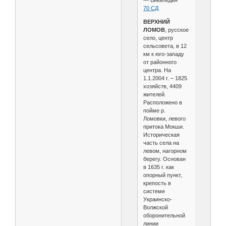
— Википедия
70 СД
ВЕРХНИЙ
ЛОМОВ
, русское
село, центр
сельсовета, в 12
км к юго-западу
от районного
центра. На
1.1.2004 г. – 1825
хозяйств, 4409
жителей.
Расположено в
пойме р.
Ломовки, левого
притока Мокши.
Историческая
часть села на
левом, нагорном
берегу. Основан
в 1635 г. как
опорный пункт,
крепость в
системе
Украинско-
Волжской
оборонительной
линии