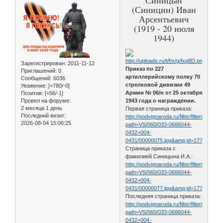
(Синицин) Иван
Арсентьевич
(1919 - 20 июля
1944)
Зарегистрирован
: 2011-11-12
Приказ по 227
Приглашений:
0
артиллерийскому полку 70
Сообщений:
6036
стрелковой дивизии 49
Уважение:
[+780/-0]
Армии № 06/н от 25 октября
Позитив:
[+56/-1]
Провел на форуме:
1943 года о награждении.
2 месяца 1 день
Первая страница приказа:
Последний визит:
http://podvignaroda.ru/filter/filterimage?
2026-08-04 15:06:25
path=VS/060/033-0686044-
0432+004-
0431/00000075.jpg&amp;id=17714700&
Страница приказа с
фамилией Синицына И.А.:
http://podvignaroda.ru/filter/filterimage?
path=VS/060/033-0686044-
0432+004-
0431/00000077.jpg&amp;id=17714712&
Последняя страница приказа:
http://podvignaroda.ru/filter/filterimage?
path=VS/060/033-0686044-
0432+004-