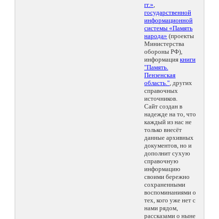
гг.»
,
государственной
информационной
системы «Память
народа»
(проекты
Министерства
обороны РФ),
информация
книги
"Память.
Пензенская
область."
, других
справочных
источников.
Сайт создан в
надежде на то, что
каждый из нас не
только внесёт
данные архивных
документов, но и
дополнит сухую
справочную
информацию
своими бережно
сохраненными
воспоминаниями о
тех, кого уже нет с
нами рядом,
рассказами о ныне