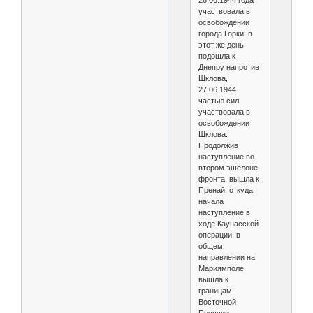
26.06.1944 года
участвовала в
освобождении
города Горки, в
этот же день
подошла к
Днепру напротив
Шклова,
27.06.1944
частью сил
участвовала в
освобождении
Шклова.
Продолжив
наступление во
втором эшелоне
фронта, вышла к
Пренай, откуда
начала
наступление в
ходе Каунасской
операции, в
общем
направлении на
Мариямполе,
вышла к
границам
Восточной