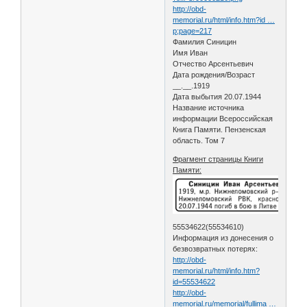
http://obd-
memorial.ru/html/info.htm?id …
p;page=217
Фамилия Синицин
Имя Иван
Отчество Арсентьевич
Дата рождения/Возраст
__.__.1919
Дата выбытия 20.07.1944
Название источника
информации Всероссийская
Книга Памяти. Пензенская
область. Том 7
Фрагмент страницы Книги
Памяти:
55534622(55534610)
Информация из донесения о
безвозвратных потерях:
http://obd-
memorial.ru/html/info.htm?
id=55534622
http://obd-
memorial.ru/memorial/fullima …