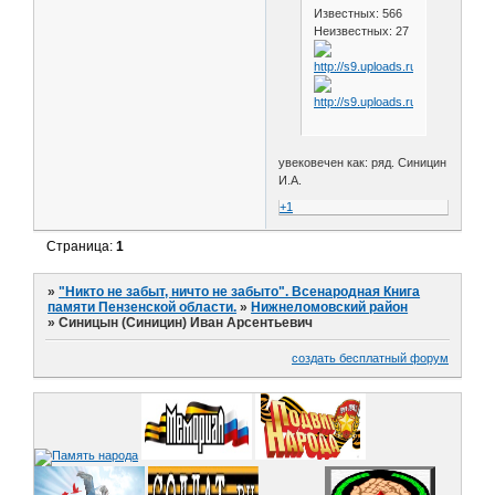
Известных: 566
Неизвестных: 27
увековечен как: ряд. Синицин
И.А.
+1
Страница:
1
»
"Никто не забыт, ничто не забыто". Всенародная Книга
памяти Пензенской области.
»
Нижнеломовский район
»
Синицын (Синицин) Иван Арсентьевич
создать бесплатный форум