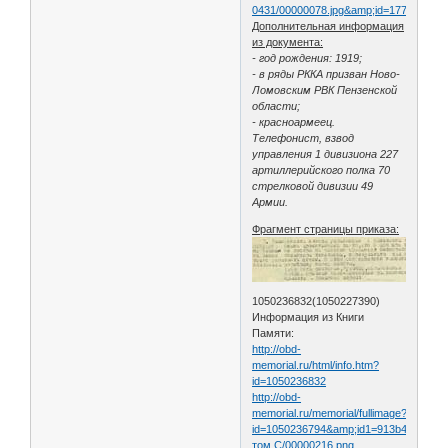
0431/00000078.jpg&amp;id=17714717&
Дополнительная информация
из документа:
- год рождения: 1919;
- в ряды РККА призван Ново-
Ломовским РВК Пензенской
области;
- красноармеец.
Телефонист, взвод
управления 1 дивизиона 227
артиллерийского полка 70
стрелковой дивизии 49
Армии.
Фрагмент страницы приказа:
1050236832(1050227390)
Информация из Книги
Памяти:
http://obd-
memorial.ru/html/info.htm?
id=1050236832
http://obd-
memorial.ru/memorial/fullimage?
id=1050236794&amp;id1=913b444ba72
том С/00000216.png