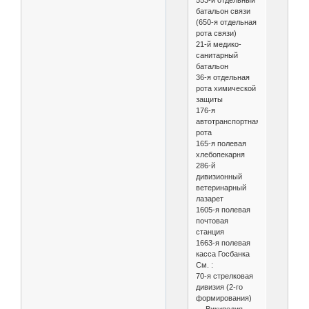
553-й отдельный
батальон связи
(650-я отдельная
рота связи)
21-й медико-
санитарный
батальон
36-я отдельная
рота химической
защиты
176-я
автотранспортная
рота
165-я полевая
хлебопекарня
286-й
дивизионный
ветеринарный
лазарет
1605-я полевая
почтовая
станция
1663-я полевая
касса Госбанка
См. :
70-я стрелковая
дивизия (2-го
формирования)