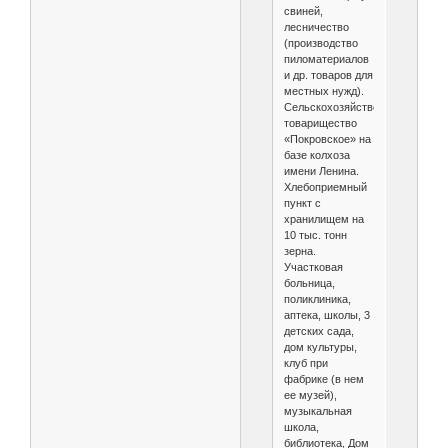
свиней,
лесничество
(производство
пиломатериалов
и др. товаров для
местных нужд).
Сельскохозяйственное
товарищество
«Покровское» на
базе колхоза
имени Ленина.
Хлебоприемный
пункт с
хранилищем на
10 тыс. тонн
зерна.
Участковая
больница,
поликлиника,
аптека, школы, 3
детских сада,
дом культуры,
клуб при
фабрике (в нем
ее музей),
музыкальная
школа,
библиотека, Дом