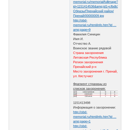
memorial.ru/memorial/fullimage?
id=1151414536&amp;id1=cfbdb314ee1f
Образы/Пренайский район/
Пренай/00000009.jpg
http://obd-
memorial.ru/html/info.htm?id …
amp;page=9
Фамилия Синицин
Имя И.
Отчество А.
Воинское звание рядовой
Страна захоронения
Литовская Республика
Регион захоронения
Пренайский р-н
Место захоронения г. Пренай,
ул. Кястучисг
Фрагмент страницы из
списков захоронения:
1151413498
Информация о захоронении:
http://obd-
memorial.ru/html/info.htm?id …
amp;page=1
http://obd-