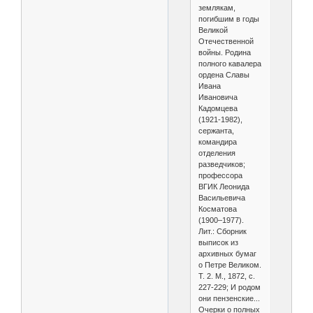
землякам,
погибшим в годы
Великой
Отечественной
войны. Родина
полного кавалера
ордена Славы
Ивана
Ивановича
Кадомцева
(1921-1982),
сержанта,
командира
отделения
разведчиков;
профессора
ВГИК Леонида
Васильевича
Косматова
(1900–1977).
Лит.: Сборник
выписок из
архивных бумаг
о Петре Великом.
Т. 2. М., 1872, с.
227-229; И родом
они пензенские...
Очерки о полных