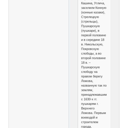
Кашина, Углича,
заселили Конную
(конные казаки),
Стрелецкую
(стрельцы),
Пушкарскую
(пушкари), в
первой половине
и в середине 18
в. Никольскую,
Покровскую
слободы, а во
второй половине
18 в. –
Пушкарскую
слободу на
правом берегу
Ломова,
названную так по
землям,
принадлежавшим
с 1630-х гг.
пушкарям г.
Верхнего
Ломова. Первым
воеводой и
строителем
города,