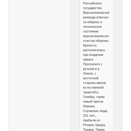
Российского
государства.
Верхнеломовский
воевода отвечал
за оборону и
техническое
состояние
верхнеломовского
участка обороны.
Крепость
располагалась
при впадении
оврага
Прогонного с
ручьем в р.
Ломов, с
восточной
стороны имела
естественной
защитой р.
Гоняйку, также
левый приток
Ломова.
Служилые люди,
251 чел.,
прибыли из
Рязани, Шацка,
Торжка, Твери,