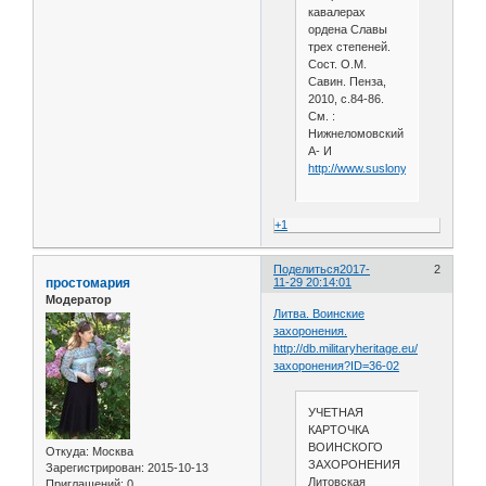
кавалерах
ордена Славы
трех степеней.
Сост. О.М.
Савин. Пенза,
2010, с.84-86.
См. :
Нижнеломовский
А- И
http://www.suslony.ru/Penzagebi
+1
Поделиться
2017-
2
простомария
11-29 20:14:01
Модератор
Литва. Воинские
захоронения.
http://db.militaryheritage.eu/
захоронения?ID=36-02
УЧЕТНАЯ
КАРТОЧКА
ВОИНСКОГО
Откуда:
Москва
ЗАХОРОНЕНИЯ
Зарегистрирован
: 2015-10-13
Литовская
Приглашений:
0