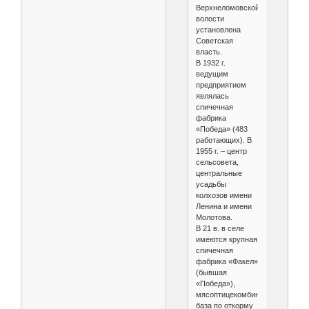
Верхнеломовской
волости
установлена
Советская
власть.
В 1932 г.
ведущим
предприятием
являлась
спичечная
фабрика
«Победа» (483
работающих). В
1955 г. – центр
сельсовета,
центральные
усадьбы
колхозов имени
Ленина и имени
Молотова.
В 21 в. в селе
имеются крупная
спичечная
фабрика «Факел»
(бывшая
«Победа»),
мясоптицекомбинат,
база по откорму