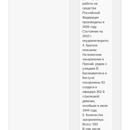
работы на
средства
Российской
Федерации
произведены в
2006 году.
Состояние на
2010 г.
неудовлетворительное.
4. Краткое
описание:
На воинском
захоронении в
Пренай, рядом с
улицами Й.
Басанавичюса и
Кястучё
похоронены 93
солдата и
офицера 362-й
стрелковой
дивизии,
погибшие в июле
1944 года.
5. Количество
захороненных:
Всего: 593
В том числе