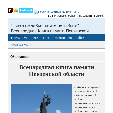
Из Пензенской области на фронты Великой Отечествен
"Никто не забыт, ничто не забыто".
Всенародная Книга памяти Пензенской
области.
Форум
Участники
Поиск
Регистрация
Войти
Активные темы
Объявление
Всенародная книга памяти
Пензенской области
Сайт посвящается
воинам Великой
Отечественной
войны,
вернувшимся и не
вернувшимся с
войны, которые