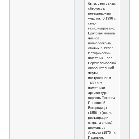
быта, узел связи,
сберкасса,
ветеринарный
участок. В 1996 г.
село
газифицировано.
Братская могила
членов
волисполкома,
убитых в 1922 г.
Исторический
памятник – вал
Верхнеломовской
оборонительной
черты,
построенной в
1630-е гг.;
памятники
архитектуры:
церковь Покрова
Пресвятой
Богородицы
(1856 г.) (после
реставрации
открыта вновь),
церковь св.
Алексея (1870 г.).
Памятник