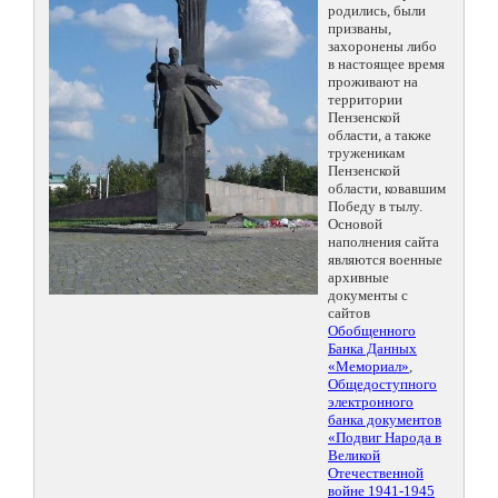
родились, были
призваны,
захоронены либо
в настоящее время
проживают на
территории
Пензенской
области, а также
труженикам
Пензенской
области, ковавшим
Победу в тылу.
Основой
наполнения сайта
являются военные
архивные
документы с
сайтов
Обобщенного
Банка Данных
«Мемориал»
,
Общедоступного
электронного
банка документов
«Подвиг Народа в
Великой
Отечественной
войне 1941-1945