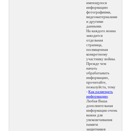
имеющуюся
информацию
фотографиями,
видеоматериалами
и другими
данными.
На каждого воина
заводится
отдельная
страница,
посвященная
конкретному
участнику войны.
Прежде чем
начать
обрабатывать
информацию,
прочитайте,
пожалуйста, тему
-
Как размещать
информацию
.
Любая Ваша
дополнительная
информация очень
важна для
увековечивания
памяти
защитников