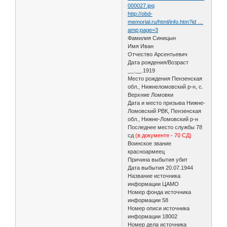
000027.jpg
http://obd-
memorial.ru/html/info.htm?id …
amp;page=3
Фамилия Синицын
Имя Иван
Отчество Арсентьевич
Дата рождения/Возраст
__.__.1919
Место рождения Пензенская
обл., Нижнеломовский р-н, с.
Верхние Ломовки
Дата и место призыва Нижне-
Ломовский РВК, Пензенская
обл., Нижне-Ломовский р-н
Последнее место службы 78
сд
(в документе - 70 СД)
Воинское звание
красноармеец
Причина выбытия убит
Дата выбытия 20.07.1944
Название источника
информации ЦАМО
Номер фонда источника
информации 58
Номер описи источника
информации 18002
Номер дела источника