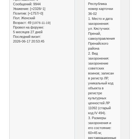
Республика
Сообщений:
9944
Уважение:
[+2328/-1]
номер карточки
Позитив:
[+1757/-0]
36-02
Пол:
Женский
1. Место и дата
Возраст:
49
[1976-11-19]
захоронения:
Провел на форуме:
ул. Кястучиог.
5 месяцев 27 дней
Пренай,
Последний визит:
самоуправления
2026-06-17 20:53:45
Пренайского
района
2. Вид
захоронения:
захоронение
советских
воинов; записан
в регистр ЛР,
уникальный код
объекта в
регистре
культурных
ценностей ЛР
11092 (старый
код IV 494).
3. Размеры
захоронения и
его состояние:
60×45 м;
реставрационные