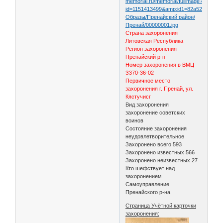
memorial.ru/memorial/fullimage?
id=1151413499&amp;id1=82a52e01d79a
Образы/Пренайский район/
Пренай/00000001.jpg
Страна захоронения
Литовская Республика
Регион захоронения
Пренайский р-н
Номер захоронения в ВМЦ
З370-36-02
Первичное место
захоронения г. Пренай, ул.
Кястучисг
Вид захоронения
захоронение советских
воинов
Состояние захоронения
неудовлетворительное
Захоронено всего 593
Захоронено известных 566
Захоронено неизвестных 27
Кто шефствует над
захоронением
Самоуправление
Пренайского р-на
Страница Учётной карточки
захоронения: