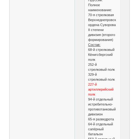
Пруссии.
Полное
наименование:
70-я стрелковая
Верхнеднепровская
ордена Суворова
II степени
дивизия (второго
формирования)
Состав:
68-й стрелковый
Кёнигсбергский
полк
252-й
стрелковый полк
329-й
стрелковый полк
227-й
артиллерийский
полк
94-й отдельный
истребительно-
противотанковый
дивизион
65-я разведрота
64-й отдельный
сапёрный
батальон