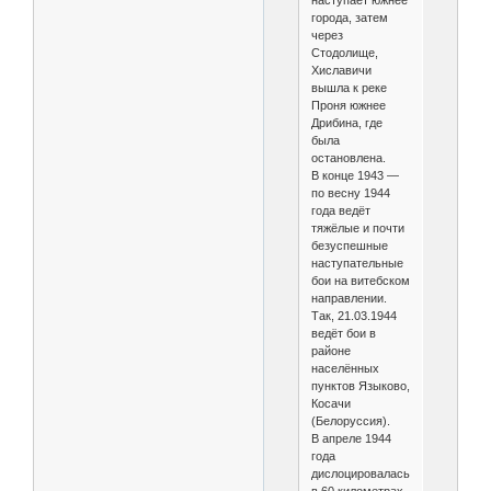
наступает южнее
города, затем
через
Стодолище,
Хиславичи
вышла к реке
Проня южнее
Дрибина, где
была
остановлена.
В конце 1943 —
по весну 1944
года ведёт
тяжёлые и почти
безуспешные
наступательные
бои на витебском
направлении.
Так, 21.03.1944
ведёт бои в
районе
населённых
пунктов Языково,
Косачи
(Белоруссия).
В апреле 1944
года
дислоцировалась