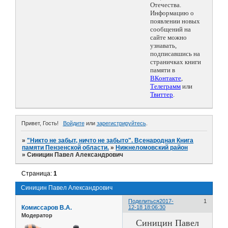
Отечества.
Информацию о
появлении новых
сообщений на
сайте можно
узнавать,
подписавшись на
страничках книги
памяти в
ВКонтакте
,
Телеграмм
или
Твиттер
.
Привет, Гость!
Войдите
или
зарегистрируйтесь
.
»
"Никто не забыт, ничто не забыто". Всенародная Книга
памяти Пензенской области.
»
Нижнеломовский район
»
Синицин Павел Александрович
Страница:
1
Синицин Павел Александрович
Поделиться
2017-
1
Комиссаров В.А.
12-18 18:06:30
Модератор
Синицин Павел