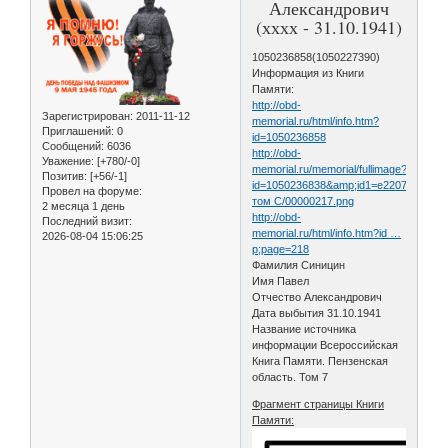
Александрович
(хххх - 31.10.1941)
1050236858(1050227390)
Информация из Книги
Памяти:
http://obd-
Зарегистрирован
: 2011-11-12
memorial.ru/html/info.htm?
Приглашений:
0
id=1050236858
Сообщений:
6036
http://obd-
Уважение:
[+780/-0]
memorial.ru/memorial/fullimage?
Позитив:
[+56/-1]
id=1050236838&amp;id1=e22072e84e5
Провел на форуме:
том С/00000217.png
2 месяца 1 день
http://obd-
Последний визит:
memorial.ru/html/info.htm?id …
2026-08-04 15:06:25
p;page=218
Фамилия Синицин
Имя Павел
Отчество Александрович
Дата выбытия 31.10.1941
Название источника
информации Всероссийская
Книга Памяти. Пензенская
область. Том 7
Фрагмент страницы Книги
Памяти: