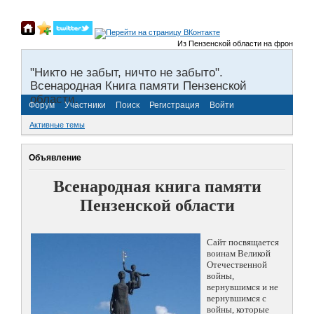
Из Пензенской области на фронты Вели
"Никто не забыт, ничто не забыто".
Всенародная Книга памяти Пензенской
области.
Форум
Участники
Поиск
Регистрация
Войти
Активные темы
Объявление
Всенародная книга памяти
Пензенской области
Сайт посвящается
воинам Великой
Отечественной
войны,
вернувшимся и не
вернувшимся с
войны, которые