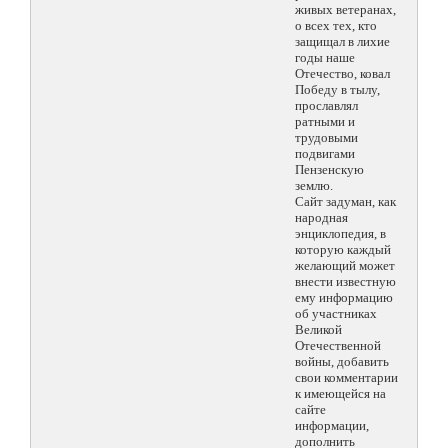
живых ветеранах,
о всех тех, кто
защищал в лихие
годы наше
Отечество, ковал
Победу в тылу,
прославлял
ратными и
трудовыми
подвигами
Пензенскую
землю.
Сайт задуман, как
народная
энциклопедия, в
которую каждый
желающий может
внести известную
ему информацию
об участниках
Великой
Отечественной
войны, добавить
свои комментарии
к имеющейся на
сайте
информации,
дополнить