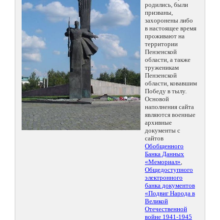
родились, были
призваны,
захоронены либо
в настоящее время
проживают на
территории
Пензенской
области, а также
труженикам
Пензенской
области, ковавшим
Победу в тылу.
Основой
наполнения сайта
являются военные
архивные
документы с
сайтов
Обобщенного
Банка Данных
«Мемориал»
,
Общедоступного
электронного
банка документов
«Подвиг Народа в
Великой
Отечественной
войне 1941-1945