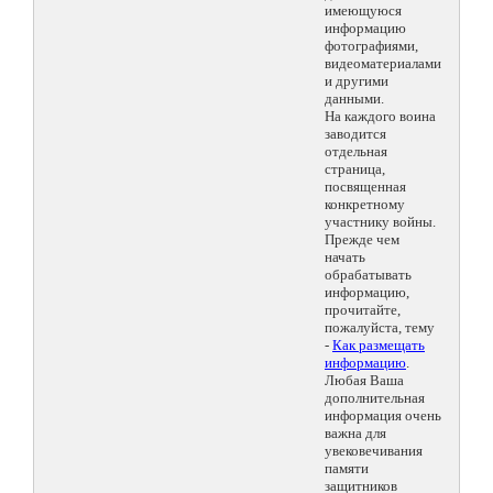
имеющуюся
информацию
фотографиями,
видеоматериалами
и другими
данными.
На каждого воина
заводится
отдельная
страница,
посвященная
конкретному
участнику войны.
Прежде чем
начать
обрабатывать
информацию,
прочитайте,
пожалуйста, тему
-
Как размещать
информацию
.
Любая Ваша
дополнительная
информация очень
важна для
увековечивания
памяти
защитников