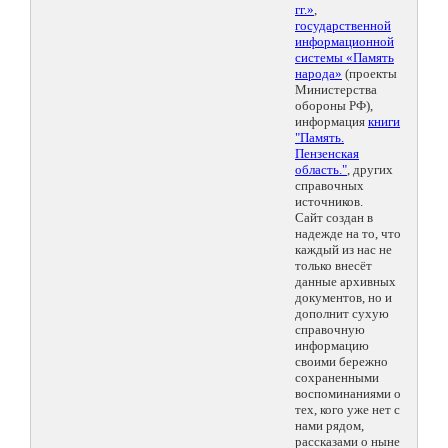
гг.»
,
государственной
информационной
системы «Память
народа»
(проекты
Министерства
обороны РФ),
информация
книги
"Память.
Пензенская
область."
, других
справочных
источников.
Сайт создан в
надежде на то, что
каждый из нас не
только внесёт
данные архивных
документов, но и
дополнит сухую
справочную
информацию
своими бережно
сохраненными
воспоминаниями о
тех, кого уже нет с
нами рядом,
рассказами о ныне